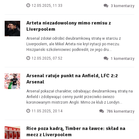
12.05.2025, 11:33
3
komentarzy
Arteta niezadowolony mimo remisu z
Liverpoolem
Arsenal zdołał odrobić dwubramkową stratę w starciu z
Liverpoolem, ale Mikel Arteta nie krył irytacji po meczu.
Hiszpański szkoleniowiec podkreślił, że jego dru...
12.05.2025, 07:52
1
komentarzy
Arsenal ratuje punkt na Anfield, LFC 2:2
Arsenal
Arsenal pokazał charakter, odrabiając dwubramkową stratę na
Anfield i zdobywając cenny punkt przeciwko świeżo
koronowanym mistrzom Anglii. Mimo że klub z Londyn...
11.05.2025, 20:14
786
komentarzy
Rice poza kadrą, Timber na ławce: skład na
mecz z Liverpoolem