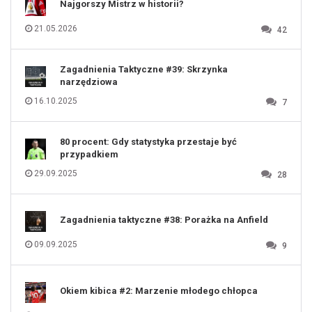
Najgorszy Mistrz w historii?
113
114
115
116
21.05.2026
42
117
118
119
120
121
122
123
Zagadnienia Taktyczne #39: Skrzynka
124
125
narzędziowa
126
127
128
16.10.2025
7
129
130
131
80 procent: Gdy statystyka przestaje być
przypadkiem
29.09.2025
28
Zagadnienia taktyczne #38: Porażka na Anfield
09.09.2025
9
Okiem kibica #2: Marzenie młodego chłopca