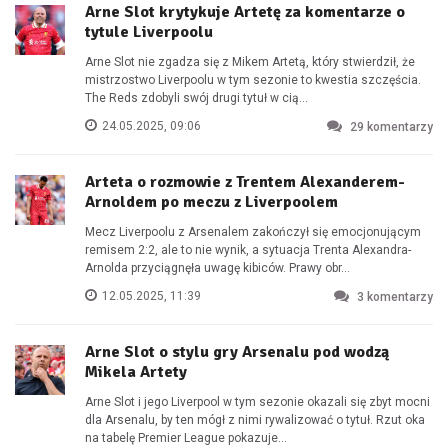
Arne Slot krytykuje Artetę za komentarze o
tytule Liverpoolu
Arne Slot nie zgadza się z Mikem Artetą, który stwierdził, że
mistrzostwo Liverpoolu w tym sezonie to kwestia szczęścia.
The Reds zdobyli swój drugi tytuł w cią...
24.05.2025, 09:06
29
komentarzy
Arteta o rozmowie z Trentem Alexanderem-
Arnoldem po meczu z Liverpoolem
Mecz Liverpoolu z Arsenalem zakończył się emocjonującym
remisem 2:2, ale to nie wynik, a sytuacja Trenta Alexandra-
Arnolda przyciągnęła uwagę kibiców. Prawy obr...
12.05.2025, 11:39
3
komentarzy
Arne Slot o stylu gry Arsenalu pod wodzą
Mikela Artety
Arne Slot i jego Liverpool w tym sezonie okazali się zbyt mocni
dla Arsenalu, by ten mógł z nimi rywalizować o tytuł. Rzut oka
na tabelę Premier League pokazuje...