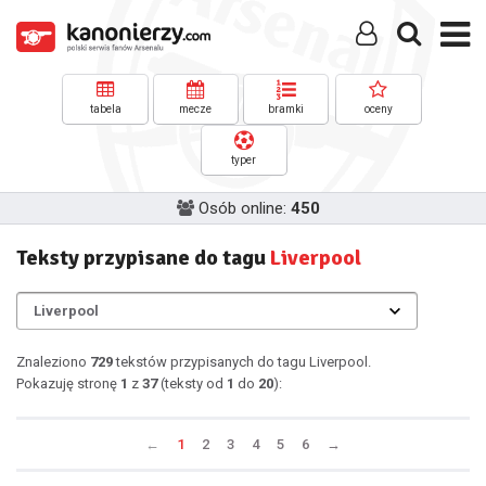
tabela
mecze
bramki
oceny
typer
Osób online:
450
Teksty przypisane do tagu
Liverpool
Znaleziono
729
tekstów przypisanych do tagu Liverpool.
Pokazuję stronę
1
z
37
(teksty od
1
do
20
):
←
1
2
3
4
5
6
→