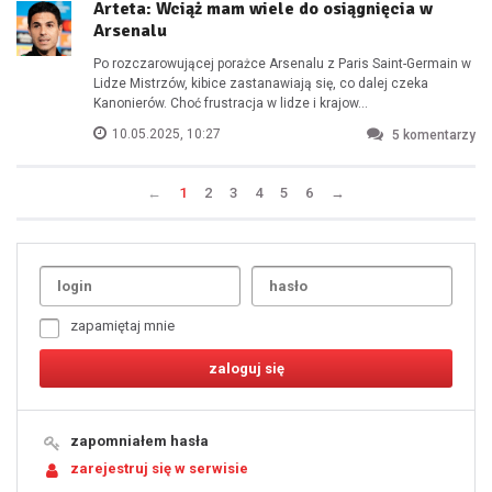
Arteta: Wciąż mam wiele do osiągnięcia w
Arsenalu
Po rozczarowującej porażce Arsenalu z Paris Saint-Germain w
Lidze Mistrzów, kibice zastanawiają się, co dalej czeka
Kanonierów. Choć frustracja w lidze i krajow...
10.05.2025, 10:27
5
komentarzy
←
1
2
3
4
5
6
→
Uda
1
2
3
4
5
6
7
zapamiętaj mnie
8
9
10
11
12
13
14
15
16
17
18
19
zapomniałem hasła
20
21
zarejestruj się w serwisie
22
23
24