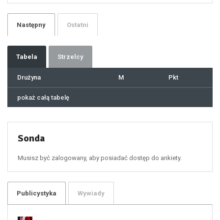
25
26
27
28
29
Następny
Ostatni
30
31
32
33
34
35
36
37
Tabela
Strzelcy
38
39
40
41
Drużyna
M
Pkt
42
43
44
45
46
pokaż całą tabelę
47
48
49
50
51
52
53
54
55
Sonda
56
57
58
59
60
Musisz być zalogowany, aby posiadać dostęp do ankiety.
61
100
101
102
103
104
105
106
Publicystyka
Wywiady
107
108
109
110
111
112