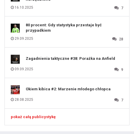
126
127
128
16.10.2025
7
129
130
131
80 procent: Gdy statystyka przestaje być
przypadkiem
29.09.2025
28
Zagadnienia taktyczne #38: Porażka na Anfield
09.09.2025
9
Okiem kibica #2: Marzenie młodego chłopca
28.08.2025
7
pokaż całą publicystykę