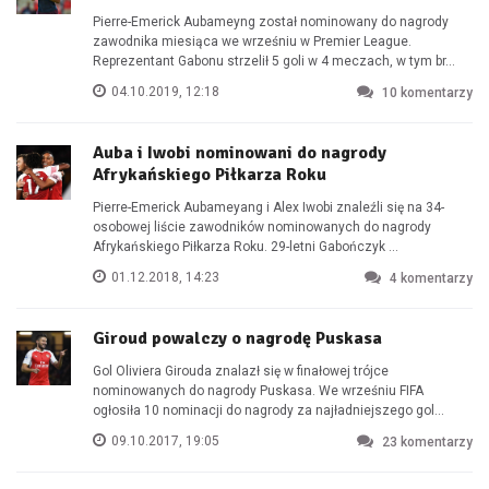
Pierre-Emerick Aubameyng został nominowany do nagrody
zawodnika miesiąca we wrześniu w Premier League.
Reprezentant Gabonu strzelił 5 goli w 4 meczach, w tym br...
04.10.2019, 12:18
10
komentarzy
Auba i Iwobi nominowani do nagrody
Afrykańskiego Piłkarza Roku
Pierre-Emerick Aubameyang i Alex Iwobi znaleźli się na 34-
osobowej liście zawodników nominowanych do nagrody
Afrykańskiego Piłkarza Roku. 29-letni Gabończyk ...
01.12.2018, 14:23
4
komentarzy
Giroud powalczy o nagrodę Puskasa
Gol Oliviera Girouda znalazł się w finałowej trójce
nominowanych do nagrody Puskasa. We wrześniu FIFA
ogłosiła 10 nominacji do nagrody za najładniejszego gol...
09.10.2017, 19:05
23
komentarzy