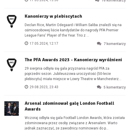
17.05.2024, 13:50
16
komentarzy
Kanonierzy w plebiscytach
Declan Rice, Martin Odegaard i William Saliba znaleźli się na
ośmioosobowej liście kandydatów do nagrody PFA Premier
League Fans' Player of the Year. Trio z ...
17.05.2024, 12:17
7
komentarzy
The PFA Awards 2023 - Kanonierzy wyróżnieni
29 sierpnia odbyła się gala przyznania nagród PFA za
poprzedni sezon. Jubileuszowa uroczystość (50-lecie
plebiscytu) miała miejsce w Lowry Theatre w Manchesterz...
29.08.2023, 23:43
5
komentarzy
Arsenal zdominował galę London Football
Awards
Wczoraj odbyła się gala Football London Awards, która została
zdominowana przez osoby związane z Arsenalem. Warto
jednak zaznaczyć, że zawodnicy nominowani do p...