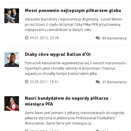
Messi ponownie najlepszym piłkarzem globu
Gwiazdor Barcelony i reprezentacji Argentyny - Lionel Messi -
po raz trzeci z rzędu otrzymał Złotą Piłkę FIFA przyznawaną
najlepszemu zawodnikowi w danym roku. ...
09.01.2012, 23:38
85
komentarzy
Diaby chce wygrać Ballon d'Or
Pomocnik Kanonierów wypowiedział się o swoich marzeniach i
tryumfach jakie chciałby odnieść w przyszłości. Francuz
wyjawił,że chciałby kiedyś zostać takim piłka...
03.05.2011, 18:51
31
komentarzy
Nasri kandydatem do nagordy piłkarza
miesiąca PFA
Samir Nasri jest jednym z piłkarzy nominowanych do nagrody
piłkarza stycznia w plebiscycie Professional Footballers'
Association. Samir był w tym miesiącu je...