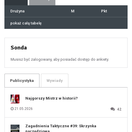
39
40
41
Drużyna
M
Pkt
42
43
44
45
46
pokaż całą tabelę
47
48
49
50
51
52
53
54
55
Sonda
56
57
58
59
60
Musisz być zalogowany, aby posiadać dostęp do ankiety.
61
100
101
102
103
104
105
106
Publicystyka
Wywiady
107
108
109
110
111
112
Najgorszy Mistrz w historii?
113
114
115
116
21.05.2026
42
117
118
119
120
121
122
123
Zagadnienia Taktyczne #39: Skrzynka
124
125
narzędziowa