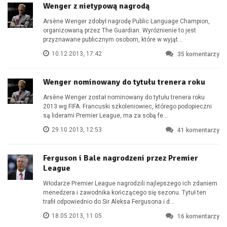
Wenger z nietypową nagrodą
Arsène Wenger zdobył nagrodę Public Language Champion,
organizowaną przez The Guardian. Wyróżnienie to jest
przyznawane publicznym osobom, które w wyjąt...
10.12.2013, 17:42
35
komentarzy
Wenger nominowany do tytułu trenera roku
Arsène Wenger został nominowany do tytułu trenera roku
2013 wg FIFA. Francuski szkoleniowiec, którego podopieczni
są liderami Premier League, ma za sobą fe...
29.10.2013, 12:53
41
komentarzy
Ferguson i Bale nagrodzeni przez Premier
League
Włodarze Premier League nagrodzili najlepszego ich zdaniem
menedżera i zawodnika kończącego się sezonu. Tytuł ten
trafił odpowiednio do Sir Aleksa Fergusona i d...
18.05.2013, 11:05
16
komentarzy