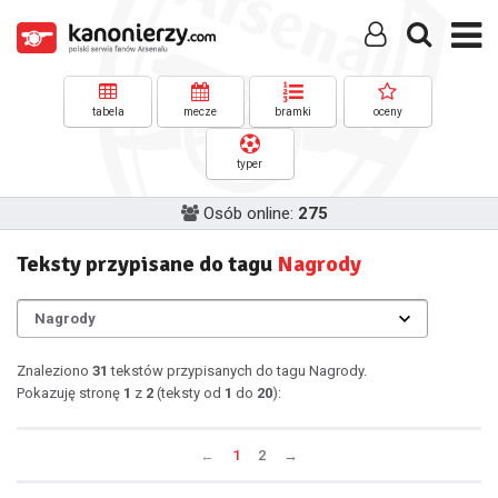
tabela
mecze
bramki
oceny
typer
Osób online:
275
Teksty przypisane do tagu
Nagrody
Znaleziono
31
tekstów przypisanych do tagu Nagrody.
Pokazuję stronę
1
z
2
(teksty od
1
do
20
):
←
1
2
→