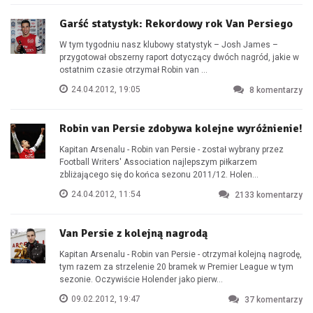
Garść statystyk: Rekordowy rok Van Persiego
W tym tygodniu nasz klubowy statystyk – Josh James –
przygotował obszerny raport dotyczący dwóch nagród, jakie w
ostatnim czasie otrzymał Robin van ...
24.04.2012, 19:05
8
komentarzy
Robin van Persie zdobywa kolejne wyróżnienie!
Kapitan Arsenalu - Robin van Persie - został wybrany przez
Football Writers' Association najlepszym piłkarzem
zbliżającego się do końca sezonu 2011/12. Holen...
24.04.2012, 11:54
2133
komentarzy
Van Persie z kolejną nagrodą
Kapitan Arsenalu - Robin van Persie - otrzymał kolejną nagrodę,
tym razem za strzelenie 20 bramek w Premier League w tym
sezonie. Oczywiście Holender jako pierw...
09.02.2012, 19:47
37
komentarzy