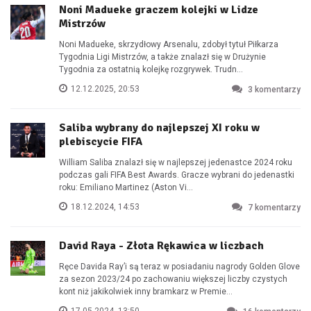
Noni Madueke graczem kolejki w Lidze
Mistrzów
Noni Madueke, skrzydłowy Arsenalu, zdobył tytuł Piłkarza
Tygodnia Ligi Mistrzów, a także znalazł się w Drużynie
Tygodnia za ostatnią kolejkę rozgrywek. Trudn...
12.12.2025, 20:53
3
komentarzy
Saliba wybrany do najlepszej XI roku w
plebiscycie FIFA
William Saliba znalazł się w najlepszej jedenastce 2024 roku
podczas gali FIFA Best Awards. Gracze wybrani do jedenastki
roku: Emiliano Martinez (Aston Vi...
18.12.2024, 14:53
7
komentarzy
David Raya - Złota Rękawica w liczbach
Ręce Davida Ray’i są teraz w posiadaniu nagrody Golden Glove
za sezon 2023/24 po zachowaniu większej liczby czystych
kont niż jakikolwiek inny bramkarz w Premie...