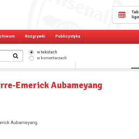
Tab
lig
chiwum
Rozgrywki
Publicystyka
w tekstach
w komentarzach
554
Osób online:
erre-Emerick Aubameyang
merick Aubameyang.