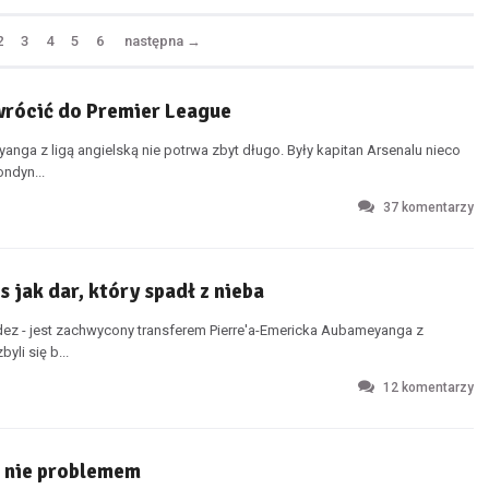
2
3
4
5
6
następna
→
wrócić do Premier League
nga z ligą angielską nie potrwa zbyt długo. Były kapitan Arsenalu nieco
ndyn...
37
komentarzy
 jak dar, który spadł z nieba
dez - jest zachwycony transferem Pierre'a-Emericka Aubameyanga z
yli się b...
12
komentarzy
, nie problemem