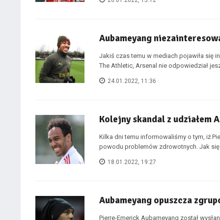
26.01.2022, 15:12
Aubameyang niezainteresowa
Jakiś czas temu w mediach pojawiła się i
The Athletic, Arsenal nie odpowiedział jesz
24.01.2022, 11:36
Kolejny skandal z udziałem
Kilka dni temu informowaliśmy o tym, iż 
powodu problemów zdrowotnych. Jak się o
18.01.2022, 19:27
Aubameyang opuszcza zgrupo
Pierre-Emerick Aubameyang został wysłan