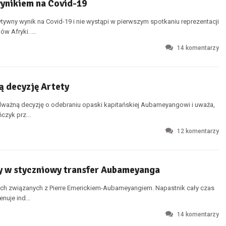
ynikiem na Covid-19
ywny wynik na Covid-19 i nie wystąpi w pierwszym spotkaniu reprezentacji
 Afryki. ...
14
komentarzy
ą decyzję Artety
odważną decyzję o odebraniu opaski kapitańskiej Aubameyangowi i uważa,
czyk prz...
12
komentarzy
zy w styczniowy transfer Aubameyanga
jach związanych z Pierre Emerickiem-Aubameyangiem. Napastnik cały czas
nuje ind...
14
komentarzy