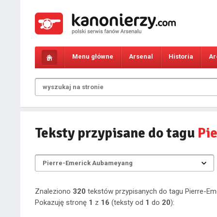
Menu główne
Arsenal
Historia
Ar
Teksty przypisane do tagu
Pi
Znaleziono
320
tekstów przypisanych do tagu Pierre-E
Pokazuję stronę
1
z
16
(teksty od
1
do
20
):