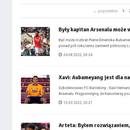
←
poprzednia
1
Były kapitan Arsenalu może 
Być może rozbrat Pierre-Emericka Aubameya
ponad pół roku temu zamienił północny Lo
04.08.2022, 00:34
Xavi: Aubameyang jest dla nas
Szkoleniowiec FC Barcelony - Xavi Hernan
Arsenalu. Przypomnijmy, że Kanonierzy pozb
15.03.2022, 20:27
Arteta: Byłem rozwiązaniem