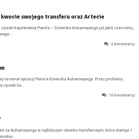
, kwocie swojego transferu oraz Artecie
 opaski kapitańskiej Pierre’a – Emericka Aubameyanga już jakiś czas temu,
wego ...
6
komentarzy
em
się na temat sytuacji Pierre'a-Emericka Aubameyanga. Przez problemy
 opaski ka...
16
komentarzy
?
rt za Aubameyanga w najbliższym okienku transferowym, które startuje 1
runkie...