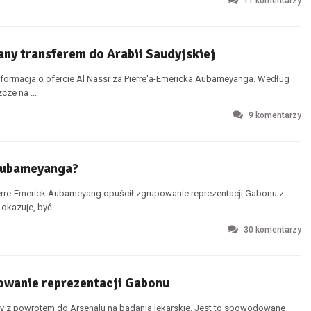
11
komentarzy
ny transferem do Arabii Saudyjskiej
nformacja o ofercie Al Nassr za Pierre'a-Emericka Aubameyanga. Według
cze na ...
9
komentarzy
 Aubameyanga?
Pierre-Emerick Aubameyang opuścił zgrupowanie reprezentacji Gabonu z
kazuje, być ...
30
komentarzy
wanie reprezentacji Gabonu
y z powrotem do Arsenalu na badania lekarskie. Jest to spowodowane