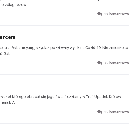
nio zdiagnozow...
13
komentarzy
sercem
senalu, Aubameyang, uzyskał pozytywny wynik na Covid-19. Nie zmieniło to
ż Gab...
25
komentarzy
 wokół którego obracał się jego świat” czytamy w Troi: Upadek Królów,
merick A...
15
komentarzy