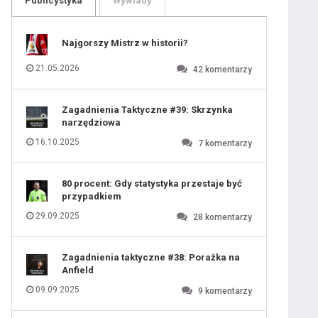
Publicystyka
Wywiady
109
110
111
112
113
114
Najgorszy Mistrz w historii?
115
116
117
118
21.05.2026
42
komentarzy
119
120
121
122
123
124
Zagadnienia Taktyczne #39: Skrzynka
125
126
narzędziowa
127
128
129
130
16.10.2025
7
komentarzy
131
80 procent: Gdy statystyka przestaje być
przypadkiem
29.09.2025
28
komentarzy
Zagadnienia taktyczne #38: Porażka na
Anfield
09.09.2025
9
komentarzy