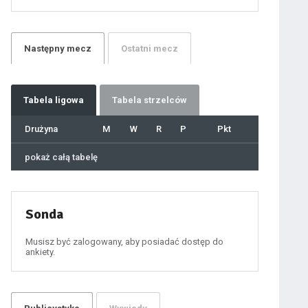
21
22
23
24
25
26
27
Następny
mecz
Ostatni
mecz
28
29
30
31
32
33
34
35
36
Tabela
ligowa
Tabela strzelców
37
38
39
40
Drużyna
M
W
R
P
Pkt
41
42
43
44
45
pokaż całą tabelę
46
47
48
49
50
51
52
53
54
Sonda
55
56
57
58
59
Musisz być zalogowany, aby posiadać dostęp do
60
ankiety.
61
100
101
102
103
104
105
106
107
108