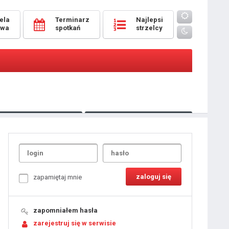
ela
Terminarz
Najlepsi
owa
spotkań
strzelcy
Oceny
pomeczowe
Typer
kanonierzy.com
UdanaRandka.com
1
2
3
4
5
6
7
8
zapamiętaj mnie
9
10
11
12
13
14
15
zapomniałem hasła
16
17
18
zarejestruj się w serwisie
19
20