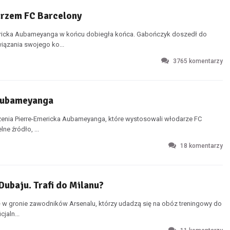
arzem FC Barcelony
mericka Aubameyanga w końcu dobiegła końca. Gabończyk doszedł do
iązania swojego ko...
3765
komentarzy
 Aubameyanga
czenia Pierre-Emericka Aubameyanga, które wystosowali włodarze FC
ne źródło, ...
18
komentarzy
Dubaju. Trafi do Milanu?
ę w gronie zawodników Arsenalu, którzy udadzą się na obóz treningowy do
jaln...