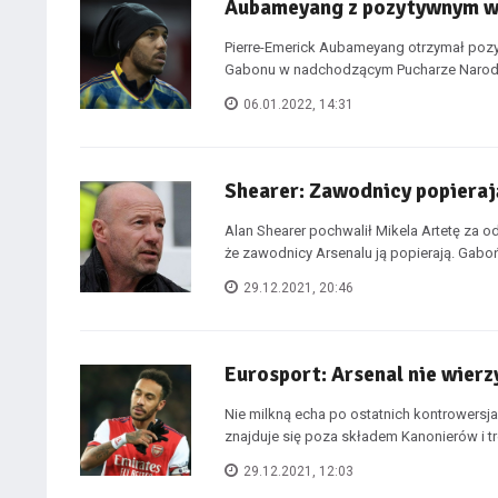
Aubameyang z pozytywnym w
Pierre-Emerick Aubameyang otrzymał pozyt
Gabonu w nadchodzącym Pucharze Narodów
06.01.2022, 14:31
Shearer: Zawodnicy popieraj
Alan Shearer pochwalił Mikela Artetę za 
że zawodnicy Arsenalu ją popierają. Gaboń
29.12.2021, 20:46
Eurosport: Arsenal nie wier
Nie milkną echa po ostatnich kontrowers
znajduje się poza składem Kanonierów i tre
29.12.2021, 12:03