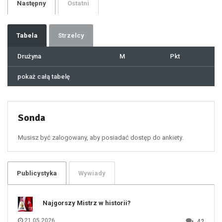
Następny
Ostatni
30
31
32
33
34
35
36
37
Tabela
Strzelcy
38
39
40
41
Drużyna
M
Pkt
42
43
44
45
46
pokaż całą tabelę
47
48
49
50
51
52
53
54
55
Sonda
56
57
58
59
60
Musisz być zalogowany, aby posiadać dostęp do ankiety.
61
100
101
102
103
104
105
106
Publicystyka
Wywiady
107
108
109
110
111
112
Najgorszy Mistrz w historii?
113
114
115
116
21.05.2026
42
117