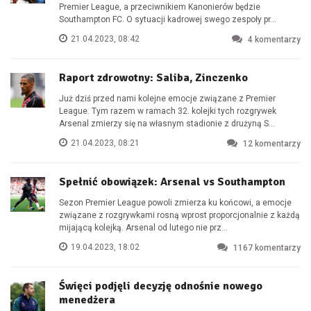
Premier League, a przeciwnikiem Kanonierów będzie
Southampton FC. O sytuacji kadrowej swego zespoły pr...
21.04.2023, 08:42
4
komentarzy
Raport zdrowotny: Saliba, Zinczenko
Już dziś przed nami kolejne emocje związane z Premier
League. Tym razem w ramach 32. kolejki tych rozgrywek
Arsenal zmierzy się na własnym stadionie z drużyną S...
21.04.2023, 08:21
12
komentarzy
Spełnić obowiązek: Arsenal vs Southampton
Sezon Premier League powoli zmierza ku końcowi, a emocje
związane z rozgrywkami rosną wprost proporcjonalnie z każdą
mijającą kolejką. Arsenal od lutego nie prz...
19.04.2023, 18:02
1167
komentarzy
Święci podjęli decyzję odnośnie nowego
menedżera