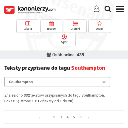
tabela
mecze
bramki
oceny
typer
Osób online:
439
Teksty przypisane do tagu
Southampton
Znaleziono
332
tekstów przypisanych do tagu Southampton.
Pokazuję stronę
1
z
17
(teksty od
1
do
20
):
←
1
2
3
4
5
6
→