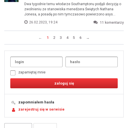
Dwa tygodnie temu włodarze Southamptonu podjęli decyzję o
zwolnieniu ze stanowiska menedżera Świętych Nathana
Jonesa, a posadę po nim tymczasowo powierzono asys...
26.02.2023, 19:24
11
komentarzy
←
1
2
3
4
5
6
→
Uda
1
2
3
4
5
6
7
zapamiętaj mnie
8
9
10
11
12
13
14
15
16
17
18
19
zapomniałem hasła
20
21
zarejestruj się w serwisie
22
23
24
25
26
27
28
29