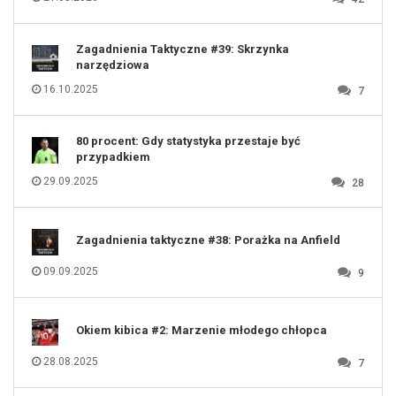
118
119
120
121
122
123
Zagadnienia Taktyczne #39: Skrzynka
124
125
narzędziowa
126
127
128
16.10.2025
7
129
130
131
80 procent: Gdy statystyka przestaje być
przypadkiem
29.09.2025
28
Zagadnienia taktyczne #38: Porażka na Anfield
09.09.2025
9
Okiem kibica #2: Marzenie młodego chłopca
28.08.2025
7