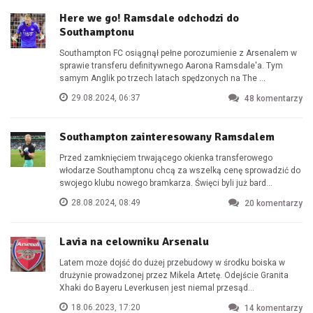
Here we go! Ramsdale odchodzi do
Southamptonu
Southampton FC osiągnął pełne porozumienie z Arsenalem w
sprawie transferu definitywnego Aarona Ramsdale'a. Tym
samym Anglik po trzech latach spędzonych na The ...
29.08.2024, 06:37
48
komentarzy
Southampton zainteresowany Ramsdalem
Przed zamknięciem trwającego okienka transferowego
włodarze Southamptonu chcą za wszelką cenę sprowadzić do
swojego klubu nowego bramkarza. Święci byli już bard...
28.08.2024, 08:49
20
komentarzy
Lavia na celowniku Arsenalu
Latem może dojść do dużej przebudowy w środku boiska w
drużynie prowadzonej przez Mikela Artetę. Odejście Granita
Xhaki do Bayeru Leverkusen jest niemal przesąd...
18.06.2023, 17:20
14
komentarzy