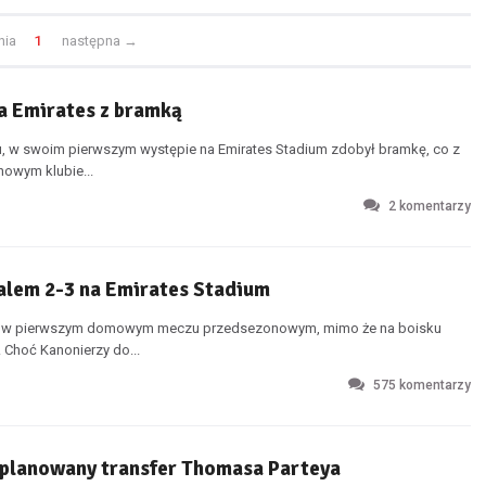
nia
1
następna
→
na Emirates z bramką
u, w swoim pierwszym występie na Emirates Stadium zdobył bramkę, co z
owym klubie...
2
komentarzy
ealem 2-3 na Emirates Stadium
alu w pierwszym domowym meczu przedsezonowym, mimo że na boisku
Choć Kanonierzy do...
575
komentarzy
a planowany transfer Thomasa Parteya