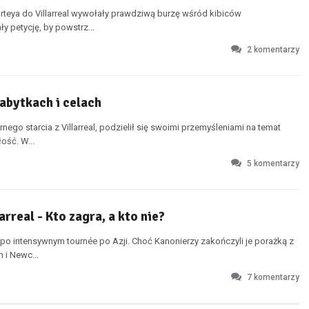
teya do Villarreal wywołały prawdziwą burzę wśród kibiców
y petycję, by powstrz...
2
komentarzy
nabytkach i celach
nego starcia z Villarreal, podzielił się swoimi przemyśleniami na temat
ość. W...
5
komentarzy
arreal - Kto zagra, a kto nie?
po intensywnym tournée po Azji. Choć Kanonierzy zakończyli je porażką z
 i Newc...
7
komentarzy