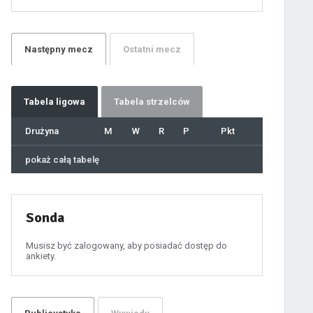
21
22
23
24
25
26
27
Następny
mecz
Ostatni
mecz
28
29
30
31
32
33
34
35
36
Tabela
ligowa
Tabela strzelców
37
38
39
40
Drużyna
M
W
R
P
Pkt
41
42
43
44
45
pokaż całą tabelę
46
47
48
49
50
51
52
53
54
Sonda
55
56
57
58
59
Musisz być zalogowany, aby posiadać dostęp do
60
ankiety.
61
100
101
102
103
104
105
106
107
108