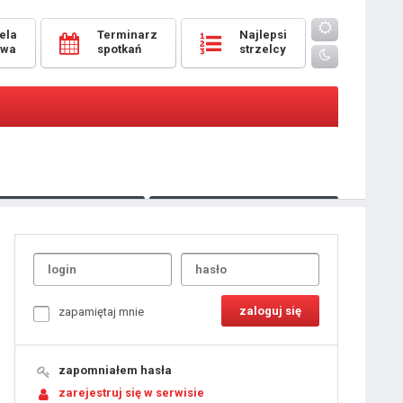
ela
Terminarz
Najlepsi
owa
spotkań
strzelcy
Oceny
pomeczowe
Typer
kanonierzy.com
UdanaRandka.com
1
2
3
4
5
6
7
8
zapamiętaj mnie
9
10
11
12
13
14
15
zapomniałem hasła
16
17
18
zarejestruj się w serwisie
19
20