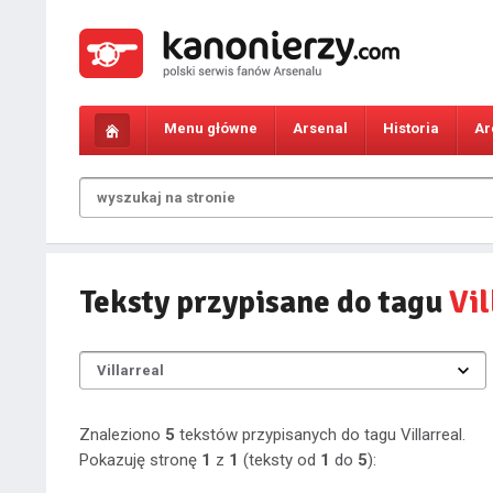
Menu główne
Arsenal
Historia
Ar
Teksty przypisane do tagu
Vil
Znaleziono
5
tekstów przypisanych do tagu Villarreal.
Pokazuję stronę
1
z
1
(teksty od
1
do
5
):