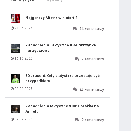
Publicystyka
Wywiady
109
110
111
112
113
114
Najgorszy Mistrz w historii?
115
116
117
118
21.05.2026
42
komentarzy
119
120
121
122
123
124
Zagadnienia Taktyczne #39: Skrzynka
125
126
narzędziowa
127
128
129
130
16.10.2025
7
komentarzy
131
80 procent: Gdy statystyka przestaje być
przypadkiem
29.09.2025
28
komentarzy
Zagadnienia taktyczne #38: Porażka na
Anfield
09.09.2025
9
komentarzy