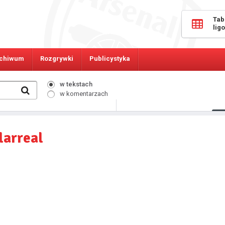
Tab
lig
chiwum
Rozgrywki
Publicystyka
w tekstach
w komentarzach
8603
Osób online:
larreal