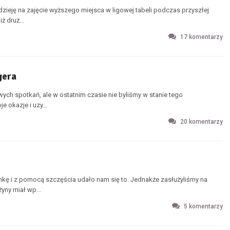
zieję na zajęcie wyższego miejsca w ligowej tabeli podczas przyszłej
ż druż...
17
komentarzy
gera
wych spotkań, ale w ostatnim czasie nie byliśmy w stanie tego
 okazje i uzy...
20
komentarzy
mkę i z pomocą szczęścia udało nam się to. Jednakże zasłużyliśmy na
yny miał wp...
5
komentarzy