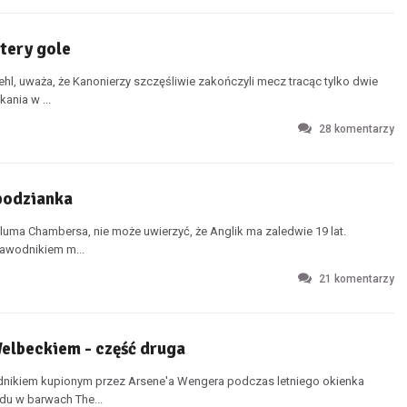
ztery gole
hl, uważa, że Kanonierzy szczęśliwie zakończyli mecz tracąc tylko dwie
ania w ...
28
komentarzy
podzianka
luma Chambersa, nie może uwierzyć, że Anglik ma zaledwie 19 lat.
awodnikiem m...
21
komentarzy
elbeckiem - część druga
dnikiem kupionym przez Arsene'a Wengera podczas letniego okienka
du w barwach The...