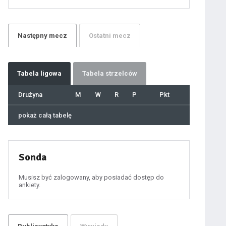
21
22
23
24
25
26
27
Następny
mecz
Ostatni
mecz
28
29
30
31
32
33
34
35
36
Tabela
ligowa
Tabela strzelców
37
38
39
40
Drużyna
M
W
R
P
Pkt
41
42
43
44
45
pokaż całą tabelę
46
47
48
49
50
51
52
53
54
Sonda
55
56
57
58
59
Musisz być zalogowany, aby posiadać dostęp do
60
ankiety.
61
100
101
102
103
104
105
106
107
108