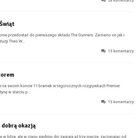
28
komentarzy
 Świąt
zonie przedostać do pierwszego składu The Gunners. Zarówno on jak i
uzji Theo W...
15
komentarzy
wzorem
nie na swoim koncie 11 bramek w tegorocznych rozgrywkach Premier
nę w starciu p...
15
komentarzy
 dobrą okazją
 w lidze, ale w ciągu siedmiu dni zagrają aż trzy mecze, zaczynając od