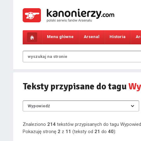
Menu główne
Arsenal
Historia
Ar
Teksty przypisane do tagu
Wy
Znaleziono
214
tekstów przypisanych do tagu Wypowied
Pokazuję stronę
2
z
11
(teksty od
21
do
40
):