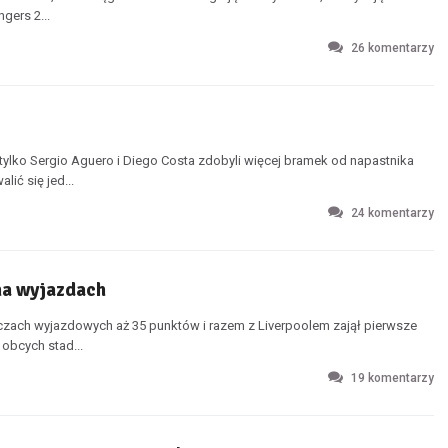
gers 2...
26
komentarzy
ylko Sergio Aguero i Diego Costa zdobyli więcej bramek od napastnika
ić się jed...
24
komentarzy
na wyjazdach
zach wyjazdowych aż 35 punktów i razem z Liverpoolem zajął pierwsze
 obcych stad...
19
komentarzy