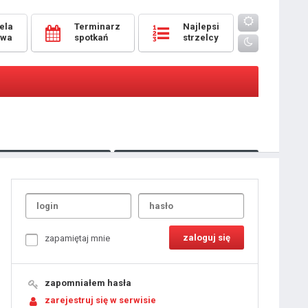
ela
Terminarz
Najlepsi
owa
spotkań
strzelcy
Oceny
pomeczowe
Typer
kanonierzy.com
UdanaRandka.com
1
2
3
4
5
6
7
8
zapamiętaj mnie
9
10
11
12
13
14
15
zapomniałem hasła
16
17
18
zarejestruj się w serwisie
19
20