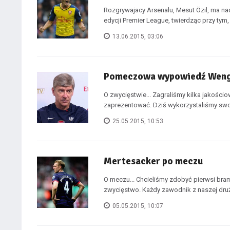
Rozgrywajacy Arsenalu, Mesut Özil, ma nad
edycji Premier League, twierdząc przy tym, i
13.06.2015, 03:06
Pomeczowa wypowiedź Wen
O zwycięstwie... Zagraliśmy kilka jakościo
zaprezentować. Dziś wykorzystaliśmy swoje
25.05.2015, 10:53
Mertesacker po meczu
O meczu... Chcieliśmy zdobyć pierwsi bra
zwycięstwo. Każdy zawodnik z naszej druż
05.05.2015, 10:07