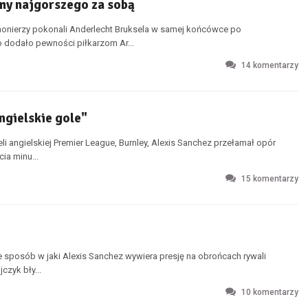
my najgorszego za sobą
nierzy pokonali Anderlecht Bruksela w samej końcówce po
dodało pewności piłkarzom Ar...
14
komentarzy
ngielskie gole"
li angielskiej Premier League, Burnley, Alexis Sanchez przełamał opór
ia minu...
15
komentarzy
e sposób w jaki Alexis Sanchez wywiera presję na obrońcach rywali
czyk bły...
10
komentarzy