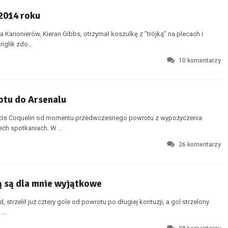
2014 roku
 Kanonierów, Kieran Gibbs, otrzymał koszulkę z "trójką" na plecach i
glik zdo...
10
komentarzy
otu do Arsenalu
ncis Coquelin od momentu przedwczesnego powrotu z wypożyczenia
ch spotkaniach. W ...
26
komentarzy
ą są dla mnie wyjątkowe
, strzelił już cztery gole od powrotu po długiej kontuzji, a gol strzelony
...