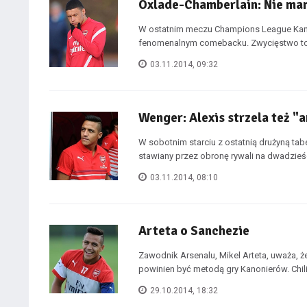
Oxlade-Chamberlain: Nie ma
W ostatnim meczu Champions League Kano
fenomenalnym comebacku. Zwycięstwo to 
03.11.2014, 09:32
Wenger: Alexis strzela też "a
W sobotnim starciu z ostatnią drużyną tabe
stawiany przez obronę rywali na dwadzieśc
03.11.2014, 08:10
Arteta o Sanchezie
Zawodnik Arsenalu, Mikel Arteta, uważa, ż
powinien być metodą gry Kanonierów. Chilij
29.10.2014, 18:32