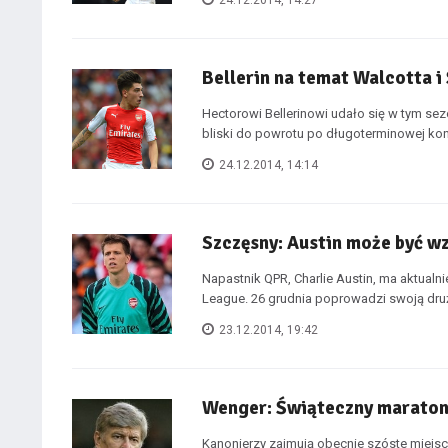
24.12.2014, 14:27
Bellerin na temat Walcotta i
Hectorowi Bellerinowi udało się w tym se
bliski do powrotu po długoterminowej kont
24.12.2014, 14:14
Szczęsny: Austin może być 
Napastnik QPR, Charlie Austin, ma aktual
League. 26 grudnia poprowadzi swoją druży
23.12.2014, 19:42
Wenger: Świąteczny maraton
Kanonierzy zajmują obecnie szóste miejsce