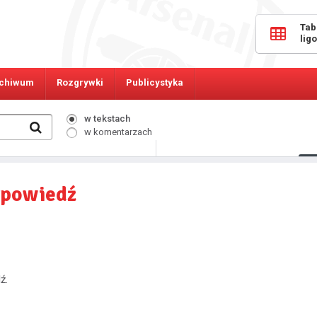
Tab
lig
chiwum
Rozgrywki
Publicystyka
w tekstach
w komentarzach
10223
Osób online:
powiedź
ź.