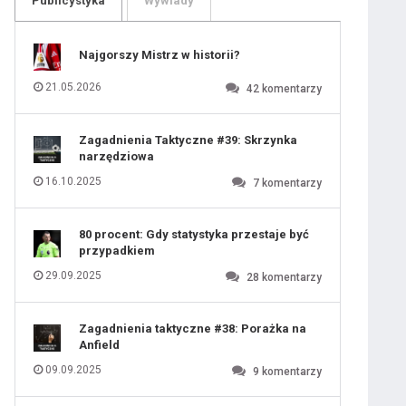
Publicystyka
Wywiady
109
110
111
112
113
114
Najgorszy Mistrz w historii?
115
116
117
118
21.05.2026
42
komentarzy
119
120
121
122
123
124
Zagadnienia Taktyczne #39: Skrzynka
125
126
narzędziowa
127
128
129
130
16.10.2025
7
komentarzy
131
80 procent: Gdy statystyka przestaje być
przypadkiem
29.09.2025
28
komentarzy
Zagadnienia taktyczne #38: Porażka na
Anfield
09.09.2025
9
komentarzy