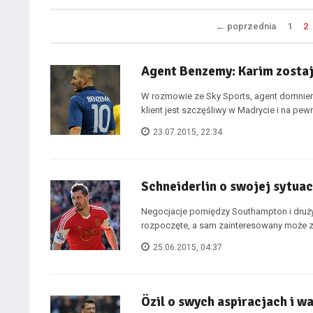
←
poprzednia
1
2
Agent Benzemy: Karim zosta
W rozmowie ze Sky Sports, agent domniema
klient jest szczęśliwy w Madrycie i na pewn
23.07.2015, 22:34
Schneiderlin o swojej sytuac
Negocjacje pomiędzy Southampton i druż
rozpoczęte, a sam zainteresowany może zm
25.06.2015, 04:37
Özil o swych aspiracjach i w