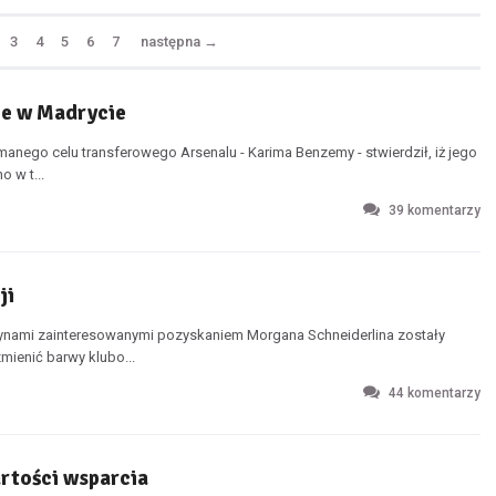
3
4
5
6
7
następna
→
je w Madrycie
nego celu transferowego Arsenalu - Karima Benzemy - stwierdził, iż jego
o w t...
39
komentarzy
ji
ynami zainteresowanymi pozyskaniem Morgana Schneiderlina zostały
ienić barwy klubo...
44
komentarzy
artości wsparcia