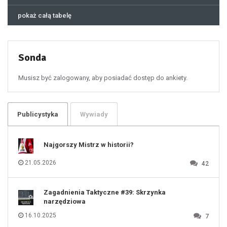
44
45
46
pokaż całą tabelę
47
48
49
50
51
52
53
54
55
Sonda
56
57
58
59
60
Musisz być zalogowany, aby posiadać dostęp do ankiety.
61
100
101
102
103
104
105
106
Publicystyka
Wywiady
107
108
109
110
111
112
Najgorszy Mistrz w historii?
113
114
115
116
21.05.2026
42
117
118
119
120
121
122
123
Zagadnienia Taktyczne #39: Skrzynka
124
125
narzędziowa
126
127
128
16.10.2025
7
129
130
131