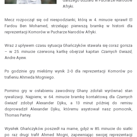
dalszego udziału w Pucharze Narodów
Afryki.
Mecz rozpoczął się od niespodzianki, którą w 4. minucie sprawił El
Fardou Ben Mohamed, strzelając pierwszą bramkę w historii dla
reprezentacji Komorów w Pucharze Narodów Afryki.
Wraz z upływem czasu sytuacja Ghańczyków stawała się coraz gorsza
– w 25. minucie czerwoną kartkę obejrzał kapitan
Czarnych Gwiazd
,
Andre Ayew.
Po godzinie gry mieliśmy wynik 2-0 dla reprezentacji Komorów po
trafieniu Ahmeda Mogniego.
Pomimo gry w osłabieniu zawodnicy Ghany zdołali wyrównać stan
rywalizacji. Najpierw, w 64. minucie bramkę kontaktową dla
Czarnych
Gwiazd
zdobył Alexander Djiku, a 13 minut później do remisu
doprowadził Alexander Djiku, któremu asystował nasz pomocnik,
Thomas Partey.
Wysiłek Ghańczyków poszedł na marne, gdyż w 85. minucie do siatki
po raz drugi trafił Ahmed Mogni, zapewniając swojej reprezentacji