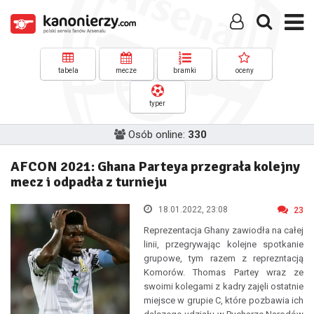
tabela
mecze
bramki
oceny
typer
Osób online:
330
AFCON 2021: Ghana Parteya przegrała kolejny
mecz i odpadła z turnieju
18.01.2022, 23:08
23
Reprezentacja Ghany zawiodła na całej
linii, przegrywając kolejne spotkanie
grupowe, tym razem z reprezntacją
Komorów. Thomas Partey wraz ze
swoimi kolegami z kadry zajęli ostatnie
miejsce w grupie C, które pozbawia ich