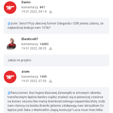
Dainc
komentarzy:
847
19.01.2022, 09:14
@
ziom: Serio? Przy obecnej formie Odegarda i OSR jesteś zdania, że
najbardziej brakuje nam 10'tki?
Elastico07
komentarzy:
16083
19.01.2022, 08:25
Jakże mi przykro
ziom
komentarzy:
1909
19.01.2022, 07:50
@
Ranczomen: Bez kupna klasowej dziewiątki w zimowym okienku
transferowym będzie bardzo ciężko znaleźć się w pierwszej czwórce
na koniec sezonu.Nie mamy bramkostrzelnego napastnika który zrobi
nam różnicę na boisku.Bramki głównie zdobywają nasi skrzydłowi.Co
będzie jeśli Saka z Martinellim złapią kontuzje? Laca musi mieć kilka