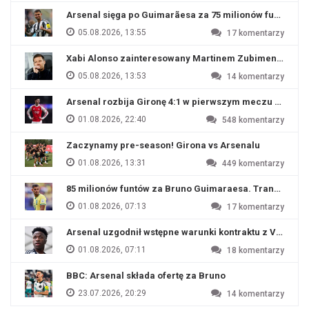
Arsenal sięga po Guimarãesa za 75 milionów funtów
05.08.2026, 13:55
17
komentarzy
Xabi Alonso zainteresowany Martinem Zubimendim
05.08.2026, 13:53
14
komentarzy
Arsenal rozbija Gironę 4:1 w pierwszym meczu przyg
01.08.2026, 22:40
548
komentarzy
Zaczynamy pre-season! Girona vs Arsenalu
01.08.2026, 13:31
449
komentarzy
85 milionów funtów za Bruno Guimaraesa. Transfer na o
01.08.2026, 07:13
17
komentarzy
Arsenal uzgodnił wstępne warunki kontraktu z Viniciu
01.08.2026, 07:11
18
komentarzy
BBC: Arsenal składa ofertę za Bruno
23.07.2026, 20:29
14
komentarzy