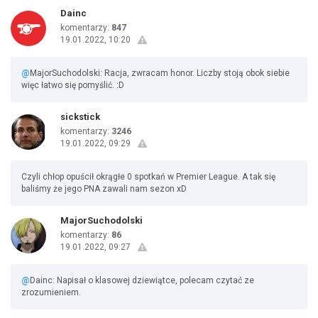
Dainc
komentarzy:
847
19.01.2022, 10:20
@
MajorSuchodolski: Racja, zwracam honor. Liczby stoją obok siebie
więc łatwo się pomyślić. :D
sickstick
komentarzy:
3246
19.01.2022, 09:29
Czyli chłop opuścił okrągłe 0 spotkań w Premier League. A tak się
baliśmy że jego PNA zawali nam sezon xD
MajorSuchodolski
komentarzy:
86
19.01.2022, 09:27
@
Dainc: Napisał o klasowej dziewiątce, polecam czytać ze
zrozumieniem.