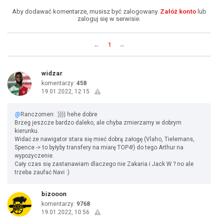
Aby dodawać komentarze, musisz być zalogowany.
Załóż konto
lub
zaloguj się w serwisie.
←
1
→
widzar
komentarzy:
458
19.01.2022, 12:15
@
Ranczomen: :)))) hehe dobre
Brzeg jeszcze bardzo daleko, ale chyba zmierzamy w dobrym
kierunku.
Widać że nawigator stara się mieć dobrą załogę (Vlaho, Tielemans,
Spence -> to byłyby transfery na miarę TOP4!) do tego Arthur na
wypożyczenie.
Cały czas się zastanawiam dlaczego nie Zakaria i Jack W ? no ale
trzeba zaufać Navi :)
bizooon
komentarzy:
9768
19.01.2022, 10:56