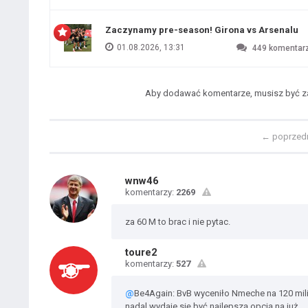
Zaczynamy pre-season! Girona vs Arsenalu
01.08.2026, 13:31
449
komentar
Aby dodawać komentarze, musisz być 
←
poprzed
wnw46
komentarzy:
2269
za 60 M to brac i nie pytac.
toure2
komentarzy:
527
@
Be4Again: BvB wyceniło Nmeche na 120 mili
nadal wydaje się być najlepszą opcją na już