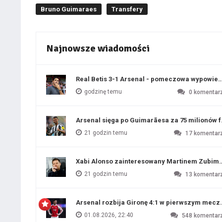
Bruno Guimaraes
Transfery
Najnowsze wiadomości
Real Betis 3-1 Arsenal - pomeczowa wypowied
godzinę temu
0
komentar
Arsenal sięga po Guimarãesa za 75 milionów 
21 godzin temu
17
komentar
Xabi Alonso zainteresowany Martinem Zubim
21 godzin temu
13
komentar
Arsenal rozbija Gironę 4:1 w pierwszym me
01.08.2026, 22:40
548
komentar