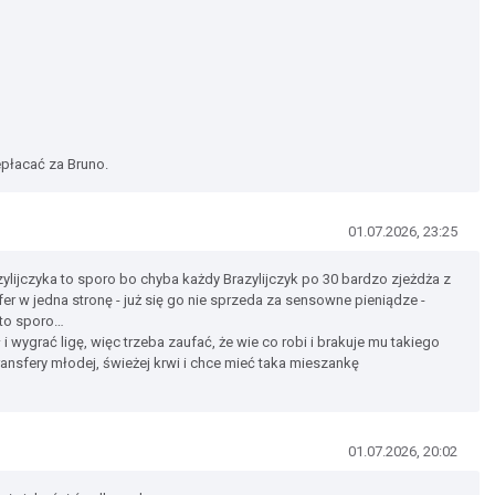
epłacać za Bruno.
01.07.2026, 23:25
azylijczyka to sporo bo chyba każdy Brazylijczyk po 30 bardzo zjeżdża z
fer w jedna stronę - już się go nie sprzeda za sensowne pieniądze -
 to sporo…
 wygrać ligę, więc trzeba zaufać, że wie co robi i brakuje mu takiego
ransfery młodej, świeżej krwi i chce mieć taka mieszankę
01.07.2026, 20:02