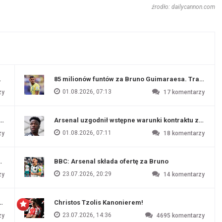
źrodło: dailycannon.com
ź Artety
85 milionów funtów za Bruno Guimaraesa. Transfer na
01.08.2026, 07:13
zy
17
komentarzy
funtów
Arsenal uzgodnił wstępne warunki kontraktu z Vinic
01.08.2026, 07:11
zy
18
komentarzy
endim
BBC: Arsenal składa ofertę za Bruno
23.07.2026, 20:29
zy
14
komentarzy
czu przygotowawczym
Christos Tzolis Kanonierem!
23.07.2026, 14:36
zy
4695
komentarzy