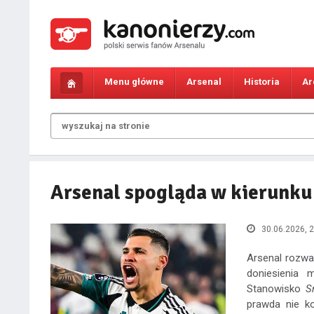
Menu główne
Arsenal
Historia
Ar
Arsenal spogląda w kierunk
30.06.2026, 2
Arsenal rozwa
doniesienia
Stanowisko
S
prawda nie ko