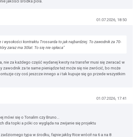
nie jakości środka pola.
01.07.2026, 18:50
 i wysokości kontraktu Trossarda to jak najbardziej. To zawodnik za 70-
óry zaraz ma 30lat. To się nie opłaca"
ca, nie za każdego część wydanej kwoty na transfer musi się zwracać w
 zawodnik za te same pieniądze też może się nie zwrócić, bo może
ntuzje czy coś jeszcze innego a i tak kupuje się go przede wszystkim
01.07.2026, 17:41
j mówi się o Tonalim czy Bruno...
h dla topki a póki co wygląda na zwijanie się projektu
adziornego typa w środku, fajnie jakby Rice wrócił na 6 a na 8