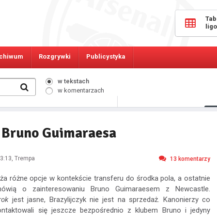
Tab
lig
chiwum
Rozgrywki
Publicystyka
w tekstach
w komentarzach
599
Osób online:
u Bruno Guimaraesa
3:13
, Trempa
13
komentarzy
ża różne opcje w kontekście transferu do środka pola, a ostatnie
 mówią o zainteresowaniu Bruno Guimaraesem z Newcastle.
rok
jest jasne, Brazylijczyk nie jest na sprzedaż. Kanonierzy co
ntaktowali się jeszcze bezpośrednio z klubem Bruno i jedyny