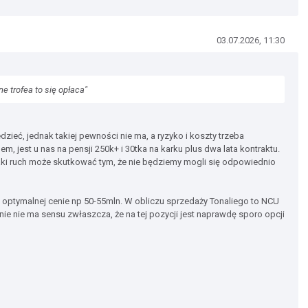
03.07.2026, 11:30
ne trofea to się opłaca"
ieć, jednak takiej pewności nie ma, a ryzyko i koszty trzeba
, jest u nas na pensji 250k+ i 30tka na karku plus dwa lata kontraktu.
ki ruch może skutkować tym, że nie będziemy mogli się odpowiednio
 w optymalnej cenie np 50-55mln. W obliczu sprzedaży Tonaliego to NCU
tnie nie ma sensu zwłaszcza, że na tej pozycji jest naprawdę sporo opcji