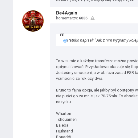
Be4Again
komentarzy:
6835
@
Patriko napisał: "Jak z nim wygramy kolej
To w sumie o każdym transferze można powiedz
optymalizować. Przykładowo okazuje się flopem
Jesteśmy umoczeni, a w obliczu zasad PSR ta
wzmocnić za rok czy dwa.
Bruno to fajna opcja, ale jakby był dostępny
nie puści go za mniej jak 70-75mln. To absolu
na rynku:
Wharton
Tchouameni
Baleba
Hjulmand
Bouaddi