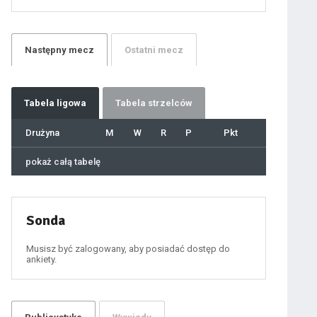
21
22
23
24
25
26
27
Następny
mecz
Ostatni
mecz
28
29
30
31
32
33
34
35
36
Tabela
ligowa
Tabela strzelców
37
38
39
40
Drużyna
M
W
R
P
Pkt
41
42
43
44
45
pokaż całą tabelę
46
47
48
49
50
51
52
53
54
Sonda
55
56
57
58
59
Musisz być zalogowany, aby posiadać dostęp do
60
ankiety.
61
100
101
102
103
104
105
106
107
108