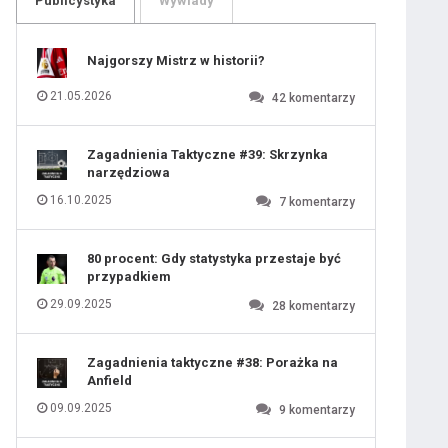
Publicystyka
Wywiady
109
110
111
112
113
114
Najgorszy Mistrz w historii?
115
116
117
118
21.05.2026
42
komentarzy
119
120
121
122
123
124
Zagadnienia Taktyczne #39: Skrzynka
125
 ostatniej prostej
126
narzędziowa
127
128
129
130
16.10.2025
7
komentarzy
131
iusem Juniorem?
80 procent: Gdy statystyka przestaje być
przypadkiem
29.09.2025
28
komentarzy
Zagadnienia taktyczne #38: Porażka na
Anfield
09.09.2025
9
komentarzy