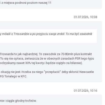
ć z miejsca podnosi poziom naszej 11
01.07.2026, 10:38
mówili o Trossardzie a po przyjsciu swoje zrobił. To ma być zawodnik
Trossarda to jak najbardziej. To zawodnik za 70-80mln plus kontrakt
. To się nie opłaca, zwłaszcza że w obecnych zasadach PSR tego typu
e odzyskamy nawet 30% tej kwoty i będzie ciążyło na bilansie).
okazją nie jest i trzeba za niego "przepłacić" żeby skłonić Newcastle
HWG Tonalego w KFC.
01.07.2026, 10:16
ie i ciągle głodny trofeów.