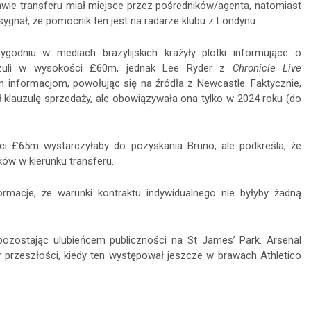
awie transferu miał miejsce przez pośredników/agenta, natomiast
 sygnał, że pomocnik ten jest na radarze klubu z Londynu.
godniu w mediach brazylijskich krażyły plotki informujące o
auzuli w wysokości £60m, jednak Lee Ryder z
Chronicle Live
m informacjom, powołując się na źródła z Newcastle. Faktycznie,
 klauzulę sprzedaży, ale obowiązywała ona tylko w 2024 roku (do
ci £65m wystarczyłaby do pozyskania Bruno, ale podkreśla, że
ów w kierunku transferu.
rmacje, że warunki kontraktu indywidualnego nie byłyby żadną
, pozostając ulubieńcem publiczności na St James’ Park. Arsenal
 przeszłości, kiedy ten występował jeszcze w brawach Athletico