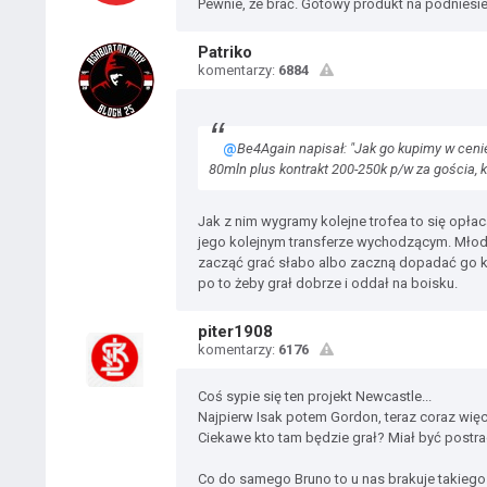
Pewnie, że brać. Gotowy produkt na podniesie
Patriko
komentarzy:
6884
@
Be4Again napisał: "Jak go kupimy w cenie
80mln plus kontrakt 200-250k p/w za gościa, kt
Jak z nim wygramy kolejne trofea to się opła
jego kolejnym transferze wychodzącym. Młody
zacząć grać słabo albo zaczną dopadać go ko
po to żeby grał dobrze i oddał na boisku.
piter1908
komentarzy:
6176
Coś sypie się ten projekt Newcastle...
Najpierw Isak potem Gordon, teraz coraz więce
Ciekawe kto tam będzie grał? Miał być postrac
Co do samego Bruno to u nas brakuje takiego z