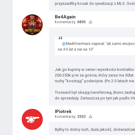
przyszedłby kozak do rywalizacji z MLS. Goś
Be4Again
komentarzy:
6835
@
MarkOvermars napisał: "ak samo wszyscy 
na 3-5 lat a nie na 10"
Jak go kupimy w cenie i wysokości kontraktu 
200-250k p/w za gościa, który zaraz ma 30lat
ruchy "kosztują" podwójnie. (Po 2-3 latach ni
Trossard był okazją transferową, Bruno żadną 
do sprzedaży. Zwłaszcza po tym jak padło 
IPiotrek
komentarzy:
2332
Byłby to dobry ruch, duża jakość, doświadczen