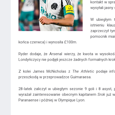
kontakt w spr
wysyłali jasny
W ubiegłym ty
istnieniu kl
zaprzeczył ty
pomocnik miał
końca czerwca) i wynosiła £100m.
Ryder dodaje, że Arsenal wierzy, że kwota w wysokoś
Londyńczycy nie podjęli jeszcze żadnych formalnych krok
Z kolei James McNicholas z
The Athletic
podaje info
przeszkodą w przeprowadzce Guimaraesa.
28-latek zaliczył w ubiegłym sezonie 9 goli i 8 asyst
wyrażał zainteresowanie obecnym kapitanem
Srok
już w
Paranaense i później w Olympique Lyon.