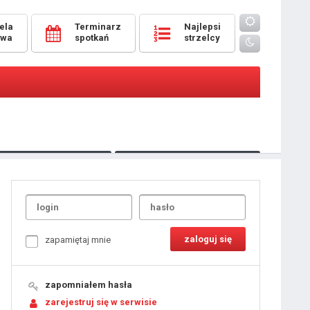
ela
Terminarz
Najlepsi
owa
spotkań
strzelcy
Oceny
pomeczowe
Typer
kanonierzy.com
UdanaRandka.com
1
2
3
4
5
6
7
8
zapamiętaj mnie
9
10
11
12
13
14
15
zapomniałem hasła
16
17
18
zarejestruj się w serwisie
19
20