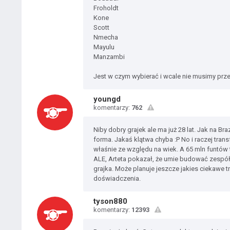
Froholdt
Kone
Scott
Nmecha
Mayulu
Manzambi
Jest w czym wybierać i wcale nie musimy prz
youngd
komentarzy:
762
Niby dobry grajek ale ma już 28 lat. Jak na Br
forma. Jakaś klątwa chyba :P No i raczej trans
właśnie ze względu na wiek. A 65 mln funtów
ALE, Arteta pokazał, że umie budować zespół i
grajka. Może planuje jeszcze jakies ciekawe t
doświadczenia.
tyson880
komentarzy:
12393