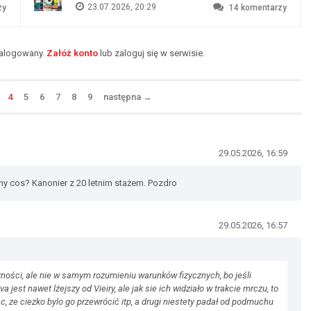
23.07.2026, 20:29
zy
14
komentarzy
zalogowany.
Załóż konto
lub zaloguj się w serwisie.
4
5
6
7
8
9
następna
→
29.05.2026, 16:59
my cos? Kanonier z 20 letnim stażem. Pozdro
29.05.2026, 16:57
czności, ale nie w samym rozumieniu warunków fizycznych, bo jeśli
 jest nawet lżejszy od Vieiry, ale jak sie ich widziało w trakcie mrczu, to
c, ze ciezko bylo go przewrócić itp, a drugi niestety padał od podmuchu