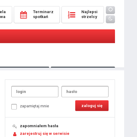
ela
Terminarz
Najlepsi
owa
spotkań
strzelcy
Oceny
pomeczowe
Typer
kanonierzy.com
UdanaRandka.com
1
2
3
4
5
6
7
8
zapamiętaj mnie
9
10
11
12
13
14
15
zapomniałem hasła
16
17
18
zarejestruj się w serwisie
19
20