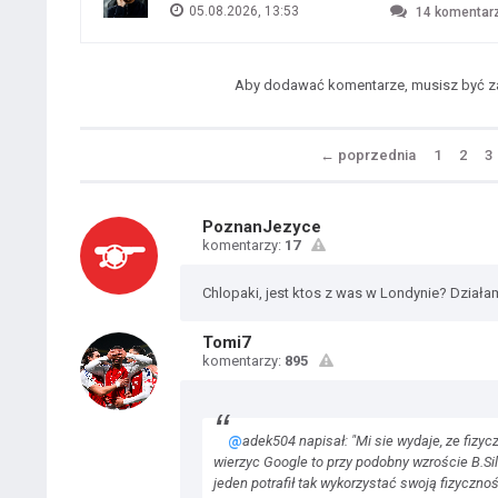
05.08.2026, 13:53
14
komentar
Aby dodawać komentarze, musisz być 
←
poprzednia
1
2
3
PoznanJezyce
komentarzy:
17
Chlopaki, jest ktos z was w Londynie? Działa
Tomi7
komentarzy:
895
@
adek504 napisał: "Mi sie wydaje, ze fizy
wierzyc Google to przy podobny wzroście B.Silva
jeden potrafił tak wykorzystać swoją fizycznoś