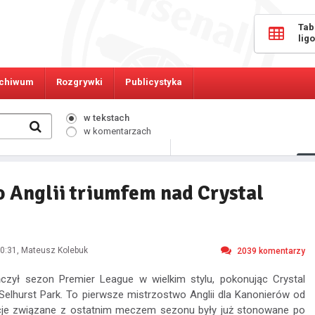
Tab
lig
chiwum
Rozgrywki
Publicystyka
w tekstach
w komentarzach
147
Osób online:
 Anglii triumfem nad Crystal
0:31
, Mateusz Kolebuk
2039
komentarzy
czył sezon Premier League w wielkim stylu, pokonując Crystal
 Selhurst Park. To pierwsze mistrzostwo Anglii dla Kanonierów od
cje związane z ostatnim meczem sezonu były już stonowane po