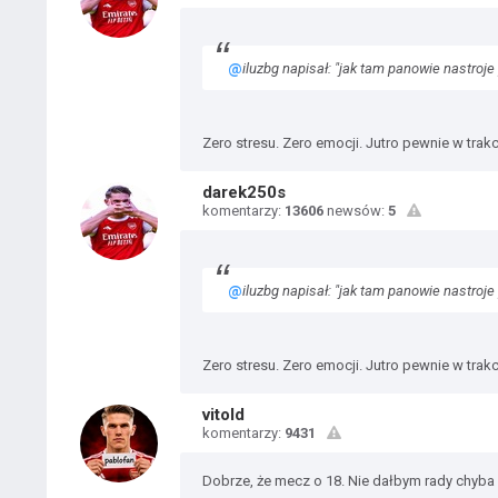
@
iluzbg napisał: "jak tam panowie nastroje p
Zero stresu. Zero emocji. Jutro pewnie w trak
darek250s
komentarzy:
13606
newsów:
5
@
iluzbg napisał: "jak tam panowie nastroje p
Zero stresu. Zero emocji. Jutro pewnie w trak
vitold
komentarzy:
9431
Dobrze, że mecz o 18. Nie dałbym rady chyba 