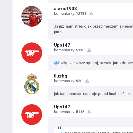
alexis1908
komentarzy:
12748
Ja już mam stresik jak przed meczem z Reale
jutro !
Ups147
komentarzy:
5116
@
iluzbg: Jeszcze spokój, pewnie jutro dopier
iluzbg
komentarzy:
530
jak tam panowie nastroje przed finałem ? jest j
Ups147
komentarzy:
5116