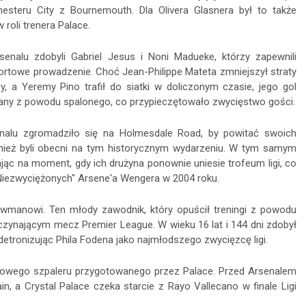
esteru City z Bournemouth. Dla Olivera Glasnera był to także
 roli trenera Palace.
senalu zdobyli Gabriel Jesus i Noni Madueke, którzy zapewnili
ortowe prowadzenie. Choć Jean-Philippe Mateta zmniejszył straty
y, a Yeremy Pino trafił do siatki w doliczonym czasie, jego gol
any z powodu spalonego, co przypieczętowało zwycięstwo gości.
enalu zgromadziło się na Holmesdale Road, by powitać swoich
ównież byli obecni na tym historycznym wydarzeniu. W tym samym
ając na moment, gdy ich drużyna ponownie uniesie trofeum ligi, co
"Niezwyciężonych" Arsene'a Wengera w 2004 roku.
Dowmanowi. Ten młody zawodnik, który opuścił treningi z powodu
ynającym mecz Premier League. W wieku 16 lat i 144 dni zdobył
 detronizując Phila Fodena jako najmłodszego zwycięzcę ligi.
owego szpaleru przygotowanego przez Palace. Przed Arsenalem
in, a Crystal Palace czeka starcie z Rayo Vallecano w finale Ligi