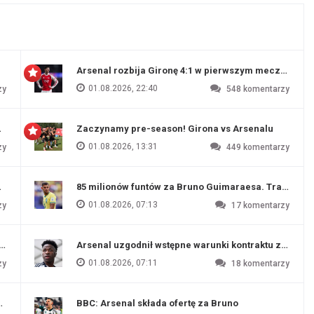
Arsenal rozbija Gironę 4:1 w pierwszym meczu prz
01.08.2026, 22:40
zy
548
komentarzy
 Evertonu
Zaczynamy pre-season! Girona vs Arsenalu
01.08.2026, 13:31
zy
449
komentarzy
ź Artety
85 milionów funtów za Bruno Guimaraesa. Transfer na
01.08.2026, 07:13
zy
17
komentarzy
funtów
Arsenal uzgodnił wstępne warunki kontraktu z Vinic
01.08.2026, 07:11
zy
18
komentarzy
endim
BBC: Arsenal składa ofertę za Bruno