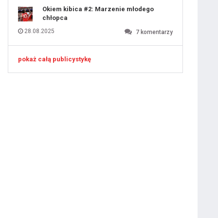
Okiem kibica #2: Marzenie młodego
chłopca
28.08.2025
7
komentarzy
ygotowawczym
pokaż całą publicystykę
 ostatniej prostej
iusem Juniorem?