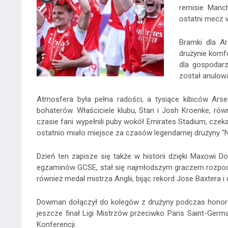
remisie Manch
ostatni mecz w
Bramki dla Ar
drużynie komf
dla gospodarz
został anulow
Atmosfera była pełna radości, a tysiące kibiców Ars
bohaterów. Właściciele klubu, Stan i Josh Kroenke, r
czasie fani wypełnili puby wokół Emirates Stadium, czek
ostatnio miało miejsce za czasów legendarnej drużyny 
Dzień ten zapisze się także w historii dzięki Maxowi 
egzaminów GCSE, stał się najmłodszym graczem rozpocz
również medal mistrza Anglii, bijąc rekord Jose Baxtera i
Dowman dołączył do kolegów z drużyny podczas honor
jeszcze finał Ligi Mistrzów przeciwko Paris Saint-Germa
Konferencji.