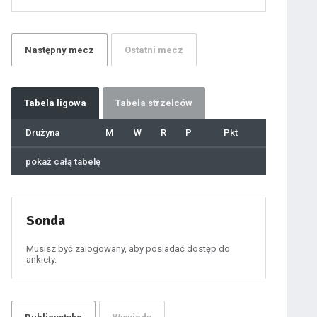
21
22
23
24
25
26
27
Następny
mecz
Ostatni
mecz
28
29
30
31
32
33
34
35
36
Tabela
ligowa
Tabela strzelców
37
38
39
40
Drużyna
M
W
R
P
Pkt
41
42
43
44
45
pokaż całą tabelę
46
47
48
49
50
51
52
53
54
Sonda
55
56
57
58
59
Musisz być zalogowany, aby posiadać dostęp do
60
ankiety.
61
100
101
102
103
104
105
106
107
108