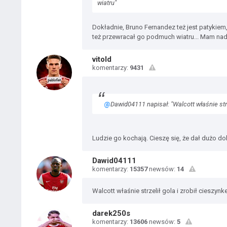
wiatru"
Dokładnie, Bruno Fernandez też jest patykiem,
też przewracał go podmuch wiatru... Mam nadzie
vitold
komentarzy:
9431
@
Dawid04111 napisał: "Walcott właśnie strz
Ludzie go kochają. Cieszę się, że dał dużo do
Dawid04111
komentarzy:
15357
newsów:
14
Walcott właśnie strzelił gola i zrobił cieszy
darek250s
komentarzy:
13606
newsów:
5