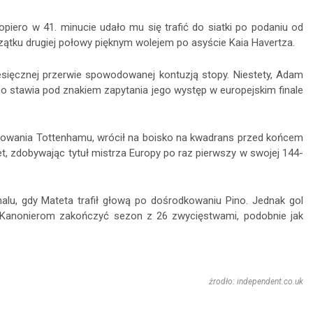
dopiero w 41. minucie udało mu się trafić do siatki po podaniu od
zątku drugiej połowy pięknym wolejem po asyście Kaia Havertza.
esięcznej przerwie spowodowanej kontuzją stopy. Niestety, Adam
o stawia pod znakiem zapytania jego występ w europejskim finale
esowania Tottenhamu, wrócił na boisko na kwadrans przed końcem
t, zdobywając tytuł mistrza Europy po raz pierwszy w swojej 144-
alu, gdy Mateta trafił głową po dośrodkowaniu Pino. Jednak gol
 Kanonierom zakończyć sezon z 26 zwycięstwami, podobnie jak
źrodło: independent.co.uk