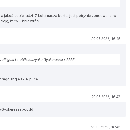
 a jakoś sobie radzi. Z kolei nasza bestia jest potężnie zbudowana, w
ję, że to już nie wróci...
29.05.2026, 16:45
elił gola i zrobił cieszynke Gyokeressa xdddd"
brego angielskiej piłce
29.05.2026, 16:42
nke Gyokeressa xdddd
29.05.2026, 16:42