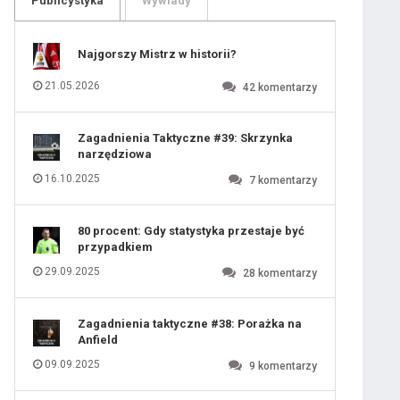
Publicystyka
Wywiady
109
110
111
112
113
114
Najgorszy Mistrz w historii?
115
116
117
118
21.05.2026
42
komentarzy
119
120
121
122
123
124
Zagadnienia Taktyczne #39: Skrzynka
125
126
narzędziowa
127
128
129
130
16.10.2025
7
komentarzy
131
80 procent: Gdy statystyka przestaje być
przypadkiem
29.09.2025
28
komentarzy
Zagadnienia taktyczne #38: Porażka na
Anfield
09.09.2025
9
komentarzy