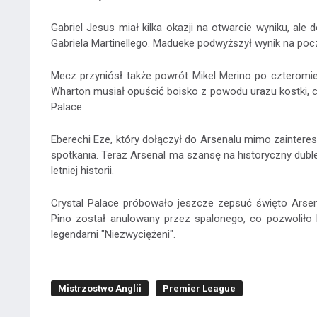
Gabriel Jesus miał kilka okazji na otwarcie wyniku, ale 
Gabriela Martinellego. Madueke podwyższył wynik na poc
Mecz przyniósł także powrót Mikel Merino po czteromi
Wharton musiał opuścić boisko z powodu urazu kostki, c
Palace.
Eberechi Eze, który dołączył do Arsenalu mimo zainter
spotkania. Teraz Arsenal ma szansę na historyczny duble
letniej historii.
Crystal Palace próbowało jeszcze zepsuć święto Arsen
Pino został anulowany przez spalonego, co pozwoliło
legendarni "Niezwyciężeni".
Mistrzostwo Anglii
Premier League