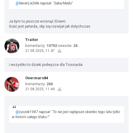
@
NeverLie2Me napisał: "Saka/Madu"
Ja bym tu jeszcze wcisnął /Dowm
Gość jest petarda, oby się rozwijał jak dotychczas
Traitor
komentarzy:
10702
newsów:
24
21.08.2025, 11:47
i wszystko to dzieki podwyzce dla Trossarda
Overmars84
komentarzy:
266
21.08.2025, 11:44
@
zuczek1987 napisał: "To nie jest najlepsze okienko tego lata tylko
w historii całego klubu !"