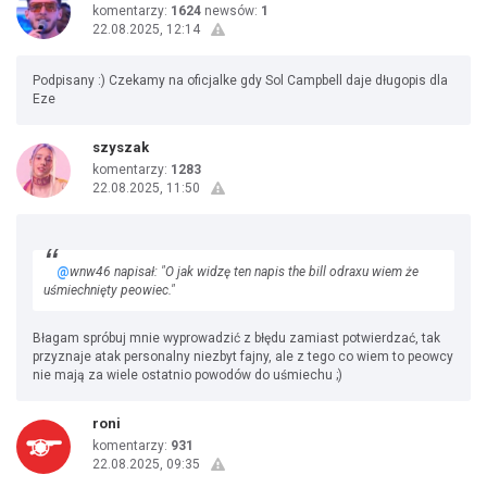
komentarzy:
1624
newsów:
1
22.08.2025, 12:14
Podpisany :) Czekamy na oficjalke gdy Sol Campbell daje długopis dla
Eze
szyszak
komentarzy:
1283
22.08.2025, 11:50
@
wnw46 napisał: "O jak widzę ten napis the bill odraxu wiem że
uśmiechnięty peowiec."
Błagam spróbuj mnie wyprowadzić z błędu zamiast potwierdzać, tak
przyznaje atak personalny niezbyt fajny, ale z tego co wiem to peowcy
nie mają za wiele ostatnio powodów do uśmiechu ;)
roni
komentarzy:
931
22.08.2025, 09:35