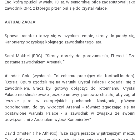
End, którą opuścił w wieku 13 lat. W seniorskiej piłce zadebiutował jako
zawodnik QPR, z którego przeniósł się do Crystal Palace.
AKTUALIZACJA:
Sprawa transferu toczy się w szybkim tempie, strony dogadały się,
Kanonierzy pozyskają kolejnego zawodnika tego lata.
Sami Mokbel (BBC): "Strony doszły do porozumienia, Eberechi Eze
zostanie zawodnikiem Arsenalu."
Alasdair Gold (wysłannik Tottenhamu pracujący dla football.london):
"Dzisiaj Spurs zgodzili się na warunki Crystal Palace i dogadali się z
zawodnikiem. Gracz był gotowy dołączyć do Tottenhamu. Crystal
Palace nie sfinalizowało jeszcze umowy, ponieważ chciało, aby zagrał
jeszcze jutro w europejskich pucharach. Następnie, późnym
popołudniem, do gry wkroczył Arsenal - również zgadzając się na
postawione warunki Palace - a zawodnik w związku ze swoimi
powiązaniami z Arsenalem wybrał Kanonierów."
David Ornstein (The Athletic): "Eze zagra jeszcze w jutrzejszym meczu
Crystal Palace, a następnie przejdzie badania przed transferem do