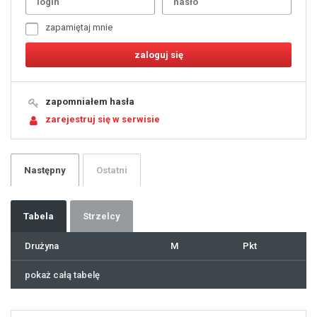
4
5
6
7
zapamiętaj mnie
8
9
10
11
12
13
14
15
16
17
18
19
zapomniałem hasła
20
21
zarejestruj się w serwisie
22
23
24
25
26
27
28
29
Następny
Ostatni
30
31
32
33
34
35
36
37
Tabela
Strzelcy
38
39
40
41
Drużyna
M
Pkt
42
43
44
45
46
pokaż całą tabelę
47
48
49
50
51
52
53