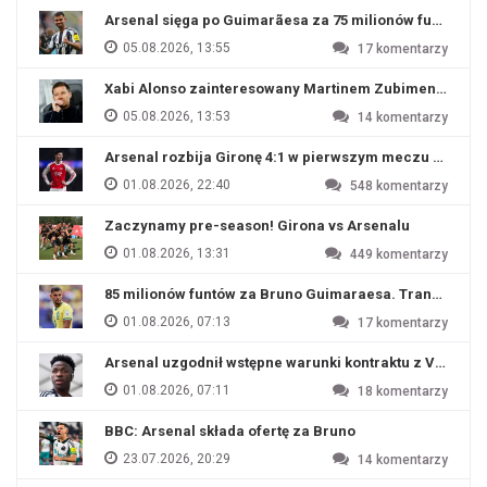
Arsenal sięga po Guimarãesa za 75 milionów funtów
05.08.2026, 13:55
17
komentarzy
Xabi Alonso zainteresowany Martinem Zubimendim
05.08.2026, 13:53
14
komentarzy
Arsenal rozbija Gironę 4:1 w pierwszym meczu przyg
01.08.2026, 22:40
548
komentarzy
Zaczynamy pre-season! Girona vs Arsenalu
01.08.2026, 13:31
449
komentarzy
85 milionów funtów za Bruno Guimaraesa. Transfer na o
01.08.2026, 07:13
17
komentarzy
Arsenal uzgodnił wstępne warunki kontraktu z Viniciu
01.08.2026, 07:11
18
komentarzy
BBC: Arsenal składa ofertę za Bruno
23.07.2026, 20:29
14
komentarzy