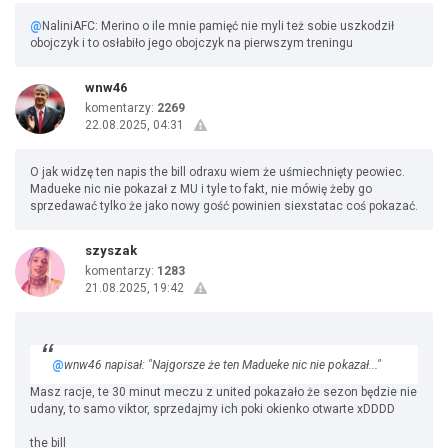
@
NaliniAFC: Merino o ile mnie pamięć nie myli też sobie uszkodził
obojczyk i to osłabiło jego obojczyk na pierwszym treningu
wnw46
komentarzy:
2269
22.08.2025, 04:31
O jak widzę ten napis the bill odraxu wiem że uśmiechnięty peowiec.
Madueke nic nie pokazał z MU i tyle to fakt, nie mówię żeby go
sprzedawać tylko że jako nowy gość powinien siexstatac coś pokazać.
szyszak
komentarzy:
1283
21.08.2025, 19:42
@
wnw46 napisał: "Najgorsze że ten Madueke nic nie pokazał..."
Masz racje, te 30 minut meczu z united pokazało że sezon będzie nie
udany, to samo viktor, sprzedajmy ich poki okienko otwarte xDDDD
the bill