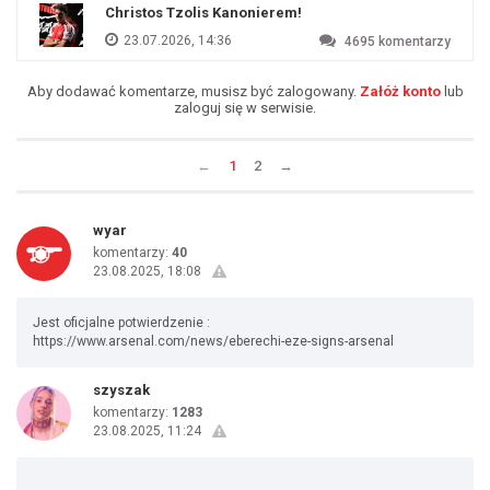
Christos Tzolis Kanonierem!
23.07.2026, 14:36
4695
komentarzy
Aby dodawać komentarze, musisz być zalogowany.
Załóż konto
lub
zaloguj się w serwisie.
←
1
2
→
wyar
komentarzy:
40
23.08.2025, 18:08
Jest oficjalne potwierdzenie :
https://www.arsenal.com/news/eberechi-eze-signs-arsenal
szyszak
komentarzy:
1283
23.08.2025, 11:24