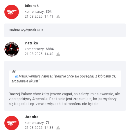
bikerek
komentarzy:
304
21.08.2025, 14:41
Cudnie wydymali KFC.
Patriko
komentarzy:
6884
21.08.2025, 14:40
@
MarkOvermars napisał: "pewnie chce się pożegnać z kibicami CP,
zrozumiałe akurat"
Raczej Palace chce żeby jeszce zagrał, bo zależy im na awansie, ale
z perspektywy Arsenalu i Eze to nie jest zrozumiałe, bo jak wydarzy
się tragedia i np. zerwie więzadła to transferu nie będzie.
Jacobe
komentarzy:
71
21.08.2025, 14:33