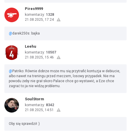
Pires9999
komentarzy:
1328
21.08.2025, 17:24
@
darek250s: bajka
Leehu
komentarzy:
10507
21.08.2025, 15:46
@
Patriko: Równie dobrze może mu się przytrafić kontuzja w debiucie,
albo nawet na treningu przed meczem, losowy przypadek. Nie ma
powodu żeby nie grał skoro Palace chce go wystawić, a Eze chce
zagrać to ja nie widzę problemu.
SoulStorm
komentarzy:
8342
21.08.2025, 14:51
Oby się sprawdził :)