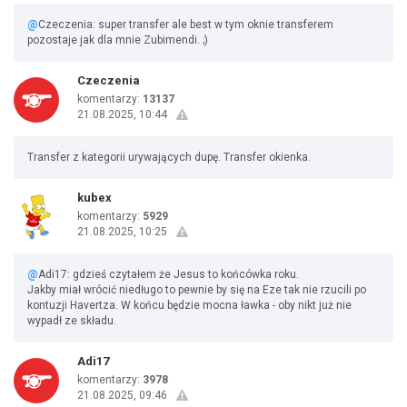
@
Czeczenia: super transfer ale best w tym oknie transferem
pozostaje jak dla mnie Zubimendi. ;)
Czeczenia
komentarzy:
13137
21.08.2025, 10:44
Transfer z kategorii urywających dupę. Transfer okienka.
kubex
komentarzy:
5929
21.08.2025, 10:25
@
Adi17: gdzieś czytałem że Jesus to końcówka roku.
Jakby miał wrócić niedługo to pewnie by się na Eze tak nie rzucili po
kontuzji Havertza. W końcu będzie mocna ławka - oby nikt już nie
wypadł ze składu.
Adi17
komentarzy:
3978
21.08.2025, 09:46