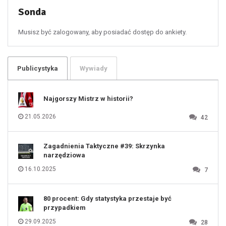
54
55
Sonda
56
57
58
59
60
Musisz być zalogowany, aby posiadać dostęp do ankiety.
61
100
101
102
103
104
105
106
Publicystyka
Wywiady
107
108
109
110
111
112
Najgorszy Mistrz w historii?
113
114
115
116
21.05.2026
42
117
118
119
120
121
122
123
Zagadnienia Taktyczne #39: Skrzynka
124
125
narzędziowa
126
127
128
16.10.2025
7
129
130
131
80 procent: Gdy statystyka przestaje być
przypadkiem
29.09.2025
28