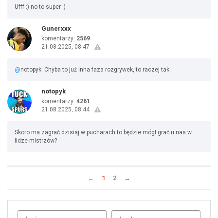
Ufff :) no to super :)
Gunerxxx
komentarzy:
2569
21.08.2025, 08:47
@
notopyk: Chyba to już inna faza rozgrywek, to raczej tak.
notopyk
komentarzy:
4261
21.08.2025, 08:44
Skoro ma zagrać dzisiaj w pucharach to będzie mógł grać u nas w
lidze mistrzów?
←
1
2
→
Uda
1
2
3