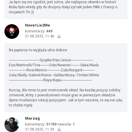
Ja bym się nie zgodził, jest sztos, ale najlepsze okienko w historii
klubu było wtedy gdy do drużyny dołączył taki jeden PAN z Francji o
inicjałach TH ;))
NeverLie2Me
komentarzy:
449
21.08.2025, 11:40
Na papierze to wygląda ultra dobrze:
-----------------------------------Gyopke/Hav/Jesus-------------------------
Eze/Martinelli/Tros----------Ode/Nwaneri-----------Saka/Madu
--------------------Rice/Merino----------------Zubi/Norgard--------------
Cala/Skelly--Gabriel/Kiwior---Saliba/Mosq---Timber/White
---------------------------------------Raya/Kepa-----------------------------------
Kurczę, dla mnie to jest mistrzowski skład. Na każdej pozycji solidny
zmiennik, który z powodzeniem może grać w pierwszym składzie.
Spore możliwości rotacji pozycjami. Jak w tym sezonie, to się nie uda,
to chyba nigdy.
Marzag
komentarzy:
51769
newsów:
1
21.08.2025, 11:39