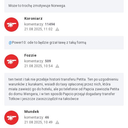
Może to trochę zmotywuje Norwega.
Koroniarz
komentarzy:
11494
21.08.2025, 11:02
@
Power10: ode to będzie grzał ławę z taką formą
Fozzie
komentarzy:
509
21.08.2025, 10:54
ten twist i tak nie przebije historii transferu Petita. Ten po uzgodnieniu
warunków z kurakami, wsiadł do taxy opłaconej przez nich, która
miała zawieźć go do hotelu, ale po telefonie od Papcia zawiozła Petita
do domu Wengera, i w ten sposób Papcio przejął dogadany transfer
Totkow i jeszcze zaoszczędził na taksówce
Mundek
komentarzy:
46
21.08.2025, 10:49