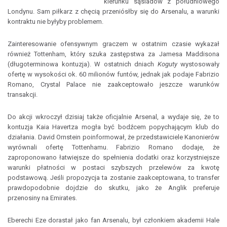
kierunku sąsiadów z południowego
Londynu. Sam piłkarz z chęcią przeniósłby się do Arsenalu, a warunki
kontraktu nie byłyby problemem.
Zainteresowanie ofensywnym graczem w ostatnim czasie wykazał
również Tottenham, który szuka zastępstwa za Jamesa Maddisona
(długoterminowa kontuzja). W ostatnich dniach
Koguty
wystosowały
ofertę w wysokości ok. 60 milionów funtów, jednak jak podaje Fabrizio
Romano, Crystal Palace nie zaakceptowało jeszcze warunków
transakcji.
Do akcji wkroczył dzisiaj także oficjalnie Arsenal, a wydaje się, że to
kontuzja Kaia Havertza mogła być bodźcem popychającym klub do
działania. David Ornstein poinformował, że przedstawiciele Kanonierów
wyrównali ofertę Tottenhamu. Fabrizio Romano dodaje, że
zaproponowano łatwiejsze do spełnienia dodatki oraz korzystniejsze
warunki płatności w postaci szybszych przelewów za kwotę
podstawową. Jeśli propozycja ta zostanie zaakceptowana, to transfer
prawdopodobnie dojdzie do skutku, jako że Anglik preferuje
przenosiny na Emirates.
Eberechi Eze dorastał jako fan Arsenalu, był członkiem akademii Hale