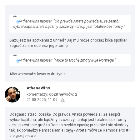
@
AtheneWins napisał: "Co prawda Arteta powiedział, że zespół
wybrał kapitana, ale bądźmy szczerzy - chłop jest totalnie bez formy."
Bazujesz na spotkaniu z united? Daj mu może chociaż kilka spotkań
zagrać zanim ocenisz jego formę.
@
AtheneWins napisał: "Może to trochę zmotywuje Norwega."
Albo wprowadzi kwas w drużynie.
AtheneWins
komentarzy:
6628
newsów:
2
21.08.2025, 11:09
Odegaard straci opaskę. Co prawda Arteta powiedział, że zespół
wybrał kapitana, ale bądźmy szczerzy - chłop jest totalnie bez formy.
Jeśli przestanie grać to Declan szybko opaskę przejmie i się skończy
tak jak pomiędzy Ramsdalem a Rayą - Arteta mówi że Ramsdale to #1
ale grzeje ławe.