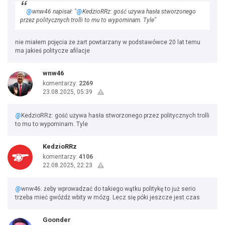
@
wnw46 napisał: "
@
KedzioRRz: gość używa hasła stworzonego
przez politycznych trolli to mu to wypominam. Tyle"
nie miałem pojęcia że żart powtarzany w podstawówce 20 lat temu
ma jakieś politycze afilacje
wnw46
komentarzy:
2269
23.08.2025, 05:39
@
KedzioRRz: gość używa hasła stworzonego przez politycznych trolli
to mu to wypominam. Tyle
KedzioRRz
komentarzy:
4106
22.08.2025, 22:23
@
wnw46: żeby wprowadzać do takiego wątku politykę to już serio
trzeba mieć gwóźdź wbity w mózg. Lecz się póki jeszcze jest czas
Goonder