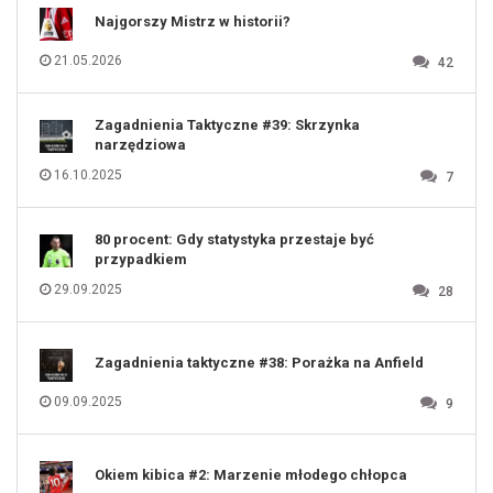
111
112
Najgorszy Mistrz w historii?
113
114
115
116
21.05.2026
42
117
118
119
120
121
122
123
Zagadnienia Taktyczne #39: Skrzynka
124
125
narzędziowa
126
127
128
16.10.2025
7
129
130
131
80 procent: Gdy statystyka przestaje być
przypadkiem
29.09.2025
28
Zagadnienia taktyczne #38: Porażka na Anfield
09.09.2025
9
Okiem kibica #2: Marzenie młodego chłopca