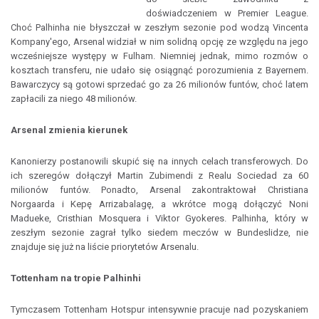
doświadczeniem w Premier League.
Choć Palhinha nie błyszczał w zeszłym sezonie pod wodzą Vincenta
Kompany'ego, Arsenal widział w nim solidną opcję ze względu na jego
wcześniejsze występy w Fulham. Niemniej jednak, mimo rozmów o
kosztach transferu, nie udało się osiągnąć porozumienia z Bayernem.
Bawarczycy są gotowi sprzedać go za 26 milionów funtów, choć latem
zapłacili za niego 48 milionów.
Arsenal zmienia kierunek
Kanonierzy postanowili skupić się na innych celach transferowych. Do
ich szeregów dołączył Martin Zubimendi z Realu Sociedad za 60
milionów funtów. Ponadto, Arsenal zakontraktował Christiana
Norgaarda i Kepę Arrizabalagę, a wkrótce mogą dołączyć Noni
Madueke, Cristhian Mosquera i Viktor Gyokeres. Palhinha, który w
zeszłym sezonie zagrał tylko siedem meczów w Bundeslidze, nie
znajduje się już na liście priorytetów Arsenalu.
Tottenham na tropie Palhinhi
Tymczasem Tottenham Hotspur intensywnie pracuje nad pozyskaniem