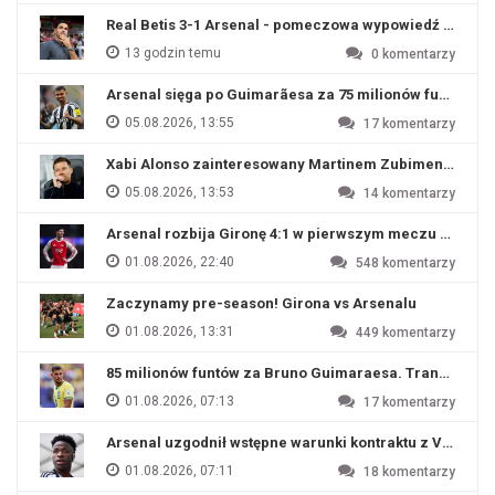
Real Betis 3-1 Arsenal - pomeczowa wypowiedź Artety
13 godzin temu
0
komentarzy
Arsenal sięga po Guimarãesa za 75 milionów funtów
05.08.2026, 13:55
17
komentarzy
Xabi Alonso zainteresowany Martinem Zubimendim
05.08.2026, 13:53
14
komentarzy
Arsenal rozbija Gironę 4:1 w pierwszym meczu przyg
01.08.2026, 22:40
548
komentarzy
Zaczynamy pre-season! Girona vs Arsenalu
01.08.2026, 13:31
449
komentarzy
85 milionów funtów za Bruno Guimaraesa. Transfer na o
01.08.2026, 07:13
17
komentarzy
Arsenal uzgodnił wstępne warunki kontraktu z Viniciu
01.08.2026, 07:11
18
komentarzy