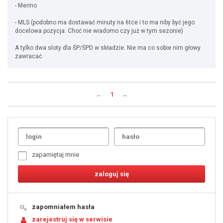
- Merino
- MLS (podobno ma dostawać minuty na 6tce i to ma niby być jego
docelowa pozycja. Choć nie wiadomo czy już w tym sezonie)
A tylko dwa sloty dla ŚP/ŚPD w składzie. Nie ma co sobie nim głowy
zawracać.
←
1
→
Uda
1
2
3
4
5
6
7
zapamiętaj mnie
8
9
10
11
12
13
14
15
16
17
18
19
zapomniałem hasła
20
21
zarejestruj się w serwisie
22
23