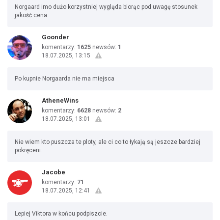
Norgaard imo dużo korzystniej wygląda biorąc pod uwagę stosunek
jakość cena
Goonder
komentarzy:
1625
newsów:
1
18.07.2025, 13:15
Po kupnie Norgaarda nie ma miejsca
AtheneWins
komentarzy:
6628
newsów:
2
18.07.2025, 13:01
Nie wiem kto puszcza te ploty, ale ci co to łykają są jeszcze bardziej
pokręceni.
Jacobe
komentarzy:
71
18.07.2025, 12:41
Lepiej Viktora w końcu podpiszcie.