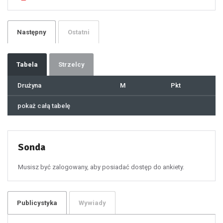
24
25
26
27
28
29
Następny
Ostatni
30
31
32
33
34
35
36
37
Tabela
Strzelcy
38
39
40
41
Drużyna
M
Pkt
42
43
44
45
46
pokaż całą tabelę
47
48
49
50
51
52
53
54
55
Sonda
56
57
58
59
60
Musisz być zalogowany, aby posiadać dostęp do ankiety.
61
100
101
102
103
104
105
106
Publicystyka
Wywiady
107
108
109
110