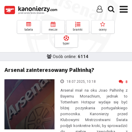
tabela
mecze
bramki
oceny
typer
Osób online:
6114
Arsenal zainteresowany Palhinhą?
18.07.2025, 10:18
8
Arsenal miał na oku Joao Palhinhę z
Bayernu Monachium, jednak to
Tottenham Hotspur wydaje się być
bliżej pozyskania portugalskiego
pomocnika. Kanonierzy przed
Klubowymi Mistrzostwami Świata
podjęli konkretne kroki, by sprowadzić
do siebie zawodnika z