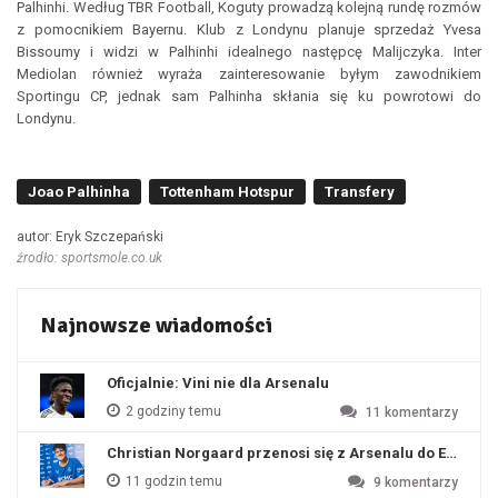
Palhinhi. Według TBR Football, Koguty prowadzą kolejną rundę rozmów
z pomocnikiem Bayernu. Klub z Londynu planuje sprzedaż Yvesa
Bissoumy i widzi w Palhinhi idealnego następcę Malijczyka. Inter
Mediolan również wyraża zainteresowanie byłym zawodnikiem
Sportingu CP, jednak sam Palhinha skłania się ku powrotowi do
Londynu.
Joao Palhinha
Tottenham Hotspur
Transfery
autor: Eryk Szczepański
źrodło: sportsmole.co.uk
Najnowsze wiadomości
Oficjalnie: Vini nie dla Arsenalu
2 godziny temu
11
komentarzy
Christian Norgaard przenosi się z Arsenalu do Everton
11 godzin temu
9
komentarzy