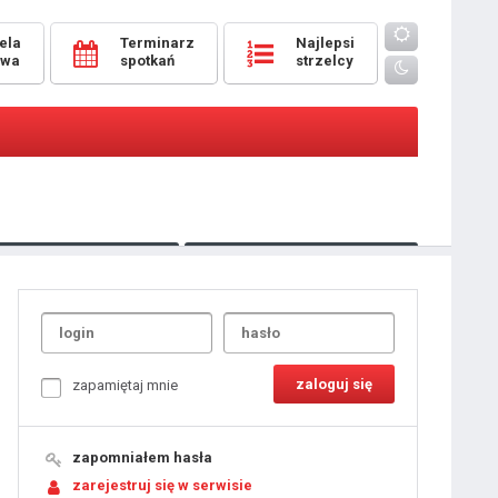
ela
Terminarz
Najlepsi
owa
spotkań
strzelcy
Oceny
pomeczowe
Typer
kanonierzy.com
UdanaRandka.com
1
2
3
4
5
6
7
8
zapamiętaj mnie
9
10
11
12
13
14
15
zapomniałem hasła
16
17
18
zarejestruj się w serwisie
19
20