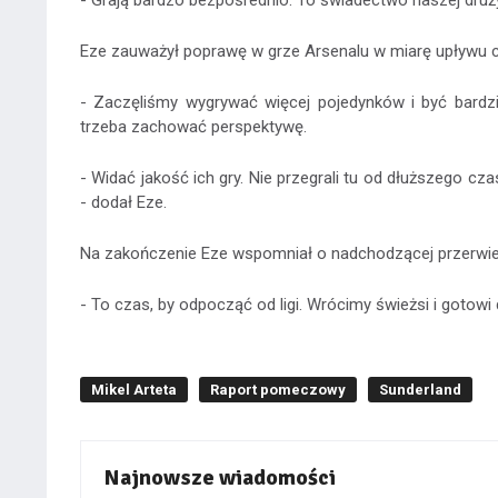
- Grają bardzo bezpośrednio. To świadectwo naszej druży
Eze zauważył poprawę w grze Arsenalu w miarę upływu 
- Zaczęliśmy wygrywać więcej pojedynków i być bardzi
trzeba zachować perspektywę.
- Widać jakość ich gry. Nie przegrali tu od dłuższego cz
- dodał Eze.
Na zakończenie Eze wspomniał o nadchodzącej przerwie
- To czas, by odpocząć od ligi. Wrócimy świeżsi i gotow
Mikel Arteta
Raport pomeczowy
Sunderland
Najnowsze wiadomości