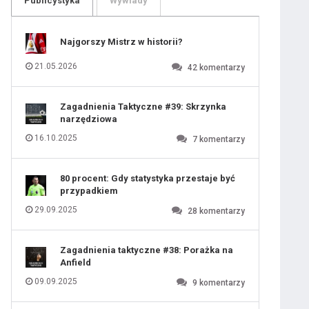
Publicystyka
Wywiady
109
110
111
112
113
114
Najgorszy Mistrz w historii?
115
116
117
118
21.05.2026
42
komentarzy
119
120
121
122
123
124
Zagadnienia Taktyczne #39: Skrzynka
125
126
narzędziowa
127
128
129
130
16.10.2025
7
komentarzy
131
80 procent: Gdy statystyka przestaje być
przypadkiem
29.09.2025
28
komentarzy
Zagadnienia taktyczne #38: Porażka na
Anfield
09.09.2025
9
komentarzy