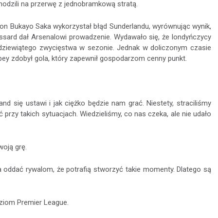
hodzili na przerwę z jednobramkową stratą.
ron Bukayo Saka wykorzystał błąd Sunderlandu, wyrównując wynik,
ssard dał Arsenalowi prowadzenie. Wydawało się, że londyńczycy
dziewiątego zwycięstwa w sezonie. Jednak w doliczonym czasie
bey zdobył gola, który zapewnił gospodarzom cenny punkt.
and się ustawi i jak ciężko będzie nam grać. Niestety, straciliśmy
 przy takich sytuacjach. Wiedzieliśmy, co nas czeka, ale nie udało
woją grę.
eba oddać rywalom, że potrafią stworzyć takie momenty. Dlatego są
ziom Premier League.