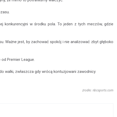
ny, że mimo to potrafiliśmy walczyć.
czasu.
ej konkurencyjni w środku pola. To jeden z tych meczów, gdzie
asu. Ważne jest, by zachować spokój i nie analizować zbyt głęboko
 od Premier League.
i do walki, zwłaszcza gdy wrócą kontuzjowani zawodnicy.
źrodło: nbcsports.com