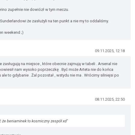
rino zupełnie nie dowiózł w tym meczu.
Sunderlandowi że zasłużyli na ten punkt a nie my to oddaliśmy.
ten weekend ;)
09.11.2025, 12:18
 zasługują na miejsce , które obecnie zajmują w tabeli . Arsenal nie
ik powiesił nam wysoko poprzeczkę . Być może Arteta nie do końca
 to gdybanie . Żal pozostał , wstydu nie ma . Wrócimy silniejsi po
08.11.2025, 22:50
eć że beniaminek to kosmiczny zespół xd"