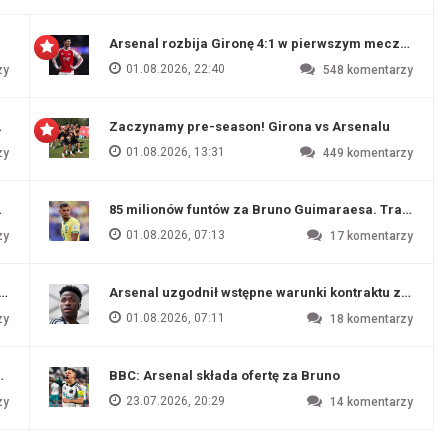
Arsenal rozbija Gironę 4:1 w pierwszym meczu prz
01.08.2026, 22:40
zy
548
komentarzy
 Evertonu
Zaczynamy pre-season! Girona vs Arsenalu
01.08.2026, 13:31
zy
449
komentarzy
ź Artety
85 milionów funtów za Bruno Guimaraesa. Transfer na
01.08.2026, 07:13
zy
17
komentarzy
funtów
Arsenal uzgodnił wstępne warunki kontraktu z Vinic
01.08.2026, 07:11
zy
18
komentarzy
endim
BBC: Arsenal składa ofertę za Bruno
23.07.2026, 20:29
zy
14
komentarzy