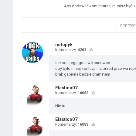
Aby dodawać komentarze, musisz być 
←
poprzed
notopyk
komentarzy:
4261
szkoda tego gola w koncowce..
oby bylo mniej kontuzji niz przed przerwa repk
brak gabriela bedzie dramatem
Elastico07
komentarzy:
16083
Nie tu
Elastico07
komentarzy:
16083