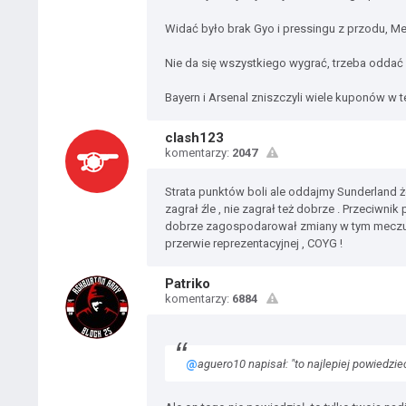
Widać było brak Gyo i pressingu z przodu, Me
Nie da się wszystkiego wygrać, trzeba oddać 
Bayern i Arsenal zniszczyli wiele kuponów w 
clash123
komentarzy:
2047
Strata punktów boli ale oddajmy Sunderland że
zagrał źle , nie zagrał też dobrze . Przeciwn
dobrze zagospodarował zmiany w tym meczu ale
przerwie reprezentacyjnej , COYG !
Patriko
komentarzy:
6884
@
aguero10 napisał: "to najlepiej powiedzi