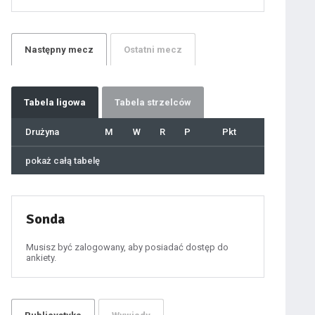
21
22
23
24
25
26
27
Następny
mecz
Ostatni
mecz
28
29
30
31
32
33
34
35
36
Tabela
ligowa
Tabela strzelców
37
38
39
40
Drużyna
M
W
R
P
Pkt
41
42
43
44
45
pokaż całą tabelę
46
47
48
49
50
51
52
53
54
Sonda
55
56
57
58
59
Musisz być zalogowany, aby posiadać dostęp do
60
ankiety.
61
100
101
102
103
104
105
106
107
108