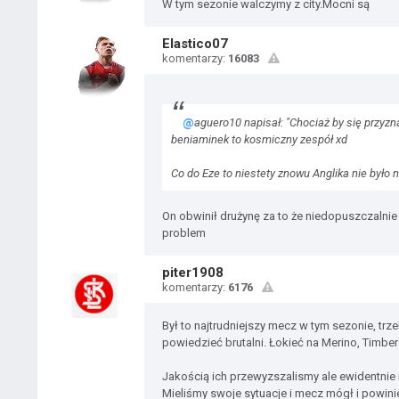
W tym sezonie walczymy z city.Mocni są
Elastico07
komentarzy:
16083
@
aguero10 napisał: "Chociaż by się przyzna
beniaminek to kosmiczny zespół xd
Co do Eze to niestety znowu Anglika nie było 
On obwinił drużynę za to że niedopuszczalnie 
problem
piter1908
komentarzy:
6176
Był to najtrudniejszy mecz w tym sezonie, trz
powiedzieć brutalni. Łokieć na Merino, Timberz
Jakością ich przewyzszalismy ale ewidentnie
Mieliśmy swoje sytuacje i mecz mógł i powini