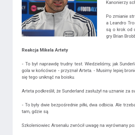
Kanonierzy sc
Po zmianie st
a Leandro Tro
są o krok od 
gry Brian Brob
Reakcja Mikela Artety
- To był naprawdę trudny test. Wiedzieliśmy, jak Sunderl
gola w końcówce - przyznał Arteta. - Musimy lepiej bronić
się tego uniknąć na boisku.
Arteta podkreślił, że Sunderland zasłużył na uznanie za s
- To były dwie bezpośrednie piłki, dwa odbicia. Ale trz
tam, gdzie są.
Szkoleniowiec Arsenalu zwrócił uwagę na wyrównany po