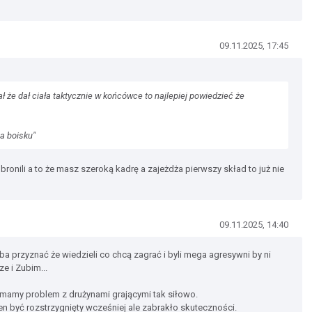
09.11.2025, 17:45
ł że dał ciała taktycznie w końcówce to najlepiej powiedzieć że
na boisku"
bronili a to że masz szeroką kadrę a zajeżdża pierwszy skład to już nie
09.11.2025, 14:40
eba przyznać że wiedzieli co chcą zagrać i byli mega agresywni by ni
e i Zubim...
 mamy problem z drużynami grającymi tak siłowo.
en być rozstrzygnięty wcześniej ale zabrakło skuteczności.