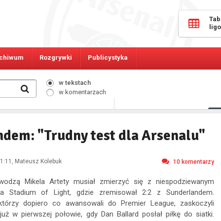
Tab
lig
chiwum
Rozgrywki
Publicystyka
w tekstach
w komentarzach
1280
Osób online:
ndem: "Trudny test dla Arsenalu"
1:11
, Mateusz Kolebuk
10
komentarzy
wodzą Mikela Artety musiał zmierzyć się z niespodziewanym
 Stadium of Light, gdzie zremisował 2:2 z Sunderlandem.
którzy dopiero co awansowali do Premier League, zaskoczyli
 już w pierwszej połowie, gdy Dan Ballard posłał piłkę do siatki.