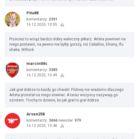
Pitu88
komentarzy:
2391
16.12.2020, 10:55
Przecież to wciąż bardzo dobry waleczny piłkarz. Arteta powinien na
niego postawić, na pewno nie byłby gorszy, niż Ceballos, Elneny, tfu
xhaka, Willock
marcin04c
komentarzy:
3385
16.12.2020, 10:49
Jak grał dobrze to każdy go chwalił. Później nie wiadomo dlaczego
Arteta przestał na niego stawiać. A teraz wszyscy nazywają go
szrotem. Trochę to dziwne, bo jak grał to grał dobrze.
Arsen258
komentarzy:
3466
newsów:
979
16.12.2020, 10:48