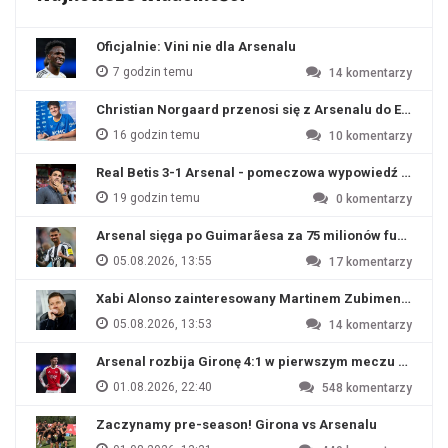
Oficjalnie: Vini nie dla Arsenalu
7 godzin temu
14
komentarzy
Christian Norgaard przenosi się z Arsenalu do Everton
16 godzin temu
10
komentarzy
Real Betis 3-1 Arsenal - pomeczowa wypowiedź Artety
19 godzin temu
0
komentarzy
Arsenal sięga po Guimarãesa za 75 milionów funtów
05.08.2026, 13:55
17
komentarzy
Xabi Alonso zainteresowany Martinem Zubimendim
05.08.2026, 13:53
14
komentarzy
Arsenal rozbija Gironę 4:1 w pierwszym meczu przyg
01.08.2026, 22:40
548
komentarzy
Zaczynamy pre-season! Girona vs Arsenalu