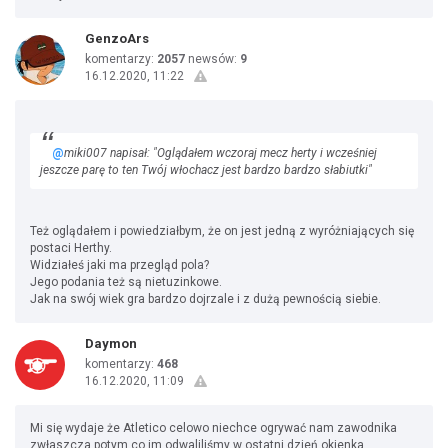
GenzoArs
komentarzy:
2057
newsów:
9
16.12.2020, 11:22
@
miki007 napisał: "Oglądałem wczoraj mecz herty i wcześniej
jeszcze parę to ten Twój włochacz jest bardzo bardzo słabiutki"
Też oglądałem i powiedziałbym, że on jest jedną z wyróżniających się
postaci Herthy.
Widziałeś jaki ma przegląd pola?
Jego podania też są nietuzinkowe.
Jak na swój wiek gra bardzo dojrzale i z dużą pewnością siebie.
Daymon
komentarzy:
468
16.12.2020, 11:09
Mi się wydaje że Atletico celowo niechce ogrywać nam zawodnika
zwłaszcza potym co im odwaliliśmy w ostatni dzień okienka