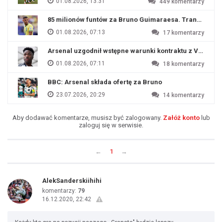
01.08.2026, 13:31
449
komentarzy
85 milionów funtów za Bruno Guimaraesa. Transfer na o
01.08.2026, 07:13
17
komentarzy
Arsenal uzgodnił wstępne warunki kontraktu z Viniciu
01.08.2026, 07:11
18
komentarzy
BBC: Arsenal składa ofertę za Bruno
23.07.2026, 20:29
14
komentarzy
Aby dodawać komentarze, musisz być zalogowany.
Załóż konto
lub
zaloguj się w serwisie.
←
1
→
AlekSanderskiihihi
komentarzy:
79
16.12.2020, 22:42