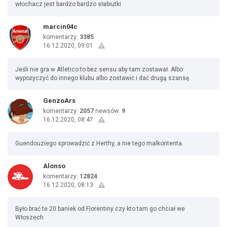
włochacz jest bardzo bardzo słabiutki
marcin04c
komentarzy:
3385
16.12.2020, 09:01
Jeśli nie gra w Atletico to bez sensu aby tam zostawał. Albo
wypożyczyć do innego klubu albo zostawić i dać drugą szansę.
GenzoArs
komentarzy:
2057
newsów:
9
16.12.2020, 08:47
Guendouziego sprowadzić z Herthy, a nie tego malkontenta.
Alonso
komentarzy:
12824
16.12.2020, 08:13
Było brać te 20 baniek od Fiorentiny czy kto tam go chciał we
Włoszech