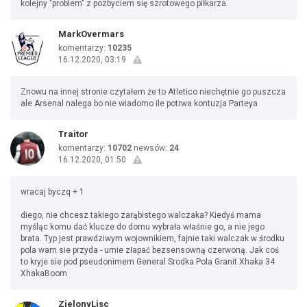
kolejny "problem" z pozbyciem się szrotowego piłkarza.
MarkOvermars
komentarzy:
10235
16.12.2020, 03:19
Znowu na innej stronie czytałem że to Atletico niechętnie go puszcza
ale Arsenal nalega bo nie wiadomo ile potrwa kontuzja Parteya
Traitor
komentarzy:
10702
newsów:
24
16.12.2020, 01:50
wracaj byczq + 1
diego, nie chcesz takiego zarąbistego walczaka? Kiedyś mama
myśląc komu dać klucze do domu wybrała właśnie go, a nie jego
brata. Typ jest prawdziwym wojownikiem, fajnie taki walczak w środku
pola wam sie przyda - umie złapać bezsensowną czerwoną. Jak coś
to kryje sie pod pseudonimem General Srodka Pola Granit Xhaka 34
XhakaBoom
ZielonyLisc