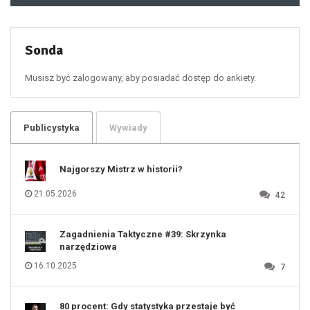
48
49
50
51
52
53
54
55
Sonda
56
57
58
59
60
Musisz być zalogowany, aby posiadać dostęp do ankiety.
61
100
101
102
103
104
105
106
Publicystyka
Wywiady
107
108
109
110
111
112
Najgorszy Mistrz w historii?
113
114
115
116
21.05.2026
42
117
118
119
120
121
122
123
Zagadnienia Taktyczne #39: Skrzynka
124
125
narzędziowa
126
127
128
16.10.2025
7
129
130
131
80 procent: Gdy statystyka przestaje być