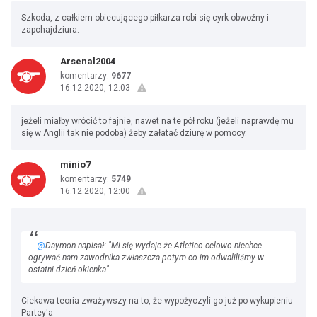
Szkoda, z całkiem obiecującego piłkarza robi się cyrk obwoźny i
zapchajdziura.
Arsenal2004
komentarzy:
9677
16.12.2020, 12:03
jeżeli miałby wrócić to fajnie, nawet na te pół roku (jeżeli naprawdę mu
się w Anglii tak nie podoba) żeby załatać dziurę w pomocy.
minio7
komentarzy:
5749
16.12.2020, 12:00
@
Daymon napisał: "Mi się wydaje że Atletico celowo niechce
ogrywać nam zawodnika zwłaszcza potym co im odwaliliśmy w
ostatni dzień okienka"
Ciekawa teoria zważywszy na to, że wypożyczyli go już po wykupieniu
Partey'a