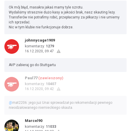
Ok mój błąd, masakra jakaś mamy tyle szrotu.
Wydaliśmy strasznie dużo kasy a jakości brak, nasz skauting leży.
Transferów nie potrafimy robić, przepłacamy za piłkarzy i nie umiemy
ich sprzedać.
Nic w tym klubie nie funkcjonuje dobrze.
johnnycage1909
komentarzy:
1279
16.12.2020, 09:47
AVP zabieraj go do Stuttgartu
Paul77
(zawieszony)
komentarzy:
10407
16.12.2020, 09:42
@
mat2206: jego już Unai sprowadzał po rekomendacji pewnego
nieodżałowanego niemieckiego skauta.
Marcel90
komentarzy:
11033