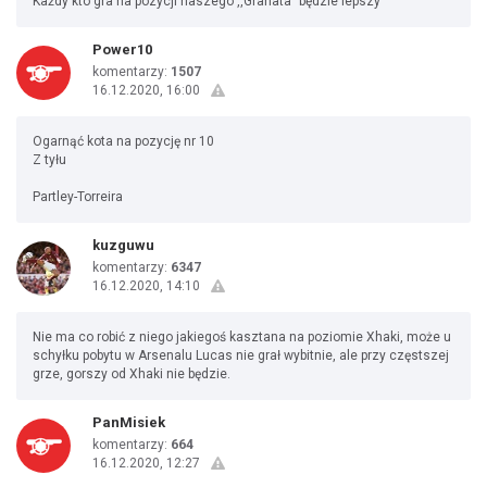
Każdy kto gra na pozycji naszego ,,Granata" będzie lepszy
Power10
komentarzy:
1507
16.12.2020, 16:00
Ogarnąć kota na pozycję nr 10
Z tyłu
Partley-Torreira
kuzguwu
komentarzy:
6347
16.12.2020, 14:10
Nie ma co robić z niego jakiegoś kasztana na poziomie Xhaki, może u
schyłku pobytu w Arsenalu Lucas nie grał wybitnie, ale przy częstszej
grze, gorszy od Xhaki nie będzie.
PanMisiek
komentarzy:
664
16.12.2020, 12:27