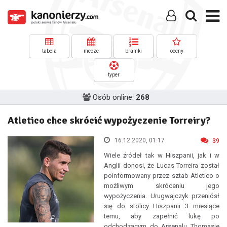
tabela
mecze
bramki
oceny
typer
Osób online:
268
Atletico chce skrócić wypożyczenie Torreiry?
16.12.2020, 01:17
39
Wiele źródeł tak w Hiszpanii, jak i w
Anglii donosi, że Lucas Torreira został
poinformowany przez sztab Atletico o
możliwym skróceniu jego
wypożyczenia. Urugwajczyk przeniósł
się do stolicy Hiszpanii 3 miesiące
temu, aby zapełnić lukę po
odchodzącym do Arsenalu Thomasie