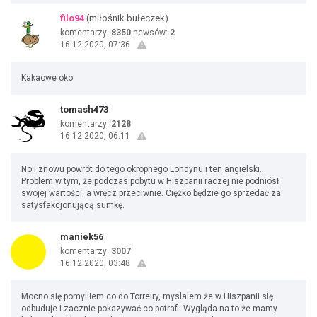
filo94
(miłośnik bułeczek)
komentarzy:
8350
newsów:
2
16.12.2020, 07:36
Kakaowe oko
tomash473
komentarzy:
2128
16.12.2020, 06:11
No i znowu powrót do tego okropnego Londynu i ten angielski...
Problem w tym, że podczas pobytu w Hiszpanii raczej nie podniósł
swojej wartości, a wręcz przeciwnie. Ciężko będzie go sprzedać za
satysfakcjonującą sumkę.
maniek56
komentarzy:
3007
16.12.2020, 03:48
Mocno się pomyliłem co do Torreiry, myslalem że w Hiszpanii się
odbuduje i zacznie pokazywać co potrafi. Wygląda na to że mamy