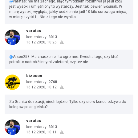
@
varatas: nie ma żadnego. Idąc tym tokiem rozumiwa ja jeśli ktoś
jest wysoki i umięśniony to wystarczy. Jest taki pewien Bośniak. W
miarę wysoki, wygląda, jakby codziennie jadł 10 kilo surowego mięsa,
w miarę szybki i... Nic z tego nie wynika
varatas
komentarzy:
3013
16.12.2020, 10:25
@
Arsen258: Ma znaczenie i to ogromne. Kwestia tego, czy ktoś
potrafi to nadrobić innymi zaletami, czy też nie.
bizooon
komentarzy:
9768
16.12.2020, 10:12
Za Granita do rotacji, niech będzie. Tylko czy sie w koncu odzywa do
kolegow po angielsku?
varatas
komentarzy:
3013
16.12.2020, 10:11