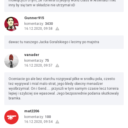
mówiących o tym, że Torreira to jedyny world class w Arsenalu i nikt
inny by się tam w składzie nie utrzymał xD
Gunner915
komentarzy:
3430
16.12.2020, 09:58
dawac tu naszego Jacka Goralskiego i lecimy po majstra
vanader
komentarzy:
75
16.12.2020, 09:57
Oceniacie go ale bez starchu rozgrywal pilke w srodku pola, czesto
tez wygrywal i mial malo strat, jego bledy obecny menadzer
wyolbrzymial. On i Gend..... przyszli w tym samym czasie lecz torreira
lepiej i szybciej sie wpasowal. Jego bezposrednie podania skutkowaly
bramka.
mat2206
komentarzy:
100
16.12.2020, 09:54