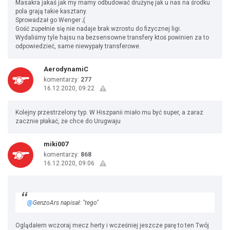
Masakra jakaś jak my mamy odbudować drużynę jak u nas na środku
pola grają takie kasztany.
Sprowadzał go Wenger ;(
Gość zupełnie się nie nadaje brak wzrostu do fizycznej ligi.
Wydaliśmy tyle hajsu na bezsensowne transfery ktoś powinien za to
odpowiedzieć, same niewypały transferowe.
AerodynamiC
komentarzy:
277
16.12.2020, 09:22
Kolejny przestrzelony typ. W Hiszpanii miało mu być super, a zaraz
zacznie płakać, że chce do Urugwaju
miki007
komentarzy:
868
16.12.2020, 09:06
@
GenzoArs napisał: "tego"
Oglądałem wczoraj mecz herty i wcześniej jeszcze parę to ten Twój