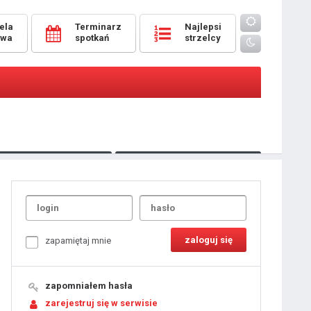
ela
Terminarz
Najlepsi
owa
spotkań
strzelcy
Oceny
pomeczowe
Typer
kanonierzy.com
UdanaRandka.com
1
2
3
4
5
6
7
8
zapamiętaj mnie
9
10
11
12
13
14
15
zapomniałem hasła
16
17
18
zarejestruj się w serwisie
19
20