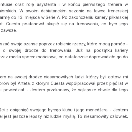
entusie oraz rolę asystenta i w końcu pierwszego trenera w
iorskich. W swoim debiutanckim sezonie na ławce trenerskiej
rmę do 13. miejsca w Serie A. Po zakończeniu kariery piłkarskiej
t, Cuesta postanowił skupić się na trenowaniu, co było jego
 zawsze.
kszać swoje szanse poprzez robienie rzeczy, które mogą pomóc -
 o swojej drodze do trenowania. Już na początku kariery
 przez media społecznościowe, co ostatecznie doprowadziło go do
em na swojej drodze niesamowitych ludzi, którzy byli gotowi mi
orów był Arteta, z którym Cuesta współpracował przez pięć lat w
 powiedział: - Jestem przekonany, że najlepsze chwile dla tego
ści z osiągnięć swojego byłego klubu i jego menedżera. - Jestem
l jest jeszcze lepszy niż ludzie myślą. To niesamowity człowiek,