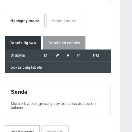
21
22
23
24
25
26
27
Następny
mecz
Ostatni
mecz
28
29
30
31
32
33
34
35
36
Tabela
ligowa
Tabela strzelców
37
38
39
40
Drużyna
M
W
R
P
Pkt
41
42
43
44
45
pokaż całą tabelę
46
47
48
49
50
51
52
53
54
Sonda
55
56
57
58
59
Musisz być zalogowany, aby posiadać dostęp do
60
ankiety.
61
100
101
102
103
104
105
106
107
108