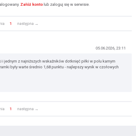
zalogowany.
Załóż konto
lub zaloguj się w serwisie.
nia
1
następna
→
05.06.2026, 23:11
i i jednym z najniższych wskaźników dotknięć piłki w polu karnym
te bramki były warte średnio 1,68 punktu - najlepszy wynik w czołowych
nia
1
następna
→