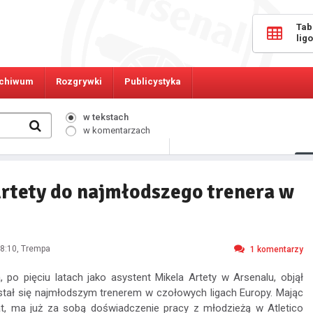
Tab
lig
chiwum
Rozgrywki
Publicystyka
w tekstach
w komentarzach
484
Osób online:
Artety do najmłodszego trenera w
8:10
, Trempa
1
komentarzy
, po pięciu latach jako asystent Mikela Artety w Arsenalu, objął
 stał się najmłodszym trenerem w czołowych ligach Europy. Mając
at, ma już za sobą doświadczenie pracy z młodzieżą w Atletico