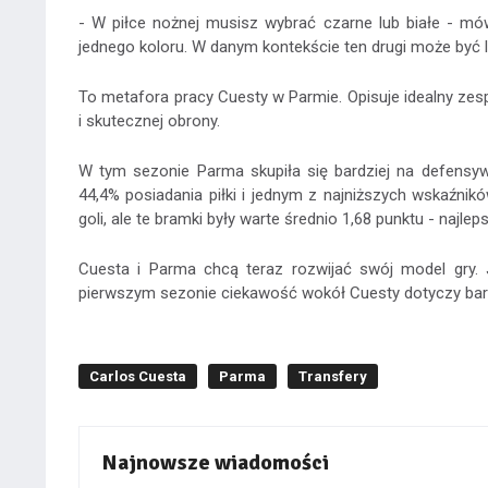
- W piłce nożnej musisz wybrać czarne lub białe - mó
jednego koloru. W danym kontekście ten drugi może być
To metafora pracy Cuesty w Parmie. Opisuje idealny zesp
i skutecznej obrony.
W tym sezonie Parma skupiła się bardziej na defensyw
44,4% posiadania piłki i jednym z najniższych wskaźników
goli, ale te bramki były warte średnio 1,68 punktu - najl
Cuesta i Parma chcą teraz rozwijać swój model gry.
pierwszym sezonie ciekawość wokół Cuesty dotyczy bardz
Carlos Cuesta
Parma
Transfery
Najnowsze wiadomości