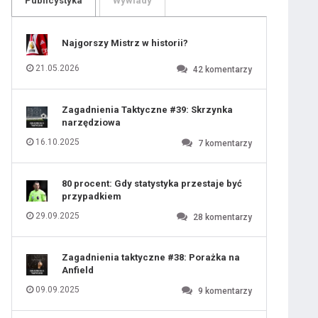
Publicystyka
Wywiady
109
110
111
112
113
114
Najgorszy Mistrz w historii?
115
116
117
118
21.05.2026
42
komentarzy
119
120
121
122
123
124
Zagadnienia Taktyczne #39: Skrzynka
125
126
narzędziowa
127
128
129
130
16.10.2025
7
komentarzy
131
80 procent: Gdy statystyka przestaje być
przypadkiem
29.09.2025
28
komentarzy
Zagadnienia taktyczne #38: Porażka na
Anfield
09.09.2025
9
komentarzy