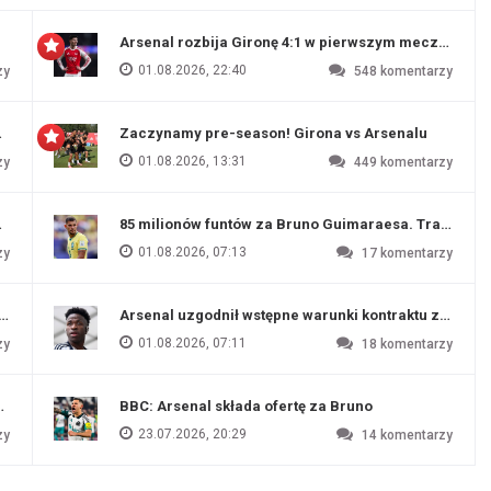
Arsenal rozbija Gironę 4:1 w pierwszym meczu prz
01.08.2026, 22:40
zy
548
komentarzy
 Evertonu
Zaczynamy pre-season! Girona vs Arsenalu
01.08.2026, 13:31
zy
449
komentarzy
ź Artety
85 milionów funtów za Bruno Guimaraesa. Transfer na
01.08.2026, 07:13
zy
17
komentarzy
funtów
Arsenal uzgodnił wstępne warunki kontraktu z Vinic
01.08.2026, 07:11
zy
18
komentarzy
endim
BBC: Arsenal składa ofertę za Bruno
23.07.2026, 20:29
zy
14
komentarzy