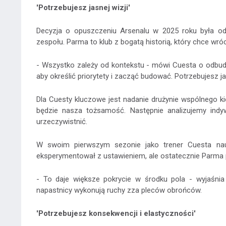
'Potrzebujesz jasnej wizji'
Decyzja o opuszczeniu Arsenalu w 2025 roku była o
zespołu. Parma to klub z bogatą historią, który chce wró
- Wszystko zależy od kontekstu - mówi Cuesta o odbudow
aby określić priorytety i zacząć budować. Potrzebujesz ja
Dla Cuesty kluczowe jest nadanie drużynie wspólnego k
będzie nasza tożsamość. Następnie analizujemy indy
urzeczywistnić.
W swoim pierwszym sezonie jako trener Cuesta nau
eksperymentował z ustawieniem, ale ostatecznie Parma 
- To daje większe pokrycie w środku pola - wyjaśni
napastnicy wykonują ruchy zza pleców obrońców.
'Potrzebujesz konsekwencji i elastyczności'