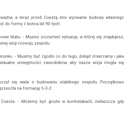
dważna, a teraz przed Cuestą stoi wyzwanie budowy własnego
cić do formy z końca lat 90-tych.
ie klubu. - Musisz zrozumieć sytuację, w której się znajdujesz,
snej wizji rozwoju zespołu.
ierunku. - Musimy być zgodni co do tego, dokąd zmierzamy i jaka
widualne umiejętności zawodników, aby nasza wizja mogła się
czył się wiele o budowaniu stabilnego zespołu. Początkowo
przeszła na formację 5-3-2.
a Cuesta. - Możemy być groźni w kontratakach, zwłaszcza gdy