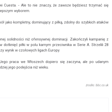
wi Cuesta. - Ale to nie znaczy, że zawsze będziesz trzymać się
 lepszym wyborem.
ół jako kompletny, dominujący z piłką, zdolny do szybkich ataków
nej solidności niż ofensywnej dominacji. Zakończyli kampanię z
 dotknięć piłki w polu karnym przeciwnika w Serie A. Strzelili 28
epszy wynik w czołowych ligach Europy.
 Jego praca we Włoszech dopiero się zaczyna, ale po udanym
iej jego podejścia niż wieku.
źrodło: bbc.co.uk