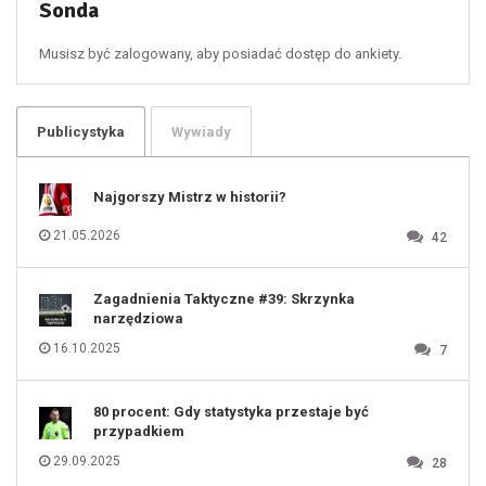
55
Sonda
56
57
58
59
60
Musisz być zalogowany, aby posiadać dostęp do ankiety.
61
100
101
102
103
104
105
106
Publicystyka
Wywiady
107
108
109
110
111
112
Najgorszy Mistrz w historii?
113
114
115
116
21.05.2026
42
117
118
119
120
121
122
123
Zagadnienia Taktyczne #39: Skrzynka
124
125
narzędziowa
126
127
128
16.10.2025
7
129
130
131
80 procent: Gdy statystyka przestaje być
przypadkiem
29.09.2025
28