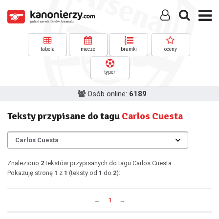
tabela
mecze
bramki
oceny
typer
Osób online:
6189
Teksty przypisane do tagu
Carlos Cuesta
Znaleziono
2
tekstów przypisanych do tagu Carlos Cuesta.
Pokazuję stronę
1
z
1
(teksty od
1
do
2
):
←
1
→