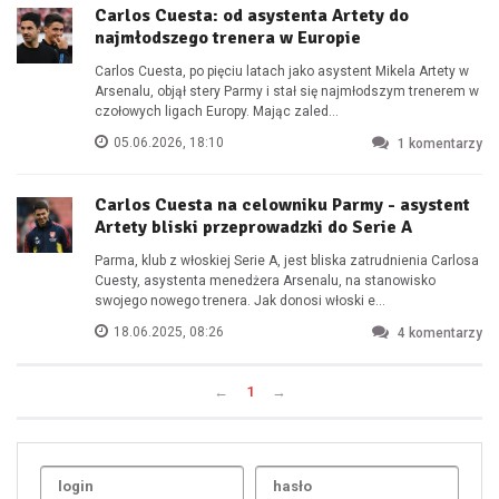
Carlos Cuesta: od asystenta Artety do
najmłodszego trenera w Europie
Carlos Cuesta, po pięciu latach jako asystent Mikela Artety w
Arsenalu, objął stery Parmy i stał się najmłodszym trenerem w
czołowych ligach Europy. Mając zaled...
05.06.2026, 18:10
1
komentarzy
Carlos Cuesta na celowniku Parmy - asystent
Artety bliski przeprowadzki do Serie A
Parma, klub z włoskiej Serie A, jest bliska zatrudnienia Carlosa
Cuesty, asystenta menedżera Arsenalu, na stanowisko
swojego nowego trenera. Jak donosi włoski e...
18.06.2025, 08:26
4
komentarzy
←
1
→
Uda
1
2
3
4
5