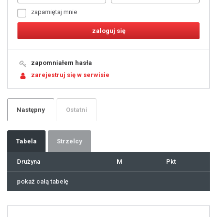
6
7
zapamiętaj mnie
8
9
10
11
12
13
14
15
16
17
18
19
zapomniałem hasła
20
21
zarejestruj się w serwisie
22
23
24
25
26
27
28
29
Następny
Ostatni
30
31
32
33
34
35
36
37
Tabela
Strzelcy
38
39
40
41
Drużyna
M
Pkt
42
43
44
45
46
pokaż całą tabelę
47
48
49
50
51
52
53
54