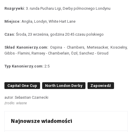
Rozgrywki:
3. runda Pucharu Ligi, Derby północnego Londynu
Miejsce:
Anglia, Londyn, White Hart Lane
Czas:
Środa, 23 września, godzina 20:45 czasu polskiego
Skład Kanonierzy.com:
Ospina - Chambers, Mertesacker, Koscielny,
Gibbs - Flamini, Ramsey - Chamberlain, Özil, Sanchez - Giroud
Typ Kanonierzy.com:
2:5
Capital One Cup
North London Derby
Zapowiedź
autor: Sebastian Czarnecki
źrodło: własne
Najnowsze wiadomości