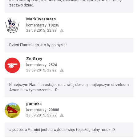
Kluczowe było wejście Alexisa, kolosalna różnica. Od razu coś się
zaczęło dziać.
MarkOvermars
komentarzy:
10235
23.09.2015, 22:38
Dzień Flaminiego, kto by pomyślał
ZelGrey
komentarzy:
2524
23.09.2015, 22:22
Niniejszym Flamini zostaje - na chwilę obecną - najlepszym strzelcem
Arsenalu w tym sezonie... :D
pumeks
komentarzy:
20808
23.09.2015, 22:22
a podobno Flamini jest na wylocie więc to pożegnalny mecz :D