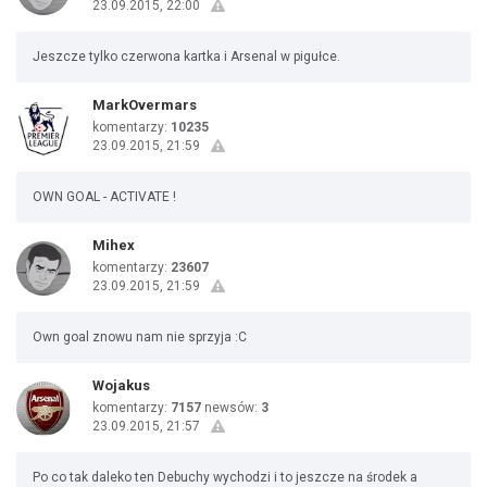
23.09.2015, 22:00
Jeszcze tylko czerwona kartka i Arsenal w pigułce.
MarkOvermars
komentarzy:
10235
23.09.2015, 21:59
OWN GOAL - ACTIVATE !
Mihex
komentarzy:
23607
23.09.2015, 21:59
Own goal znowu nam nie sprzyja :C
Wojakus
komentarzy:
7157
newsów:
3
23.09.2015, 21:57
Po co tak daleko ten Debuchy wychodzi i to jeszcze na środek a