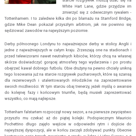
starcie rozgrywek muszą udać się na
White Hart Lane, gdzie przyjdzie im
zmierzyć się z odwiecznym rywalem -
Tottenhamem. I to zaledwie kilka dni po blamażu na Stamford Bridge,
gdzie Mike Dean pokazał przyszłym arbitrom, jak nie powinno się
sędziować zawodów na najwyższym poziomie.
Derby północnego Londynu to najważniejsze derby w stolicy Anglii i
jedne z najważniejszych w całym kraju. Zrzeszają one na stadionach i
przed telewizorami nawet neutralnych kibiców, którzy chcą na własnej
skórze doświadczyć gorącej atmosfery tego wydarzenia i po prostu
obejrzeć kawał dobrego futbolu. Obie drużyny na pewno chciały unikną
tego losowania już na starcie rozgrywek pucharowych, które są szansą
dla rezerwowych i utalentowanych młodzików na zaprezentowanie
swoich możliwości. W tym starciu obaj trenerzy, jeżeli myślą o awansie
do kolejnej fazy i końcowym triumfie, będą musieli zaprezentować
wszystko, co mają najlepsze.
Tottenham falstartem rozpoczął nowy sezon, a na pierwsze zwycięstwo
przyszło mu czekać aż do piątej kolejki. Podopiecznym Mauricio
Pochettino długo zajęło wejście w odpowiedni rytm i dojście do
najwyższej dyspozycji, ale w końcu zaczęli zdobywać punkty. Obecnie