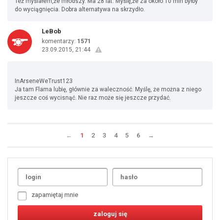
Też myślałem,że młodszy. Ma 28 lat. Myślę,że za około 10 mln byłby
do wyciągnięcia. Dobra alternatywa na skrzydło.
LeBob
komentarzy:
1571
23.09.2015, 21:44
InArseneWeTrust123
Ja tam Flama lubię, głównie za waleczność. Myślę, że można z niego
jeszcze coś wycisnąć. Nie raz może się jeszcze przydać.
←
1
2
3
4
5
6
→
Uda
1
2
3
4
5
6
7
zapamiętaj mnie
8
9
10
11
12
13