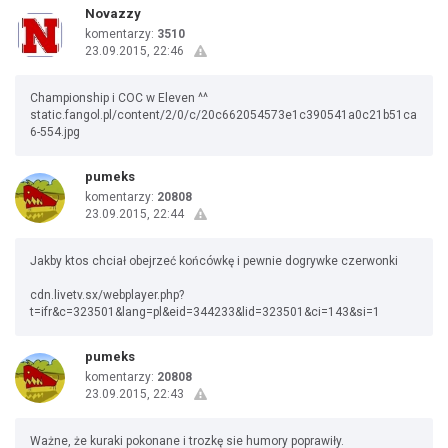
Novazzy
komentarzy:
3510
23.09.2015, 22:46
Championship i COC w Eleven ^^
static.fangol.pl/content/2/0/c/20c662054573e1c390541a0c21b51ca
6-554.jpg
pumeks
komentarzy:
20808
23.09.2015, 22:44
Jakby ktos chciał obejrzeć końcówkę i pewnie dogrywke czerwonki
cdn.livetv.sx/webplayer.php?
t=ifr&c=323501&lang=pl&eid=344233&lid=323501&ci=143&si=1
pumeks
komentarzy:
20808
23.09.2015, 22:43
Ważne, że kuraki pokonane i trozkę sie humory poprawiły.