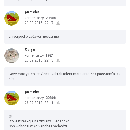
pumeks
komentarzy:
20808
23.09.2015, 22:17
a liverpool przeżywa męczarnie....
Calyn
komentarzy:
1921
23.09.2015, 22:13
Boże święty Debuchy'emu zabrali talent marsjanie ze SpaceJam'a jak
nic!
pumeks
komentarzy:
20808
23.09.2015, 22:11
O!
I to jest reakcja na zmiany. Elegancko.
Son wchodzi więc Sanchez wchodzi.