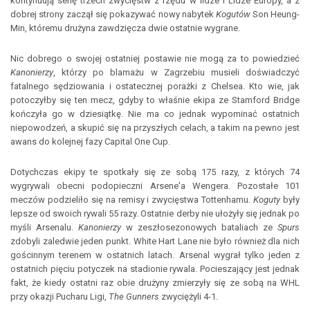
kontynuują serię trzech zwycięstw z rzędu w lidze i Lidze Europy, a z
dobrej strony zaczął się pokazywać nowy nabytek
Kogutów
Son Heung-
Min, któremu drużyna zawdzięcza dwie ostatnie wygrane.
Nic dobrego o swojej ostatniej postawie nie mogą za to powiedzieć
Kanonierzy
, którzy po blamażu w Zagrzebiu musieli doświadczyć
fatalnego sędziowania i ostatecznej porażki z Chelsea. Kto wie, jak
potoczyłby się ten mecz, gdyby to właśnie ekipa ze Stamford Bridge
kończyła go w dziesiątkę. Nie ma co jednak wypominać ostatnich
niepowodzeń, a skupić się na przyszłych celach, a takim na pewno jest
awans do kolejnej fazy Capital One Cup.
Dotychczas ekipy te spotkały się ze sobą 175 razy, z których 74
wygrywali obecni podopieczni Arsene'a Wengera. Pozostałe 101
meczów podzieliło się na remisy i zwycięstwa Tottenhamu.
Koguty
były
lepsze od swoich rywali 55 razy. Ostatnie derby nie ułożyły się jednak po
myśli Arsenalu.
Kanonierzy
w zeszłosezonowych bataliach ze
Spurs
zdobyli zaledwie jeden punkt. White Hart Lane nie było również dla nich
gościnnym terenem w ostatnich latach. Arsenal wygrał tylko jeden z
ostatnich pięciu potyczek na stadionie rywala. Pocieszający jest jednak
fakt, że kiedy ostatni raz obie drużyny zmierzyły się ze sobą na WHL
przy okazji Pucharu Ligi,
The Gunners
zwyciężyli 4-1.