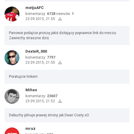
metjuAFC
komentarzy:
6728
newsów:
1
23.09.2015, 21:55
Panowie podajcie proszę jakiś dziłający poprawnie link do meczu.
Zawiechy straszne dziś.
DexteR_000
komentarzy:
7797
23.09.2015, 21:55
Poratujcie linkem
Mihex
komentarzy:
23607
23.09.2015, 21:52
Debuchy pilnuje prawej strony jak Dean Costy xO
mruz