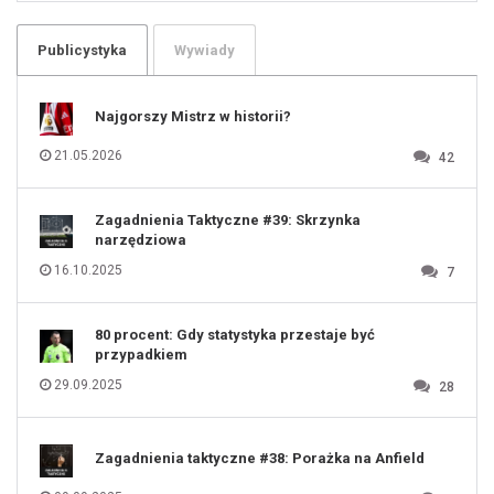
102
103
104
105
106
Publicystyka
Wywiady
107
108
109
110
111
112
Najgorszy Mistrz w historii?
113
114
115
116
21.05.2026
42
117
118
119
120
121
122
123
Zagadnienia Taktyczne #39: Skrzynka
124
125
narzędziowa
126
127
128
16.10.2025
7
129
130
131
80 procent: Gdy statystyka przestaje być
przypadkiem
29.09.2025
28
Zagadnienia taktyczne #38: Porażka na Anfield