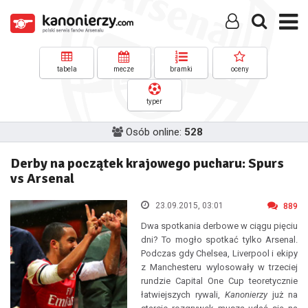
tabela
mecze
bramki
oceny
typer
Osób online:
528
Derby na początek krajowego pucharu: Spurs
vs Arsenal
23.09.2015, 03:01
889
Dwa spotkania derbowe w ciągu pięciu
dni? To mogło spotkać tylko Arsenal.
Podczas gdy Chelsea, Liverpool i ekipy
z Manchesteru wylosowały w trzeciej
rundzie Capital One Cup teoretycznie
łatwiejszych rywali,
Kanonierzy
już na