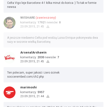
Celta Vigo leje Barcelone 4-1 kilka minut do końca :) To tak w formie
newsa
WilSHARE
(zawieszony)
komentarzy:
17921
newsów:
8
23.09.2015, 21:45
A jeszcze niedawno Celta pod wodzą Luisa Enrique pokonywała dwa
razy w sezonie wielką Barcelonę.
ArsenalArshawin
komentarzy:
2030
newsów:
7
23.09.2015, 21:45
Ten polecam, super jakość i zero ścinek
soccerembed.com/ch2.php
marimoshi
komentarzy:
5957
23.09.2015, 21:44