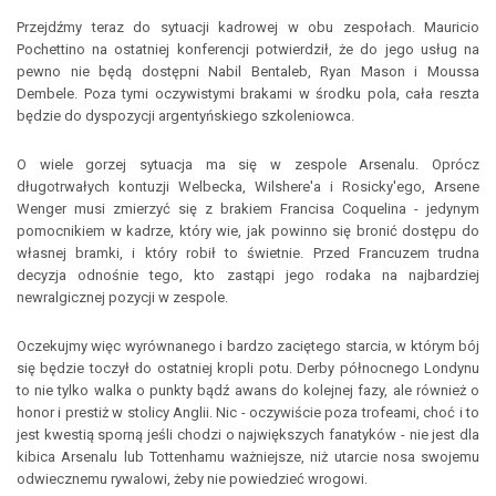
Przejdźmy teraz do sytuacji kadrowej w obu zespołach. Mauricio
Pochettino na ostatniej konferencji potwierdził, że do jego usług na
pewno nie będą dostępni Nabil Bentaleb, Ryan Mason i Moussa
Dembele. Poza tymi oczywistymi brakami w środku pola, cała reszta
będzie do dyspozycji argentyńskiego szkoleniowca.
O wiele gorzej sytuacja ma się w zespole Arsenalu. Oprócz
długotrwałych kontuzji Welbecka, Wilshere'a i Rosicky'ego, Arsene
Wenger musi zmierzyć się z brakiem Francisa Coquelina - jedynym
pomocnikiem w kadrze, który wie, jak powinno się bronić dostępu do
własnej bramki, i który robił to świetnie. Przed Francuzem trudna
decyzja odnośnie tego, kto zastąpi jego rodaka na najbardziej
newralgicznej pozycji w zespole.
Oczekujmy więc wyrównanego i bardzo zaciętego starcia, w którym bój
się będzie toczył do ostatniej kropli potu. Derby północnego Londynu
to nie tylko walka o punkty bądź awans do kolejnej fazy, ale również o
honor i prestiż w stolicy Anglii. Nic - oczywiście poza trofeami, choć i to
jest kwestią sporną jeśli chodzi o największych fanatyków - nie jest dla
kibica Arsenalu lub Tottenhamu ważniejsze, niż utarcie nosa swojemu
odwiecznemu rywalowi, żeby nie powiedzieć wrogowi.