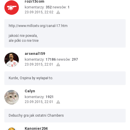
rozi13com
komentarzy:
352
newsów:
1
23.09.2015, 22:02
http://www.milloxtv.org/canal-17.htm
jakość nie powala,
ale póki co nie tnie
arsenal159
komentarzy:
17186
newsów:
297
23.09.2015, 22:01
Kurde, Ospina by wyłapał to.
Calyn
komentarzy:
1921
23.09.2015, 22:01
Debuchy gra jak ostatni Chambers
Kanonier204