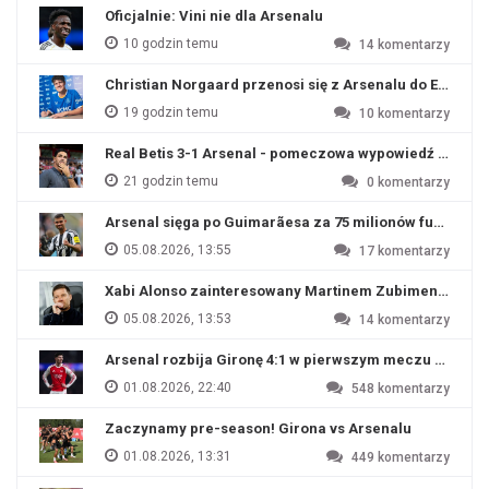
Oficjalnie: Vini nie dla Arsenalu
10 godzin temu
14
komentarzy
Christian Norgaard przenosi się z Arsenalu do Everton
19 godzin temu
10
komentarzy
Real Betis 3-1 Arsenal - pomeczowa wypowiedź Artety
21 godzin temu
0
komentarzy
Arsenal sięga po Guimarãesa za 75 milionów funtów
05.08.2026, 13:55
17
komentarzy
Xabi Alonso zainteresowany Martinem Zubimendim
05.08.2026, 13:53
14
komentarzy
Arsenal rozbija Gironę 4:1 w pierwszym meczu przyg
01.08.2026, 22:40
548
komentarzy
Zaczynamy pre-season! Girona vs Arsenalu
01.08.2026, 13:31
449
komentarzy