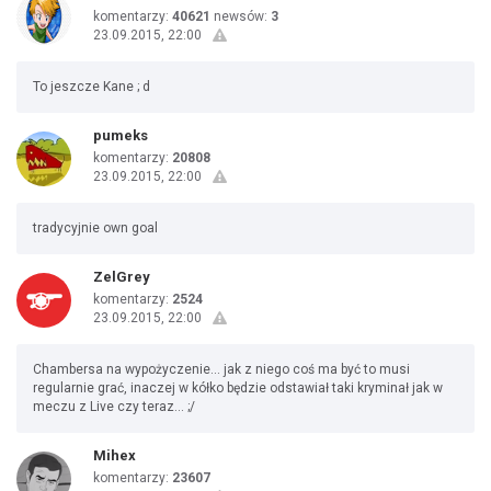
komentarzy:
40621
newsów:
3
23.09.2015, 22:00
To jeszcze Kane ; d
pumeks
komentarzy:
20808
23.09.2015, 22:00
tradycyjnie own goal
ZelGrey
komentarzy:
2524
23.09.2015, 22:00
Chambersa na wypożyczenie... jak z niego coś ma być to musi
regularnie grać, inaczej w kółko będzie odstawiał taki kryminał jak w
meczu z Live czy teraz... ;/
Mihex
komentarzy:
23607