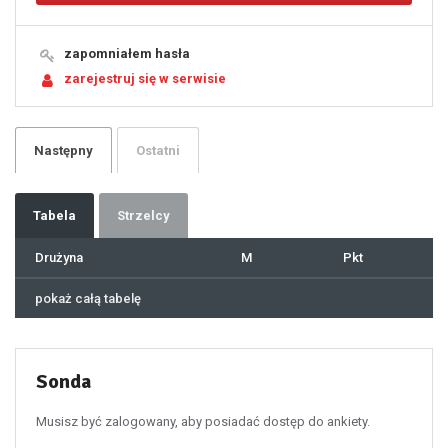
14
15
16
17
18
19
zapomniałem hasła
20
21
zarejestruj się w serwisie
22
23
24
25
26
27
28
29
Następny
Ostatni
30
31
32
33
34
35
36
37
Tabela
Strzelcy
38
39
40
41
Drużyna
M
Pkt
42
43
44
45
46
pokaż całą tabelę
47
48
49
50
51
52
53
54
55
Sonda
56
57
58
59
60
Musisz być zalogowany, aby posiadać dostęp do ankiety.
61
100
101