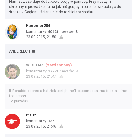
Flam zawsze daje dodatkową opcję w pomocy. Przy naszym
skromnym prowadzeniu na jakimś gorącym terenie, wrzucić go do
środka z Coqiem i ściana nie do rozbicia w środku.
Kanonier204
komentarzy:
40621
newsów:
3
23.09.2015, 21:50
ANDERLECHT!!!
WilSHARE
(zawieszony)
komentarzy:
17921
newsów:
8
23.09.2015, 21:47
If Ronaldo scores a hattrick tonight he'll become real madrids all time
top scorer
To prawda?
mruz
komentarzy:
136
23.09.2015, 21:46