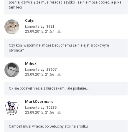
później dziwi się ze musi wracac szybko i ze nie może dobiec, a piłka
tam leci
Calyn
komentarzy:
1921
23.09.2015, 21:57
Czy ktoś wspominał może Debuchemu że nie ejst środkowym
obronca?
Mihex
komentarzy:
23607
23.09.2015, 21:56
Ox się pobawił nieźle z kurczakami, ale podanie...
MarkOvermars
komentarzy:
10235
23.09.2015, 21:56
Cambell musi wracać bo Debuchy stoi na srodku