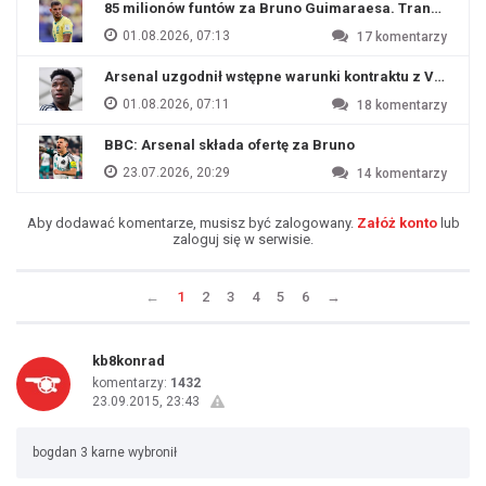
85 milionów funtów za Bruno Guimaraesa. Transfer na o
01.08.2026, 07:13
17
komentarzy
Arsenal uzgodnił wstępne warunki kontraktu z Viniciu
01.08.2026, 07:11
18
komentarzy
BBC: Arsenal składa ofertę za Bruno
23.07.2026, 20:29
14
komentarzy
Aby dodawać komentarze, musisz być zalogowany.
Załóż konto
lub
zaloguj się w serwisie.
←
1
2
3
4
5
6
→
kb8konrad
komentarzy:
1432
23.09.2015, 23:43
bogdan 3 karne wybronił