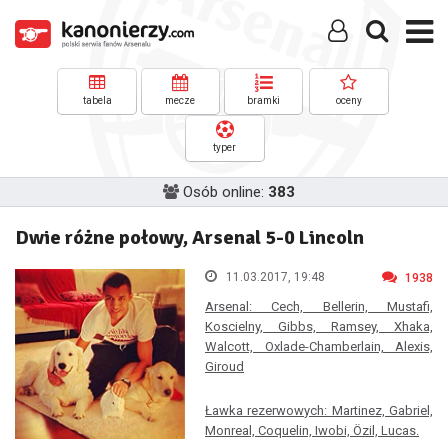
tabela
mecze
bramki
oceny
typer
Osób online:
383
Dwie różne połowy, Arsenal 5-0 Lincoln
11.03.2017, 19:48
1938
Arsenal: Cech, Bellerin, Mustafi,
Koscielny, Gibbs, Ramsey, Xhaka,
Walcott, Oxlade-Chamberlain, Alexis,
Giroud
Ławka rezerwowych: Martinez, Gabriel,
Monreal, Coquelin, Iwobi, Özil, Lucas.