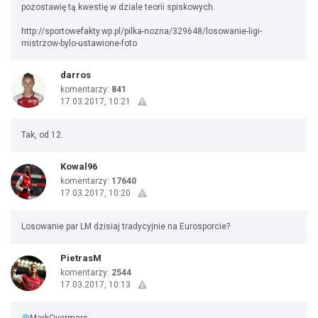
pozostawię tą kwestię w dziale teorii spiskowych.
http://sportowefakty.wp.pl/pilka-nozna/329648/losowanie-ligi-
mistrzow-bylo-ustawione-foto
darros
komentarzy:
841
17.03.2017, 10:21
Tak, od 12.
Kowal96
komentarzy:
17640
17.03.2017, 10:20
Losowanie par LM dzisiaj tradycyjnie na Eurosporcie?
PietrasM
komentarzy:
2544
17.03.2017, 10:13