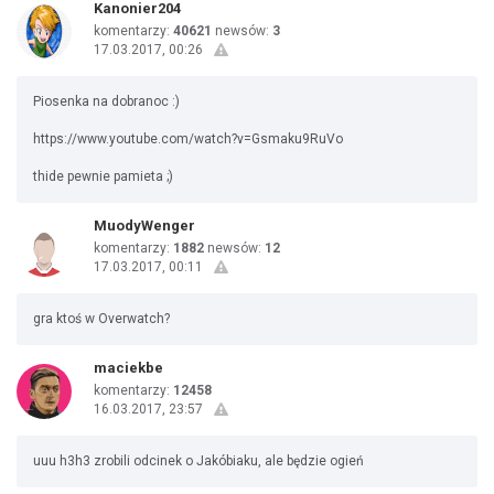
Kanonier204
komentarzy:
40621
newsów:
3
17.03.2017, 00:26
Piosenka na dobranoc :)
https://www.youtube.com/watch?v=Gsmaku9RuVo
thide pewnie pamieta ;)
MuodyWenger
komentarzy:
1882
newsów:
12
17.03.2017, 00:11
gra ktoś w Overwatch?
maciekbe
komentarzy:
12458
16.03.2017, 23:57
uuu h3h3 zrobili odcinek o Jakóbiaku, ale będzie ogień