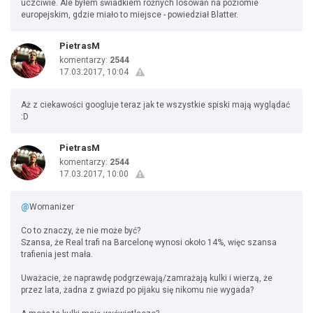
uczciwie. Ale byłem świadkiem różnych losowań na poziomie
europejskim, gdzie miało to miejsce - powiedział Blatter.
PietrasM
komentarzy:
2544
17.03.2017, 10:04
Aż z ciekawości googluje teraz jak te wszystkie spiski mają wyglądać
:D
PietrasM
komentarzy:
2544
17.03.2017, 10:00
@
Womanizer
Co to znaczy, że nie może być?
Szansa, że Real trafi na Barcelonę wynosi około 14%, więc szansa
trafienia jest mała.
Uważacie, że naprawdę podgrzewają/zamrażają kulki i wierzą, że
przez lata, żadna z gwiazd po pijaku się nikomu nie wygada?