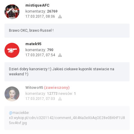
mistiqueAFC
komentarzy:
26769
17.03.2017, 08:06
Brawo OKC, brawo Russel !
matek95
komentarzy:
790
17.03.2017, 07:54
Dzień dobry kanonierzy !:) Jakieś ciekawe kuponiki stawiacie na
weekend ?:)
Witowo95
(zawieszony)
komentarzy:
12773
newsów:
1
17.03.2017, 07:03
@
maciekbe:
x3.wykop.pl/cdn/c3201142/comment_4X4Na3eXIiAqOE28e0BKHF1U8
5xvAtvf.jpg