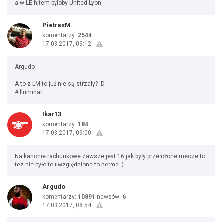
a w LE hitem byłoby United-Lyon
PietrasM
komentarzy:
2544
17.03.2017, 09:12
Argudo
A to z LM to już nie są strzały? :D
#illuminati
Ikar13
komentarzy:
184
17.03.2017, 09:00
Na kanonie rachunkowe zawsze jest 16 jak były przełożone mecze to
tez nie było to uwzględnione to norma :)
Argudo
komentarzy:
10891
newsów:
6
17.03.2017, 08:54