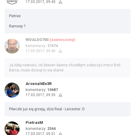
17.03.2017, 09:43
Pietras
Ramsey ?
RIVALDO700
(zawieszony)
komentarzy:
37474
17.03.2017, 09:40
Ja lubię nowości, od dawien dawna chciałbym zobaczyć mecz Bvb-
Barca, może dzisiaj to się stanie.
Arsenal4Ev3R
komentarzy:
10687
17.03.2017, 09:35
Piłeczki już się grzeją, dziś Real - Leicester :D
PietrasM
komentarzy:
2544
17.03.2017, 09:31