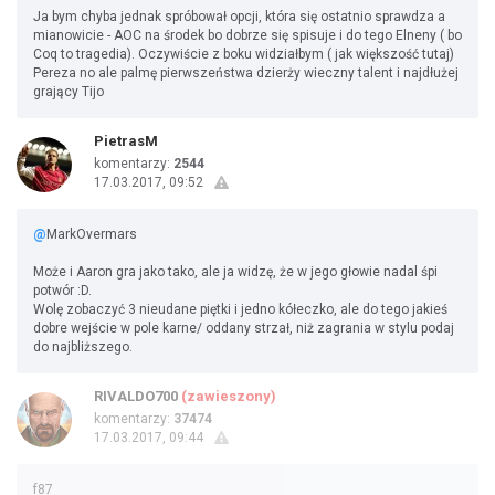
Ja bym chyba jednak spróbował opcji, która się ostatnio sprawdza a
mianowicie - AOC na środek bo dobrze się spisuje i do tego Elneny ( bo
Coq to tragedia). Oczywiście z boku widziałbym ( jak większość tutaj)
Pereza no ale palmę pierwszeństwa dzierży wieczny talent i najdłużej
grający Tijo
PietrasM
komentarzy:
2544
17.03.2017, 09:52
@
MarkOvermars
Może i Aaron gra jako tako, ale ja widzę, że w jego głowie nadal śpi
potwór :D.
Wolę zobaczyć 3 nieudane piętki i jedno kółeczko, ale do tego jakieś
dobre wejście w pole karne/ oddany strzał, niż zagrania w stylu podaj
do najbliższego.
RIVALDO700
(zawieszony)
komentarzy:
37474
17.03.2017, 09:44
f87