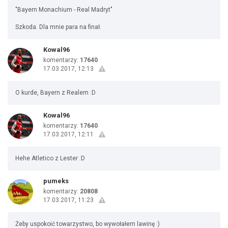
"Bayern Monachium - Real Madryt"
Szkoda. Dla mnie para na finał.
Kowal96
komentarzy:
17640
17.03.2017, 12:13
O kurde, Bayern z Realem :D
Kowal96
komentarzy:
17640
17.03.2017, 12:11
Hehe Atletico z Lester :D
pumeks
komentarzy:
20808
17.03.2017, 11:23
Żeby uspokoić towarzystwo, bo wywołałem lawinę :)