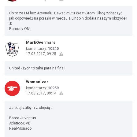
Co to za LM bez Arsenalu. Dawać mi tu West-Brom. Chcę zobaczyć
jak odpowiedź na porażki w meczu z Lincoln dodała naszym skrzydeł!
:D
Ramsey ON!
MarkOvermars
komentarzy:
10240
17.03.2017, 09:25
United - Lyon to taka para na finał
Womanizer
komentarzy:
10959
17.03.2017, 09:14
Ja obejrzałbym z chęcią :
Barca-Juventus
Atletico-BVB
Real-Monaco