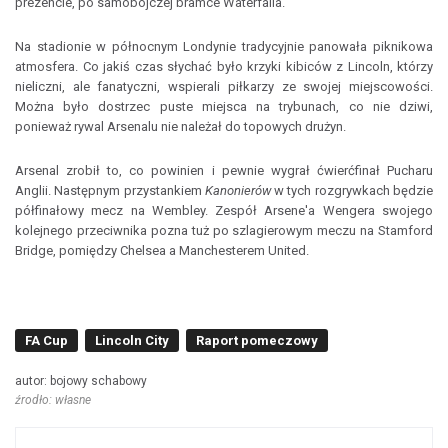
prezencie, po samobójczej bramce Waterfalla.
Na stadionie w północnym Londynie tradycyjnie panowała piknikowa
atmosfera. Co jakiś czas słychać było krzyki kibiców z Lincoln, którzy
nieliczni, ale fanatyczni, wspierali piłkarzy ze swojej miejscowości.
Można było dostrzec puste miejsca na trybunach, co nie dziwi,
ponieważ rywal Arsenalu nie należał do topowych drużyn.
Arsenal zrobił to, co powinien i pewnie wygrał ćwierćfinał Pucharu
Anglii. Następnym przystankiem
Kanonierów
w tych rozgrywkach będzie
półfinałowy mecz na Wembley. Zespół Arsene'a Wengera swojego
kolejnego przeciwnika pozna tuż po szlagierowym meczu na Stamford
Bridge, pomiędzy Chelsea a Manchesterem United.
FA Cup
Lincoln City
Raport pomeczowy
autor: bojowy schabowy
źrodło: własne