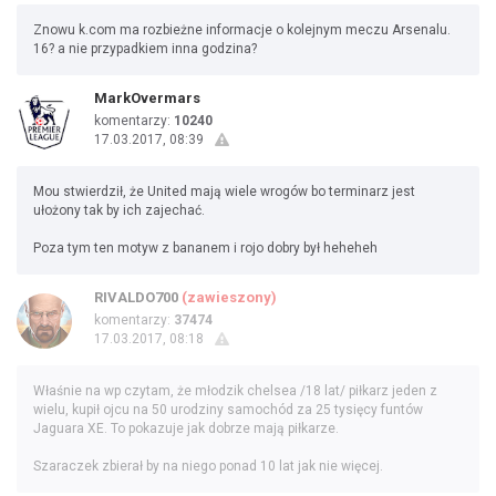
Znowu k.com ma rozbieżne informacje o kolejnym meczu Arsenalu.
16? a nie przypadkiem inna godzina?
MarkOvermars
komentarzy:
10240
17.03.2017, 08:39
Mou stwierdził, że United mają wiele wrogów bo terminarz jest
ułożony tak by ich zajechać.
Poza tym ten motyw z bananem i rojo dobry był heheheh
RIVALDO700
(zawieszony)
komentarzy:
37474
17.03.2017, 08:18
Właśnie na wp czytam, że młodzik chelsea /18 lat/ piłkarz jeden z
wielu, kupił ojcu na 50 urodziny samochód za 25 tysięcy funtów
Jaguara XE. To pokazuje jak dobrze mają piłkarze.
Szaraczek zbierał by na niego ponad 10 lat jak nie więcej.