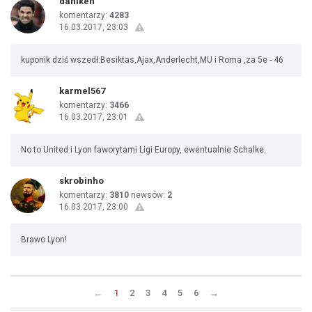
daniken
komentarzy:
4283
16.03.2017, 23:03
kuponik dziś wszedł:Besiktas,Ajax,Anderlecht,MU i Roma ,za 5e - 46
karmel567
komentarzy:
3466
16.03.2017, 23:01
No to United i Lyon faworytami Ligi Europy, ewentualnie Schalke.
skrobinho
komentarzy:
3810
newsów:
2
16.03.2017, 23:00
Brawo Lyon!
←
1
2
3
4
5
6
→