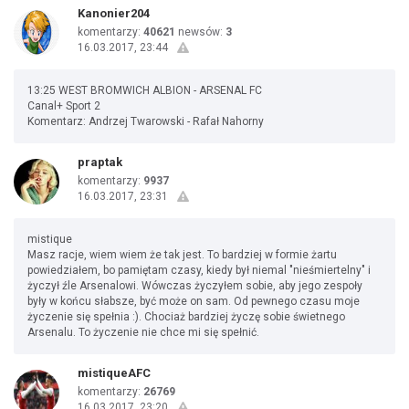
Kanonier204
komentarzy:
40621
newsów:
3
16.03.2017, 23:44
13:25 WEST BROMWICH ALBION - ARSENAL FC
Canal+ Sport 2
Komentarz: Andrzej Twarowski - Rafał Nahorny
praptak
komentarzy:
9937
16.03.2017, 23:31
mistique
Masz racje, wiem wiem że tak jest. To bardziej w formie żartu
powiedziałem, bo pamiętam czasy, kiedy był niemal "nieśmiertelny" i
życzył źle Arsenalowi. Wówczas życzyłem sobie, aby jego zespoły
były w końcu słabsze, być może on sam. Od pewnego czasu moje
życzenie się spełnia :). Chociaż bardziej życzę sobie świetnego
Arsenalu. To życzenie nie chce mi się spełnić.
mistiqueAFC
komentarzy:
26769
16.03.2017, 23:20