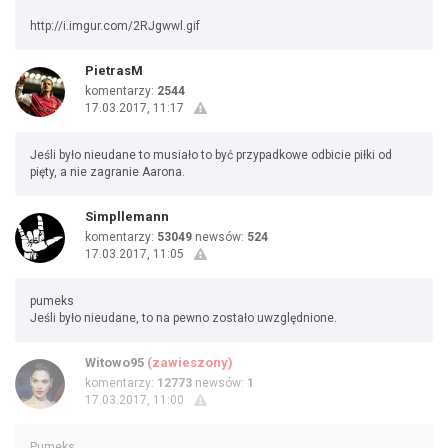
http://i.imgur.com/2RJgwwl.gif
PietrasM
komentarzy:
2544
17.03.2017, 11:17
Jeśli było nieudane to musiało to być przypadkowe odbicie piłki od
pięty, a nie zagranie Aarona.
Simpllemann
komentarzy:
53049
newsów:
524
17.03.2017, 11:05
pumeks
Jeśli było nieudane, to na pewno zostało uwzględnione.
Witowo95
(zawieszony)
komentarzy:
12773
newsów:
1
17.03.2017, 11:00
Pumeks