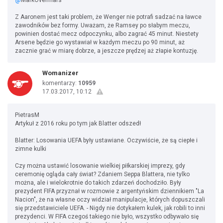
@
MarkOvermars
Z Aaronem jest taki problem, że Wenger nie potrafi sadzać na ławce
zawodników bez formy. Uważam, że Ramsey po słabym meczu,
powinien dostać mecz odpoczynku, albo zagrać 45 minut. Niestety
Arsene będzie go wystawiał w każdym meczu po 90 minut, aż
zacznie grać w miarę dobrze, a jeszcze prędzej aż złapie kontuzję.
Womanizer
komentarzy:
10959
17.03.2017, 10:12
PietrasM
Artykuł z 2016 roku po tym jak Blatter odszedł
Blatter: Losowania UEFA były ustawiane. Oczywiście, że są ciepłe i
zimne kulki
Czy można ustawić losowanie wielkiej piłkarskiej imprezy, gdy
ceremonię ogląda cały świat? Zdaniem Seppa Blattera, nie tylko
można, ale i wielokrotnie do takich zdarzeń dochodziło. Były
prezydent FIFA przyznał w rozmowie z argentyńskim dziennikiem "La
Nacion", że na własne oczy widział manipulacje, których dopuszczali
się przedstawiciele UEFA. - Nigdy nie dotykałem kulek, jak robili to inni
prezydenci. W FIFA czegoś takiego nie było, wszystko odbywało się