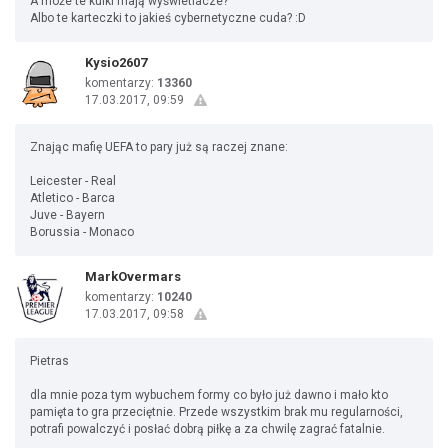
A może te kulki mają wyświetlacze?
Albo te karteczki to jakieś cybernetyczne cuda? :D
Kysio2607
komentarzy:
13360
17.03.2017, 09:59
Znając mafię UEFA to pary już są raczej znane:
Leicester - Real
Atletico - Barca
Juve - Bayern
Borussia - Monaco
MarkOvermars
komentarzy:
10240
17.03.2017, 09:58
Pietras
dla mnie poza tym wybuchem formy co było już dawno i mało kto
pamięta to gra przeciętnie. Przede wszystkim brak mu regularności,
potrafi powalczyć i posłać dobrą piłkę a za chwilę zagrać fatalnie.