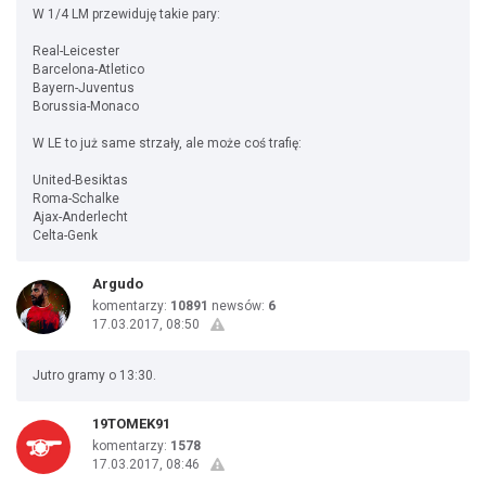
W 1/4 LM przewiduję takie pary:
Real-Leicester
Barcelona-Atletico
Bayern-Juventus
Borussia-Monaco
W LE to już same strzały, ale może coś trafię:
United-Besiktas
Roma-Schalke
Ajax-Anderlecht
Celta-Genk
Argudo
komentarzy:
10891
newsów:
6
17.03.2017, 08:50
Jutro gramy o 13:30.
19TOMEK91
komentarzy:
1578
17.03.2017, 08:46