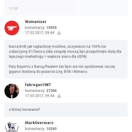
12 00
Womanizer
komentarzy:
10959
17.03.2017, 09:44
Barca-BVB jak najbardziej możliwe, oczywiście na 100% nie
zobaczymy El Clasico (oba zespoły muszą być przepchnięte dalej dla
lepszego marketingu = większe siano dla UEFA)
Pary Bayernu z Barcą/Realem też bym sie nie spodziewał, raczej
giganci dostaną do pożarcia Lisy, BVB i Monaco.
fabregas1987
komentarzy:
27306
17.03.2017, 09:44
o której losowanie?
MarkOvermars
komentarzy:
10240