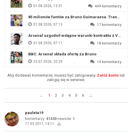
01.08.2026, 13:31
449
komentarzy
85 milionów funtów za Bruno Guimaraesa. Transfer na o
01.08.2026, 07:13
17
komentarzy
Arsenal uzgodnił wstępne warunki kontraktu z Viniciu
01.08.2026, 07:11
18
komentarzy
BBC: Arsenal składa ofertę za Bruno
23.07.2026, 20:29
14
komentarzy
Aby dodawać komentarze, musisz być zalogowany.
Załóż konto
lub
zaloguj się w serwisie.
←
1
2
3
4
5
6
→
pauleta19
komentarzy:
41430
newsów:
1
17.03.2017, 14:11