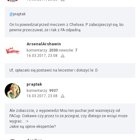
@
praptak
On to powiedział przed meczem z Chelsea :P zabezpieczył się, bo
pewnie przeczuwał, że i tak z FA odpadną
ArsenalArshawin
komentarzy:
2030
newsów:
7
16.03.2017, 23:08
Uf, opłacało się postawić na leicester i dołożyć le :D
praptak
komentarzy:
9937
16.03.2017, 23:08
Ale zobaczcie, z wypowiedzi Mou ten puchar jest ważniejszy od
FACup. Ciekawe czy przez to że przegrał, czy dlatego że wciąż może
wygrać... :>
Jakie są opinie ekspertów?