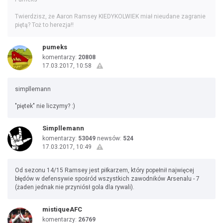
Twierdzisz, że Aaron Ramsey KIEDYKOLWIEK miał nieudane zagranie
piętą? Toż to herezja!!
pumeks
komentarzy:
20808
17.03.2017, 10:58
simpllemann
"piętek" nie liczymy? :)
Simpllemann
komentarzy:
53049
newsów:
524
17.03.2017, 10:49
Od sezonu 14/15 Ramsey jest piłkarzem, który popełnił najwięcej
błędów w defensywie spośród wszystkich zawodników Arsenalu - 7
(żaden jednak nie przyniósł gola dla rywali).
mistiqueAFC
komentarzy:
26769