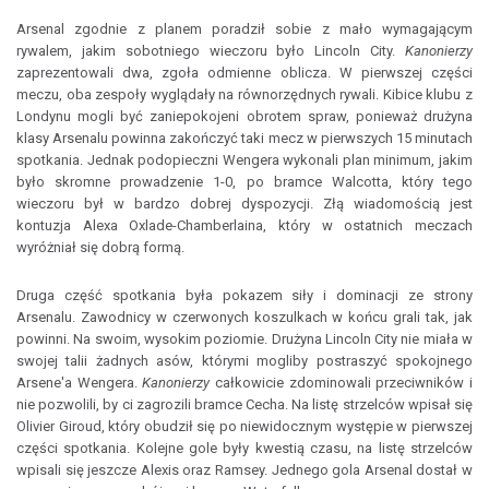
Arsenal zgodnie z planem poradził sobie z mało wymagającym
rywalem, jakim sobotniego wieczoru było Lincoln City.
Kanonierzy
zaprezentowali dwa, zgoła odmienne oblicza. W pierwszej części
meczu, oba zespoły wyglądały na równorzędnych rywali. Kibice klubu z
Londynu mogli być zaniepokojeni obrotem spraw, ponieważ drużyna
klasy Arsenalu powinna zakończyć taki mecz w pierwszych 15 minutach
spotkania. Jednak podopieczni Wengera wykonali plan minimum, jakim
było skromne prowadzenie 1-0, po bramce Walcotta, który tego
wieczoru był w bardzo dobrej dyspozycji. Złą wiadomością jest
kontuzja Alexa Oxlade-Chamberlaina, który w ostatnich meczach
wyróżniał się dobrą formą.
Druga część spotkania była pokazem siły i dominacji ze strony
Arsenalu. Zawodnicy w czerwonych koszulkach w końcu grali tak, jak
powinni. Na swoim, wysokim poziomie. Drużyna Lincoln City nie miała w
swojej talii żadnych asów, którymi mogliby postraszyć spokojnego
Arsene'a Wengera.
Kanonierzy
całkowicie zdominowali przeciwników i
nie pozwolili, by ci zagrozili bramce Cecha. Na listę strzelców wpisał się
Olivier Giroud, który obudził się po niewidocznym występie w pierwszej
części spotkania. Kolejne gole były kwestią czasu, na listę strzelców
wpisali się jeszcze Alexis oraz Ramsey. Jednego gola Arsenal dostał w