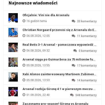
Najnowsze wiadomości
Oficjalnie: Vini nie dla Arsenalu
16 godzin temu
20
komentarzy
Christian Norgaard przenosi się z Arsenalu do Everton
06.08.2026, 12:05
11
komentarzy
Real Betis 3-1 Arsenal - pomeczowa wypowiedź Artety
06.08.2026, 09:32
0
komentarzy
Arsenal sięga po Guimarãesa za 75 milionów funtów
05.08.2026, 13:55
17
komentarzy
Xabi Alonso zainteresowany Martinem Zubimendim
05.08.2026, 13:53
14
komentarzy
Arsenal rozbija Gironę 4:1 w pierwszym meczu przyg
01.08.2026, 22:40
548
komentarzy
Zaczynamy pre-season! Girona vs Arsenalu