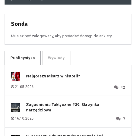
48
49
50
51
52
53
54
55
Sonda
56
57
58
59
60
Musisz być zalogowany, aby posiadać dostęp do ankiety.
61
100
101
102
103
104
105
106
Publicystyka
Wywiady
107
108
109
110
111
112
Najgorszy Mistrz w historii?
113
114
115
116
21.05.2026
42
117
118
119
120
121
122
123
Zagadnienia Taktyczne #39: Skrzynka
124
125
narzędziowa
126
127
128
16.10.2025
7
129
130
131