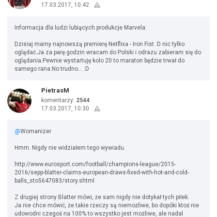
17.03.2017, 10:42
Informacja dla ludzi lubiących produkcje Marvela:
Dzisiaj mamy najnowszą premierę Netflixa - Iron Fist :D nic tylko
oglądać.Ja za parę godzin wracam do Polski i odrazu zabieram się do
oglądania.Pewnie wystartuję kolo 20 to maraton będzie trwał do
samego rana.No trudno... :D
PietrasM
komentarzy:
2544
17.03.2017, 10:30
@
Womanizer
Hmm. Nigdy nie widziałem tego wywiadu.
http://www.eurosport.com/football/champions-league/2015-
2016/sepp-blatter-claims-european-draws-fixed-with-hot-and-cold-
balls_sto5647083/story.shtml
Z drugiej strony Blatter mówi, że sam nigdy nie dotykał tych piłek.
Ja nie chce mówić, że takie rzeczy są niemożliwe, bo dopóki ktoś nie
udowodni czegoś na 100% to wszystko jest możliwe, ale nadal