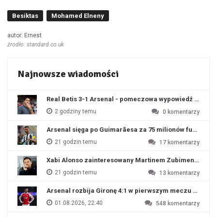
Besiktas
Mohamed Elneny
autor: Ernest
źrodło: standard.co.uk
Najnowsze wiadomości
Real Betis 3-1 Arsenal - pomeczowa wypowiedź Artety
2 godziny temu
0
komentarzy
Arsenal sięga po Guimarãesa za 75 milionów funtów
21 godzin temu
17
komentarzy
Xabi Alonso zainteresowany Martinem Zubimendim
21 godzin temu
13
komentarzy
Arsenal rozbija Gironę 4:1 w pierwszym meczu przyg
01.08.2026, 22:40
548
komentarzy