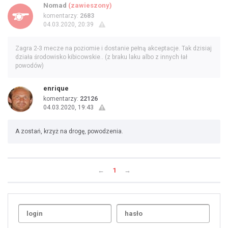
Nomad
(zawieszony)
komentarzy:
2683
04.03.2020, 20:39
Zagra 2-3 mecze na poziomie i dostanie pełną akceptacje. Tak dzisiaj
działa środowisko kibicowskie.. (z braku laku albo z innych łał
powodów)
enrique
komentarzy:
22126
04.03.2020, 19:43
A zostań, krzyż na drogę, powodzenia.
←
1
→
Uda
1
2
3
4
5
6
7