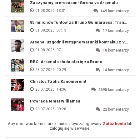
Zaczynamy pre-season! Girona vs Arsenalu
01.08.2026, 13:31
449
komentarzy
85 milionów funtów za Bruno Guimaraesa. Transfer na o
01.08.2026, 07:13
17
komentarzy
Arsenal uzgodnił wstępne warunki kontraktu z Viniciu
01.08.2026, 07:11
18
komentarzy
BBC: Arsenal składa ofertę za Bruno
23.07.2026, 20:29
14
komentarzy
Christos Tzolis Kanonierem!
23.07.2026, 14:36
4695
komentarzy
Powraca temat Williamsa
23.07.2026, 09:28
22
komentarzy
Aby dodawać komentarze, musisz być zalogowany.
Załóż konto
lub
zaloguj się w serwisie.