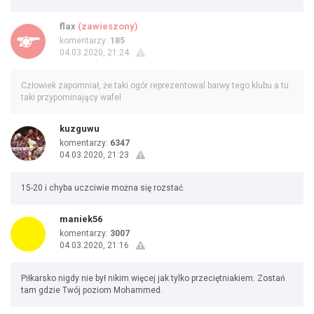
flax
(zawieszony)
komentarzy:
185
04.03.2020, 21:24
Człowiek zapomniał, że taki ogór reprezentowal barwy tego klubu a tu
taki przypominający wafel
kuzguwu
komentarzy:
6347
04.03.2020, 21:23
15-20 i chyba uczciwie można się rozstać.
maniek56
komentarzy:
3007
04.03.2020, 21:16
Piłkarsko nigdy nie był nikim więcej jak tylko przeciętniakiem. Zostań
tam gdzie Twój poziom Mohammed.