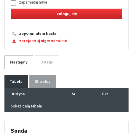
zapamiętaj mnie
8
9
10
11
12
13
14
15
16
17
18
19
zapomniałem hasła
20
21
zarejestruj się w serwisie
22
23
24
25
26
27
28
29
Następny
Ostatni
30
31
32
33
34
35
36
37
Tabela
Strzelcy
38
39
40
41
Drużyna
M
Pkt
42
43
44
45
46
pokaż całą tabelę
47
48
49
50
51
52
53
54
55
Sonda
56