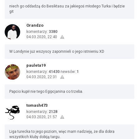
niech go oddadzą do Besiktasu za jakiegoś młodego Turka i będzie
git
Orandzo
komentarzy:
3380
04.03.2020, 22:40
W Londynie już wszyscy zapomnieli o jego istnieniu XD
pauleta19
komentarzy:
41430
newsów:
1
04.03.2020, 22:31
Papcio kupił nie tego Egipcjanina co trzeba.
tomash473
komentarzy:
2128
04.03.2020, 21:57
Liga turecka to jego poziom, więc mam nadzieję, że dla dobra
wszystkich kluby dobiją targu.