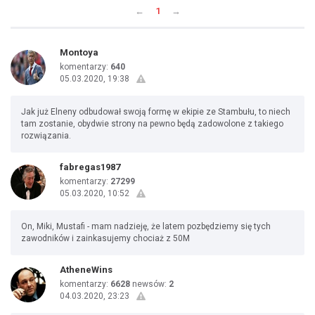
←
1
→
Montoya
komentarzy:
640
05.03.2020, 19:38
Jak już Elneny odbudował swoją formę w ekipie ze Stambułu, to niech
tam zostanie, obydwie strony na pewno będą zadowolone z takiego
rozwiązania.
fabregas1987
komentarzy:
27299
05.03.2020, 10:52
On, Miki, Mustafi - mam nadzieję, że latem pozbędziemy się tych
zawodników i zainkasujemy chociaż z 50M
AtheneWins
komentarzy:
6628
newsów:
2
04.03.2020, 23:23