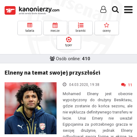
tabela
mecze
bramki
oceny
typer
Osób online:
410
Elneny na temat swojej przyszłości
04.03.2020, 19:38
11
Mohamed Elneny jest obecnie
wypożyczony do drużyny Besiktasu,
gdzie zostanie do końca sezonu, ale
nie wyklucza definitywnego transferu w
lecie. Unai Emery nie uważał
Egipcjanina za potrzebnego gracza w
swojej drużynie, jednak Elneny
odbudował swoją formę w ekipie ze