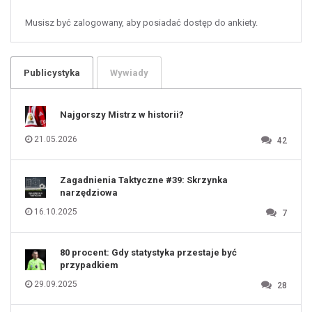
57
58
59
60
Musisz być zalogowany, aby posiadać dostęp do ankiety.
61
100
101
102
103
104
105
106
Publicystyka
Wywiady
107
108
109
110
111
112
Najgorszy Mistrz w historii?
113
114
115
116
21.05.2026
42
117
118
119
120
121
122
123
Zagadnienia Taktyczne #39: Skrzynka
124
125
narzędziowa
126
127
128
16.10.2025
7
129
130
131
80 procent: Gdy statystyka przestaje być
przypadkiem
29.09.2025
28