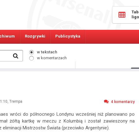
Tab
lig
chiwum
Rozgrywki
Publicystyka
w tekstach
w komentarzach
498
Osób online:
1:10
, Trempa
4
komentarzy
haes wróci do północnego Londynu wcześniej niż planowano po
ymał żółtą kartkę w meczu z Kolumbią i został zawieszony na
eliminacji Mistrzostw Świata (przeciwko Argentynie).