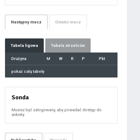
21
22
23
24
25
26
27
Następny
mecz
Ostatni
mecz
28
29
30
31
32
33
34
35
36
Tabela
ligowa
Tabela strzelców
37
38
39
40
Drużyna
M
W
R
P
Pkt
41
42
43
44
45
pokaż całą tabelę
46
47
48
49
50
51
52
53
54
Sonda
55
56
57
58
59
Musisz być zalogowany, aby posiadać dostęp do
60
ankiety.
61
100
101
102
103
ygotowawczym
104
105
106
107
108