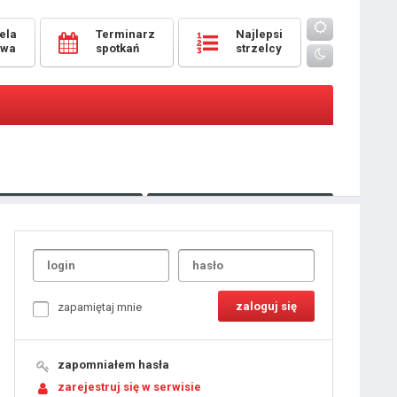
ela
Terminarz
Najlepsi
owa
spotkań
strzelcy
Oceny
pomeczowe
Typer
kanonierzy.com
UdanaRandka.com
1
2
3
4
5
6
7
8
zapamiętaj mnie
9
10
11
12
13
14
15
zapomniałem hasła
16
17
18
zarejestruj się w serwisie
19
20