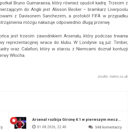
potkał Bruno Guimaraesa, który również opuścił kadrę. Trzecim z
erzającym do Anglii jest Alisson Becker – bramkarz Liverpoolu
głowami z Davisonem Sanchezem, a protokół FIFA w przypadku
strząśnienia mózgu nakazuje odpowiednio długą przerwę.
ńca jest trzecim zawodnikiem Arsenalu, który podczas trwania
wy reprezentacyjnej wraca do klubu. W Londynie są już: Timber,
adry oraz Calafiori, który w starciu z Niemcami doznał kontuzji
zerwy Włocha.
źrodło: metro.co.uk
Arsenal rozbija Gironę 4:1 w pierwszym meczu prz
01.08.2026, 22:40
zy
548
komentarzy