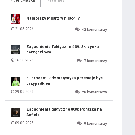
Publicystyka
Wywiady
109
110
111
112
113
114
Najgorszy Mistrz w historii?
115
116
117
118
21.05.2026
42
komentarzy
119
120
121
 ostatniej prostej
122
123
124
Zagadnienia Taktyczne #39: Skrzynka
125
126
narzędziowa
127
128
129
130
16.10.2025
7
komentarzy
iusem Juniorem?
131
80 procent: Gdy statystyka przestaje być
przypadkiem
29.09.2025
28
komentarzy
Zagadnienia taktyczne #38: Porażka na
Anfield
09.09.2025
9
komentarzy