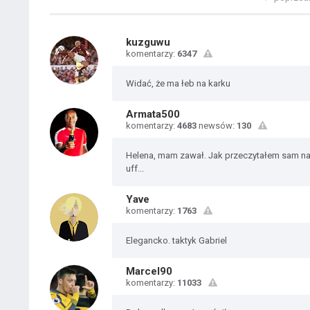
kuzguwu
komentarzy:
6347
Widać, że ma łeb na karku
Armata500
komentarzy:
4683
newsów:
130
Helena, mam zawał. Jak przeczytałem sam nagł
uff...
Yave
komentarzy:
1763
Elegancko. taktyk Gabriel
Marcel90
komentarzy:
11033