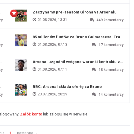
 Evertonu
Zaczynamy pre-season! Girona vs Arsenalu
01.08.2026, 13:31
zy
449
komentarzy
ź Artety
85 milionów funtów za Bruno Guimaraesa. Transfer na
01.08.2026, 07:13
zy
17
komentarzy
funtów
Arsenal uzgodnił wstępne warunki kontraktu z Vinic
01.08.2026, 07:11
zy
18
komentarzy
endim
BBC: Arsenal składa ofertę za Bruno
23.07.2026, 20:29
zy
14
komentarzy
zalogowany.
Załóż konto
lub zaloguj się w serwisie.
nia
1
następna
→