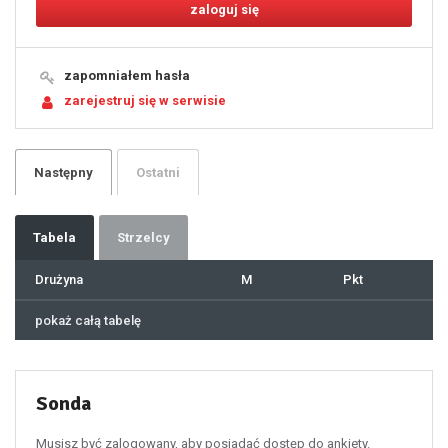
12
13
14
15
16
17
18
19
zapomniałem hasła
20
21
zarejestruj się w serwisie
22
23
24
25
26
27
28
29
Następny
Ostatni
30
31
32
33
34
35
36
37
Tabela
Strzelcy
38
39
40
41
Drużyna
M
Pkt
42
43
44
45
46
pokaż całą tabelę
47
48
49
50
51
52
53
54
55
Sonda
56
57
58
59
60
Musisz być zalogowany, aby posiadać dostęp do ankiety.