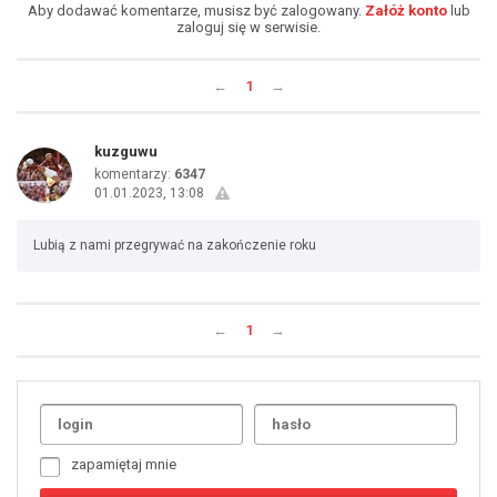
Aby dodawać komentarze, musisz być zalogowany.
Załóż konto
lub
zaloguj się w serwisie.
←
1
→
kuzguwu
komentarzy:
6347
01.01.2023, 13:08
Lubią z nami przegrywać na zakończenie roku
←
1
→
Uda
1
2
3
4
5
6
7
zapamiętaj mnie
8
9
10
11