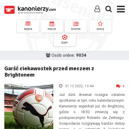
tabela
mecze
bramki
oceny
typer
Osób online:
9034
Garść ciekawostek przed meczem z
Brightonem
31.12.2022, 13:44
1
Już dziś Arsenal rozegra ostatnie
spotkanie w tym roku kalendarzowym.
Kanonierzy
wyjechali już do Brightonu,
gdzie o 18:30 zmierzą się z
podopiecznymi Roberto de Zerbiego.
Gospodarze rozgrywają bardzo dobry