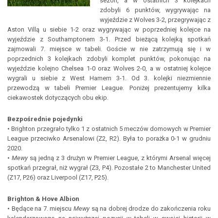
sezon, a w ostatnich 3 kolejkach
zdobyli 6 punktów, wygrywając na
wyjeździe z Wolves 3-2, przegrywając z
Aston Villą u siebie 1-2 oraz wygrywając w poprzedniej kolejce na
wyjeździe z Southamptonem 3-1. Przed bieżącą kolejką spotkań
zajmowali 7. miejsce w tabeli. Goście w nie zatrzymują się i w
poprzednich 3 kolejkach zdobyli komplet punktów, pokonując na
wyjeździe kolejno Chelsea 1-0 oraz Wolves 2-0, a w ostatniej kolejce
wygrali u siebie z West Hamem 3-1. Od 3. kolejki niezmiennie
przewodzą w tabeli Premier League. Poniżej prezentujemy kilka
ciekawostek dotyczących obu ekip.
Bezpośrednie pojedynki
• Brighton przegrało tylko 1 z ostatnich 5 meczów domowych w Premier
League przeciwko Arsenalowi (Z2, R2). Była to porażka 0-1 w grudniu
2020.
•
Mewy
są jedną z 3 drużyn w Premier League, z którymi Arsenal więcej
spotkań przegrał, niż wygrał (Z3, P4). Pozostałe 2 to Manchester United
(Z17, P26) oraz Liverpool (Z17, P25).
Brighton & Hove Albion
• Będące na 7. miejscu
Mewy
są na dobrej drodze do zakończenia roku