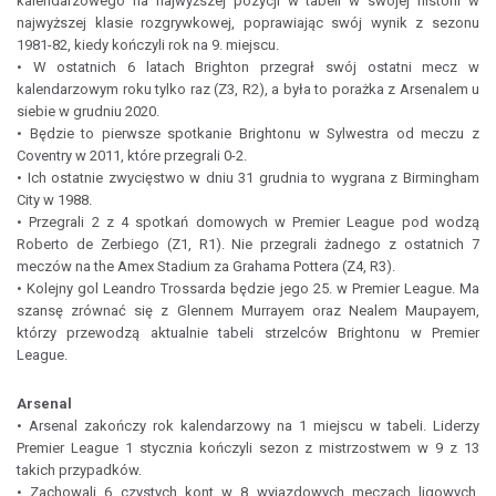
kalendarzowego na najwyższej pozycji w tabeli w swojej historii w
najwyższej klasie rozgrywkowej, poprawiając swój wynik z sezonu
1981-82, kiedy kończyli rok na 9. miejscu.
• W ostatnich 6 latach Brighton przegrał swój ostatni mecz w
kalendarzowym roku tylko raz (Z3, R2), a była to porażka z Arsenalem u
siebie w grudniu 2020.
• Będzie to pierwsze spotkanie Brightonu w Sylwestra od meczu z
Coventry w 2011, które przegrali 0-2.
• Ich ostatnie zwycięstwo w dniu 31 grudnia to wygrana z Birmingham
City w 1988.
• Przegrali 2 z 4 spotkań domowych w Premier League pod wodzą
Roberto de Zerbiego (Z1, R1). Nie przegrali żadnego z ostatnich 7
meczów na the Amex Stadium za Grahama Pottera (Z4, R3).
• Kolejny gol Leandro Trossarda będzie jego 25. w Premier League. Ma
szansę zrównać się z Glennem Murrayem oraz Nealem Maupayem,
którzy przewodzą aktualnie tabeli strzelców Brightonu w Premier
League.
Arsenal
• Arsenal zakończy rok kalendarzowy na 1 miejscu w tabeli. Liderzy
Premier League 1 stycznia kończyli sezon z mistrzostwem w 9 z 13
takich przypadków.
• Zachowali 6 czystych kont w 8 wyjazdowych meczach ligowych,