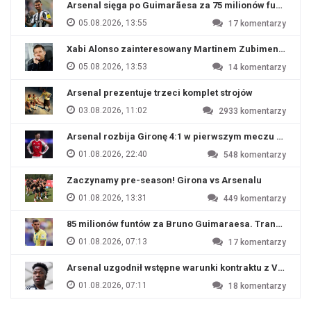
Arsenal sięga po Guimarãesa za 75 milionów funtów
05.08.2026, 13:55
17
komentarzy
Xabi Alonso zainteresowany Martinem Zubimendim
05.08.2026, 13:53
14
komentarzy
Arsenal prezentuje trzeci komplet strojów
03.08.2026, 11:02
2933
komentarzy
Arsenal rozbija Gironę 4:1 w pierwszym meczu przyg
01.08.2026, 22:40
548
komentarzy
Zaczynamy pre-season! Girona vs Arsenalu
01.08.2026, 13:31
449
komentarzy
85 milionów funtów za Bruno Guimaraesa. Transfer na o
01.08.2026, 07:13
17
komentarzy
Arsenal uzgodnił wstępne warunki kontraktu z Viniciu
01.08.2026, 07:11
18
komentarzy