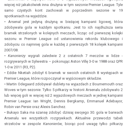
więcej niż jakakolwiek inna drużyna w tym sezonie Premier League. Tyle
samo czystych kont zachowali w poprzednim sezonie w 19
spotkaniach na wyjeździe.
• Arsenal jest jedyną drużyną w bieżącej kampanii ligowej, która
zdobywała gola w każdym spotkaniu. Jest to ich najdłuższa seria
bramek strzelonych w kolejnych meczach, licząc od pierwszej kolejki
sezonu w Premier League od ustanowienia rekordu klubowego i
zdobyciu co najmniej gola w każdej z pierwszych 18 kolejek kampanii
2007/08.
•
Kanonierzy
wygrali zaledwie 2 z ostatnich 7 meczów w lidze -
rozgrywanych w Sylwestra – pokonując Aston Villę 3-0 w 1988 oraz QPR
1-0 w 2011 (R3, P2).
• Eddie Nketiah zdobył 6 bramek w swoich ostatnich 8 występach w
Premier League, które rozpoczynał w wyjściowym składzie.
• Martin Odegaard zdobywał dublety na wyjazdach z Bournemouth oraz
Woves w tym sezonie. Tylko 5 piłkarzy w historii Arsenalu zdobywało 2
lub więcej goli w więcej niż 2 wyjazdowych meczach w jednej kampanii
Premier League: Ian Wright, Dennis Bergkamp, Emmanuel Adebayor,
Robin van Persie oraz Alexis Sanchez.
• Bukayo Saka ma szansę zdobyć dzisiaj swojego 30. gola w barwach
Arsenalu we wszystkich rozgrywkach. Aktualnie przewodzi tabeli
strzelców w zespole
Kanonierów
, biorąc pod uwagę tylko piłkarzy