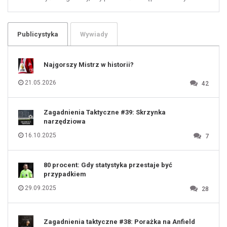
61
100
101
102
103
104
105
106
Publicystyka
Wywiady
107
108
109
110
111
112
Najgorszy Mistrz w historii?
113
114
115
116
21.05.2026
42
117
118
119
120
121
122
123
Zagadnienia Taktyczne #39: Skrzynka
124
125
narzędziowa
126
127
128
16.10.2025
7
129
130
131
80 procent: Gdy statystyka przestaje być
przypadkiem
29.09.2025
28
Zagadnienia taktyczne #38: Porażka na Anfield