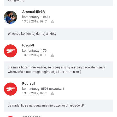
zza granicy.
Arsenal4Ev3R
komentarzy:
10687
13.08.2012, 09:01
W końcu koniec tej durnej ankiety
toscik8
komentarzy:
170
13.08.2012, 09:01
dla mnie to tam nie ważne, że przegraliśmy ale zagłosowałem żeby
większość z nas mogła oglądać ja i tak mam n'ke ;)
Robizg1
komentarzy:
8506
newsów:
1
13.08.2012, 09:01
Ja nadal licze na usuwanie nie uczciwych głosów :P