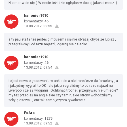
Nie martwcie się :) W necie też idzie oglądać w dobrej jakości mecz :)
kanonier1910
komentarzy:
46
13.08.2012, 09:55
a ty pauleta19 też jesteś gimbusem i się nie obrażaj chyba że lubisz ,
przegraliśmy i od razu najazd , ogarnij sie dziecko
kanonier1910
komentarzy:
46
13.08.2012, 09:54
to jest news o głosowaniu w ankiecie a nie transferze do farcelony , a
i jakbyśmy wygrali to OK , ale jak przegraliśmy to od razu najazd na
Liverpool i że są wrogami . Ochłonąć troche , przegrywać nie umiecie?
my też przecież na angielskie czy tam ruskie strony wchodziliśmy
żeby głosowali , oni tak samo ,czysta rywalizacja..
FcArs
komentarzy:
1275
13.08.2012, 09:52