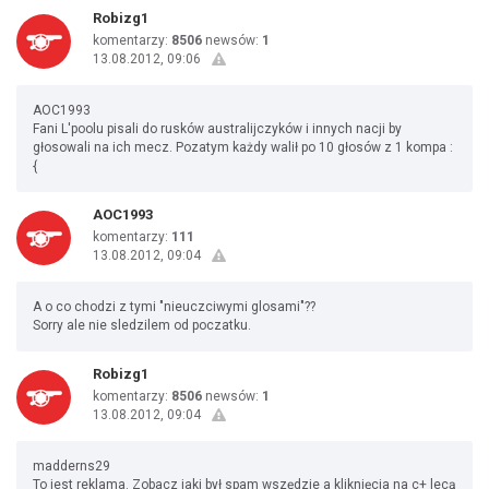
Robizg1
komentarzy:
8506
newsów:
1
13.08.2012, 09:06
AOC1993
Fani L'poolu pisali do rusków australijczyków i innych nacji by
głosowali na ich mecz. Pozatym każdy walił po 10 głosów z 1 kompa :
{
AOC1993
komentarzy:
111
13.08.2012, 09:04
A o co chodzi z tymi "nieuczciwymi glosami"??
Sorry ale nie sledzilem od poczatku.
Robizg1
komentarzy:
8506
newsów:
1
13.08.2012, 09:04
madderns29
To jest reklama. Zobacz jaki był spam wszędzie a kliknięcia na c+ lecą