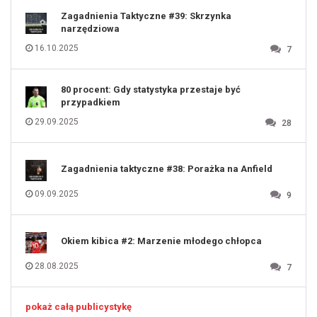
122
123
Zagadnienia Taktyczne #39: Skrzynka
124
125
narzędziowa
126
127
128
16.10.2025
7
129
130
131
80 procent: Gdy statystyka przestaje być
przypadkiem
29.09.2025
28
Zagadnienia taktyczne #38: Porażka na Anfield
09.09.2025
9
Okiem kibica #2: Marzenie młodego chłopca
28.08.2025
7
pokaż całą publicystykę