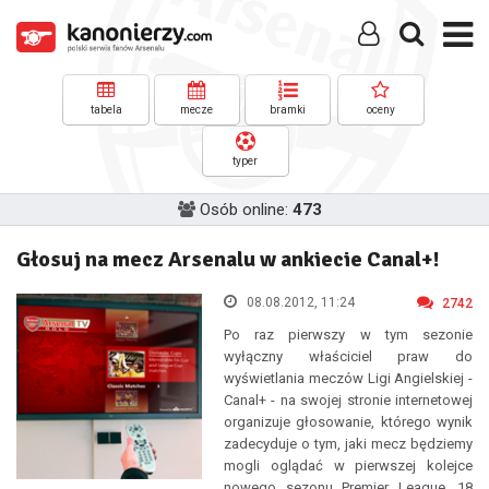
tabela
mecze
bramki
oceny
typer
Osób online:
473
Głosuj na mecz Arsenalu w ankiecie Canal+!
08.08.2012, 11:24
2742
Po raz pierwszy w tym sezonie
wyłączny właściciel praw do
wyświetlania meczów Ligi Angielskiej -
Canal+ - na swojej stronie internetowej
organizuje głosowanie, którego wynik
zadecyduje o tym, jaki mecz będziemy
mogli oglądać w pierwszej kolejce
nowego sezonu Premier League, 18