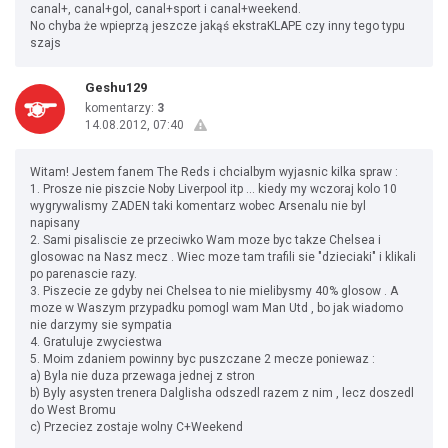
canal+, canal+gol, canal+sport i canal+weekend.
No chyba że wpieprzą jeszcze jakąś ekstraKLAPE czy inny tego typu
szajs
Geshu129
komentarzy:
3
14.08.2012, 07:40
Witam! Jestem fanem The Reds i chcialbym wyjasnic kilka spraw :
1. Prosze nie piszcie Noby Liverpool itp ... kiedy my wczoraj kolo 10
wygrywalismy ZADEN taki komentarz wobec Arsenalu nie byl
napisany
2. Sami pisaliscie ze przeciwko Wam moze byc takze Chelsea i
glosowac na Nasz mecz . Wiec moze tam trafili sie "dzieciaki" i klikali
po parenascie razy.
3. Piszecie ze gdyby nei Chelsea to nie mielibysmy 40% glosow . A
moze w Waszym przypadku pomogl wam Man Utd , bo jak wiadomo
nie darzymy sie sympatia
4. Gratuluje zwyciestwa
5. Moim zdaniem powinny byc puszczane 2 mecze poniewaz :
a) Byla nie duza przewaga jednej z stron
b) Byly asysten trenera Dalglisha odszedl razem z nim , lecz doszedl
do West Bromu
c) Przeciez zostaje wolny C+Weekend