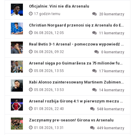
Oficjalnie: Vini nie dla Arsenalu
17 godzin temu
20
komentarzy
Christian Norgaard przenosi się z Arsenalu do Everton
06.08.2026, 12:05
11
komentarzy
Real Betis 3-1 Arsenal - pomeczowa wypowiedź Artety
06.08.2026, 09:32
0
komentarzy
Arsenal sięga po Guimarãesa za 75 milionów funtów
05.08.2026, 13:55
17
komentarzy
Xabi Alonso zainteresowany Martinem Zubimendim
05.08.2026, 13:53
14
komentarzy
Arsenal rozbija Gironę 4:1 w pierwszym meczu przyg
01.08.2026, 22:40
548
komentarzy
Zaczynamy pre-season! Girona vs Arsenalu
01.08.2026, 13:31
449
komentarzy