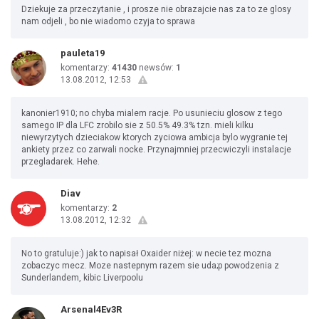
Dziekuje za przeczytanie , i prosze nie obrazajcie nas za to ze glosy
nam odjeli , bo nie wiadomo czyja to sprawa
pauleta19
komentarzy:
41430
newsów:
1
13.08.2012, 12:53
kanonier1910; no chyba mialem racje. Po usunieciu glosow z tego
samego IP dla LFC zrobilo sie z 50.5% 49.3% tzn. mieli kilku
niewyrzytych dzieciakow ktorych zyciowa ambicja bylo wygranie tej
ankiety przez co zarwali nocke. Przynajmniej przecwiczyli instalacje
przegladarek. Hehe.
Diav
komentarzy:
2
13.08.2012, 12:32
No to gratuluje:) jak to napisał Oxaider niżej: w necie tez mozna
zobaczyc mecz. Moze nastepnym razem sie uda;p powodzenia z
Sunderlandem, kibic Liverpoolu
Arsenal4Ev3R