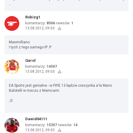
...
Robizg1
komentarzy:
8506
newsów:
1
13.08.2012, 09:03
Maximilliano
I tych z tego samego IP :P
Qarol
komentarzy:
14507
13.08.2012, 09:03
EA Sports jest genialne - w FIFIE 13 będzie cieszynka a'la Mario
Balotelli w meczu z Niemcami.
; D
Dawid04111
komentarzy:
15357
newsów:
14
13.08.2012, 09:03