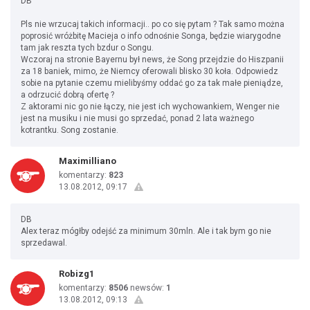
DB
Pls nie wrzucaj takich informacji.. po co się pytam ? Tak samo można
poprosić wróżbitę Macieja o info odnośnie Songa, będzie wiarygodne
tam jak reszta tych bzdur o Songu.
Wczoraj na stronie Bayernu był news, że Song przejdzie do Hiszpanii
za 18 baniek, mimo, że Niemcy oferowali blisko 30 koła. Odpowiedz
sobie na pytanie czemu mielibyśmy oddać go za tak małe pieniądze,
a odrzucić dobrą ofertę ?
Z aktorami nic go nie łączy, nie jest ich wychowankiem, Wenger nie
jest na musiku i nie musi go sprzedać, ponad 2 lata ważnego
kotrantku. Song zostanie.
Maximilliano
komentarzy:
823
13.08.2012, 09:17
DB
Alex teraz mógłby odejść za minimum 30mln. Ale i tak bym go nie
sprzedawal.
Robizg1
komentarzy:
8506
newsów:
1
13.08.2012, 09:13