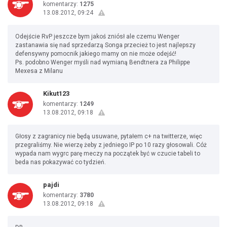
komentarzy:
1275
13.08.2012, 09:24
Odejście RvP jeszcze bym jakoś zniósł ale czemu Wenger
zastanawia się nad sprzedarzą Songa przecież to jest najlepszy
defensywny pomocnik jakiego mamy on nie może odejść!
Ps. podobno Wenger myśli nad wymianą Bendtnera za Philippe
Mexesa z Milanu
Kikut123
komentarzy:
1249
13.08.2012, 09:18
Głosy z zagranicy nie będą usuwane, pytałem c+ na twitterze, więc
przegraliśmy. Nie wierzę żeby z jedniego IP po 10 razy głosowali. Cóż
wypada nam wygrc parę meczy na początek być w czucie tabeli to
beda nas pokazywać co tydzień.
pajdi
komentarzy:
3780
13.08.2012, 09:18