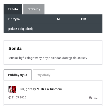
34
35
36
37
Tabela
Strzelcy
38
39
40
41
Drużyna
M
Pkt
42
43
44
45
46
pokaż całą tabelę
47
48
49
50
51
52
53
54
55
Sonda
56
57
58
59
60
Musisz być zalogowany, aby posiadać dostęp do ankiety.
61
100
101
102
103
104
105
106
Publicystyka
Wywiady
107
108
109
110
111
112
Najgorszy Mistrz w historii?
113
114
115
116
21.05.2026
42
117
118
119
120
121