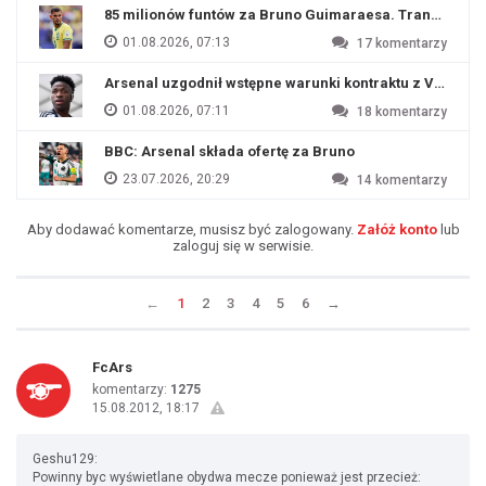
85 milionów funtów za Bruno Guimaraesa. Transfer na o
01.08.2026, 07:13
17
komentarzy
Arsenal uzgodnił wstępne warunki kontraktu z Viniciu
01.08.2026, 07:11
18
komentarzy
BBC: Arsenal składa ofertę za Bruno
23.07.2026, 20:29
14
komentarzy
Aby dodawać komentarze, musisz być zalogowany.
Załóż konto
lub
zaloguj się w serwisie.
←
1
2
3
4
5
6
→
FcArs
komentarzy:
1275
15.08.2012, 18:17
Geshu129:
Powinny byc wyświetlane obydwa mecze ponieważ jest przecież: