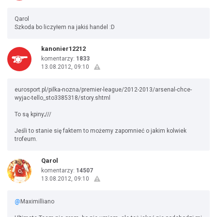
Qarol
Szkoda bo liczyłem na jakiś handel :D
kanonier12212
komentarzy:
1833
13.08.2012, 09:10
eurosport.pl/pilka-nozna/premier-league/2012-2013/arsenal-chce-
wyjac-tello_sto3385318/story.shtml
To są kpiny;///
Jeśli to stanie się faktem to możemy zapomnieć o jakim kolwiek
trofeum.
Qarol
komentarzy:
14507
13.08.2012, 09:10
@
Maximilliano