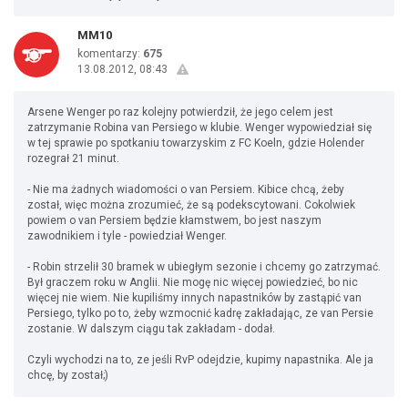
MM10
komentarzy:
675
13.08.2012, 08:43
Arsene Wenger po raz kolejny potwierdził, że jego celem jest
zatrzymanie Robina van Persiego w klubie. Wenger wypowiedział się
w tej sprawie po spotkaniu towarzyskim z FC Koeln, gdzie Holender
rozegrał 21 minut.
- Nie ma żadnych wiadomości o van Persiem. Kibice chcą, żeby
został, więc można zrozumieć, że są podekscytowani. Cokolwiek
powiem o van Persiem będzie kłamstwem, bo jest naszym
zawodnikiem i tyle - powiedział Wenger.
- Robin strzelił 30 bramek w ubiegłym sezonie i chcemy go zatrzymać.
Był graczem roku w Anglii. Nie mogę nic więcej powiedzieć, bo nic
więcej nie wiem. Nie kupiliśmy innych napastników by zastąpić van
Persiego, tylko po to, żeby wzmocnić kadrę zakładając, ze van Persie
zostanie. W dalszym ciągu tak zakładam - dodał.
Czyli wychodzi na to, ze jeśli RvP odejdzie, kupimy napastnika. Ale ja
chcę, by został;)