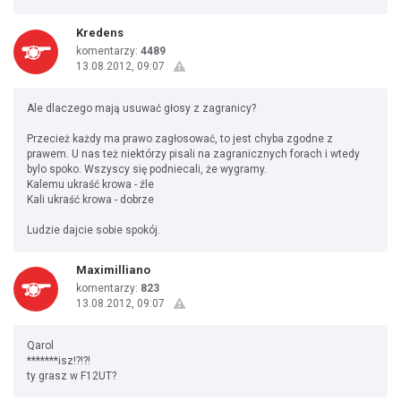
Kredens
komentarzy:
4489
13.08.2012, 09:07
Ale dlaczego mają usuwać głosy z zagranicy?
Przecież każdy ma prawo zagłosować, to jest chyba zgodne z
prawem. U nas też niektórzy pisali na zagranicznych forach i wtedy
bylo spoko. Wszyscy się podniecali, że wygramy.
Kalemu ukraść krowa - źle
Kali ukraść krowa - dobrze
Ludzie dajcie sobie spokój.
Maximilliano
komentarzy:
823
13.08.2012, 09:07
Qarol
*******isz!?!?!
ty grasz w F12UT?