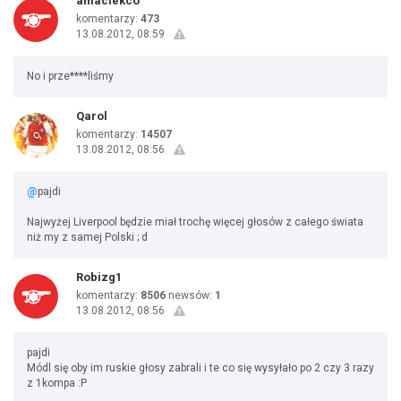
amaciekco
komentarzy:
473
13.08.2012, 08:59
No i prze****liśmy
Qarol
komentarzy:
14507
13.08.2012, 08:56
@
pajdi
Najwyżej Liverpool będzie miał trochę więcej głosów z całego świata
niż my z samej Polski ; d
Robizg1
komentarzy:
8506
newsów:
1
13.08.2012, 08:56
pajdi
Módl się oby im ruskie głosy zabrali i te co się wysyłało po 2 czy 3 razy
z 1kompa :P