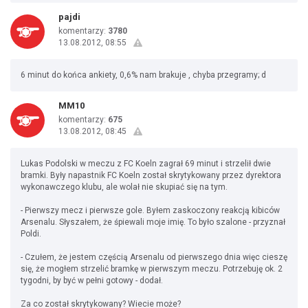
pajdi
komentarzy:
3780
13.08.2012, 08:55
6 minut do końca ankiety, 0,6% nam brakuje , chyba przegramy; d
MM10
komentarzy:
675
13.08.2012, 08:45
Lukas Podolski w meczu z FC Koeln zagrał 69 minut i strzelił dwie
bramki. Były napastnik FC Koeln został skrytykowany przez dyrektora
wykonawczego klubu, ale wolał nie skupiać się na tym.
- Pierwszy mecz i pierwsze gole. Byłem zaskoczony reakcją kibiców
Arsenalu. Słyszałem, że śpiewali moje imię. To było szalone - przyznał
Poldi.
- Czułem, że jestem częścią Arsenalu od pierwszego dnia więc cieszę
się, że mogłem strzelić bramkę w pierwszym meczu. Potrzebuję ok. 2
tygodni, by być w pełni gotowy - dodał.
Za co został skrytykowany? Wiecie może?