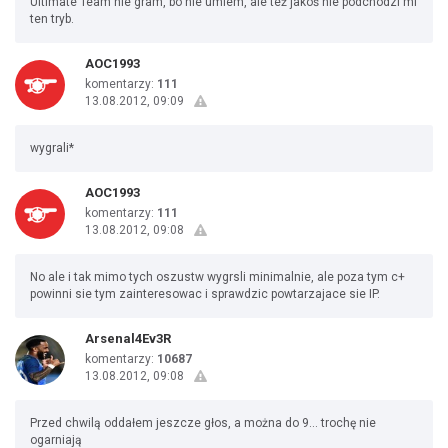
Ultimate Team nie gram, bo nie umiem, ale też jakoś nie podchodzi mi
ten tryb.
AOC1993
komentarzy:
111
13.08.2012, 09:09
wygrali*
AOC1993
komentarzy:
111
13.08.2012, 09:08
No ale i tak mimo tych oszustw wygrsli minimalnie, ale poza tym c+
powinni sie tym zainteresowac i sprawdzic powtarzajace sie IP.
Arsenal4Ev3R
komentarzy:
10687
13.08.2012, 09:08
Przed chwilą oddałem jeszcze głos, a można do 9... trochę nie
ogarniają