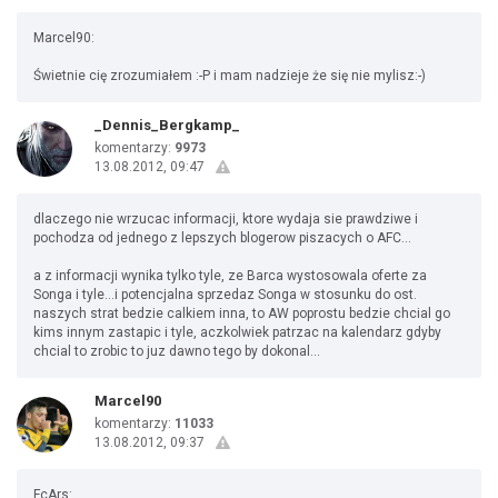
Marcel90:
Świetnie cię zrozumiałem :-P i mam nadzieje że się nie mylisz:-)
_Dennis_Bergkamp_
komentarzy:
9973
13.08.2012, 09:47
dlaczego nie wrzucac informacji, ktore wydaja sie prawdziwe i
pochodza od jednego z lepszych blogerow piszacych o AFC...
a z informacji wynika tylko tyle, ze Barca wystosowala oferte za
Songa i tyle...i potencjalna sprzedaz Songa w stosunku do ost.
naszych strat bedzie calkiem inna, to AW poprostu bedzie chcial go
kims innym zastapic i tyle, aczkolwiek patrzac na kalendarz gdyby
chcial to zrobic to juz dawno tego by dokonal...
Marcel90
komentarzy:
11033
13.08.2012, 09:37
FcArs: