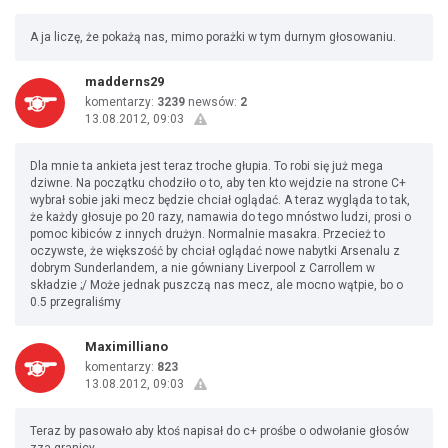
A ja liczę, że pokażą nas, mimo porażki w tym durnym głosowaniu.
madderns29
komentarzy:
3239
newsów:
2
13.08.2012, 09:03
Dla mnie ta ankieta jest teraz troche głupia. To robi się już mega
dziwne. Na początku chodziło o to, aby ten kto wejdzie na strone C+
wybrał sobie jaki mecz będzie chciał oglądać. A teraz wygląda to tak,
że każdy głosuje po 20 razy, namawia do tego mnóstwo ludzi, prosi o
pomoc kibiców z innych drużyn. Normalnie masakra. Przecież to
oczywste, że większość by chciał oglądać nowe nabytki Arsenalu z
dobrym Sunderlandem, a nie gówniany Liverpool z Carrollem w
składzie ;/ Może jednak puszczą nas mecz, ale mocno wątpie, bo o
0.5 przegraliśmy
Maximilliano
komentarzy:
823
13.08.2012, 09:03
Teraz by pasowało aby ktoś napisał do c+ prośbe o odwołanie głosów