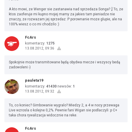
A kto mowi, ze Wenger sie zastanawia nad sprzedaza Songa? ;] To, ze
ktos zaoferuje mi kupno mojej mamy za jakies tam pieniadze nie
znaczy, ze rozwazam jej sprzedaz :P porownanie moze glupie, ale na
100% wiesz o co mi chodzilo :)
FcArs
komentarzy:
1275
13.08.2012, 09:36
Spokojnie może transmitowane będą obydwa mecze i wszyscy bedą
zadowoleni:-)
pauleta19
komentarzy:
41430
newsów:
1
13.08.2012, 09:32
To, co koniec? Gimbowanie wygralo? Miedzy 2, a 4 w nocy przewaga
Live wzrosla o kolejne 0,2%. Pewnie fani Wigan sie podlaczyli :p C+
taka chora rywalizacja widocznie na reke.
FcArs