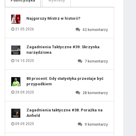
Publicystyka
Wywiady
109
110
111
112
113
114
Najgorszy Mistrz w historii?
115
116
117
118
21.05.2026
42
komentarzy
119
120
121
122
123
124
Zagadnienia Taktyczne #39: Skrzynka
125
126
narzędziowa
127
128
129
130
16.10.2025
7
komentarzy
131
80 procent: Gdy statystyka przestaje być
przypadkiem
29.09.2025
28
komentarzy
Zagadnienia taktyczne #38: Porażka na
Anfield
09.09.2025
9
komentarzy