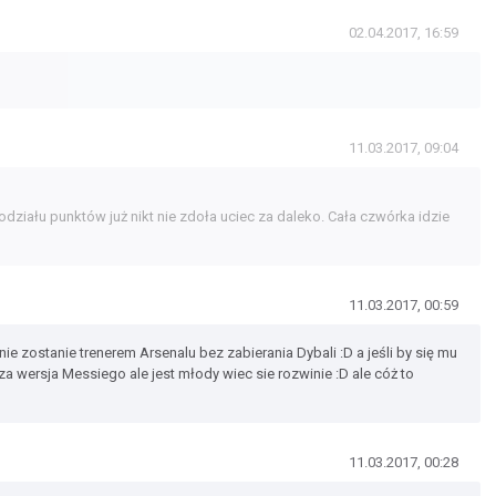
02.04.2017, 16:59
11.03.2017, 09:04
odziału punktów już nikt nie zdoła uciec za daleko. Cała czwórka idzie
11.03.2017, 00:59
ie zostanie trenerem Arsenalu bez zabierania Dybali :D a jeśli by się mu
a wersja Messiego ale jest młody wiec sie rozwinie :D ale cóż to
11.03.2017, 00:28