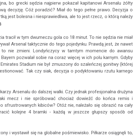
jna, bo grecki sędzia najpierw pokazał kapitanowi Arsenalu żółty
 swą decyzję. Cóż poradzić? Miał do tego pełne prawo. Decyzja o
ą jest bolesna i niesprawiedliwa, ale to jest rzecz, o którą należy
ą.
ia tracił w tym dwumeczu gola co 18 minut. To nie sędzia nie miał
ywał Arsenal taktycznie do tego pojedynku. Prawdą jest, że nawet
zego to nie zmieni. Londyńczycy w tamtym momencie do awansu
 a Bayern pozwalał sobie na coraz więcej w ich polu karnym. Gdyby
 Emirates Stadium nie był zmuszony do szaleńczej gonitwy (której
westionować. Tak czy siak, decyzja o podyktowaniu rzutu karnego
karzy Arsenalu do dalszej walki. Czy jednak profesjonalna drużyna
ki mecz i nie spróbować chociaż dowieźć do końca remis i
ąco sfrustrowanych kibiców? Otóż nie, należało się obrazić na cały
tracić kolejne 4 bramki - każdą w jeszcze głupszy sposób od
 i wystawił się na globalne pośmiewisko. Piłkarze osiągnęli to,