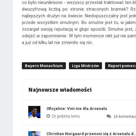
co było nieuniknione - wszyscy przestali traktować ten k
dwucyfrową liczbą po stronie straconych bramek? Rz
najlepszych drużyn na świecie. Niedopuszczalny jest je
przede wszystkim smutnym. Bo smutne jest to, w jakim 
zszargał swoją reputacją w głupi sposób. Smutne jest, 
odejść w zapomnienie. W tym momencie nikt już nie pamięt
a już od kilku lat nie zmieniło się nic.
Bayern Monachium
Liga Mistrzów
Raport pomec
Najnowsze wiadomości
Oficjalnie: Vini nie dla Arsenalu
23 godziny temu
24
komentar
Christian Norgaard przenosi się z Arsenalu do