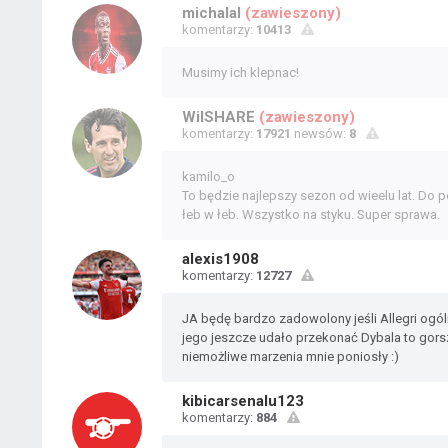
michalal
(zawieszony)
komentarzy:
10413
Musimy ich klepnac!
WilSHARE
(zawieszony)
komentarzy:
17921
newsów:
8
kamilo_o
To będzie najlepszy sezon od wieelu lat. Do p
łeb w łeb. Wszystko na styku. Super sprawa.
alexis1908
komentarzy:
12727
JA będę bardzo zadowolony jeśli Allegri ogóln
jego jeszcze udało przekonać Dybala to gorsz
niemożliwe marzenia mnie poniosły :)
kibicarsenalu123
komentarzy:
884