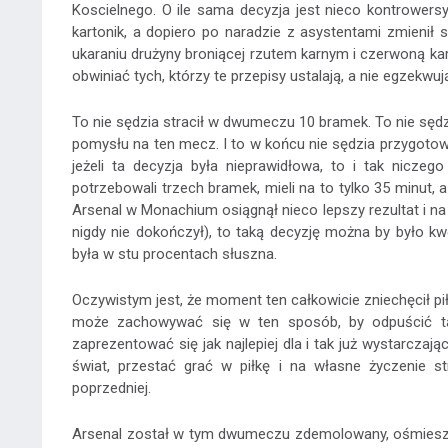
Koscielnego. O ile sama decyzja jest nieco kontrowersy
kartonik, a dopiero po naradzie z asystentami zmienił
ukaraniu drużyny broniącej rzutem karnym i czerwoną kartk
obwiniać tych, którzy te przepisy ustalają, a nie egzekwuj
To nie sędzia stracił w dwumeczu 10 bramek. To nie sędz
pomysłu na ten mecz. I to w końcu nie sędzia przygotow
jeżeli ta decyzja była nieprawidłowa, to i tak nic
potrzebowali trzech bramek, mieli na to tylko 35 minut,
Arsenal w Monachium osiągnął nieco lepszy rezultat i na
nigdy nie dokończył), to taką decyzję można by było k
była w stu procentach słuszna.
Oczywistym jest, że moment ten całkowicie zniechęcił pił
może zachowywać się w ten sposób, by odpuścić ta
zaprezentować się jak najlepiej dla i tak już wystarczaj
świat, przestać grać w piłkę i na własne życzenie s
poprzedniej.
Arsenal został w tym dwumeczu zdemolowany, ośmieszony