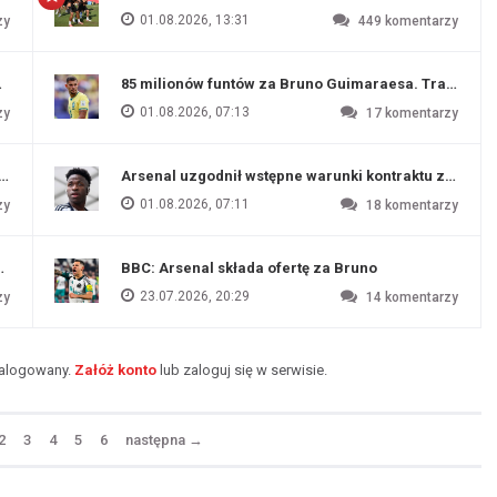
01.08.2026, 13:31
zy
449
komentarzy
ź Artety
85 milionów funtów za Bruno Guimaraesa. Transfer na
01.08.2026, 07:13
zy
17
komentarzy
funtów
Arsenal uzgodnił wstępne warunki kontraktu z Vinic
01.08.2026, 07:11
zy
18
komentarzy
endim
BBC: Arsenal składa ofertę za Bruno
23.07.2026, 20:29
zy
14
komentarzy
zalogowany.
Załóż konto
lub zaloguj się w serwisie.
2
3
4
5
6
następna
→