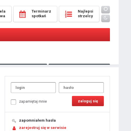
ela
Terminarz
Najlepsi
owa
spotkań
strzelcy
Oceny
pomeczowe
Typer
kanonierzy.com
UdanaRandka.com
1
2
3
4
5
6
7
8
zapamiętaj mnie
9
10
11
12
13
14
15
zapomniałem hasła
16
17
18
zarejestruj się w serwisie
19
20