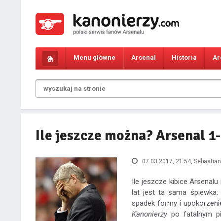
Menu główne
Arsenal
Historia
Ar
Ile jeszcze można? Arsenal 1
07.03.2017, 21:54
, Sebastia
Ile jeszcze kibice Arsenal
lat jest ta sama śpiewka:
spadek formy i upokorzenie
Kanonierzy
po fatalnym pi