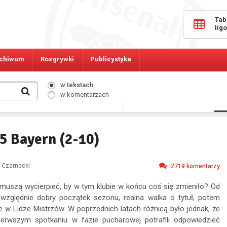
Tab
lig
chiwum
Rozgrywki
Publicystyka
w tekstach
w komentarzach
440
Osób online:
-5 Bayern (2-10)
n Czarnecki
2719
komentarzy
u muszą wycierpieć, by w tym klubie w końcu coś się zmieniło? Od
 względnie dobry początek sezonu, realna walka o tytuł, potem
 w Lidze Mistrzów. W poprzednich latach różnicą było jednak, że
erwszym spotkaniu w fazie pucharowej potrafili odpowiedzieć