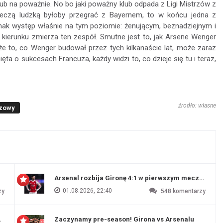
lub na poważnie. No bo jaki poważny klub odpada z Ligi Mistrzów z
eczą ludzką byłoby przegrać z Bayernem, to w końcu jedna z
dnak występ właśnie na tym poziomie: żenującym, beznadziejnym i
kierunku zmierza ten zespół. Smutne jest to, jak Arsene Wenger
że to, co Wenger budował przez tych kilkanaście lat, może zaraz
a o sukcesach Francuza, każdy widzi to, co dzieje się tu i teraz,
źrodło: własne
zowy
Arsenal rozbija Gironę 4:1 w pierwszym meczu prz
01.08.2026, 22:40
zy
548
komentarzy
 Evertonu
Zaczynamy pre-season! Girona vs Arsenalu