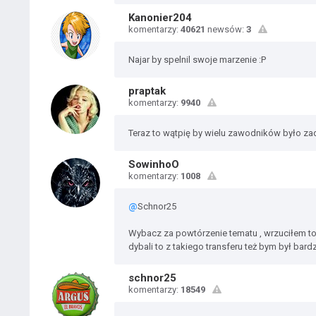
Kanonier204
komentarzy:
40621
newsów:
3
Najar by spelnil swoje marzenie :P
praptak
komentarzy:
9940
Teraz to wątpię by wielu zawodników było za
SowinhoO
komentarzy:
1008
@
Schnor25
Wybacz za powtórzenie tematu , wrzuciłem to
dybali to z takiego transferu też bym był bar
schnor25
komentarzy:
18549