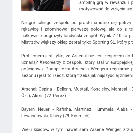
ambitną grą w rewanżu i p
motywować do wzięcia się 
Na grę takiego zespołu po prostu smutno się patrzy.
rękawicę i zdominował pierwszą połowę, ale co z te
całkowicie pogrążyły londyński zespół. Wynik 2-10 to p
Mistrzów większy oklep zebrał tylko Sporting SL, który pr
Problemem jest tylko, że Arsenal nie jest zespołem do 
uznaną?
Kanonierzy
z zespołu, który stał w europejski
pościgową. Podopieczni Arsene'a Wengera regularnie
sezonu i jest to rzecz, którą trzeba jak najszybciej zmieni
Arsenal: Ospina - Bellerin, Mustafi, Koscielny, Monreal 
Özil), Alexis (72. Perez)
Bayern: Neuer - Rafinha, Martinez, Hummels, Alaba -
Lewandowski, Ribery (79. Kimmich)
Wielu kibiców, w tym nawet sam Arsene Wenger, zrzuca