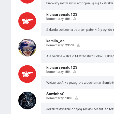
Pierwszy raz w życiu emocjonuję się Ekstrak
kibicarsenalu123
komentarzy:
884
Szkoda, że Lechia traci ten pałer który był do 
kamilo_oo
komentarzy:
23568
Ale będzie walka o Mistrzostwo Polski. Takie
kibicarsenalu123
komentarzy:
884
Widzę, że Arka przegrała z Lechem.w Sumie to
SowinhoO
komentarzy:
1008
Jeżeli faktycznie odejdą Alexis i Mesut , to t