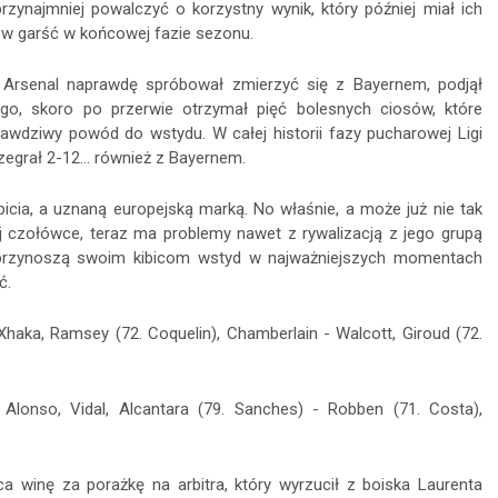
rzynajmniej powalczyć o korzystny wynik, który później miał ich
w garść w końcowej fazie sezonu.
 Arsenal naprawdę spróbował zmierzyć się z Bayernem, podjął
go, skoro po przerwie otrzymał pięć bolesnych ciosów, które
rawdziwy powód do wstydu. W całej historii fazy pucharowej Ligi
zegrał 2-12... również z Bayernem.
bicia, a uznaną europejską marką. No właśnie, a może już nie tak
ej czołówce, teraz ma problemy nawet z rywalizacją z jego grupą
 przynoszą swoim kibicom wstyd w najważniejszych momentach
ć.
- Xhaka, Ramsey (72. Coquelin), Chamberlain - Walcott, Giroud (72.
 Alonso, Vidal, Alcantara (79. Sanches) - Robben (71. Costa),
 winę za porażkę na arbitra, który wyrzucił z boiska Laurenta