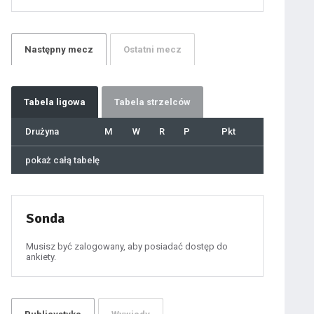
21
22
23
24
25
26
27
Następny
mecz
Ostatni
mecz
28
29
30
31
32
33
34
35
36
Tabela
ligowa
Tabela strzelców
37
38
39
40
Drużyna
M
W
R
P
Pkt
41
42
43
44
45
pokaż całą tabelę
46
47
48
49
50
51
52
53
54
Sonda
55
56
57
58
59
Musisz być zalogowany, aby posiadać dostęp do
60
ankiety.
61
100
101
102
103
104
105
106
107
108