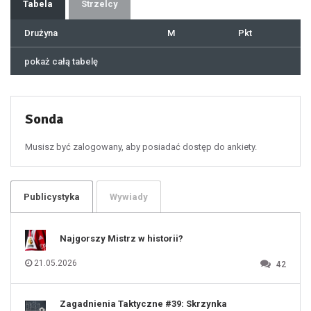
37
Tabela
Strzelcy
38
39
40
41
Drużyna
M
Pkt
42
43
44
45
46
pokaż całą tabelę
47
48
49
50
51
52
53
54
55
Sonda
56
57
58
59
60
Musisz być zalogowany, aby posiadać dostęp do ankiety.
61
100
101
102
103
104
105
106
Publicystyka
Wywiady
107
108
109
110
111
112
Najgorszy Mistrz w historii?
113
114
115
116
21.05.2026
42
117
118
119
120
121
122
123
Zagadnienia Taktyczne #39: Skrzynka
124