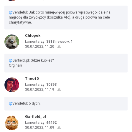
@
Vendeful: Jak co to mniej-więcej połowa wpisowego idzie na
nagrodę dla zwycięzcy (koszulka Afc), a druga połowa na cele
charytatywne.
Chlopek
komentarzy:
3813
newsów:
1
30.07.2022, 11:20
@
Garfield_pl: Gdzie kupiłeś?
Orginał?
Theo10
komentarzy:
10393
30.07.2022, 11:19
@
Vendeful: 5 dych.
Garfield_pl
komentarzy:
44492
30.07.2022, 11:09