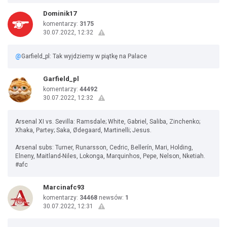
Dominik17
komentarzy:
3175
30.07.2022, 12:32
@
Garfield_pl: Tak wyjdziemy w piątkę na Palace
Garfield_pl
komentarzy:
44492
30.07.2022, 12:32
Arsenal XI vs. Sevilla: Ramsdale; White, Gabriel, Saliba, Zinchenko;
Xhaka, Partey; Saka, Ødegaard, Martinelli; Jesus.
Arsenal subs: Turner, Runarsson, Cedric, Bellerín, Mari, Holding,
Elneny, Maitland-Niles, Lokonga, Marquinhos, Pepe, Nelson, Nketiah.
#afc
Marcinafc93
komentarzy:
34468
newsów:
1
30.07.2022, 12:31