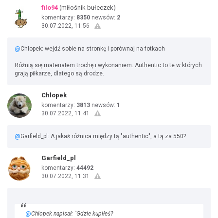
filo94
(miłośnik bułeczek)
komentarzy:
8350
newsów:
2
30.07.2022, 11:56
@
Chlopek: wejdź sobie na stronkę i porównaj na fotkach
Różnią się materiałem trochę i wykonaniem. Authentic to te w których
grają piłkarze, dlatego są drodze.
Chlopek
komentarzy:
3813
newsów:
1
30.07.2022, 11:41
@
Garfield_pl: A jakaś różnica między tą "authentic", a tą za 550?
Garfield_pl
komentarzy:
44492
30.07.2022, 11:31
@
Chlopek napisał: "Gdzie kupiłeś?