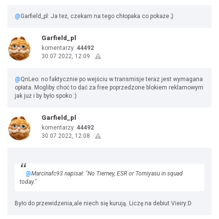
@
Garfield_pl: Ja też, czekam na tego chłopaka co pokaże ;)
Garfield_pl
komentarzy:
44492
30.07.2022, 12:09
@
QnLeo: no faktycznie po wejściu w transmisje teraz jest wymagana
opłata. Mogliby choć to dać za free poprzedzone blokiem reklamowym
jak już i by było spoko :)
Garfield_pl
komentarzy:
44492
30.07.2022, 12:08
@
Marcinafc93 napisał: "No Tierney, ESR or Tomiyasu in squad
today."
Było do przewidzenia,ale niech się kurują. Liczę na debiut Vieiry:D