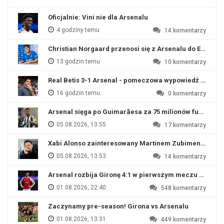
Oficjalnie: Vini nie dla Arsenalu
4 godziny temu
14
komentarzy
Christian Norgaard przenosi się z Arsenalu do Everton
13 godzin temu
10
komentarzy
Real Betis 3-1 Arsenal - pomeczowa wypowiedź Artety
16 godzin temu
0
komentarzy
Arsenal sięga po Guimarãesa za 75 milionów funtów
05.08.2026, 13:55
17
komentarzy
Xabi Alonso zainteresowany Martinem Zubimendim
05.08.2026, 13:53
14
komentarzy
Arsenal rozbija Gironę 4:1 w pierwszym meczu przyg
01.08.2026, 22:40
548
komentarzy
Zaczynamy pre-season! Girona vs Arsenalu
01.08.2026, 13:31
449
komentarzy