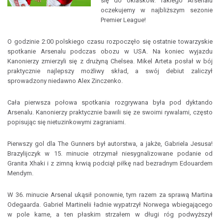
się do oklasków. Takiego Arsenalu
oczekujemy w najbliższym sezonie
Premier League!
O godzinie 2:00 polskiego czasu rozpoczęło się ostatnie towarzyskie
spotkanie Arsenalu podczas obozu w USA. Na koniec wyjazdu
Kanonierzy zmierzyli się z drużyną Chelsea. Mikel Arteta posłał w bój
praktycznie najlepszy możliwy skład, a swój debiut zaliczył
sprowadzony niedawno Alex Zinczenko.
Cała pierwsza połowa spotkania rozgrywana była pod dyktando
Arsenalu. Kanonierzy praktycznie bawili się ze swoimi rywalami, często
popisując się nietuzinkowymi zagraniami.
Pierwszy gol dla The Gunners był autorstwa, a jakże, Gabriela Jesusa!
Brazylijczyk w 15. minucie otrzymał niesygnalizowane podanie od
Granita Xhaki i z zimną krwią podciął piłkę nad bezradnym Edouardem
Mendym.
W 36. minucie Arsenal ukąsił ponownie, tym razem za sprawą Martina
Odegaarda. Gabriel Martinelii ładnie wypatrzył Norwega wbiegającego
w pole karne, a ten płaskim strzałem w długi róg podwyższył