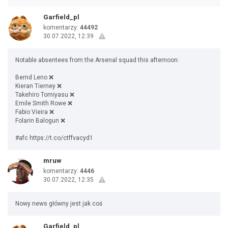
Garfield_pl
komentarzy:
44492
30.07.2022, 12:39
Notable absentees from the Arsenal squad this afternoon:
Bernd Leno ❌
Kieran Tierney ❌
Takehiro Tomiyasu ❌
Emile Smith Rowe ❌
Fabio Vieira ❌
Folarin Balogun ❌
#afc https://t.co/ctffvacyd1
mruw
komentarzy:
4446
30.07.2022, 12:35
Nowy news główny jest jak coś
Garfield_pl