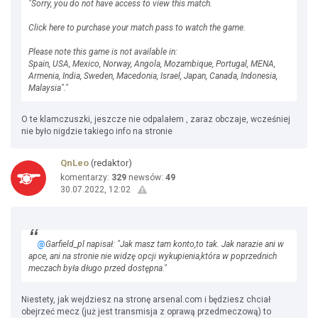
"Sorry, you do not have access to view this match.
Click here to purchase your match pass to watch the game.
Please note this game is not available in:
Spain, USA, Mexico, Norway, Angola, Mozambique, Portugal, MENA,
Armenia, India, Sweden, Macedonia, Israel, Japan, Canada, Indonesia,
Malaysia"."
O te klamczuszki, jeszcze nie odpalałem , zaraz obczaje, wcześniej
nie było nigdzie takiego info na stronie
QnLeo
(redaktor)
komentarzy:
329
newsów:
49
30.07.2022, 12:02
@
Garfield_pl napisał: "Jak masz tam konto,to tak. Jak narazie ani w
apce, ani na stronie nie widzę opcji wykupienia,która w poprzednich
meczach była długo przed dostępna."
Niestety, jak wejdziesz na stronę arsenal.com i będziesz chciał
obejrzeć mecz (już jest transmisja z oprawą przedmeczową) to