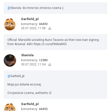
@
Slaviola: do mnie też zmierza czarna ;)
Garfield_pl
komentarzy:
44492
30.07.2022, 11:08
Official: Marseille unveiling Nuno Tavares as their new loan signing
from Arsenal. #afc https://t.co/wF86kIaN55
Slaviola
komentarzy:
12380
30.07.2022, 11:04
@
Garfield_pl:
Moja już dotarła wczoraj.
Oczywiście czarna, authentic ;D
Garfield_pl
komentarzy:
44492