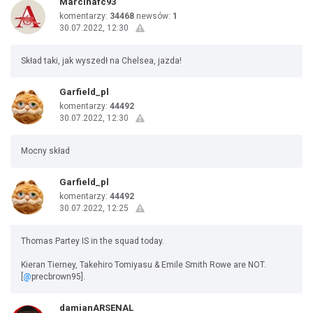
Marcinafc93
komentarzy:
34468
newsów:
1
30.07.2022, 12:30
Skład taki, jak wyszedł na Chelsea, jazda!
Garfield_pl
komentarzy:
44492
30.07.2022, 12:30
Mocny skład
Garfield_pl
komentarzy:
44492
30.07.2022, 12:25
Thomas Partey IS in the squad today.
Kieran Tierney, Takehiro Tomiyasu & Emile Smith Rowe are NOT.
[
@
precbrown95].
damianARSENAL