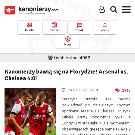
tabela
mecze
bramki
oceny
typer
Osób online:
4052
Kanonierzy bawią się na Florydzie! Arsenal vs.
Chelsea 4:0!
24.07.2022, 02:10
2348
Maszyna ruszyła! Tak można
powiedzieć po dzisiejszym nocnym
spotkaniu Arsenalu z Chelsea. Drużyna
Mikela Artety rozgromiła rywali z
Londynu w stosunku 4:0, a momentami
obserwując ich grę ręce same składały