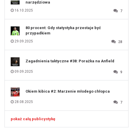
125
narzędziowa
126
127
128
16.10.2025
7
129
130
131
80 procent: Gdy statystyka przestaje być
przypadkiem
29.09.2025
28
Zagadnienia taktyczne #38: Porażka na Anfield
09.09.2025
9
Okiem kibica #2: Marzenie młodego chłopca
28.08.2025
7
pokaż całą publicystykę