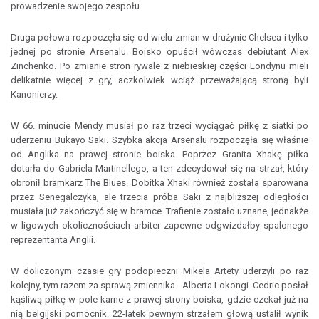
prowadzenie swojego zespołu.
Druga połowa rozpoczęła się od wielu zmian w drużynie Chelsea i tylko
jednej po stronie Arsenalu. Boisko opuścił wówczas debiutant Alex
Zinchenko. Po zmianie stron rywale z niebieskiej części Londynu mieli
delikatnie więcej z gry, aczkolwiek wciąż przeważającą stroną byli
Kanonierzy.
W 66. minucie Mendy musiał po raz trzeci wyciągać piłkę z siatki po
uderzeniu Bukayo Saki. Szybka akcja Arsenalu rozpoczęła się właśnie
od Anglika na prawej stronie boiska. Poprzez Granita Xhakę piłka
dotarła do Gabriela Martinellego, a ten zdecydował się na strzał, który
obronił bramkarz The Blues. Dobitka Xhaki również została sparowana
przez Senegalczyka, ale trzecia próba Saki z najbliższej odległości
musiała już zakończyć się w bramce. Trafienie zostało uznane, jednakże
w ligowych okolicznościach arbiter zapewne odgwizdałby spalonego
reprezentanta Anglii.
W doliczonym czasie gry podopieczni Mikela Artety uderzyli po raz
kolejny, tym razem za sprawą zmiennika - Alberta Lokongi. Cedric posłał
kąśliwą piłkę w pole karne z prawej strony boiska, gdzie czekał już na
nią belgijski pomocnik. 22-latek pewnym strzałem głową ustalił wynik