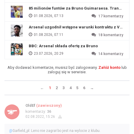
85 milionów funtów za Bruno Guimaraesa. Transfer na o
01.08.2026, 07:13
17
komentarzy
Arsenal uzgodnił wstępne warunki kontraktu z Viniciu
01.08.2026, 07:11
18
komentarzy
BBC: Arsenal składa ofertę za Bruno
23.07.2026, 20:29
14
komentarzy
Aby dodawać komentarze, musisz być zalogowany.
Załóż konto
lub
zaloguj się w serwisie.
←
1
2
3
4
5
6
→
OldEf
(zawieszony)
komentarzy:
36
02.08.2022, 15:26
@
Garfield_pl: Leno nie zagrał bo jest na wylocie z klubu.