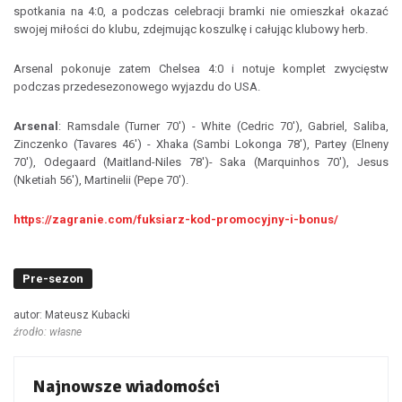
spotkania na 4:0, a podczas celebracji bramki nie omieszkał okazać
swojej miłości do klubu, zdejmując koszulkę i całując klubowy herb.
Arsenal pokonuje zatem Chelsea 4:0 i notuje komplet zwycięstw
podczas przedesezonowego wyjazdu do USA.
Arsenal
: Ramsdale (Turner 70') - White (Cedric 70'), Gabriel, Saliba,
Zinczenko (Tavares 46') - Xhaka (Sambi Lokonga 78'), Partey (Elneny
70'), Odegaard (Maitland-Niles 78')- Saka (Marquinhos 70'), Jesus
(Nketiah 56'), Martinelii (Pepe 70').
https://zagranie.com/fuksiarz-kod-promocyjny-i-bonus/
Pre-sezon
autor: Mateusz Kubacki
źrodło: własne
Najnowsze wiadomości