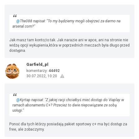
@
The088 napisał: "To my będziemy mogli obejrzeć za darmo na
arsenal.com?"
Jak masz tam konto,to tak. Jak narazie ani w apce, ani na stronie nie
widzę opcji wykupienia,która w poprzednich meczach była długo przed
dostępna.
Garfield_pl
komentarzy:
44492
30.07.2022, 10:20
@
Kyrtap napisał: "Z jakiej racji chciałbyś mieć dostęp do Viaplay w
ramach abonamentu C+? Przecież to dwie niepowiązane ze sobą
usługi."
Ponoć dla tych którzy posiadają pakiet sportowy c+ ma być dostęp za
free, ale zobaczymy.