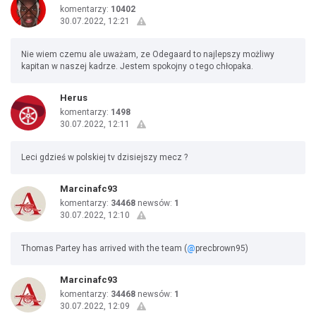
komentarzy:
10402
30.07.2022, 12:21
Nie wiem czemu ale uważam, ze Odegaard to najlepszy możliwy
kapitan w naszej kadrze. Jestem spokojny o tego chłopaka.
Herus
komentarzy:
1498
30.07.2022, 12:11
Leci gdzieś w polskiej tv dzisiejszy mecz ?
Marcinafc93
komentarzy:
34468
newsów:
1
30.07.2022, 12:10
Thomas Partey has arrived with the team (
@
precbrown95)
Marcinafc93
komentarzy:
34468
newsów:
1
30.07.2022, 12:09