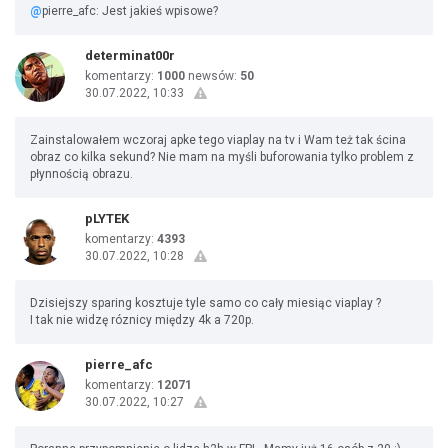
@
pierre_afc: Jest jakieś wpisowe?
determinat00r
komentarzy:
1000
newsów:
50
30.07.2022, 10:33
Zainstalowałem wczoraj apke tego viaplay na tv i Wam też tak ścina
obraz co kilka sekund? Nie mam na myśli buforowania tylko problem z
płynnością obrazu.
pLYTEK
komentarzy:
4393
30.07.2022, 10:28
Dzisiejszy sparing kosztuje tyle samo co cały miesiąc viaplay ?
I tak nie widzę róznicy między 4k a 720p.
pierre_afc
komentarzy:
12071
30.07.2022, 10:27