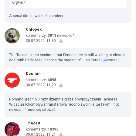
Orginał?"
Arsenal direct, w dzień premiery
Chlopek
komentarzy:
3813
newsów:
1
30.07.2022, 11:30
The Turkish press confirms that Fenerbahce is still working to close a
deal with Pablo Mari, despite the signing of Luan Peres [
@
iemad ]
Dzulian
komentarzy:
4098
30.07.2022, 11:29
Romano średnio 3 razy dziennie pisze o wypożyczeniu Tavaresa.
Widać że lokomotywa transferowa mocno zwolniła, że takimi "hot
newsami" musi się ratować.
Theo10
komentarzy:
10393
30.07.2022, 11:21