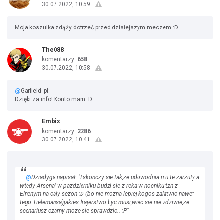
30.07.2022, 10:59
Moja koszulka zdąży dotrzeć przed dzisiejszym meczem :D
The088
komentarzy:
658
30.07.2022, 10:58
@
Garfield_pl:
Dzięki za info! Konto mam :D
Embix
komentarzy:
2286
30.07.2022, 10:41
@
Dziadyga napisał: "I skonczy sie tak,ze udowodnia mu te zarzuty a
wtedy Arsenal w pazdzierniku budzi sie z reka w nocniku tzn z
Elnenym na caly sezon :D (bo nie mozna lepiej kogos zalatwic nawet
tego Tielemansa)jakies frajerstwo byc musi,wiec sie nie zdziwie,ze
scenariusz czarny moze sie sprawdzic.. :P"