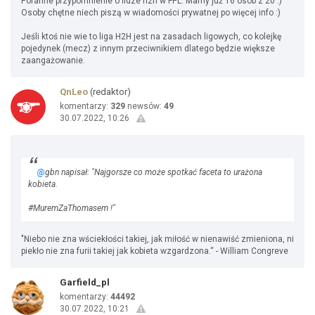
Poranne przypomnienie o lidze h2h w FPL. Mamy już 16 osób z 20 :)
Osoby chętne niech piszą w wiadomości prywatnej po więcej info :)
Jeśli ktoś nie wie to liga H2H jest na zasadach ligowych, co kolejkę
pojedynek (mecz) z innym przeciwnikiem dlatego będzie większe
zaangażowanie.
QnLeo
(redaktor)
komentarzy:
329
newsów:
49
30.07.2022, 10:26
@
gbn napisał: "Najgorsze co może spotkać faceta to urażona
kobieta.
#MuremZaThomasem !"
"Niebo nie zna wściekłości takiej, jak miłość w nienawiść zmieniona, ni
piekło nie zna furii takiej jak kobieta wzgardzona.“ - William Congreve
Garfield_pl
komentarzy:
44492
30.07.2022, 10:21