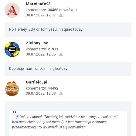
Marcinafc93
komentarzy:
34468
newsów:
1
30.07.2022, 12:07
No Tierney, ESR or Tomiyasu in squad today.
ZielonyLisc
komentarzy:
21971
30.07.2022, 12:05
Depresję mam, urlop mi się kończy
Garfield_pl
komentarzy:
44492
30.07.2022, 12:03
@
QnLeo napisał: "Niestety, jak wejdziesz na stronę arsenal.com i
będziesz chciał obejrzeć mecz (już jest transmisja z oprawą
przedmeczową) to wyświetli Ci się komunikat: