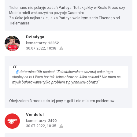
Tielemans nie pokryje zadań Parteya. To tak jakby w Realu Kroos czy
Modric mieli wskoczyć na pozycję Casemiro.
Za Xake jak najbardziej, a za Parteya wolałbym serio Elnenego od
Tielemansa
Dziadyga
komentarzy:
13352
30.07.2022, 10:38
@
determinat00r napisał: "Zainstalowałem wczoraj apke tego
viaplay na tv i Wam też tak ścina obraz co kilka sekund? Nie mam na
myśli buforowania tylko problem z płynnością obrazu."
Obejrzalem 3 mecze do tej pory + golf i nie mialem problemow.
Vendeful
komentarzy:
2490
30.07.2022, 10:35