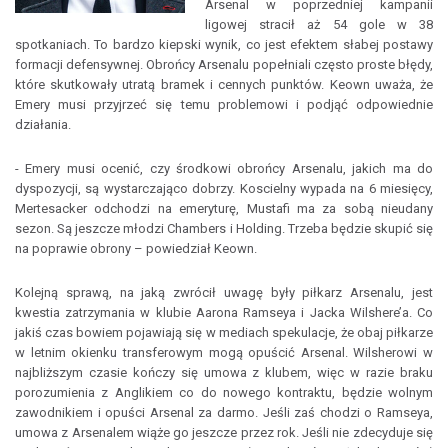
Arsenal w poprzedniej kampanii
ligowej stracił aż 54 gole w 38
spotkaniach. To bardzo kiepski wynik, co jest efektem słabej postawy
formacji defensywnej. Obrońcy Arsenalu popełniali często proste błędy,
które skutkowały utratą bramek i cennych punktów. Keown uważa, że
Emery musi przyjrzeć się temu problemowi i podjąć odpowiednie
działania.
- Emery musi ocenić, czy środkowi obrońcy Arsenalu, jakich ma do
dyspozycji, są wystarczająco dobrzy. Koscielny wypada na 6 miesięcy,
Mertesacker odchodzi na emeryturę, Mustafi ma za sobą nieudany
sezon. Są jeszcze młodzi Chambers i Holding. Trzeba będzie skupić się
na poprawie obrony – powiedział Keown.
Kolejną sprawą, na jaką zwrócił uwagę były piłkarz Arsenalu, jest
kwestia zatrzymania w klubie Aarona Ramseya i Jacka Wilshere’a. Co
jakiś czas bowiem pojawiają się w mediach spekulacje, że obaj piłkarze
w letnim okienku transferowym mogą opuścić Arsenal. Wilsherowi w
najbliższym czasie kończy się umowa z klubem, więc w razie braku
porozumienia z Anglikiem co do nowego kontraktu, będzie wolnym
zawodnikiem i opuści Arsenal za darmo. Jeśli zaś chodzi o Ramseya,
umowa z Arsenalem wiąże go jeszcze przez rok. Jeśli nie zdecyduje się