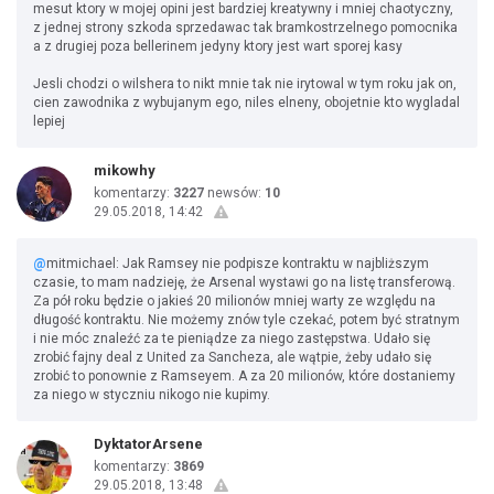
mesut ktory w mojej opini jest bardziej kreatywny i mniej chaotyczny,
z jednej strony szkoda sprzedawac tak bramkostrzelnego pomocnika
a z drugiej poza bellerinem jedyny ktory jest wart sporej kasy
Jesli chodzi o wilshera to nikt mnie tak nie irytowal w tym roku jak on,
cien zawodnika z wybujanym ego, niles elneny, obojetnie kto wygladal
lepiej
mikowhy
komentarzy:
3227
newsów:
10
29.05.2018, 14:42
@
mitmichael: Jak Ramsey nie podpisze kontraktu w najbliższym
czasie, to mam nadzieję, że Arsenal wystawi go na listę transferową.
Za pół roku będzie o jakieś 20 milionów mniej warty ze względu na
długość kontraktu. Nie możemy znów tyle czekać, potem być stratnym
i nie móc znaleźć za te pieniądze za niego zastępstwa. Udało się
zrobić fajny deal z United za Sancheza, ale wątpie, żeby udało się
zrobić to ponownie z Ramseyem. A za 20 milionów, które dostaniemy
za niego w styczniu nikogo nie kupimy.
DyktatorArsene
komentarzy:
3869
29.05.2018, 13:48