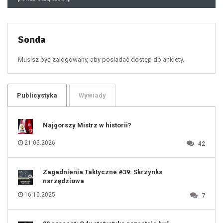
48
49
50
51
52
53
54
55
Sonda
56
57
58
59
60
Musisz być zalogowany, aby posiadać dostęp do ankiety.
61
100
101
102
103
104
105
106
Publicystyka
Wywiady
107
108
109
110
111
112
Najgorszy Mistrz w historii?
113
114
115
116
21.05.2026
42
117
118
119
120
121
122
123
Zagadnienia Taktyczne #39: Skrzynka
124
125
narzędziowa
126
127
128
16.10.2025
7
129
130
131