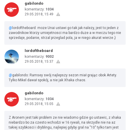
gabilondo
komentarzy:
1034
29.05.2018, 15:49
@
lordoftheboard: moze Unai ustawi go tak jak nalezy, jest to jeden z
zawodnikow ktorzy umiejetnosci ma bardzo duze a w meczu tego nie
sprzedaje, podanie, strzal przeglad pola, ja w niego akurat wierze ;)
lordoftheboard
komentarzy:
9002
29.05.2018, 15:37
@
gabilondo: Ramsey swój najlepszy sezon miał grając obok Artety.
Tylko Mikel dawał spokój, a nie jak Xhaka chaos.
gabilondo
komentarzy:
1034
29.05.2018, 15:05
Z Aronem jest taki problem ze nie wiadomo gdzie go ustawic, z xhaka
niebardzo bo za czesto wchodzi w 16 rywali, na skrzydle nie na az
takiej szybkosci i dryblingu, najlepiej gdyby gral na "10" tylko tam jest