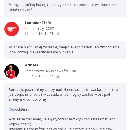
Mamy tak krótką ławkę, że zatrzymanie obu powinno być planem na
teraźniejszość
kanonier21afc
komentarzy:
2257
30.05.2018, 12:41
Wilshere niech lepiej zostanie, odejście jego zablokuje wzmocnienie
innej pozycji przy takim małym budżecie
Armata500
komentarzy:
4683
newsów:
130
30.05.2018, 09:26
Ramseya powinniśmy zatrzymać. Natomiast co do Jacka, jest mi to
już obojętne, chociaż w zasadzie, też mógłby zostać. Może pod
Emerym wróci do formy.
@
glock9mm:
A ty jesteś trenerem, że się wypowiadasz krytycznie na temat jego
wypowiedzi? ;)
Czasami trzeba mówić oczywistości, nic w tym złego. Pierniczyć