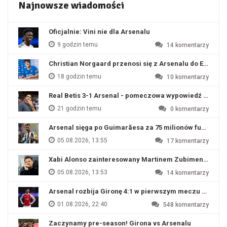
Najnowsze wiadomości
Oficjalnie: Vini nie dla Arsenalu
9 godzin temu
14
komentarzy
Christian Norgaard przenosi się z Arsenalu do Everton
18 godzin temu
10
komentarzy
Real Betis 3-1 Arsenal - pomeczowa wypowiedź Artety
21 godzin temu
0
komentarzy
Arsenal sięga po Guimarãesa za 75 milionów funtów
05.08.2026, 13:55
17
komentarzy
Xabi Alonso zainteresowany Martinem Zubimendim
05.08.2026, 13:53
14
komentarzy
Arsenal rozbija Gironę 4:1 w pierwszym meczu przyg
01.08.2026, 22:40
548
komentarzy
Zaczynamy pre-season! Girona vs Arsenalu