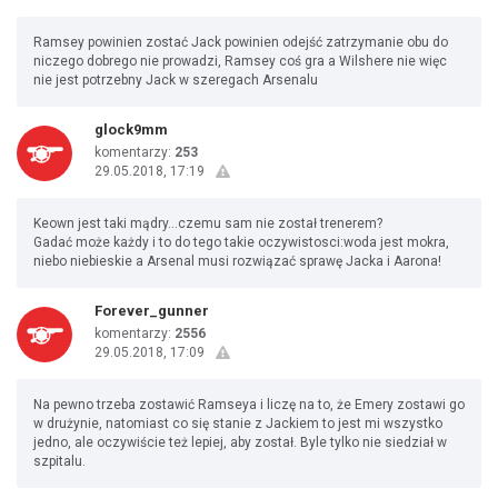
Ramsey powinien zostać Jack powinien odejść zatrzymanie obu do
niczego dobrego nie prowadzi, Ramsey coś gra a Wilshere nie więc
nie jest potrzebny Jack w szeregach Arsenalu
glock9mm
komentarzy:
253
29.05.2018, 17:19
Keown jest taki mądry...czemu sam nie został trenerem?
Gadać może każdy i to do tego takie oczywistosci:woda jest mokra,
niebo niebieskie a Arsenal musi rozwiązać sprawę Jacka i Aarona!
Forever_gunner
komentarzy:
2556
29.05.2018, 17:09
Na pewno trzeba zostawić Ramseya i liczę na to, że Emery zostawi go
w drużynie, natomiast co się stanie z Jackiem to jest mi wszystko
jedno, ale oczywiście też lepiej, aby został. Byle tylko nie siedział w
szpitalu.