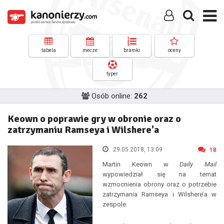
tabela
mecze
bramki
oceny
typer
Osób online:
262
Keown o poprawie gry w obronie oraz o
zatrzymaniu Ramseya i Wilshere'a
29.05.2018, 13:09
18
Martin Keown w
Daily Mail
wypowiedział się na temat
wzmocnienia obrony oraz o potrzebie
zatrzymania Ramseya i Wilshere’a w
zespole.