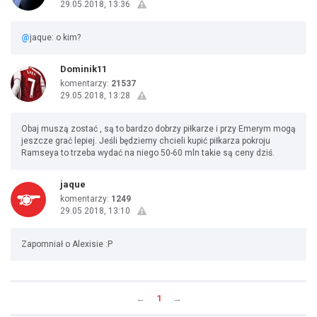
29.05.2018, 13:36
@
jaque: o kim?
Dominik11
komentarzy:
21537
29.05.2018, 13:28
Obaj muszą zostać , są to bardzo dobrzy piłkarze i przy Emerym mogą
jeszcze grać lepiej. Jeśli będziemy chcieli kupić piłkarza pokroju
Ramseya to trzeba wydać na niego 50-60 mln takie są ceny dziś.
jaque
komentarzy:
1249
29.05.2018, 13:10
Zapomniał o Alexisie :P
←
1
→