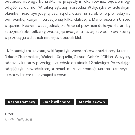
podpisać nowego kontraktu, w przyszłym roku również będzie mógł
odejść za darmo. W takiej sytuacji sprzedaż Walijczyka w aktualnym
okienku może być jedyną szansą dla klubu na zarobienie pieniędzy na
pomocniku, którym interesuje się kilka klubów, z Manchesterem United
włącznie. Keown uważa jednak, że Arsenal powinien dołożyć starań, by
zatrzymać obu piłkarzy, zwracając uwagę na liczbę zawodników, którzy
w przeciągu ostatnich miesięcy opuścili klub.
- Nie pamiętam sezonu, w którym tylu zawodników opuściłoby Arsenal.
Oxlade-Chamberlain, Walcott, Coquelin, Giroud, Gabriel i Gibbs. Wszyscy
odeszli z klubu w przeciągu zaledwie ostatnich 12 miesięcy. Pozwalając
odejść tylu zawodnikom, Arsenal musi zatrzymać Aarona Ramseya i
Jacka Wilshere’a – oznajmił Keown.
Aaron Ramsey
Jack Wilshere
Martin Keown
autor:
źrodło: Daily Mail