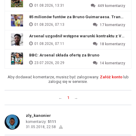
01.08.2026, 13:31
449
komentarzy
85 milionów funtów za Bruno Guimaraesa. Transfer na o
01.08.2026, 07:13
17
komentarzy
Arsenal uzgodnił wstępne warunki kontraktu z Viniciu
01.08.2026, 07:11
18
komentarzy
BBC: Arsenal składa ofertę za Bruno
23.07.2026, 20:29
14
komentarzy
Aby dodawać komentarze, musisz być zalogowany.
Załóż konto
lub
zaloguj się w serwisie.
←
1
→
zly_kanonier
komentarzy:
5111
31.05.2018, 22:58