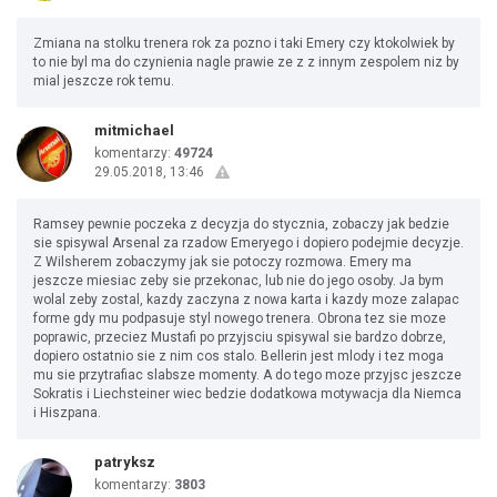
Zmiana na stolku trenera rok za pozno i taki Emery czy ktokolwiek by
to nie byl ma do czynienia nagle prawie ze z z innym zespolem niz by
mial jeszcze rok temu.
mitmichael
komentarzy:
49724
29.05.2018, 13:46
Ramsey pewnie poczeka z decyzja do stycznia, zobaczy jak bedzie
sie spisywal Arsenal za rzadow Emeryego i dopiero podejmie decyzje.
Z Wilsherem zobaczymy jak sie potoczy rozmowa. Emery ma
jeszcze miesiac zeby sie przekonac, lub nie do jego osoby. Ja bym
wolal zeby zostal, kazdy zaczyna z nowa karta i kazdy moze zalapac
forme gdy mu podpasuje styl nowego trenera. Obrona tez sie moze
poprawic, przeciez Mustafi po przyjsciu spisywal sie bardzo dobrze,
dopiero ostatnio sie z nim cos stalo. Bellerin jest mlody i tez moga
mu sie przytrafiac slabsze momenty. A do tego moze przyjsc jeszcze
Sokratis i Liechsteiner wiec bedzie dodatkowa motywacja dla Niemca
i Hiszpana.
patryksz
komentarzy:
3803