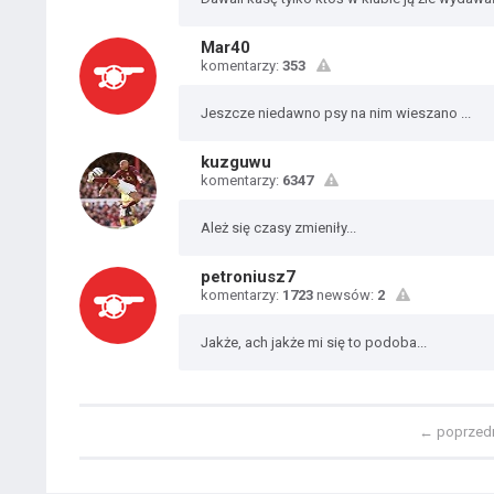
Mar40
komentarzy:
353
Jeszcze niedawno psy na nim wieszano ...
kuzguwu
komentarzy:
6347
Ależ się czasy zmieniły...
petroniusz7
komentarzy:
1723
newsów:
2
Jakże, ach jakże mi się to podoba...
←
poprzed