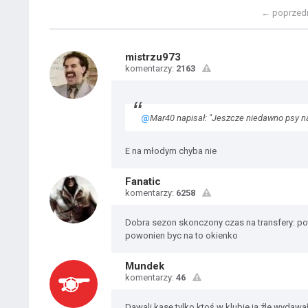
←
poprzed
mistrzu973
komentarzy:
2163
@
Mar40 napisał: "Jeszcze niedawno psy na
E na młodym chyba nie
Fanatic
komentarzy:
6258
Dobra sezon skonczony czas na transfery: po
powonien byc na to okienko
Mundek
komentarzy:
46
Dawali kasę tylko ktoś w klubie ją źle wydawał a