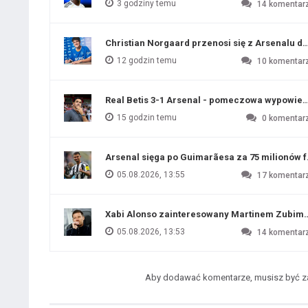
3 godziny temu
14
komentar
Christian Norgaard przenosi się z Arsenalu do
12 godzin temu
10
komentar
Real Betis 3-1 Arsenal - pomeczowa wypowied
15 godzin temu
0
komentar
Arsenal sięga po Guimarãesa za 75 milionów 
05.08.2026, 13:55
17
komentar
Xabi Alonso zainteresowany Martinem Zubim
05.08.2026, 13:53
14
komentar
Aby dodawać komentarze, musisz być 