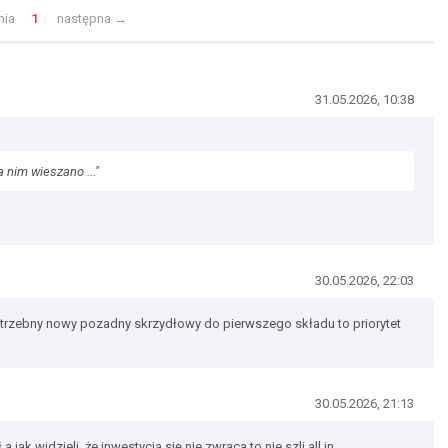
nia
1
następna
→
31.05.2026, 10:38
 nim wieszano ..."
30.05.2026, 22:03
trzebny nowy pozadny skrzydłowy do pierwszego składu to priorytet
30.05.2026, 21:13
 jak widzieli, że inwestycja się nie zwraca to nie szli all in