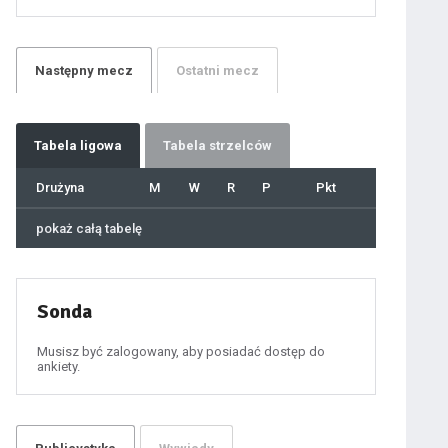
21
22
23
24
25
26
27
Następny
mecz
Ostatni
mecz
28
29
30
31
32
33
34
35
36
Tabela
ligowa
Tabela strzelców
37
38
39
40
Drużyna
M
W
R
P
Pkt
41
42
43
44
45
pokaż całą tabelę
46
47
48
49
50
51
52
53
54
Sonda
55
56
57
58
59
Musisz być zalogowany, aby posiadać dostęp do
60
ankiety.
61
100
101
102
103
104
105
ygotowawczym
106
107
108