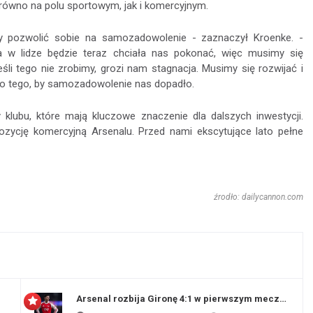
równo na polu sportowym, jak i komercyjnym.
 pozwolić sobie na samozadowolenie - zaznaczył Kroenke. -
a w lidze będzie teraz chciała nas pokonać, więc musimy się
śli tego nie zrobimy, grozi nam stagnacja. Musimy się rozwijać i
do tego, by samozadowolenie nas dopadło.
klubu, które mają kluczowe znaczenie dla dalszych inwestycji.
ozycję komercyjną Arsenalu. Przed nami ekscytujące lato pełne
źrodło: dailycannon.com
Arsenal rozbija Gironę 4:1 w pierwszym meczu prz