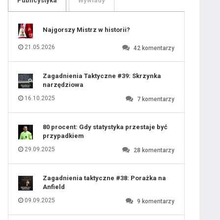
Publicystyka
Wywiady
109
110
111
112
113
114
Najgorszy Mistrz w historii?
115
116
117
118
21.05.2026
42
komentarzy
119
120
121
122
123
 ostatniej prostej
124
Zagadnienia Taktyczne #39: Skrzynka
125
126
narzędziowa
127
128
129
130
16.10.2025
7
komentarzy
131
iusem Juniorem?
80 procent: Gdy statystyka przestaje być
przypadkiem
29.09.2025
28
komentarzy
Zagadnienia taktyczne #38: Porażka na
Anfield
09.09.2025
9
komentarzy