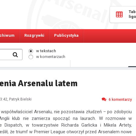
Tab
lig
chiwum
Rozgrywki
Publicystyka
w tekstach
w komentarzach
9794
Osób online:
nia Arsenalu latem
3:42
, Patryk Bielski
6
komentarzy
 współwłaściciel Arsenalu, nie pozostawia złudzeń – po zdobyciu
Anglii klub nie zamierza spocząć na laurach. W rozmowie w
 Dispatch, w towarzystwie Richarda Garlicka i Mikela Artety,
eślił, że triumf w Premier League otworzył przed Arsenalem nowe