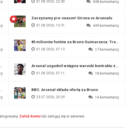
01.08.2026, 22:40
zy
548
komentarzy
 Evertonu
Zaczynamy pre-season! Girona vs Arsenalu
01.08.2026, 13:31
zy
449
komentarzy
ź Artety
85 milionów funtów za Bruno Guimaraesa. Transfer na
01.08.2026, 07:13
zy
17
komentarzy
funtów
Arsenal uzgodnił wstępne warunki kontraktu z Vinic
01.08.2026, 07:11
zy
18
komentarzy
endim
BBC: Arsenal składa ofertę za Bruno
23.07.2026, 20:29
zy
14
komentarzy
zalogowany.
Załóż konto
lub zaloguj się w serwisie.