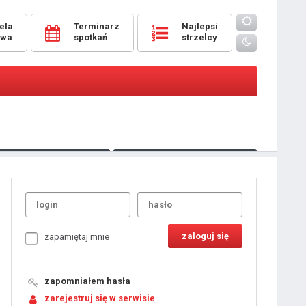
ela
Terminarz
Najlepsi
owa
spotkań
strzelcy
Oceny
pomeczowe
Typer
kanonierzy.com
UdanaRandka.com
1
2
3
4
5
6
7
8
zapamiętaj mnie
9
10
11
12
13
14
15
zapomniałem hasła
16
17
18
zarejestruj się w serwisie
19
20