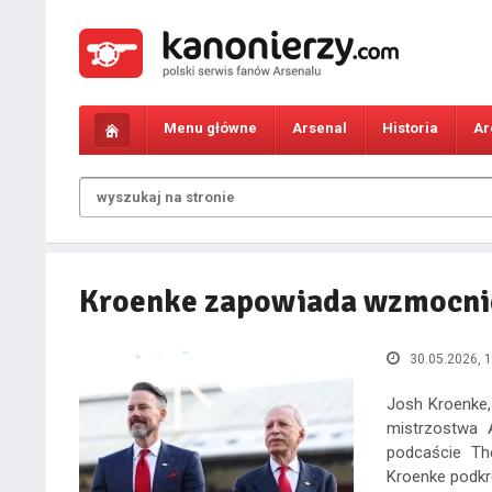
Menu główne
Arsenal
Historia
Ar
Kroenke zapowiada wzmocnie
30.05.2026, 1
Josh Kroenke,
mistrzostwa 
podcaście The
Kroenke podkr