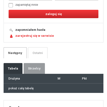
6
7
zapamiętaj mnie
8
9
10
11
12
13
14
15
16
17
18
19
zapomniałem hasła
20
21
zarejestruj się w serwisie
22
23
24
25
26
27
28
29
Następny
Ostatni
30
31
32
33
34
35
36
37
Tabela
Strzelcy
38
39
40
41
Drużyna
M
Pkt
42
43
44
45
46
pokaż całą tabelę
47
48
49
50
51
52
53
54
55