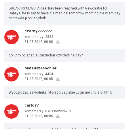
BREAKING NEWS: A deal has been reached with Newcastle for
Cabaye, he is set to have his medical tomorrow morning nie wiem czy
to prawda plotki to plotki
czarny7777777
komentarzy:
2533
31.08.2012, 00:08
co jutro ogladac superpuchar czy dedline day?
MateuszK4nonier
komentarzy:
4404
31.08.2012, 00:05
Wypożyczać zawodnika, którego Zagłębie Lubin nie chciało. Pff :D
carlosV
komentarzy:
8701
newsów:
1
31.08.2012, 00:05