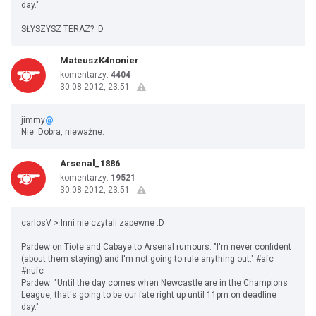
day."
SŁYSZYSZ TERAZ? :D
MateuszK4nonier
komentarzy:
4404
30.08.2012, 23:51
jimmy
@
Nie. Dobra, nieważne.
Arsenal_1886
komentarzy:
19521
30.08.2012, 23:51
carlosV > Inni nie czytali zapewne :D
Pardew on Tiote and Cabaye to Arsenal rumours: "I'm never confident
(about them staying) and I'm not going to rule anything out." #afc
#nufc
Pardew: "Until the day comes when Newcastle are in the Champions
League, that's going to be our fate right up until 11pm on deadline
day."