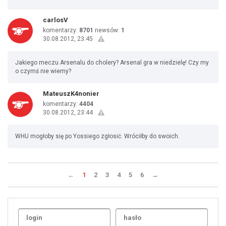
carlosV
komentarzy:
8701
newsów:
1
30.08.2012, 23:45
Jakiego meczu Arsenalu do cholery? Arsenal gra w niedzielę! Czy my
o czymś nie wiemy?
MateuszK4nonier
komentarzy:
4404
30.08.2012, 23:44
WHU mogłoby się po Yossiego zgłosić. Wróciłby do swoich.
←
1
2
3
4
5
6
→
Uda
1
2
3
4
5