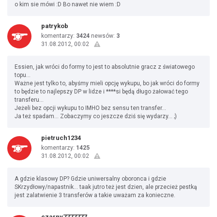
o kim sie mówi :D Bo nawet nie wiem :D
patrykob
komentarzy:
3424
newsów:
3
31.08.2012, 00:02
Essien, jak wróci do formy to jest to absolutnie gracz z światowego
topu...
Ważne jest tylko to, abyśmy mieli opcję wykupu, bo jak wróci do formy
to będzie to najlepszy DP w lidze i ****si będą długo żałować tego
transferu...
Jeżeli bez opcji wykupu to IMHO bez sensu ten transfer...
Ja też spadam... Zobaczymy co jeszcze dziś się wydarzy... ;)
pietruch1234
komentarzy:
1425
31.08.2012, 00:02
A gdzie klasowy DP? Gdzie uniwersalny oboronca i gdzie
SKrzydłowy/napastnik... taak jutro też jest dzien, ale przecież pestką
jest zalatwienie 3 transferów a takie uważam za konieczne.
czarny7777777