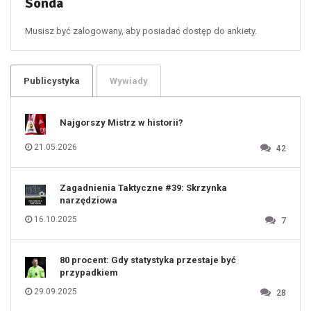
Sonda
56
57
58
59
60
Musisz być zalogowany, aby posiadać dostęp do ankiety.
61
100
101
102
103
104
105
106
Publicystyka
Wywiady
107
108
109
110
111
112
Najgorszy Mistrz w historii?
113
114
115
116
21.05.2026
42
117
118
119
120
121
122
123
Zagadnienia Taktyczne #39: Skrzynka
124
125
narzędziowa
126
127
128
16.10.2025
7
129
130
131
80 procent: Gdy statystyka przestaje być
przypadkiem
29.09.2025
28