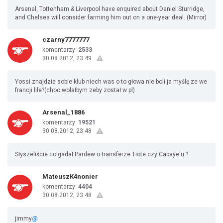
Arsenal, Tottenham & Liverpool have enquired about Daniel Sturridge,
and Chelsea will consider farming him out on a one-year deal. (Mirror)
czarny7777777
komentarzy:
2533
30.08.2012, 23:49
Yossi znajdzie sobie klub niech was o to głowa nie boli ja myślę ze we
francji lile?(choc wolałbym zeby został w pl)
Arsenal_1886
komentarzy:
19521
30.08.2012, 23:48
Słyszeliście co gadał Pardew o transferze Tiote czy Cabaye'u ?
MateuszK4nonier
komentarzy:
4404
30.08.2012, 23:48
jimmy
@