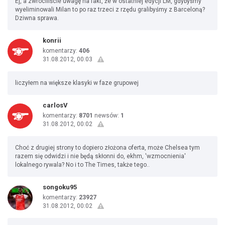
Ej, a zwróciliście uwagę na fakt, że w ostatniej edycji LM, gdybyśmy
wyeliminowali Milan to po raz trzeci z rzędu gralibyśmy z Barceloną?
Dziwna sprawa.
konrii
komentarzy:
406
31.08.2012, 00:03
liczyłem na większe klasyki w faze grupowej
carlosV
komentarzy:
8701
newsów:
1
31.08.2012, 00:02
Choć z drugiej strony to dopiero złożona oferta, może Chelsea tym
razem się odwidzi i nie będą skłonni do, ekhm, 'wzmocnienia'
lokalnego rywala? No i to The Times, także tego..
songoku95
komentarzy:
23927
31.08.2012, 00:02