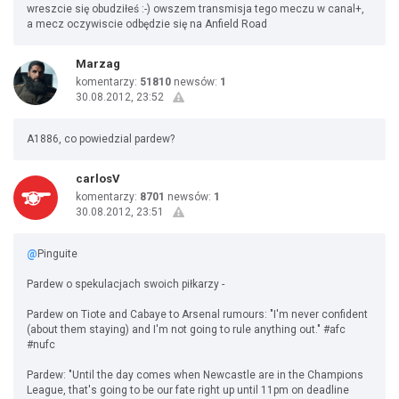
wreszcie się obudziłeś :-) owszem transmisja tego meczu w canal+,
a mecz oczywiscie odbędzie się na Anfield Road
Marzag
komentarzy:
51810
newsów:
1
30.08.2012, 23:52
A1886, co powiedzial pardew?
carlosV
komentarzy:
8701
newsów:
1
30.08.2012, 23:51
@
Pinguite
Pardew o spekulacjach swoich piłkarzy -
Pardew on Tiote and Cabaye to Arsenal rumours: "I'm never confident
(about them staying) and I'm not going to rule anything out." #afc
#nufc
Pardew: "Until the day comes when Newcastle are in the Champions
League, that's going to be our fate right up until 11pm on deadline