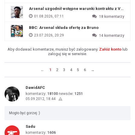
Arsenal uzgodnił wstępne warunki kontraktu z Viniciu
01.08.2026, 07:11
18
komentarzy
BBC: Arsenal składa ofertę za Bruno
23.07.2026, 20:29
14
komentarzy
Aby dodawać komentarze, musisz być zalogowany.
Załóż konto
lub
zaloguj się w serwisie.
←
1
2
3
4
5
6
→
DawidAFC
komentarzy:
18100
newsów:
1251
05.09.2012, 18:44
Mogło być gorzej :)
Sadu
komentarzy:
1606