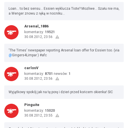
Loan... to bez sensu... Essien wyklucza Tiote? Mozliwe... Szału nie ma,
a Wenger znowu z ręką w nocniku...
Arsenal_1886
komentarzy:
19521
30.08.2012, 23:56
'The Times' newspaper reporting Arsenal loan offer for Essien too. (via
@
Gingers4Limpar ) #afc
carlosV
komentarzy:
8701
newsów:
1
30.08.2012, 23:56
Wyjątkowy spokój jak na tę porę i dzień przed końcem okienka! SIC
Pinguite
komentarzy:
15020
30.08.2012, 23:55