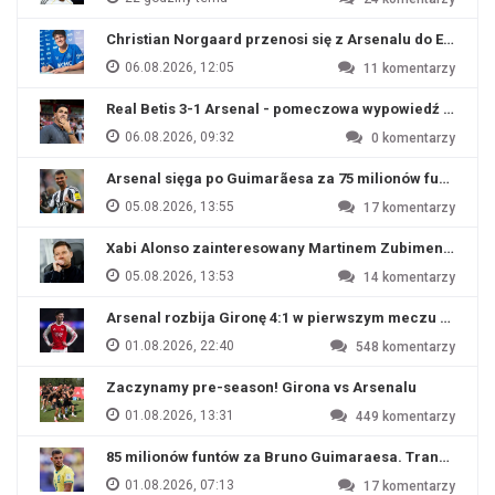
Christian Norgaard przenosi się z Arsenalu do Everton
06.08.2026, 12:05
11
komentarzy
Real Betis 3-1 Arsenal - pomeczowa wypowiedź Artety
06.08.2026, 09:32
0
komentarzy
Arsenal sięga po Guimarãesa za 75 milionów funtów
05.08.2026, 13:55
17
komentarzy
Xabi Alonso zainteresowany Martinem Zubimendim
05.08.2026, 13:53
14
komentarzy
Arsenal rozbija Gironę 4:1 w pierwszym meczu przyg
01.08.2026, 22:40
548
komentarzy
Zaczynamy pre-season! Girona vs Arsenalu
01.08.2026, 13:31
449
komentarzy
85 milionów funtów za Bruno Guimaraesa. Transfer na o
01.08.2026, 07:13
17
komentarzy