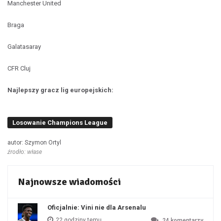
Manchester United
Braga
Galatasaray
CFR Cluj
Najlepszy gracz lig europejskich:
Losowanie Champions League
autor: Szymon Ortyl
źrodło: włase
Najnowsze wiadomości
Oficjalnie: Vini nie dla Arsenalu
22 godziny temu
24
komentarzy