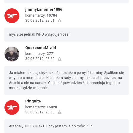
jimmykanonier1886
komentarzy:
10784
30.08.2012, 23:51
myślę,że jednak WHU wyląduje Yossi
QuaresmaMiz14
komentarzy:
2771
30.08.2012, 23:50
Ja miałem dzisiaj ciężki dzień,musiałem pomylić terminy. Spaliłem się
w tym oto momencie.. Nie dałem rady. Jimmy- przecież mecz jest na
Anfield a nie na canal+. Chciałeś powiedzieć,że transmisja tego oto
meczu będzie w canal+.
Pinguite
komentarzy:
15020
30.08.2012, 23:50
Arsenal_1886 > Nie? Głuchy jestem, a co mówił? :P