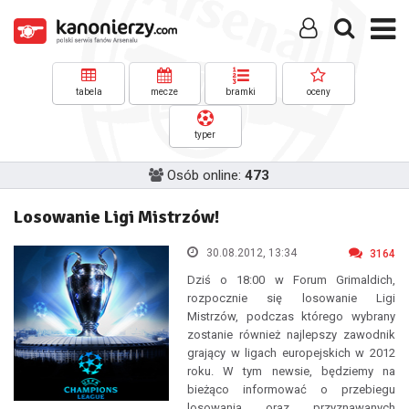
tabela
mecze
bramki
oceny
typer
Osób online:
473
Losowanie Ligi Mistrzów!
30.08.2012, 13:34
3164
Dziś o 18:00 w Forum Grimaldich,
rozpocznie się losowanie Ligi
Mistrzów, podczas którego wybrany
zostanie również najlepszy zawodnik
grający w ligach europejskich w 2012
roku. W tym newsie, będziemy na
bieżąco informować o przebiegu
losowania oraz przyznawanych