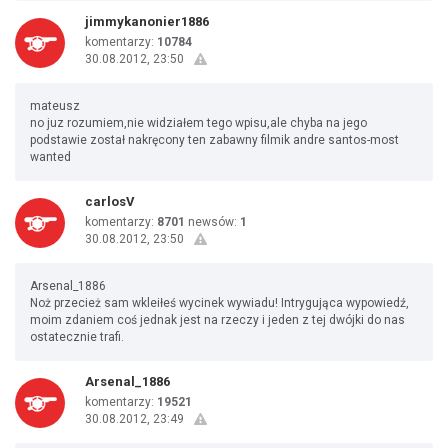
jimmykanonier1886
komentarzy:
10784
30.08.2012, 23:50
mateusz
no juz rozumiem,nie widziałem tego wpisu,ale chyba na jego
podstawie został nakręcony ten zabawny filmik andre santos-most
wanted
carlosV
komentarzy:
8701
newsów:
1
30.08.2012, 23:50
Arsenal_1886
Noż przecież sam wkleiłeś wycinek wywiadu! Intrygująca wypowiedź,
moim zdaniem coś jednak jest na rzeczy i jeden z tej dwójki do nas
ostatecznie trafi.
Arsenal_1886
komentarzy:
19521
30.08.2012, 23:49