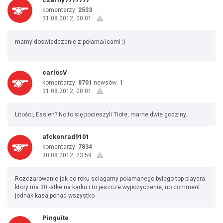
komentarzy:
2533
31.08.2012, 00:01
mamy doswiadczenie z połamańcami :)
carlosV
komentarzy:
8701
newsów:
1
31.08.2012, 00:01
Litości, Essien? No to się pocieszyli Tiote, marne dwie godziny.
afckonrad9101
komentarzy:
7834
30.08.2012, 23:59
Rozczarowanie jak co roku sciagamy polamanego bylego top playera
ktory ma 30 -stke na karku i to jeszcze wypozyczenie, no comment
jednak kasa ponad wszystko
Pinguite