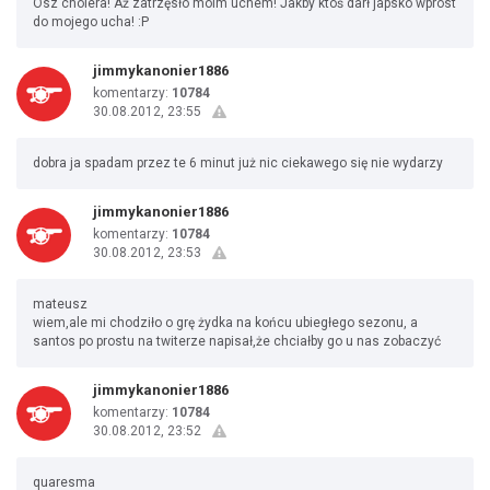
Osz cholera! Aż zatrzęsło moim uchem! Jakby ktoś darł japsko wprost
do mojego ucha! :P
jimmykanonier1886
komentarzy:
10784
30.08.2012, 23:55
dobra ja spadam przez te 6 minut już nic ciekawego się nie wydarzy
jimmykanonier1886
komentarzy:
10784
30.08.2012, 23:53
mateusz
wiem,ale mi chodziło o grę żydka na końcu ubiegłego sezonu, a
santos po prostu na twiterze napisał,że chciałby go u nas zobaczyć
jimmykanonier1886
komentarzy:
10784
30.08.2012, 23:52
quaresma