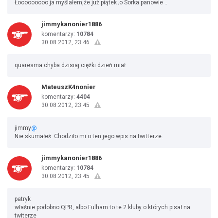
Łooooooooo ja myślałem,że już piątek ;o Sorka panowie ..
jimmykanonier1886
komentarzy:
10784
30.08.2012, 23:46
quaresma chyba dzisiaj ciężki dzień miał
MateuszK4nonier
komentarzy:
4404
30.08.2012, 23:45
jimmy
@
Nie skumałeś. Chodziło mi o ten jego wpis na twitterze.
jimmykanonier1886
komentarzy:
10784
30.08.2012, 23:45
patryk
właśnie podobno QPR, albo Fulham to te 2 kluby o których pisał na
twiterze