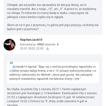
Chłopak, ale wszystko sie sprowadza do decyzji Artery, że to
nieudany transfer. Ani z niego ,,10", ani ,,9". A przez to, że wydaliśmy
na chłopa 70 milionów to mamy biedę w ataku i zwyczajnie od
jakiegoś czasu bardzo ciężko się to ogląda.
Skoro on na 9 gra z przymusu, to gdzie jest jego pozycja, na której nie
będzie grał z przymusu?
KapitanJack10
komentarzy:
6902
newsów:
4
25.01.2025, 22:05
@
cieniak14 napisał: "Bijąc się o mistrza potrzebujesz napastnika co
z jednej sytuacji ładuje bramę, a nie z 10 sytuacji wykorzysta jedną i co
niektórzy zadowoleni, bo Nketiah i Jesus grali gorzej. Nie zaniżajmy
pewnych standardów, napastnik ma ładować bramy i tyle."
No chyba, że jesteś City z sezonu 20/21 i Twoim najlepszym
strzelcem jest Gundogan z 13 bramkami. Ewentualnie City z sezonu
21/22 z najlepszym strzelcem De Bruyne 15 goli. W ostateczności
Liverpool 19/20 z Firmino na '9', który zrobił zawrotne 9 goli w
sezonie.