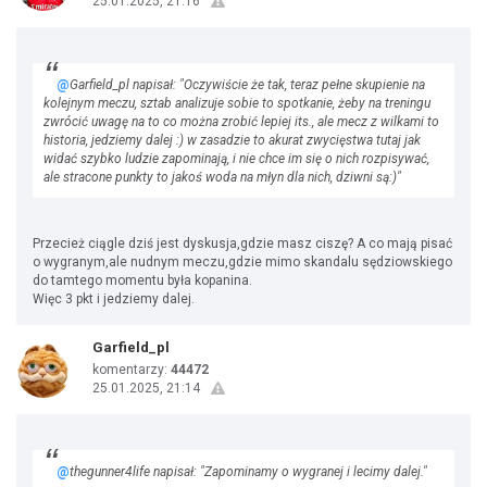
25.01.2025, 21:16
@
Garfield_pl napisał: "Oczywiście że tak, teraz pełne skupienie na
kolejnym meczu, sztab analizuje sobie to spotkanie, żeby na treningu
zwrócić uwagę na to co można zrobić lepiej its., ale mecz z wilkami to
historia, jedziemy dalej :) w zasadzie to akurat zwycięstwa tutaj jak
widać szybko ludzie zapominają, i nie chce im się o nich rozpisywać,
ale stracone punkty to jakoś woda na młyn dla nich, dziwni są:)"
Przecież ciągle dziś jest dyskusja,gdzie masz ciszę? A co mają pisać
o wygranym,ale nudnym meczu,gdzie mimo skandalu sędziowskiego
do tamtego momentu była kopanina.
Więc 3 pkt i jedziemy dalej.
Garfield_pl
komentarzy:
44472
25.01.2025, 21:14
@
thegunner4life napisał: "Zapominamy o wygranej i lecimy dalej."