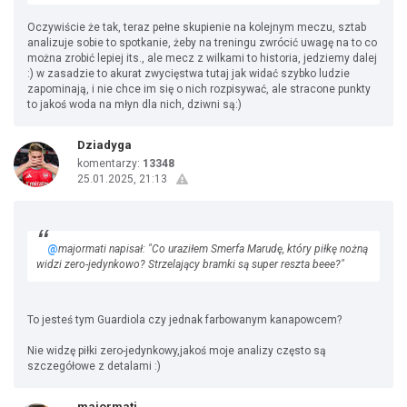
Oczywiście że tak, teraz pełne skupienie na kolejnym meczu, sztab
analizuje sobie to spotkanie, żeby na treningu zwrócić uwagę na to co
można zrobić lepiej its., ale mecz z wilkami to historia, jedziemy dalej
:) w zasadzie to akurat zwycięstwa tutaj jak widać szybko ludzie
zapominają, i nie chce im się o nich rozpisywać, ale stracone punkty
to jakoś woda na młyn dla nich, dziwni są:)
Dziadyga
komentarzy:
13348
25.01.2025, 21:13
@
majormati napisał: "Co uraziłem Smerfa Marudę, który piłkę nożną
widzi zero-jedynkowo? Strzelający bramki są super reszta beee?"
To jesteś tym Guardiola czy jednak farbowanym kanapowcem?
Nie widzę piłki zero-jedynkowy,jakoś moje analizy często są
szczegółowe z detalami :)
majormati