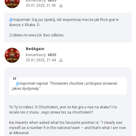
komentarzy:
6835
25.01.2025, 21:45
@
majormati: Daj już spokój, idź wspominaj mecze jak Rice grał w
duecie z Xhaka :D
Zrobiłeś mi wieczór. Bez odbioru.
Be4Again
komentarzy:
6835
25.01.2025, 21:44
@
majormati napisał: "Postawiłeś chochoła i próbujesz wmawiać
jakieś dyrdymaly."
To Ty to robisz :D Chochołem, jest że Kai gra u nas na ataku? I to
wcale nie z musu. Jego słowa też są chochołem?
Kai Havertz when asked what his favourite position is: “I clearly see
myself as a number 9 in the national team – and that’s what I am now
at #Arsenal.