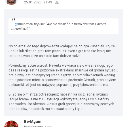
25.01.2025, 21:49
@
majormati napisał: "Ale nie masz bo z musu gra tam Havertz
rozumiesz?"
No bo Arczi do tego doprowadził wydając na chłopa 70baniek. To, że
Jesus lub Nketiah grali tam piach, a Havertz gra troszke lepiej nie
oznacza wcale, że on sobie tam dobrze radzi.
Powiedzmy sobie wprost, Havertz wywraca się o własne nogi, jego
czas reakcji jest na poziomie ekstraklasy, marnuje od groma sytuacji,
gra głową jest co najwyżej średnia (przy jego możliwościach według
mnie powinien mieć to opanowane na poziomie Giroud), granie tyłem
do bramki też jest co najwyżej poprawne, przyśpieszenia nie ma.
Bijąc się o mistrza potrzebujesz napastnika co z jednej sytuacji
ładuje bramę, a nie z 10 sytuacji wykorzysta jedną i co niektórzy
zadowoleni, bo Nketiah i Jesus grali gorzej. Nie zaniżajmy pewnych
standardów, napastnik ma ładować bramy i tyle.
Be4Again