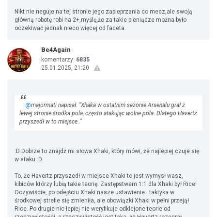
Nikt nie neguje na tej stronie jego zapieprzania co mecz,ale swoją
główną robotę robi na 2+,myślę,że za takie pieniądze można było
oczekiwać jednak nieco więcej od faceta.
Be4Again
komentarzy:
6835
25.01.2025, 21:20
@
majormati napisał: "Xhaka w ostatnim sezonie Arsenalu grał z
lewej stronie środka pola, często atakując wolne pola. Dlatego Havertz
przyszedł w to miejsce.."
:D Dobrze to znajdź mi słowa Xhaki, który mówi, że najlepiej czuje się
w ataku :D
To, że Havertz przyszedł w miejsce Xhaki to jest wymysł wasz,
kibiców którzy lubią takie teorię. Zastępstwem 1:1 dla Xhaki był Rice!
Oczywiście, po odejściu Xhaki nasze ustawienie i taktyka w
środkowej strefie się zmieniła, ale obowiązki Xhaki w pełni przejął
Rice. Po drugie nic lepiej nie weryfikuje odklejone teorie od