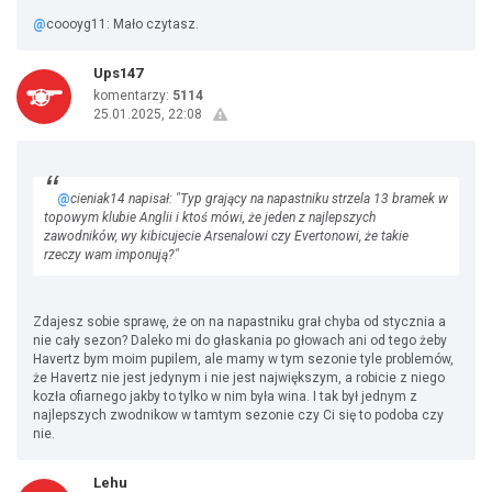
@
coooyg11: Mało czytasz.
Ups147
komentarzy:
5114
25.01.2025, 22:08
@
cieniak14 napisał: "Typ grający na napastniku strzela 13 bramek w
topowym klubie Anglii i ktoś mówi, że jeden z najlepszych
zawodników, wy kibicujecie Arsenalowi czy Evertonowi, że takie
rzeczy wam imponują?"
Zdajesz sobie sprawę, że on na napastniku grał chyba od stycznia a
nie cały sezon? Daleko mi do głaskania po głowach ani od tego żeby
Havertz bym moim pupilem, ale mamy w tym sezonie tyle problemów,
że Havertz nie jest jedynym i nie jest największym, a robicie z niego
kozła ofiarnego jakby to tylko w nim była wina. I tak był jednym z
najlepszych zwodnikow w tamtym sezonie czy Ci się to podoba czy
nie.
Lehu