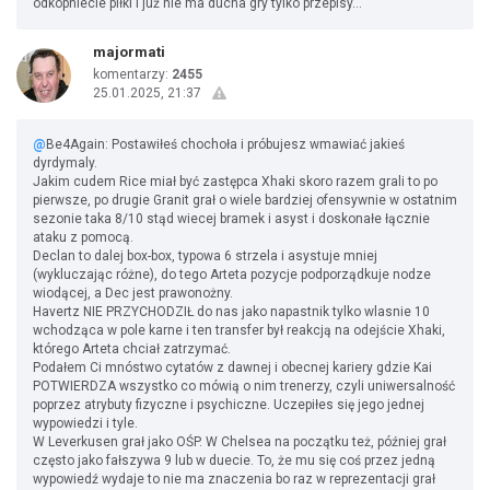
odkopniecie piłki i już nie ma ducha gry tylko przepisy...
majormati
komentarzy:
2455
25.01.2025, 21:37
@
Be4Again: Postawiłeś chochoła i próbujesz wmawiać jakieś
dyrdymaly.
Jakim cudem Rice miał być zastępca Xhaki skoro razem grali to po
pierwsze, po drugie Granit grał o wiele bardziej ofensywnie w ostatnim
sezonie taka 8/10 stąd wiecej bramek i asyst i doskonałe łącznie
ataku z pomocą.
Declan to dalej box-box, typowa 6 strzela i asystuje mniej
(wykluczając różne), do tego Arteta pozycje podporządkuje nodze
wiodącej, a Dec jest prawonożny.
Havertz NIE PRZYCHODZIŁ do nas jako napastnik tylko wlasnie 10
wchodząca w pole karne i ten transfer był reakcją na odejście Xhaki,
którego Arteta chciał zatrzymać.
Podałem Ci mnóstwo cytatów z dawnej i obecnej kariery gdzie Kai
POTWIERDZA wszystko co mówią o nim trenerzy, czyli uniwersalność
poprzez atrybuty fizyczne i psychiczne. Uczepiłes się jego jednej
wypowiedzi i tyle.
W Leverkusen grał jako OŚP. W Chelsea na początku też, później grał
często jako fałszywa 9 lub w duecie. To, że mu się coś przez jedną
wypowiedź wydaje to nie ma znaczenia bo raz w reprezentacji grał