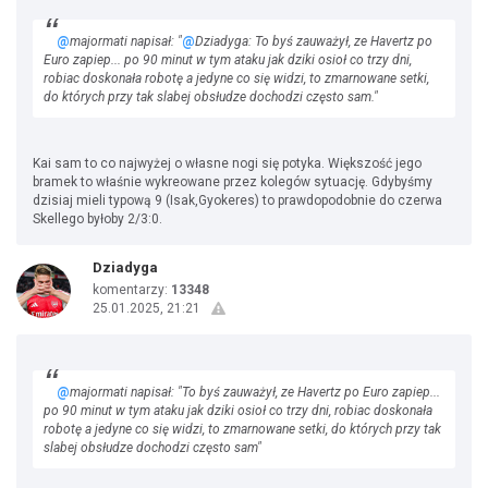
@
majormati napisał: "
@
Dziadyga: To byś zauważył, ze Havertz po
Euro zapiep... po 90 minut w tym ataku jak dziki osioł co trzy dni,
robiac doskonała robotę a jedyne co się widzi, to zmarnowane setki,
do których przy tak slabej obsłudze dochodzi często sam."
Kai sam to co najwyżej o własne nogi się potyka. Większość jego
bramek to właśnie wykreowane przez kolegów sytuację. Gdybyśmy
dzisiaj mieli typową 9 (Isak,Gyokeres) to prawdopodobnie do czerwa
Skellego byłoby 2/3:0.
Dziadyga
komentarzy:
13348
25.01.2025, 21:21
@
majormati napisał: "To byś zauważył, ze Havertz po Euro zapiep...
po 90 minut w tym ataku jak dziki osioł co trzy dni, robiac doskonała
robotę a jedyne co się widzi, to zmarnowane setki, do których przy tak
slabej obsłudze dochodzi często sam"