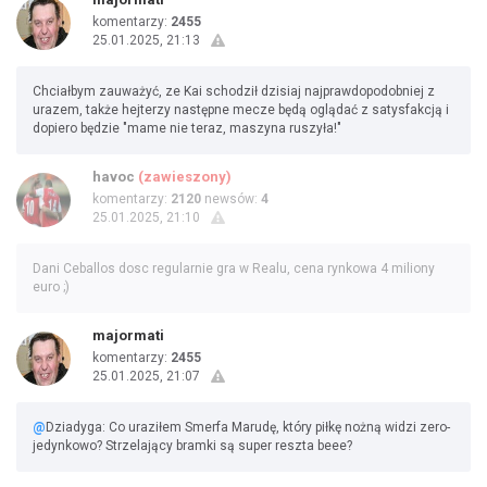
komentarzy:
2455
25.01.2025, 21:13
Chciałbym zauważyć, ze Kai schodził dzisiaj najprawdopodobniej z
urazem, także hejterzy następne mecze będą oglądać z satysfakcją i
dopiero będzie "mame nie teraz, maszyna ruszyła!"
havoc
(zawieszony)
komentarzy:
2120
newsów:
4
25.01.2025, 21:10
Dani Ceballos dosc regularnie gra w Realu, cena rynkowa 4 miliony
euro ;)
majormati
komentarzy:
2455
25.01.2025, 21:07
@
Dziadyga: Co uraziłem Smerfa Marudę, który piłkę nożną widzi zero-
jedynkowo? Strzelający bramki są super reszta beee?