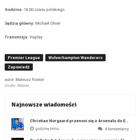
Godzina:
16:00 czasu polskiego
Sędzia główny:
Michael Oliver
Transmisja:
Viaplay
Premier League
Wolverhampton Wanderers
Zapowiedź
autor: Mateusz Rosłoń
źrodło: Własne
Najnowsze wiadomości
Christian Norgaard przenosi się z Arsenalu do Everton
godzinę temu
4
komentarzy