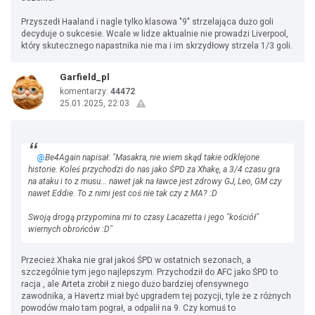
Przyszedł Haaland i nagle tylko klasowa "9" strzelająca dużo goli
decyduje o sukcesie. Wcale w lidze aktualnie nie prowadzi Liverpool,
który skutecznego napastnika nie ma i im skrzydłowy strzela 1/3 goli.
Garfield_pl
komentarzy:
44472
25.01.2025, 22:03
@
Be4Again napisał: "Masakra, nie wiem skąd takie odklejone
historie. Koleś przychodzi do nas jako ŚPD za Xhakę, a 3/4 czasu gra
na ataku i to z musu... nawet jak na ławce jest zdrowy GJ, Leo, GM czy
nawet Eddie. To z nimi jest coś nie tak czy z MA? :D
Swoją drogą przypomina mi to czasy Lacazetta i jego "kościół"
wiernych obrońców :D"
Przecież Xhaka nie grał jakoś ŚPD w ostatnich sezonach, a
szczególnie tym jego najlepszym. Przychodził do AFC jako ŚPD to
racja , ale Arteta zrobił z niego dużo bardziej ofensywnego
zawodnika, a Havertz miał być upgradem tej pozycji, tyle że z różnych
powodów mało tam pograł, a odpalił na 9. Czy komuś to