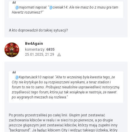
@
majormati napisał: "
@
cieniak14: Ale nie masz bo z musu gra tam
Havertz rozumiesz?"
A kto doprowadził do takiej sytuacji?
Be4Again
komentarzy:
6835
25.01.2025, 21:29
@
KapitanJack10 napisał: "Aha to wcześniej była kwestia tego, że
City nie krytykuje bo są rozpieszczeni wynikami, a teraz stadion i
forum to nie to samo. Próbujesz nieudolnie usprawiedliwić notoryczną
zrzędliwość tego forum, która już tak wsiąknęła w nastroje, że nawet
po wygranych meczach się rozlewa."
Po prostu przestrzeliłeś po całej linii. Głupim jest zestawiać
zachowania kibiców w realu i w sieci to po pierwsze, a po drugie
jeszcze głupszym jest zestawiać kibiców, którzy mają zupełni inny
"background". Ja będąc kibicem City i widząc takiego Uzbeka, który