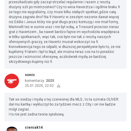
przeszkadzało gdy zaczął strzelać regularnie i razem z resztą
drużyny szli po mistrzostwo? Czy to wina Haverztza i ogólnie braku 9
że tego nie wygraliśmy, czy może kilku słabych spotkań,gdzie całą
drużyna zagrała dno? Na 9 Havertz w zeszłym sezonie dawał więcej
niż Eddie i Jesus który nie grał długo przez kontuzję i nie miał formy,
Martinelli też w sumie uraz i nie był sobą, a Trossard przecież nieraz
grał z Havertzem , ba nawet bardzo fajnie im wychodziła współpraca
w kilku spotkaniach, więc tak, coś było nie tak z resztą naszych
ofensywnych graczy, że Havertz musiał wskoczyć na 9.
Konsekwencja tego że odpalił, w dłuższej perspektywie było to, że nie
kupiliśmy 9 latem i był to błąd, ale można teraz coś na to poradzić
jeszcze i wzmocnić ofensywę, aczkolwiek myślę że bardziej
skrzydłowego kupimy niż 9.
sonic
komentarzy:
2025
25.01.2025, 22:02
Tak se siedzę i myślę o tej czerwonej dla MLS , to ta szmata OLIVER
dał mu kartkę i wykluczył bo za tydzień mecz z City i on nie będzie
mógł zagrać.
I to nie jest żadna teoria spiskową.
cieniak14