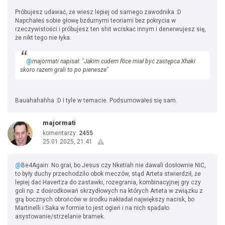
Próbujesz udawać, że wiesz lepiej od samego zawodnika :D
Napchałeś sobie głowę bzdurnymi teoriami bez pokrycia w
rzeczywistości i próbujesz ten shit wciskać innym i denerwujesz się,
że nikt tego nie łyka.
@
majormati napisał: "Jakim cudem Rice miał być zastępca Xhaki
skoro razem grali to po pierwsze"
Bauahahahha :D I tyle w temacie. Podsumowałeś się sam.
majormati
komentarzy:
2455
25.01.2025, 21:41
@
Be4Again: No grał, bo Jesus czy Nketiah nie dawali dosłownie NIC,
to były duchy przechodzilo obok meczów, stąd Arteta stwierdził, że
lepiej dać Havertza do zastawki, rozegrania, kombinacyjnej gry czy
goli np. z dośrodkowań skrzydłowych na których Arteta w związku z
grą bocznych obrońców w środku nakładał największy nacisk, bo
Martinelli i Saka w formie to jest ogień i na nich spadało
asystowanie/strzelanie bramek.