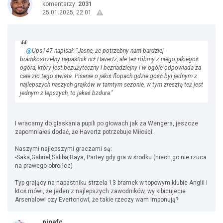
komentarzy:
2031
25.01.2025, 22:01
@
Ups147 napisał: "Jasne, że potrzebny nam bardziej
bramkostrzelny napastnik niż Havertz, ale też róbmy z niego jakiegoś
ogóra, który jest bezużyteczny i beznadziejny i w ogóle odpowiada za
całe zło tego świata. Pisanie o jakiś flopach gdzie gość był jednym z
najlepszych naszych grajków w tamtym sezonie, w tym zresztą też jest
jednym z lepszych, to jakaś bzdura."
I wracamy do głaskania pupili po głowach jak za Wengera, jeszcze
zapomniałeś dodać, że Havertz potrzebuje Miłości.
Naszymi najlepszymi graczami są:
-Saka,Gabriel,Saliba,Raya, Partey gdy gra w środku (niech go nie rzuca
na prawego obrońce)
Typ grający na napastniku strzela 13 bramek w topowym klubie Anglii i
ktoś mówi, że jeden z najlepszych zawodników, wy kibicujecie
Arsenalowi czy Evertonowi, że takie rzeczy wam imponują?
pioafc