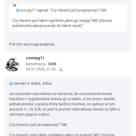
@
coooyg11 napisał: "Czy Havertz jest przepłacony? TAK
Czy Havertz jest takim ogórkiem jakim go malują? NIE (chociaż
wielokrotnie dawał powody do takich myśli)"
Pod tym się mogę podpisać.
coooyg11
komentarzy:
5088
25.01.2025, 21:56
@
cieniak14: dobra, dobra
Ja rozumiem narzekanie na Havertza, bo rzeczywiście kwota
transferu + tygodniówka stawia go w takim, a nie innym świetle,
jednak pisanie o gościu który bardzo możliwe, że wykręci w tym
sezonie +/- 25 G/A, że jest to poziom ekstraklasy świadczy tylko o
zerowym pojęciu o piłce…
Czy Havertz jest przepłacony? TAK
Czy Havertz jest takim ogórkiem jakim go malują? NIE (chociaż