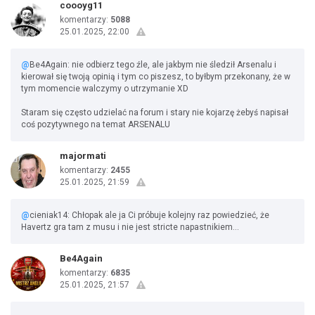
coooyg11
komentarzy:
5088
25.01.2025, 22:00
@
Be4Again: nie odbierz tego źle, ale jakbym nie śledził Arsenalu i
kierował się twoją opinią i tym co piszesz, to byłbym przekonany, że w
tym momencie walczymy o utrzymanie XD
Staram się często udzielać na forum i stary nie kojarzę żebyś napisał
coś pozytywnego na temat ARSENALU
majormati
komentarzy:
2455
25.01.2025, 21:59
@
cieniak14: Chłopak ale ja Ci próbuje kolejny raz powiedzieć, że
Havertz gra tam z musu i nie jest stricte napastnikiem...
Be4Again
komentarzy:
6835
25.01.2025, 21:57