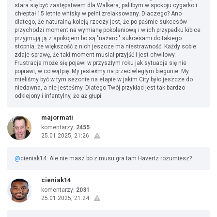
stara się być zastępstwem dla Walkera, paliłbym w spokoju cygarko i
chłeptał 15 letnie whisky w pełni zrelaksowany. Dlaczego? Ano
dlatego, że naturalną koleją rzeczy jest, że po paśmie sukcesów
przychodzi moment na wymianę pokoleniową i w ich przypadku kibice
przyjmują ją z spokojem bo są "nażarci" sukcesami do takiego
stopnia, że większość z nich jeszcze ma niestrawność. Każdy sobie
zdaje sprawę, że taki moment musiał przyjść i jest chwilowy.
Frustracja może się pojawi w przyszłym roku jak sytuacja się nie
poprawi, w co wątpię. My jesteśmy na przeciwległym biegunie. My
mieliśmy być w tym sezonie na etapie w jakim City było jeszcze do
niedawna, a nie jesteśmy. Dlatego Twój przykład jest tak bardzo
odklejony i infantylny, że aż głupi.
majormati
komentarzy:
2455
25.01.2025, 21:26
@
cieniak14: Ale nie masz bo z musu gra tam Havertz rozumiesz?
cieniak14
komentarzy:
2031
25.01.2025, 21:24