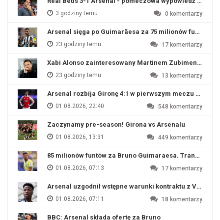
Real Betis 3-1 Arsenal - pomeczowa wypowiedź Artety
3 godziny temu
0
komentarzy
Arsenal sięga po Guimarãesa za 75 milionów funtów
23 godziny temu
17
komentarzy
Xabi Alonso zainteresowany Martinem Zubimendim
23 godziny temu
13
komentarzy
Arsenal rozbija Gironę 4:1 w pierwszym meczu przyg
01.08.2026, 22:40
548
komentarzy
Zaczynamy pre-season! Girona vs Arsenalu
01.08.2026, 13:31
449
komentarzy
85 milionów funtów za Bruno Guimaraesa. Transfer na o
01.08.2026, 07:13
17
komentarzy
Arsenal uzgodnił wstępne warunki kontraktu z Viniciu
01.08.2026, 07:11
18
komentarzy
BBC: Arsenal składa ofertę za Bruno