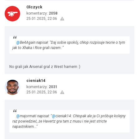
Olczyck
komentarzy:
2058
25.01.2025, 22:06
@
Be4Again napisał: "Daj sobie spokój, chłop rozpisuje teorie o tym
jak to Xhaka i Rice grali razem :"
No grali jak Arsenal gral z West hamem :)
cieniak14
komentarzy:
2031
25.01.2025, 22:06
@
majormati napisał: "
@
cieniak14: Chłopak ale ja Ci próbuje kolejny
raz powiedzieć, że Havertz gra tam z musu i nie jest stricte
napastnikiem..."