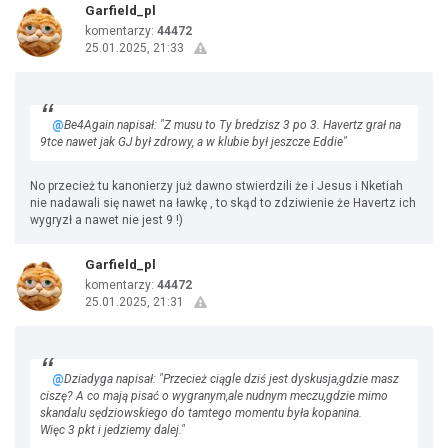
Garfield_pl
komentarzy:
44472
25.01.2025, 21:33
@
Be4Again napisał: "Z musu to Ty bredzisz 3 po 3. Havertz grał na
9tce nawet jak GJ był zdrowy, a w klubie był jeszcze Eddie"
No przecież tu kanonierzy już dawno stwierdzili że i Jesus i Nketiah
nie nadawali się nawet na ławkę , to skąd to zdziwienie że Havertz ich
wygryzł a nawet nie jest 9 !)
Garfield_pl
komentarzy:
44472
25.01.2025, 21:31
@
Dziadyga napisał: "Przecież ciągle dziś jest dyskusja,gdzie masz
ciszę? A co mają pisać o wygranym,ale nudnym meczu,gdzie mimo
skandalu sędziowskiego do tamtego momentu była kopanina.
Więc 3 pkt i jedziemy dalej."