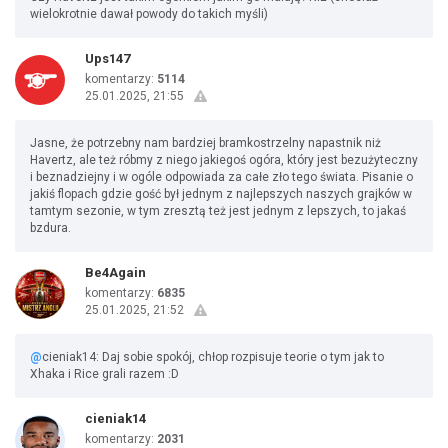
wielokrotnie dawał powody do takich myśli)
Ups147
komentarzy:
5114
25.01.2025, 21:55
Jasne, że potrzebny nam bardziej bramkostrzelny napastnik niż
Havertz, ale też róbmy z niego jakiegoś ogóra, który jest bezużyteczny
i beznadziejny i w ogóle odpowiada za całe zło tego świata. Pisanie o
jakiś flopach gdzie gość był jednym z najlepszych naszych grajków w
tamtym sezonie, w tym zresztą też jest jednym z lepszych, to jakaś
bzdura.
Be4Again
komentarzy:
6835
25.01.2025, 21:52
@
cieniak14: Daj sobie spokój, chłop rozpisuje teorie o tym jak to
Xhaka i Rice grali razem :D
cieniak14
komentarzy:
2031