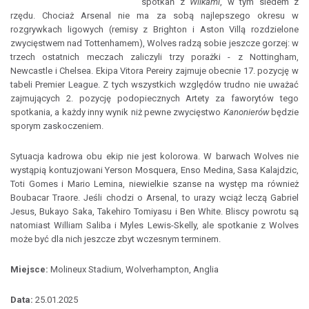
spotkań z
Wilkami
, w tym siedem z
rzędu. Chociaż Arsenal nie ma za sobą najlepszego okresu w
rozgrywkach ligowych (remisy z Brighton i Aston Villą rozdzielone
zwycięstwem nad Tottenhamem), Wolves radzą sobie jeszcze gorzej: w
trzech ostatnich meczach zaliczyli trzy porażki - z Nottingham,
Newcastle i Chelsea. Ekipa Vitora Pereiry zajmuje obecnie 17. pozycję w
tabeli Premier League. Z tych wszystkich względów trudno nie uważać
zajmujących 2. pozycję podopiecznych Artety za faworytów tego
spotkania, a każdy inny wynik niż pewne zwycięstwo
Kanonierów
będzie
sporym zaskoczeniem.
Sytuacja kadrowa obu ekip nie jest kolorowa. W barwach Wolves nie
wystąpią kontuzjowani Yerson Mosquera, Enso Medina, Sasa Kalajdzic,
Toti Gomes i Mario Lemina, niewielkie szanse na występ ma również
Boubacar Traore. Jeśli chodzi o Arsenal, to urazy wciąż leczą Gabriel
Jesus, Bukayo Saka, Takehiro Tomiyasu i Ben White. Bliscy powrotu są
natomiast William Saliba i Myles Lewis-Skelly, ale spotkanie z Wolves
może być dla nich jeszcze zbyt wczesnym terminem.
Miejsce:
Molineux Stadium, Wolverhampton, Anglia
Data:
25.01.2025