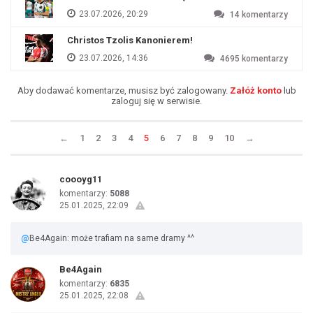
23.07.2026, 20:29
14
komentarzy
Christos Tzolis Kanonierem!
23.07.2026, 14:36
4695
komentarzy
Aby dodawać komentarze, musisz być zalogowany.
Załóż konto
lub
zaloguj się w serwisie.
←
1
2
3
4
5
6
7
8
9
10
→
coooyg11
komentarzy:
5088
25.01.2025, 22:09
@
Be4Again: może trafiam na same dramy ^^
Be4Again
komentarzy:
6835
25.01.2025, 22:08