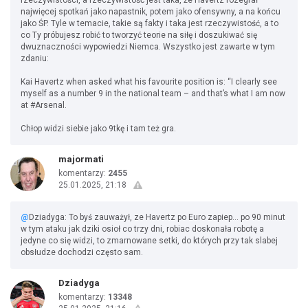
rzeczywistości, a rzeczywistość jest taka, że Havertz rozegrał
najwięcej spotkań jako napastnik, potem jako ofensywny, a na końcu
jako ŚP. Tyle w temacie, takie są fakty i taka jest rzeczywistość, a to
co Ty próbujesz robić to tworzyć teorie na siłę i doszukiwać się
dwuznaczności wypowiedzi Niemca. Wszystko jest zawarte w tym
zdaniu:
Kai Havertz when asked what his favourite position is: “I clearly see
myself as a number 9 in the national team – and that’s what I am now
at #Arsenal.
Chłop widzi siebie jako 9tkę i tam też gra.
majormati
komentarzy:
2455
25.01.2025, 21:18
@
Dziadyga: To byś zauważył, ze Havertz po Euro zapiep... po 90 minut
w tym ataku jak dziki osioł co trzy dni, robiac doskonała robotę a
jedyne co się widzi, to zmarnowane setki, do których przy tak slabej
obsłudze dochodzi często sam.
Dziadyga
komentarzy:
13348