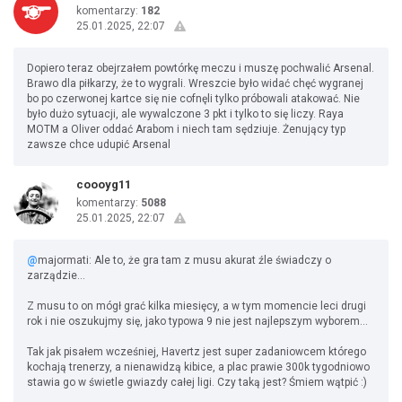
komentarzy:
182
25.01.2025, 22:07
Dopiero teraz obejrzałem powtórkę meczu i muszę pochwalić Arsenal.
Brawo dla piłkarzy, że to wygrali. Wreszcie było widać chęć wygranej
bo po czerwonej kartce się nie cofnęli tylko próbowali atakować. Nie
było dużo sytuacji, ale wywalczone 3 pkt i tylko to się liczy. Raya
MOTM a Oliver oddać Arabom i niech tam sędziuje. Żenujący typ
zawsze chce udupić Arsenal
coooyg11
komentarzy:
5088
25.01.2025, 22:07
@
majormati: Ale to, że gra tam z musu akurat źle świadczy o
zarządzie…
Z musu to on mógł grać kilka miesięcy, a w tym momencie leci drugi
rok i nie oszukujmy się, jako typowa 9 nie jest najlepszym wyborem…
Tak jak pisałem wcześniej, Havertz jest super zadaniowcem którego
kochają trenerzy, a nienawidzą kibice, a plac prawie 300k tygodniowo
stawia go w świetle gwiazdy całej ligi. Czy taką jest? Śmiem wątpić :)