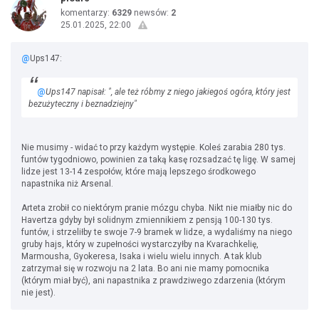
komentarzy:
6329
newsów:
2
25.01.2025, 22:00
@
Ups147:
@
Ups147 napisał: ", ale też róbmy z niego jakiegoś ogóra, który jest
bezużyteczny i beznadziejny"
Nie musimy - widać to przy każdym występie. Koleś zarabia 280 tys.
funtów tygodniowo, powinien za taką kasę rozsadzać tę ligę. W samej
lidze jest 13-14 zespołów, które mają lepszego środkowego
napastnika niż Arsenal.
Arteta zrobił co niektórym pranie mózgu chyba. Nikt nie miałby nic do
Havertza gdyby był solidnym zmiennikiem z pensją 100-130 tys.
funtów, i strzeliłby te swoje 7-9 bramek w lidze, a wydaliśmy na niego
gruby hajs, który w zupełności wystarczyłby na Kvarachkelię,
Marmousha, Gyokeresa, Isaka i wielu wielu innych. A tak klub
zatrzymał się w rozwoju na 2 lata. Bo ani nie mamy pomocnika
(którym miał być), ani napastnika z prawdziwego zdarzenia (którym
nie jest).