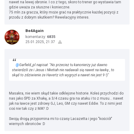
nawet na lewej obronie. I co z tego, skoro to trener go wystawia tam
gdzie uważa za słuszne i konieczne.
75 mln za gracza, który może grać na praktycznie każdej pozycji z
przodu z dobrym skutkiem? Rewelacyjny interes.
Be4Again
komentarzy:
6835
25.01.2025, 21:37
@
Garfield_pl napisał: "No przecież tu kanonierzy już dawno
stwierdzili że i Jesus i Nketiah nie nadawali się nawet na ławkę , to
skąd to zdziwienie że Havertz ich wygryzł a nawet nie jest 9 !)"
Masakra, nie wiem skąd takie odklejone historie. Koleś przychodzi do
nas jako ŚPD za Xhakę, a 3/4 czasu gra na ataku i to z musu... nawet
jak na ławce jest zdrowy GJ, Leo, GM czy nawet Eddie. To z nimi jest
coś nie tak czy z MA? :D
Swoją drogą przypomina mi to czasy Lacazetta i jego "kościół"
wiernych obrońców :D