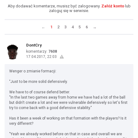
Aby dodawać komentarze, musisz być zalogowany.
Załóż konto
lub
zaloguj się w serwisie.
←
1
2
3
4
5
6
→
DontCry
komentarzy:
7608
17.04.2017, 22:03
Wenger o zmianie formacji:
"Just to be more solid defensively.
We have to of course defend better.
"In the last two games away from home we have had a lot of the ball
but didn't create a lot and we were vulnerable defensively so let's first
try to come back with a good defensive stability."
Has it been a week of working on that formation with the players? Is it
very different?
"Yeah we already worked before on that in case and overall we are