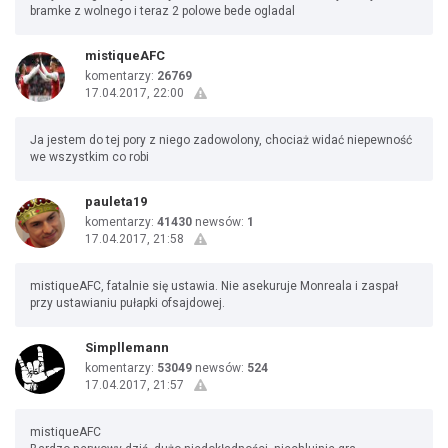
bramke z wolnego i teraz 2 polowe bede ogladal
mistiqueAFC
komentarzy:
26769
17.04.2017, 22:00
Ja jestem do tej pory z niego zadowolony, chociaż widać niepewność
we wszystkim co robi
pauleta19
komentarzy:
41430
newsów:
1
17.04.2017, 21:58
mistiqueAFC, fatalnie się ustawia. Nie asekuruje Monreala i zaspał
przy ustawianiu pułapki ofsajdowej.
Simpllemann
komentarzy:
53049
newsów:
524
17.04.2017, 21:57
mistiqueAFC