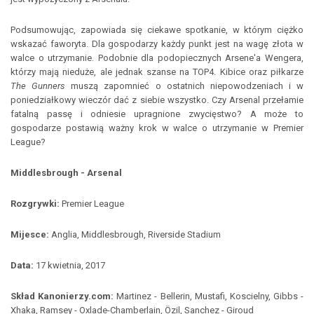
Podsumowując, zapowiada się ciekawe spotkanie, w którym ciężko
wskazać faworyta. Dla gospodarzy każdy punkt jest na wagę złota w
walce o utrzymanie. Podobnie dla podopiecznych Arsene'a Wengera,
którzy mają nieduże, ale jednak szanse na TOP4. Kibice oraz piłkarze
The Gunners
muszą zapomnieć o ostatnich niepowodzeniach i w
poniedziałkowy wieczór dać z siebie wszystko. Czy Arsenal przełamie
fatalną passę i odniesie upragnione zwycięstwo? A może to
gospodarze postawią ważny krok w walce o utrzymanie w Premier
League?
Middlesbrough - Arsenal
Rozgrywki:
Premier League
Mijesce:
Anglia, Middlesbrough, Riverside Stadium
Data:
17 kwietnia, 2017
Skład Kanonierzy.com:
Martinez - Bellerin, Mustafi, Koscielny, Gibbs -
Xhaka, Ramsey - Oxlade-Chamberlain, Özil, Sanchez - Giroud