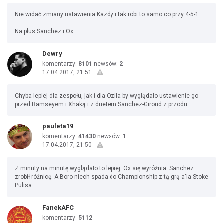
Nie widać zmiany ustawienia.Kazdy i tak robi to samo co przy 4-5-1
Na plus Sanchez i Ox
Dewry
komentarzy:
8101
newsów:
2
17.04.2017, 21:51
Chyba lepiej dla zespołu, jak i dla Ozila by wyglądało ustawienie go
przed Ramseyem i Xhaką i z duetem Sanchez-Giroud z przodu.
pauleta19
komentarzy:
41430
newsów:
1
17.04.2017, 21:50
Z minuty na minutę wyglądało to lepiej. Ox się wyróżnia. Sanchez
zrobił różnicę. A Boro niech spada do Championship z tą grą a'la Stoke
Pulisa.
FanekAFC
komentarzy:
5112