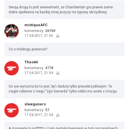
Swoją drogą to jest ewenement, że Chamberlain gra prawie same
dobre spotkania na każdej innej pozycji niż typowy skrzydłowy.
mistiqueAFC
komentarzy:
26769
17.04.2017, 21:55
Co o Holdingu powiecie?
Theo44
komentarzy:
4778
17.04.2017, 21:54
Ox sie wyroznia bo to jest, byl i bedzie tylko prwoskrzydlowym. Te
ciagle robienie z niego "2go Gerrarda" tylko robilo mu wode z mozgu.
slawguners
komentarzy:
57
17.04.2017, 21:54
A monreala to po*****o z tym gestykulowaniem w tym sezonie!niech