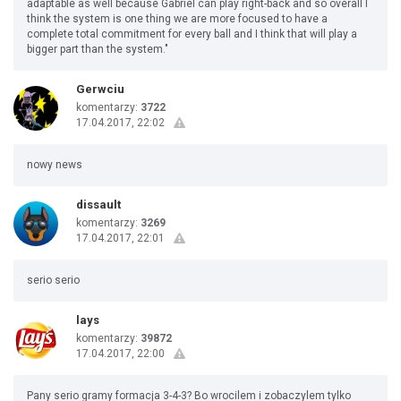
adaptable as well because Gabriel can play right-back and so overall I
think the system is one thing we are more focused to have a
complete total commitment for every ball and I think that will play a
bigger part than the system."
Gerwciu
komentarzy:
3722
17.04.2017, 22:02
nowy news
dissault
komentarzy:
3269
17.04.2017, 22:01
serio serio
lays
komentarzy:
39872
17.04.2017, 22:00
Pany serio gramy formacja 3-4-3? Bo wrocilem i zobaczylem tylko