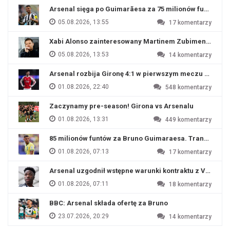
Arsenal sięga po Guimarãesa za 75 milionów funtów
05.08.2026, 13:55
17
komentarzy
Xabi Alonso zainteresowany Martinem Zubimendim
05.08.2026, 13:53
14
komentarzy
Arsenal rozbija Gironę 4:1 w pierwszym meczu przyg
01.08.2026, 22:40
548
komentarzy
Zaczynamy pre-season! Girona vs Arsenalu
01.08.2026, 13:31
449
komentarzy
85 milionów funtów za Bruno Guimaraesa. Transfer na o
01.08.2026, 07:13
17
komentarzy
Arsenal uzgodnił wstępne warunki kontraktu z Viniciu
01.08.2026, 07:11
18
komentarzy
BBC: Arsenal składa ofertę za Bruno
23.07.2026, 20:29
14
komentarzy