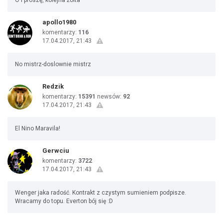
O i proszę, kolejna żółta
apollo1980
komentarzy:
116
17.04.2017, 21:43
No mistrz-doslownie mistrz
Redzik
komentarzy:
15391
newsów:
92
17.04.2017, 21:43
El Nino Maravila!
Gerwciu
komentarzy:
3722
17.04.2017, 21:43
Wenger jaka radość. Kontrakt z czystym sumieniem podpisze.
Wracamy do topu. Everton bój się :D