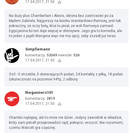
17.04.2017, 21:50
Na duży plus Chamberlain i Alexis, obrona bez zastrzeżeń po za
błędem Gabriela. Najgorszy na boisku standardowo Ramsey, jest tak
pokraczny, że oczy bolą, ktoś tu pisał, że woli Ramseya zamiast
Egipcjanina bo ten daje więcej w ofensywie. Jego gra to komedia, ale
to jeden z pupili Wengera więc nie ma opcji, żeby zszedł już teraz.
Simpllemann
komentarzy:
53049
newsów:
524
17.04.2017, 21:50
Ozil - 0 strzałów, 0 otwierających podań, 24 kontakty z piłką, 18 podań
(skuteczność na poziomie 94%), 2 odbiory.
thegunners101
komentarzy:
2819
17.04.2017, 21:50
Chambo najlepiej, ale to mnie nie dziwi. Jedyny zawodnik w składzie,
który sam potrafi przeprowadzić rajd, pokręcić, wrzucić. Nie rozumiem,
czemu Walcott gra częściej.