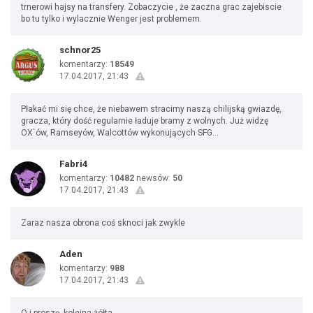
trnerowi hajsy na transfery. Zobaczycie , że zaczna grac zajebiscie
bo tu tylko i wylacznie Wenger jest problemem.
schnor25
komentarzy:
18549
17.04.2017, 21:43
Płakać mi się chce, że niebawem stracimy naszą chilijską gwiazdę,
gracza, który dość regularnie ładuje bramy z wolnych. Już widzę
OX`ów, Ramseyów, Walcottów wykonujących SFG...
Fabri4
komentarzy:
10482
newsów:
50
17.04.2017, 21:43
Zaraz nasza obrona coś sknoci jak zwykle
Aden
komentarzy:
988
17.04.2017, 21:43