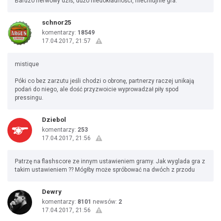
Bardzo nerwowy dziś, dużo niedokładności, niechlujnie gra.
schnor25
komentarzy:
18549
17.04.2017, 21:57
mistique
Póki co bez zarzutu jeśli chodzi o obronę, partnerzy raczej unikają
podań do niego, ale dość przyzwoicie wyprowadzał piły spod
pressingu.
Dziebol
komentarzy:
253
17.04.2017, 21:56
Patrzę na flashscore ze innym ustawieniem gramy. Jak wyglada gra z
takim ustawieniem ?? Mógłby może spróbować na dwóch z przodu
Dewry
komentarzy:
8101
newsów:
2
17.04.2017, 21:56