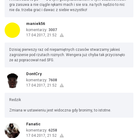
gra zasuwa a nie ciągle rękami mach i sie sra..na tych sędzio to nic
nie da..trzeba grać i dawac z siebie wszystko!
maniek56
komentarzy:
3007
17.04.2017, 21:52
Dzisiaj pierwszy raz od niepamiętnych czasów stwarzamy jakieś
zagrożenie pod rzutach rożnych. Wengera już chyba tak przycisnęło
że aż popracował nad SFG.
DontCry
komentarzy:
7608
17.04.2017, 21:52
Redzik
Zmiana w ustawieniu jest widoczna gdy bronimy, to istotne.
Fanatic
komentarzy:
6258
17.04.2017, 21:52