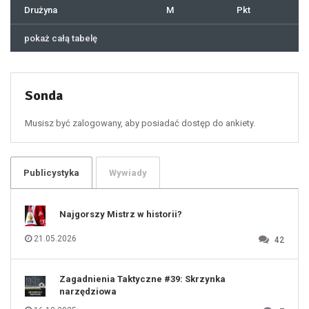
41
Drużyna
M
Pkt
42
43
44
45
46
pokaż całą tabelę
47
48
49
50
51
52
53
54
55
Sonda
56
57
58
59
60
Musisz być zalogowany, aby posiadać dostęp do ankiety.
61
100
101
102
103
104
105
106
Publicystyka
Wywiady
107
108
109
110
111
112
Najgorszy Mistrz w historii?
113
114
115
116
21.05.2026
42
117
118
119
120
121
122
123
Zagadnienia Taktyczne #39: Skrzynka
124
125
narzędziowa
126
127
128