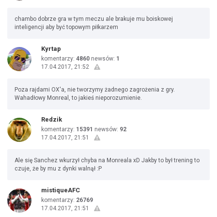
chambo dobrze gra w tym meczu ale brakuje mu boiskowej
inteligencji aby być topowym piłkarzem
Kyrtap
komentarzy:
4860
newsów:
1
17.04.2017, 21:52
Poza rajdami OX'a, nie tworzymy żadnego zagrożenia z gry.
Wahadłowy Monreal, to jakieś nieporozumienie.
Redzik
komentarzy:
15391
newsów:
92
17.04.2017, 21:51
Ale się Sanchez wkurzył chyba na Monreala xD Jakby to był trening to
czuje, że by mu z dynki walnął :P
mistiqueAFC
komentarzy:
26769
17.04.2017, 21:51