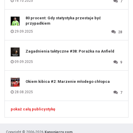
16.10.2025
7
129
130
131
80 procent: Gdy statystyka przestaje być
przypadkiem
29.09.2025
28
Zagadnienia taktyczne #38: Porażka na Anfield
09.09.2025
9
Okiem kibica #2: Marzenie młodego chłopca
28.08.2025
7
pokaż całą publicystykę
Copyright © 2006-2026
Kanonierzy.com.