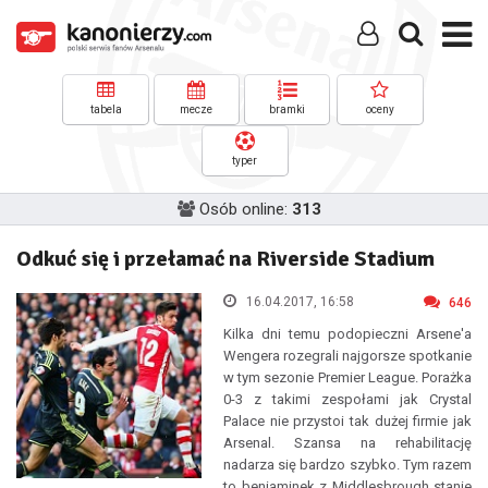
tabela
mecze
bramki
oceny
typer
Osób online:
313
Odkuć się i przełamać na Riverside Stadium
16.04.2017, 16:58
646
Kilka dni temu podopieczni Arsene'a
Wengera rozegrali najgorsze spotkanie
w tym sezonie Premier League. Porażka
0-3 z takimi zespołami jak Crystal
Palace nie przystoi tak dużej firmie jak
Arsenal. Szansa na rehabilitację
nadarza się bardzo szybko. Tym razem
to beniaminek z Middlesbrough stanie