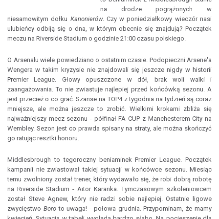
na drodze pogrążonych w
niesamowitym dołku
Kanonierów
. Czy w poniedziałkowy wieczór nasi
ulubieńcy odbiją się o dna, w którym obecnie się znajdują? Początek
meczu na Riverside Stadium o godzinie 21:00 czasu polskiego.
O Arsenalu wiele powiedziano o ostatnim czasie. Podopieczni Arsene'a
Wengera w takim kryzysie nie znajdowali się jeszcze nigdy w historii
Premier League. Głowy opuszczone w dół, brak woli walki i
zaangażowania. To nie zwiastuje najlepiej przed końcówką sezonu. A
jest przecież o co grać. Szanse na TOP4 z tygodnia na tydzień są coraz
mniejsze, ale można jeszcze to zrobić. Wielkimi krokami zbliża się
najważniejszy mecz sezonu - półfinał FA CUP z Manchesterem City na
Wembley. Sezon jest co prawda spisany na straty, ale można skończyć
go ratując resztki honoru.
Middlesbrough to tegoroczny beniaminek Premier League. Początek
kampanii nie zwiastował takiej sytuacji w końcówce sezonu. Miesiąc
temu zwolniony został trener, który wydawało się, że robi dobrą robotę
na Riverside Stadium - Aitor Karanka. Tymczasowym szkoleniowcem
został Steve Agnew, który nie radzi sobie najlepiej. Ostatnie ligowe
zwycięstwo
Boro
to uwaga! - połowa grudnia. Przypominam, że mamy
kwiecień. Sytuacja w tabeli wygląda bardzo słabo. Na pocieszenie dla