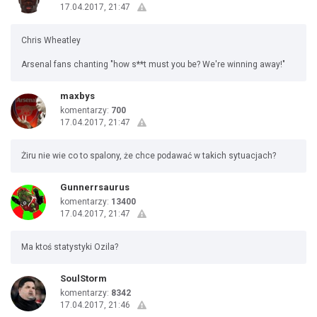
17.04.2017, 21:47
Chris Wheatley
Arsenal fans chanting "how s**t must you be? We're winning away!"
maxbys
komentarzy:
700
17.04.2017, 21:47
Żiru nie wie co to spalony, że chce podawać w takich sytuacjach?
Gunnerrsaurus
komentarzy:
13400
17.04.2017, 21:47
Ma ktoś statystyki Ozila?
SoulStorm
komentarzy:
8342
17.04.2017, 21:46