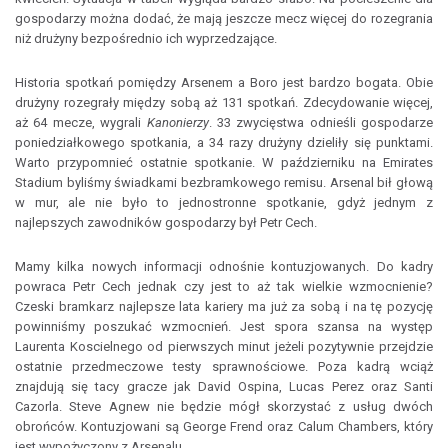
gospodarzy można dodać, że mają jeszcze mecz więcej do rozegrania
niż drużyny bezpośrednio ich wyprzedzające.
Historia spotkań pomiędzy Arsenem a Boro jest bardzo bogata. Obie
drużyny rozegrały między sobą aż 131 spotkań. Zdecydowanie więcej,
aż 64 mecze, wygrali
Kanonierzy
. 33 zwycięstwa odnieśli gospodarze
poniedziałkowego spotkania, a 34 razy drużyny dzieliły się punktami.
Warto przypomnieć ostatnie spotkanie. W październiku na Emirates
Stadium byliśmy świadkami bezbramkowego remisu. Arsenal bił głową
w mur, ale nie było to jednostronne spotkanie, gdyż jednym z
najlepszych zawodników gospodarzy był Petr Cech.
Mamy kilka nowych informacji odnośnie kontuzjowanych. Do kadry
powraca Petr Cech jednak czy jest to aż tak wielkie wzmocnienie?
Czeski bramkarz najlepsze lata kariery ma już za sobą i na tę pozycję
powinniśmy poszukać wzmocnień. Jest spora szansa na występ
Laurenta Koscielnego od pierwszych minut jeżeli pozytywnie przejdzie
ostatnie przedmeczowe testy sprawnościowe. Poza kadrą wciąż
znajdują się tacy gracze jak David Ospina, Lucas Perez oraz Santi
Cazorla. Steve Agnew nie będzie mógł skorzystać z usług dwóch
obrońców. Kontuzjowani są George Frend oraz Calum Chambers, który
jest wypożyczony z Arsenalu.