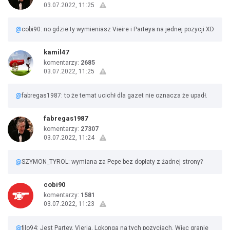
03.07.2022, 11:25
@
cobi90: no gdzie ty wymieniasz Vieire i Parteya na jednej pozycji XD
kamil47
komentarzy:
2685
03.07.2022, 11:25
@
fabregas1987: to że temat ucichł dla gazet nie oznacza że upadł.
fabregas1987
komentarzy:
27307
03.07.2022, 11:24
@
SZYMON_TYROL: wymiana za Pepe bez dopłaty z żadnej strony?
cobi90
komentarzy:
1581
03.07.2022, 11:23
@
filo94: Jest Partey, Vieria, Lokonga na tych pozycjach. Więc granie