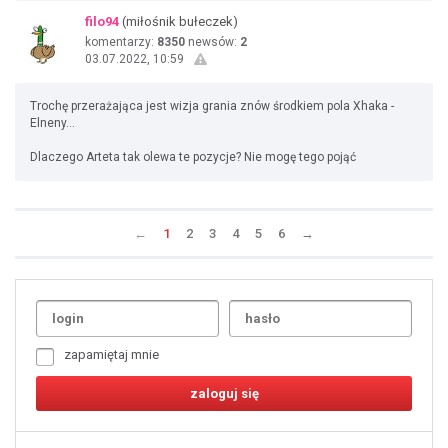
filo94
(miłośnik bułeczek)
komentarzy:
8350
newsów:
2
03.07.2022, 10:59
Trochę przerażająca jest wizja grania znów środkiem pola Xhaka -
Elneny…
Dlaczego Arteta tak olewa te pozycje? Nie mogę tego pojąć
←
1
2
3
4
5
6
→
Uda
1
2
3
4
5
6
7
zapamiętaj mnie
8
9
10
11
12
13
14
15
16
17
18