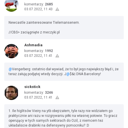
komentarzy:
2685
03.07.2022, 11:43
Newcastle zainteresowane Tielemansenem.
//CBS> zaciągnięte z meczyki.pl
Ashmadia
komentarzy:
1992
03.07.2022, 11:41
@
Vengerberg: ostatnio dał wywiad, że to był jego największy błąd i, że
teraz żałuję podjętej wtedy decyzji. J
@
$&ć DNA Barcelony!
sickstick
komentarzy:
3246
03.07.2022, 11:41
1. Ile higlitsów Vieiry na ytb obejrzałem, tyle razy nie widziałem go
praktycznie ani razu w rozgrywaniu piłki na własnej połowie. To gracz
operujący w tych samych sektorach do Ozil, z niemcem też
układaliście drabinki na defensywny pomocniku? :D