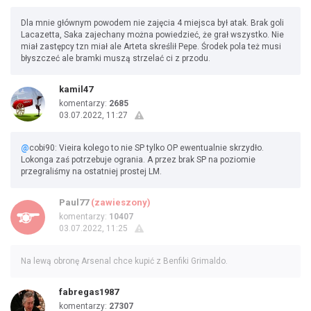
Dla mnie głównym powodem nie zajęcia 4 miejsca był atak. Brak goli
Lacazetta, Saka zajechany można powiedzieć, że grał wszystko. Nie
miał zastępcy tzn miał ale Arteta skreślił Pepe. Środek pola też musi
błyszczeć ale bramki muszą strzelać ci z przodu.
kamil47
komentarzy:
2685
03.07.2022, 11:27
@
cobi90: Vieira kolego to nie SP tylko OP ewentualnie skrzydło.
Lokonga zaś potrzebuje ogrania. A przez brak SP na poziomie
przegraliśmy na ostatniej prostej LM.
Paul77
(zawieszony)
komentarzy:
10407
03.07.2022, 11:25
Na lewą obronę Arsenal chce kupić z Benfiki Grimaldo.
fabregas1987
komentarzy:
27307