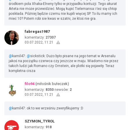
środkiem pola Xhaka-Elneny tylko w przypadku kontuzji. Tego akurat
Arteta nie może przewidzieć. Mogą kupić Tielemansa i też się chłop
poskłada. Później będzie czemu nie kupili więcej SP. To ilu mamy ich
mieć 10? Potem robi sie kwas w szatni, że ktoś nie gra.
fabregas1987
komentarzy:
27307
03.07.2022, 11:21
@
kamil47:
@
sickstick: Dużo było pisane na jego temat w Arsenalu
jakoś na początku czerwca czy jeszcze w maju. Wiadomo nie przez
takich ludzi jak Romano czy Ornstein, ale plotki się pojawiły. Teraz
kompletna cisza
filo94
(miłośnik bułeczek)
komentarzy:
8350
newsów:
2
03.07.2022, 11:21
@
kamil47: ok to we wrześniu zweryfikujemy :D
SZYMON_TYROL
komentarzy:
918