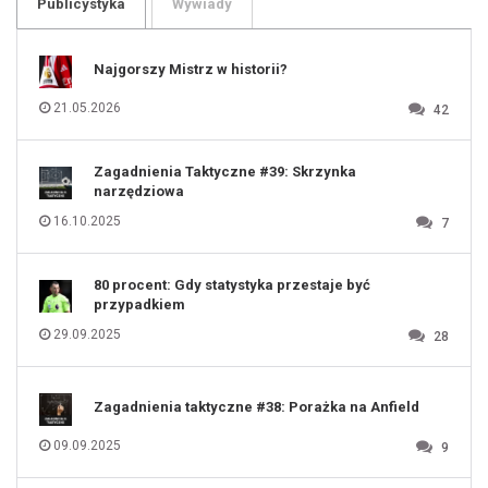
Publicystyka
Wywiady
107
108
109
110
111
112
Najgorszy Mistrz w historii?
113
114
115
116
21.05.2026
42
117
118
119
120
121
122
123
Zagadnienia Taktyczne #39: Skrzynka
124
125
narzędziowa
126
127
128
16.10.2025
7
129
130
131
80 procent: Gdy statystyka przestaje być
przypadkiem
29.09.2025
28
Zagadnienia taktyczne #38: Porażka na Anfield
09.09.2025
9