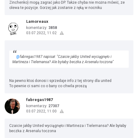
Zinchenko) mogą zagrać jako DP. Także chyba nie można mówić, ze
olewa te pozycje. Gorzej jak zostanie z ręką w nocniku
Lamoreaux
komentarzy:
3858
03.07.2022, 11:02
@
fabregas1987 napisał: "Czaicie jakby United wyciągnęło i
Martineza i Tielemansa? Ale byłaby beczka z Arsenalu toczona"
Na pewno ktoś donosi i sprzedaje info z tej strony dla united
To pewnie ci sami co o bany co chwila proszą
fabregas1987
komentarzy:
27307
03.07.2022, 11:00
Czaicie jakby United wyciągnęło i Martineza i Tielemansa? Ale byłaby
beczka z Arsenalu toczona