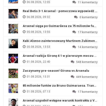
06.08.2026, 12:05
11
komentarzy
Real Betis 3-1 Arsenal - pomeczowa wypowiedź Artety
06.08.2026, 09:32
0
komentarzy
Arsenal sięga po Guimarãesa za 75 milionów funtów
05.08.2026, 13:55
17
komentarzy
Xabi Alonso zainteresowany Martinem Zubimendim
05.08.2026, 13:53
14
komentarzy
Arsenal rozbija Gironę 4:1 w pierwszym meczu przyg
01.08.2026, 22:40
548
komentarzy
Zaczynamy pre-season! Girona vs Arsenalu
01.08.2026, 13:31
449
komentarzy
85 milionów funtów za Bruno Guimaraesa. Transfer na o
01.08.2026, 07:13
17
komentarzy
Arsenal uzgodnił wstępne warunki kontraktu z Viniciu