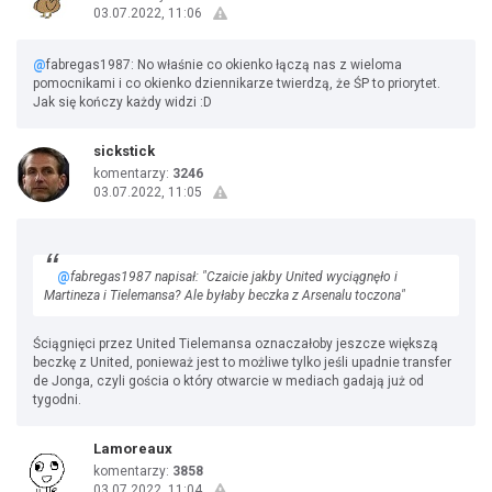
03.07.2022, 11:06
@
fabregas1987: No właśnie co okienko łączą nas z wieloma
pomocnikami i co okienko dziennikarze twierdzą, że ŚP to priorytet.
Jak się kończy każdy widzi :D
sickstick
komentarzy:
3246
03.07.2022, 11:05
@
fabregas1987 napisał: "Czaicie jakby United wyciągnęło i
Martineza i Tielemansa? Ale byłaby beczka z Arsenalu toczona"
Ściągnięci przez United Tielemansa oznaczałoby jeszcze większą
beczkę z United, ponieważ jest to możliwe tylko jeśli upadnie transfer
de Jonga, czyli gościa o który otwarcie w mediach gadają już od
tygodni.
Lamoreaux
komentarzy:
3858
03.07.2022, 11:04