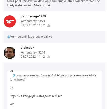
teraz po SP. Wszystko idzie wg planu drugie letnie okienko z rzędu od
kiedy u sterów jest Arteta z Edu.
johnnycage1909
komentarzy:
1279
03.07.2022, 11:12
@
Vermaelen5: ktos jest wrażliwy
sickstick
komentarzy:
3246
03.07.2022, 11:12
@
Lamoreaux napisał: "Jaka jest ulubiona pozycja seksualna kibica
tottenhamu?
71
Czyli 69 z kolegą plus dwa palce w dupie
xD"