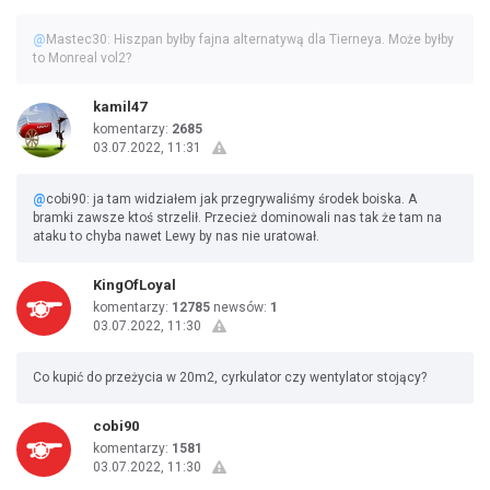
@
Mastec30: Hiszpan byłby fajna alternatywą dla Tierneya. Może byłby
to Monreal vol2?
kamil47
komentarzy:
2685
03.07.2022, 11:31
@
cobi90: ja tam widziałem jak przegrywaliśmy środek boiska. A
bramki zawsze ktoś strzelił. Przecież dominowali nas tak że tam na
ataku to chyba nawet Lewy by nas nie uratował.
KingOfLoyal
komentarzy:
12785
newsów:
1
03.07.2022, 11:30
Co kupić do przeżycia w 20m2, cyrkulator czy wentylator stojący?
cobi90
komentarzy:
1581
03.07.2022, 11:30