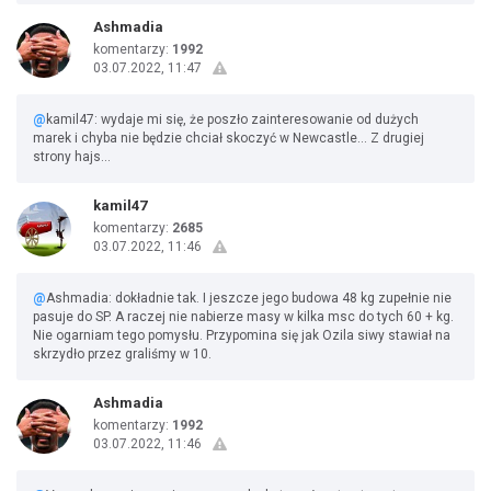
Ashmadia
komentarzy:
1992
03.07.2022, 11:47
@
kamil47: wydaje mi się, że poszło zainteresowanie od dużych
marek i chyba nie będzie chciał skoczyć w Newcastle... Z drugiej
strony hajs...
kamil47
komentarzy:
2685
03.07.2022, 11:46
@
Ashmadia: dokładnie tak. I jeszcze jego budowa 48 kg zupełnie nie
pasuje do SP. A raczej nie nabierze masy w kilka msc do tych 60 + kg.
Nie ogarniam tego pomysłu. Przypomina się jak Ozila siwy stawiał na
skrzydło przez graliśmy w 10.
Ashmadia
komentarzy:
1992
03.07.2022, 11:46