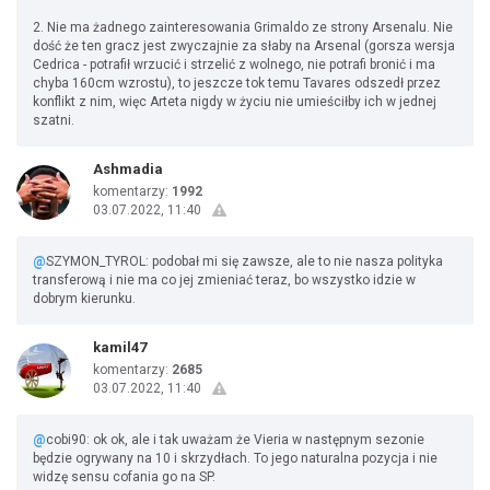
2. Nie ma żadnego zainteresowania Grimaldo ze strony Arsenalu. Nie
dość że ten gracz jest zwyczajnie za słaby na Arsenal (gorsza wersja
Cedrica - potrafił wrzucić i strzelić z wolnego, nie potrafi bronić i ma
chyba 160cm wzrostu), to jeszcze tok temu Tavares odszedł przez
konflikt z nim, więc Arteta nigdy w życiu nie umieściłby ich w jednej
szatni.
Ashmadia
komentarzy:
1992
03.07.2022, 11:40
@
SZYMON_TYROL: podobał mi się zawsze, ale to nie nasza polityka
transferową i nie ma co jej zmieniać teraz, bo wszystko idzie w
dobrym kierunku.
kamil47
komentarzy:
2685
03.07.2022, 11:40
@
cobi90: ok ok, ale i tak uważam że Vieria w następnym sezonie
będzie ogrywany na 10 i skrzydłach. To jego naturalna pozycja i nie
widzę sensu cofania go na SP.