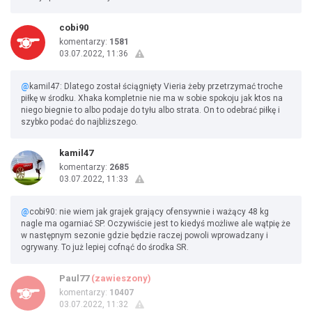
cobi90
komentarzy:
1581
03.07.2022, 11:36
@
kamil47: Dlatego został ściągnięty Vieria żeby przetrzymać troche
piłkę w środku. Xhaka kompletnie nie ma w sobie spokoju jak ktos na
niego biegnie to albo podaje do tyłu albo strata. On to odebrać piłkę i
szybko podać do najbliższego.
kamil47
komentarzy:
2685
03.07.2022, 11:33
@
cobi90: nie wiem jak grajek grający ofensywnie i ważący 48 kg
nagle ma ogarniać SP. Oczywiście jest to kiedyś możliwe ale wątpię że
w następnym sezonie gdzie będzie raczej powoli wprowadzany i
ogrywany. To już lepiej cofnąć do środka SR.
Paul77
(zawieszony)
komentarzy:
10407
03.07.2022, 11:32