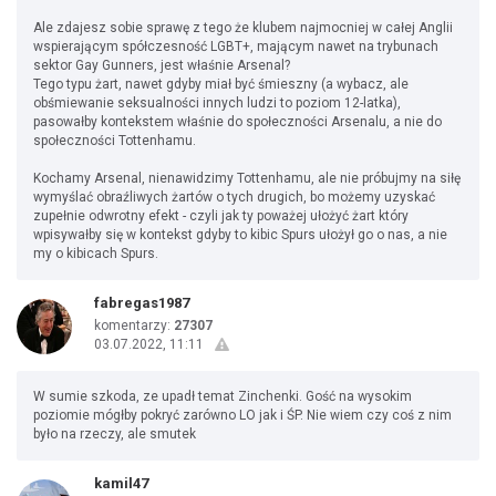
Ale zdajesz sobie sprawę z tego że klubem najmocniej w całej Anglii
wspierającym spółczesność LGBT+, mającym nawet na trybunach
sektor Gay Gunners, jest właśnie Arsenal?
Tego typu żart, nawet gdyby miał być śmieszny (a wybacz, ale
obśmiewanie seksualności innych ludzi to poziom 12-latka),
pasowałby kontekstem właśnie do społeczności Arsenalu, a nie do
społeczności Tottenhamu.
Kochamy Arsenal, nienawidzimy Tottenhamu, ale nie próbujmy na siłę
wymyślać obraźliwych żartów o tych drugich, bo możemy uzyskać
zupełnie odwrotny efekt - czyli jak ty poważej ułożyć żart który
wpisywałby się w kontekst gdyby to kibic Spurs ułożył go o nas, a nie
my o kibicach Spurs.
fabregas1987
komentarzy:
27307
03.07.2022, 11:11
W sumie szkoda, ze upadł temat Zinchenki. Gość na wysokim
poziomie mógłby pokryć zarówno LO jak i ŚP. Nie wiem czy coś z nim
było na rzeczy, ale smutek
kamil47