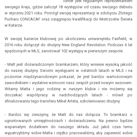
Turner jest regularnym reprezentantem
swojego kraju, gdzie zaliczył 18 występów od czasu swojego debiutu
w styczniu 2021 roku. Pomógł swojej reprezentacji w zdobyciu Złotego
Pucharu CONCACAF oraz osiągnięciu kwalifikacji do Mistrzostw Świata
w Katarze.
W swojej karierze klubowej po ukończeniu uniwersytetu Fairfield, w
2016 roku dołączył do drużyny New England Revolution. Podczas 6 lat
spędzonych w MLS, zanotował 102 występy w pierwszym zespole.
- Matt jest doświadczonym bramkarzem, który wniesie wysoką jakość
do naszej drużyny. Swoimi występami w ostatnich latach w MLS i na
poziomie międzynarodowym pokazał, że jest bardzo wartościowym
zawodnikiem i wydatnie wzmocni nasz zespół przed nowym sezonem.
Witamy Matta i jego rodzinę w naszym klubie i nie możemy się
doczekać współpracy w nadchodzących latach - mówił po
sfinalizowaniu tego transferu Mikel Arteta, szkoleniowiec drużyny.
- Bardzo się cieszymy, że Matt do nas dołącza. To bramkarz o
ugruntowanych umiejętnościach i doświadczeniu. Na pewno będzie
wspaniałym dodatkiem do naszego składu. Już jakiś czas temu
wypatrzyliśmy sobie Matta i ciężko pracowaliśmy, aby zapewnić sobie