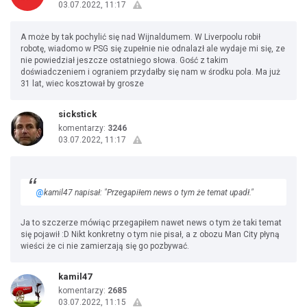
03.07.2022, 11:17
A może by tak pochylić się nad Wijnaldumem. W Liverpoolu robił
robotę, wiadomo w PSG się zupełnie nie odnalazł ale wydaje mi się, ze
nie powiedział jeszcze ostatniego słowa. Gość z takim
doświadczeniem i ograniem przydałby się nam w środku pola. Ma już
31 lat, wiec kosztował by grosze
sickstick
komentarzy:
3246
03.07.2022, 11:17
@
kamil47 napisał: "Przegapiłem news o tym że temat upadł."
Ja to szczerze mówiąc przegapiłem nawet news o tym że taki temat
się pojawił :D Nikt konkretny o tym nie pisał, a z obozu Man City płyną
wieści że ci nie zamierzają się go pozbywać.
kamil47
komentarzy:
2685
03.07.2022, 11:15