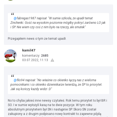
@
fabregas1987 napisał: "W sumie szkoda, ze upadł temat
Zinchenki. Gość na wysokim poziomie mógłby pokryć zarówno LO jak
i ŚP. Nie wiem czy coś z nim było na rzeczy, ale smutek"
Przegapiłem news o tym że temat upadł.
kamil47
komentarzy:
2685
03.07.2022, 11:13
@
filo94 napisał: "No właśnie co okienko łączą nas z wieloma
pomocnikami i co okienko dziennikarze twierdzą, że ŚP to priorytet.
Jak się kończy każdy widzi :D"
No to chyba jakieś inne newsy czytałeś. Rok temu priorytet to był BR i
SO. I w sumie wyłożyli kasę na te dwie pozycje. W tym roku
absolutnym priorytetem był SN i następnie SP. Skoro SN został
zakupiony a z drugim podpisano nowy kontrakt to zapewne pójdą