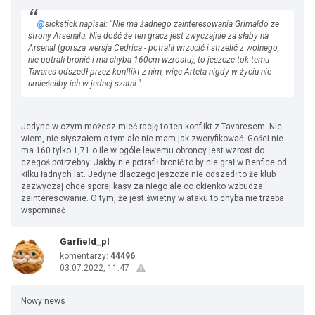
@
sickstick napisał: "Nie ma żadnego zainteresowania Grimaldo ze
strony Arsenalu. Nie dość że ten gracz jest zwyczajnie za słaby na
Arsenal (gorsza wersja Cedrica - potrafił wrzucić i strzelić z wolnego,
nie potrafi bronić i ma chyba 160cm wzrostu), to jeszcze tok temu
Tavares odszedł przez konflikt z nim, więc Arteta nigdy w życiu nie
umieściłby ich w jednej szatni."
Jedyne w czym możesz mieć rację to ten konflikt z Tavaresem. Nie
wiem, nie słyszałem o tym ale nie mam jak zweryfikować. Gości nie
ma 160 tylko 1,71 o ile w ogóle lewemu obroncy jest wzrost do
czegoś potrzebny. Jakby nie potrafił bronić to by nie grał w Benfice od
kilku ładnych lat. Jedyne dlaczego jeszcze nie odszedł to że klub
zazwyczaj chce sporej kasy za niego ale co okienko wzbudza
zainteresowanie. O tym, że jest świetny w ataku to chyba nie trzeba
wspominać
Garfield_pl
komentarzy:
44496
03.07.2022, 11:47
Nowy news