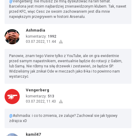
@
Vengerberg: nie musisz ze mną dyskutować na ten temat.
Barcelona jest moim najbardziej znienawidzonym klubem. Tak, nawet
przed KFC, więc Cesc ze swoim zachowaniem jest dla mnie
największym przegrywem w historii Arsenalu.
Ashmadia
komentarzy:
1992
03.07.2022, 11:44
Panowie, znam tego Vieire tylko z YouTube, ale on gra ewidentnie
przed samym napastnikiem, ewentualnie będzie do rotacji z Gabim,
lub Samą. Nie róbmy na siłę drzewek i zestawień, że będzie ŚP.
Widzieliśmy jak znikał Ode w meczach jako 8-ka i to powinno nam
wystarczyć.
Vengerberg
komentarzy:
513
03.07.2022, 11:43
@
Ashmadia: i co to zmienia, ze zaluje? Zachowal sie jak typowy
zdrajca xD
kamil47