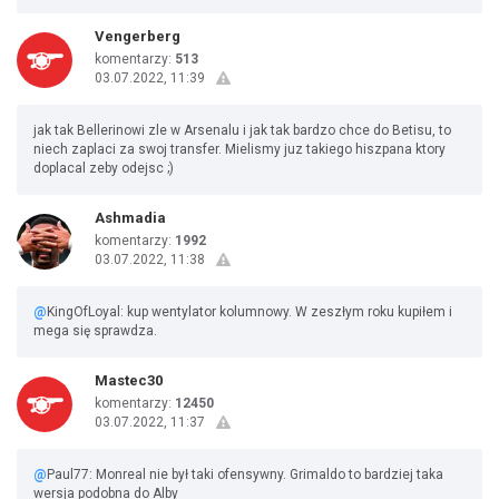
Vengerberg
komentarzy:
513
03.07.2022, 11:39
jak tak Bellerinowi zle w Arsenalu i jak tak bardzo chce do Betisu, to
niech zaplaci za swoj transfer. Mielismy juz takiego hiszpana ktory
doplacal zeby odejsc ;)
Ashmadia
komentarzy:
1992
03.07.2022, 11:38
@
KingOfLoyal: kup wentylator kolumnowy. W zeszłym roku kupiłem i
mega się sprawdza.
Mastec30
komentarzy:
12450
03.07.2022, 11:37
@
Paul77: Monreal nie był taki ofensywny. Grimaldo to bardziej taka
wersja podobna do Alby