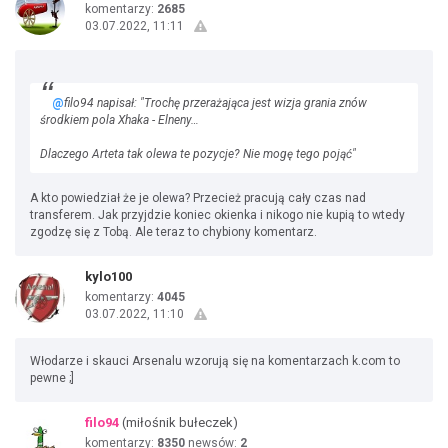
komentarzy:
2685
03.07.2022, 11:11
@
filo94 napisał: "Trochę przerażająca jest wizja grania znów
środkiem pola Xhaka - Elneny…
Dlaczego Arteta tak olewa te pozycje? Nie mogę tego pojąć"
A kto powiedział że je olewa? Przecież pracują cały czas nad
transferem. Jak przyjdzie koniec okienka i nikogo nie kupią to wtedy
zgodzę się z Tobą. Ale teraz to chybiony komentarz.
kylo100
komentarzy:
4045
03.07.2022, 11:10
Włodarze i skauci Arsenalu wzorują się na komentarzach k.com to
pewne ;]
filo94
(miłośnik bułeczek)
komentarzy:
8350
newsów:
2