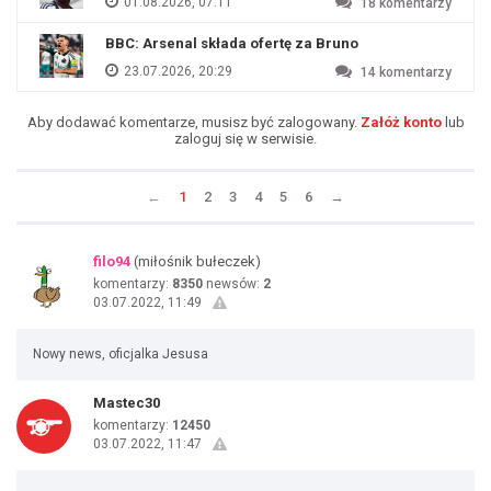
01.08.2026, 07:11
18
komentarzy
BBC: Arsenal składa ofertę za Bruno
23.07.2026, 20:29
14
komentarzy
Aby dodawać komentarze, musisz być zalogowany.
Załóż konto
lub
zaloguj się w serwisie.
←
1
2
3
4
5
6
→
filo94
(miłośnik bułeczek)
komentarzy:
8350
newsów:
2
03.07.2022, 11:49
Nowy news, oficjalka Jesusa
Mastec30
komentarzy:
12450
03.07.2022, 11:47