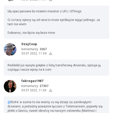
Idę spać panowie bo miałem maraton z UFc i SThings
Ci co tacy spiecy są od rana to może spróbujcie wyjąć jednego. Ja
tam nie wiem
Dobranoc, nie bijcie się beze mnie
DzejCoop
komentarzy:
3267
03.07.2022, 11:04
Reddebil już wysyła gołębie z listą transferową Arsenalu, spisuje ją
czytając nasze wpisy na k.com
fabregas1987
komentarzy:
27307
03.07.2022, 11:03
@
filo94: w sumie to nie wiemy co się dzieje za zamkniętymi
drzwiami, a jesteśmy poważnie łączeni z Tielemansem, pojawiły się
plotki o Savicu, nawet obrońcy na naszym celowniku (Martinez i