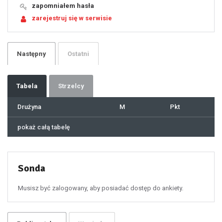
19
zapomniałem hasła
20
21
zarejestruj się w serwisie
22
23
24
25
26
27
28
29
Następny
Ostatni
30
31
32
33
34
35
36
37
Tabela
Strzelcy
38
39
40
41
Drużyna
M
Pkt
42
43
44
45
46
pokaż całą tabelę
47
48
49
50
51
52
53
54
55
Sonda
56
57
58
59
60
Musisz być zalogowany, aby posiadać dostęp do ankiety.
61
100
101
102
103
104
105
106