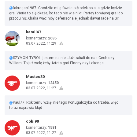
@
fabregas1987: Chodziło mi głównie o środek pola, a gdzie będzie
gral Vieria to się okaże, bo tego nie wie nikt. Partey to więcej grał do
przodu niż Xhaka więc niby defensor ale jednak dawał rade na SP.
kamil47
komentarzy:
2685
03.07.2022, 11:29
@
SZYMON_TYROL: jestem na nie. Już trafiali do nas Cech czy
William. To już wolę żeby Arteta grał Elneny czy Lokonga.
Mastec30
komentarzy:
12450
03.07.2022, 11:27
@
Paul77: Rok temu wziął nie tego Portugalczyka co trzeba, więc
teraz naprawia błąd
cobi90
komentarzy:
1581
03.07.2022, 11:27