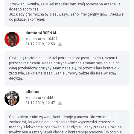
Z wywiadu wynika, że Mikel ma jakiś tam swój pomysł na Arsenal, a
do tego sporo pasji.
Już kiedy grał można było zauważyć, że to inteligentny gość. Ciekawe
co pokaże jako trener.
damianARSENAL
komentarzy:
10402
21.12.2019, 12:53
Czyta się to pięknie, ale Mikel potrzebuje po prostu czasu, czasu i
jeszcze raz czasu. Nasza drużyna wymaga zmiany myślenia, albo
całej przebudowy drużyny. Mam nadzieję, że przez 3 lata kontraktu
zrobi tyle, że kolejne przedłużenie umowy będzie dla nas świetną
decyzją.
allshaq
komentarzy:
446
21.12.2019, 12:47
Obejrzałem z nim wywiad, konferencje prasowa. Niczym mnie nie
zaskoczył, bo widziałem jego poprzednie wypowiedzi jeszcze z
mancity. Elokwencja, opanowanie, erudycja i jasny przekaz. Różnica
między nim a Emery jeżeli chodzi o konferencje prasowe lub ogólnie