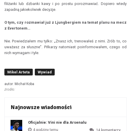
filiżanki lub dzbanki kawy i po prostu porozmawiać. Dopiero wtedy
zapadną jakiekolwiek decyzje.
O tym, czy rozmawiał już z Ljungbergiem na temat planu na mecz
z Evertonem…
Nie. Powiedziałem mu tylko: „Znasz ich, trenowałeś z nimi. Zrób to, co
uważasz za słuszne”. Piłkarzy natomiast poinformowałem, czego od
nich wymagam i tyle.
Mikel Arteta
Wywiad
autor: Michał Koba
źrodło:
Najnowsze wiadomości
Oficjalnie: Vini nie dla Arsenalu
4 godziny temu
14
komentarzy