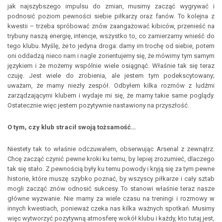
jak najszybszego impulsu do zmian, musimy zacząć wygrywać i
podnosić poziom pewności siebie piłkarzy oraz fanów. To kolejna z
kwestii – trzeba spróbować znów zaangażować kibiców, przenieść na
trybuny naszą energię, intencje, wszystko to, co zamierzamy wnieść do
tego klubu. Myślę, że to jedyna droga: damy im trochę od siebie, potem
oni oddadzą nieco nam i nagle zorientujemy się, że mówimy tym samym
językiem i że możemy wspólnie wiele osiągnąć. Właśnie tak się teraz
czuję. Jest wiele do zrobienia, ale jestem tym podekscytowany;
uważam, że mamy niezły zespół. Odbyłem kilka rozmów z ludźmi
zarządzającymi klubem i wydaje mi się, że mamy takie same poglądy.
Ostatecznie więc jestem pozytywnie nastawiony na przyszłość.
O tym, czy klub stracił swoją tożsamość…
Niestety tak to właśnie odczuwałem, obserwując Arsenal z zewnątrz.
Chcę zacząć czynić pewne kroki ku temu, by lepiej zrozumieć, dlaczego
tak się stało. Z pewnością były ku temu powody i kryją się za tym pewne
historie, które muszę szybko poznać, by wszyscy piłkarze i cały sztab
mogli zacząć znów odnosić sukcesy. To stanowi właśnie teraz nasze
główne wyzwanie. Nie mamy za wiele czasu na treningi i rozmowy w
innych kwestiach, ponieważ czeka nas kilka ważnych spotkań. Musimy
więc wytworzyć pozytywną atmosferę wokół klubu i każdy, kto tutaj jest,