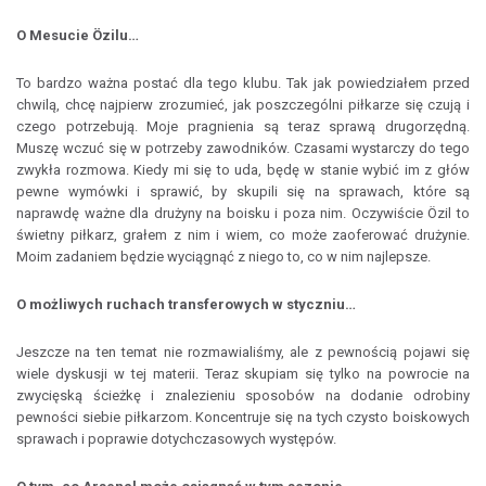
O Mesucie Özilu…
To bardzo ważna postać dla tego klubu. Tak jak powiedziałem przed
chwilą, chcę najpierw zrozumieć, jak poszczególni piłkarze się czują i
czego potrzebują. Moje pragnienia są teraz sprawą drugorzędną.
Muszę wczuć się w potrzeby zawodników. Czasami wystarczy do tego
zwykła rozmowa. Kiedy mi się to uda, będę w stanie wybić im z głów
pewne wymówki i sprawić, by skupili się na sprawach, które są
naprawdę ważne dla drużyny na boisku i poza nim. Oczywiście Özil to
świetny piłkarz, grałem z nim i wiem, co może zaoferować drużynie.
Moim zadaniem będzie wyciągnąć z niego to, co w nim najlepsze.
O możliwych ruchach transferowych w styczniu…
Jeszcze na ten temat nie rozmawialiśmy, ale z pewnością pojawi się
wiele dyskusji w tej materii. Teraz skupiam się tylko na powrocie na
zwycięską ścieżkę i znalezieniu sposobów na dodanie odrobiny
pewności siebie piłkarzom. Koncentruje się na tych czysto boiskowych
sprawach i poprawie dotychczasowych występów.