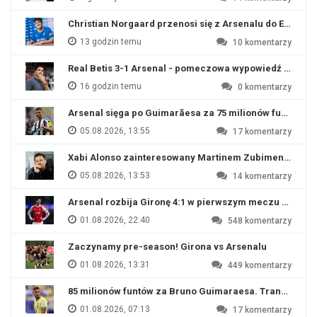
Christian Norgaard przenosi się z Arsenalu do Everton
13 godzin temu
10
komentarzy
Real Betis 3-1 Arsenal - pomeczowa wypowiedź Artety
16 godzin temu
0
komentarzy
Arsenal sięga po Guimarãesa za 75 milionów funtów
05.08.2026, 13:55
17
komentarzy
Xabi Alonso zainteresowany Martinem Zubimendim
05.08.2026, 13:53
14
komentarzy
Arsenal rozbija Gironę 4:1 w pierwszym meczu przyg
01.08.2026, 22:40
548
komentarzy
Zaczynamy pre-season! Girona vs Arsenalu
01.08.2026, 13:31
449
komentarzy
85 milionów funtów za Bruno Guimaraesa. Transfer na o
01.08.2026, 07:13
17
komentarzy