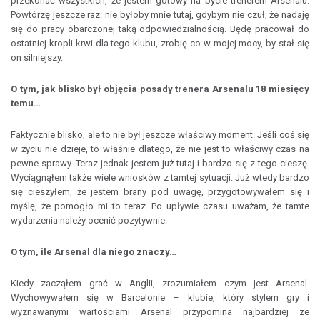
przekonać wszystkich, że jestem gotowy na bycie trenerem Arsenalu.
Powtórzę jeszcze raz: nie byłoby mnie tutaj, gdybym nie czuł, że nadaję
się do pracy obarczonej taką odpowiedzialnością. Będę pracował do
ostatniej kropli krwi dla tego klubu, zrobię co w mojej mocy, by stał się
on silniejszy.
O tym, jak blisko był objęcia posady trenera Arsenalu 18 miesięcy
temu…
Faktycznie blisko, ale to nie był jeszcze właściwy moment. Jeśli coś się
w życiu nie dzieje, to właśnie dlatego, że nie jest to właściwy czas na
pewne sprawy. Teraz jednak jestem już tutaj i bardzo się z tego cieszę.
Wyciągnąłem także wiele wniosków z tamtej sytuacji. Już wtedy bardzo
się cieszyłem, że jestem brany pod uwagę, przygotowywałem się i
myślę, że pomogło mi to teraz. Po upływie czasu uważam, że tamte
wydarzenia należy ocenić pozytywnie.
O tym, ile Arsenal dla niego znaczy…
Kiedy zacząłem grać w Anglii, zrozumiałem czym jest Arsenal.
Wychowywałem się w Barcelonie – klubie, który stylem gry i
wyznawanymi wartościami Arsenal przypomina najbardziej ze