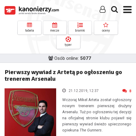
tabela
mecze
bramki
oceny
typer
Osób online:
5077
Pierwszy wywiad z Artetą po ogłoszeniu go
trenerem Arsenalu
21.12.2019, 12:37
8
Wczoraj Mikel Arteta został ogłoszony
nowym trenerem pierwszej drużyny
Arsenalu. Tuż po ogłoszeniu tej decyzji
na oficjalnej stronie klubu pojawił się
pierwszy wywiad świeżo upieczonego
opiekuna
The Gunners
.