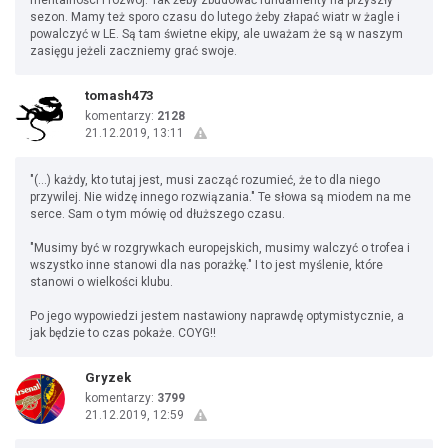
mentalności i rozwój. Tak żeby zbudować fundamenty na przyszły
sezon. Mamy też sporo czasu do lutego żeby złapać wiatr w żagle i
powalczyć w LE. Są tam świetne ekipy, ale uważam że są w naszym
zasięgu jeżeli zaczniemy grać swoje.
tomash473
komentarzy:
2128
21.12.2019, 13:11
"(...) każdy, kto tutaj jest, musi zacząć rozumieć, że to dla niego
przywilej. Nie widzę innego rozwiązania." Te słowa są miodem na me
serce. Sam o tym mówię od dłuższego czasu.
"Musimy być w rozgrywkach europejskich, musimy walczyć o trofea i
wszystko inne stanowi dla nas porażkę." I to jest myślenie, które
stanowi o wielkości klubu.
Po jego wypowiedzi jestem nastawiony naprawdę optymistycznie, a
jak będzie to czas pokaże. COYG!!
Gryzek
komentarzy:
3799
21.12.2019, 12:59