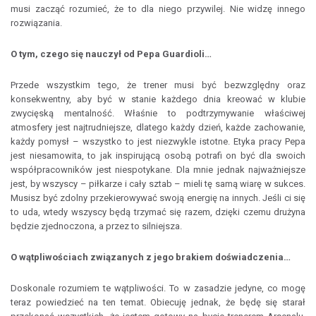
musi zacząć rozumieć, że to dla niego przywilej. Nie widzę innego
rozwiązania.
O tym, czego się nauczył od Pepa Guardioli…
Przede wszystkim tego, że trener musi być bezwzględny oraz
konsekwentny, aby być w stanie każdego dnia kreować w klubie
zwycięską mentalność. Właśnie to podtrzymywanie właściwej
atmosfery jest najtrudniejsze, dlatego każdy dzień, każde zachowanie,
każdy pomysł – wszystko to jest niezwykle istotne. Etyka pracy Pepa
jest niesamowita, to jak inspirującą osobą potrafi on być dla swoich
współpracowników jest niespotykane. Dla mnie jednak najważniejsze
jest, by wszyscy – piłkarze i cały sztab – mieli tę samą wiarę w sukces.
Musisz być zdolny przekierowywać swoją energię na innych. Jeśli ci się
to uda, wtedy wszyscy będą trzymać się razem, dzięki czemu drużyna
będzie zjednoczona, a przez to silniejsza.
O wątpliwościach związanych z jego brakiem doświadczenia…
Doskonale rozumiem te wątpliwości. To w zasadzie jedyne, co mogę
teraz powiedzieć na ten temat. Obiecuję jednak, że będę się starał