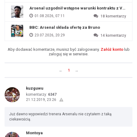
Arsenal uzgodnił wstępne warunki kontraktu z Viniciu
01.08.2026, 07:11
18
komentarzy
BBC: Arsenal składa ofertę za Bruno
23.07.2026, 20:29
14
komentarzy
Aby dodawać komentarze, musisz być zalogowany.
Załóż konto
lub
zaloguj się w serwisie.
←
1
→
kuzguwu
komentarzy:
6347
21.12.2019, 23:26
Już dawno wypowiedzi trenera Arsenalu nie czytałem z taką
ciekawością.
Montoya