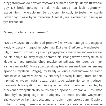
przygotowywać do nowych wyzwań i że mam nadzieję kiedyś tu wrócić,
gdy już będę gotowy na taki krok. Darzę ten klub ogromnym
szacunkiem i wierzcie mi, że gdybym nie czuł, że jestem w stanie
udźwignąć ciężar bycia trenerem Arsenalu, nie siedziałbym dzisiaj na
tym krzesełku.
O tym, co chciałby on zmienić...
Przede wszystkim trzeba coś poprawić w kwestii energii tu panującej.
Kiedy w zeszłym tygodniu byłem na
Emirates Stadium
z Manchesterm
City, po meczu czułem się nieco przygnębiony, kiedy zorientowałem się,
co się dzieje. Musimy więc postarać się zaangażować wszystkich w
klubie w nasz projekt. Chcę przekonać piłkarzy do tego, co i jak
zamierzam zrobić. Muszą zacząć akceptować zmianę kierunku, zmianę
sposobu myślenia. Pragnę, by każdy w klubie prezentował to samo
nastawienie. Najważniejsze, by stworzyć pewną kulturę, która będzie
trzymać w ryzach całą resztę. Jeśli tego zabraknie, to w trudnych
momentach wszystko zacznie się sypać. Moim zadaniem jest to, by
przekonać wszystkich do określonego sposobu działania. I jeśli ktoś
chce być częścią tego, co budujemy, to musi przede wszystkim
zaakceptować fakt, że będziemy to robić moimi sposobami. Dopiero
potem możemy rozmawiać o reszcie. Teraz potrzebujemy oczywiście