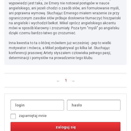
wypowiedzi jest taka, że Emery nie notował postępów w nauce
angielskiego, ani jeżeli chodzi o zasób słów, ani formułowanie myśli,
ani poprawna wymowę. Słuchając Emerego miałem wrażenie że przy
ograniczonym zasobie słów próbuje dosłownie tłumaczyć hiszpański
na angielski i wychodził bełkot. Mikel oprócz angielskiego akcentu
mówi w sposób klarowny i zrozumiały. Poza tym "myśli" po angielsku
dzięki czemu bardzo łatwo go zrozumieć.
Inna kwestia to ta o której mówiłem już wcześniej - pep to wielki
motywator i mówca, a Mikel podpatrywal go kilka lat. Słuchając
konferencji prasowej Artety słyszałem człowieka pełnego pasji,
determinacji i pomysłów na prowadzenie tego klubu.
←
1
→
Uda
1
2
3
4
5
6
7
zapamiętaj mnie
8
9
10
11
12
13