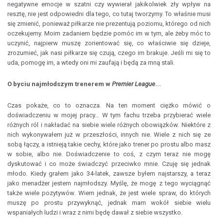
negatywne emocje w szatni czy wywierał jakikolwiek zły wpływ na
resztę, nie jest odpowiedni dla tego, co tutaj tworzymy. To właśnie musi
się zmienić, ponieważ piłkarze nie prezentują poziomu, którego od nich
oczekujemy. Moim zadaniem będzie pomóc im w tym, ale żeby móc to
uczynić, najpierw muszę zorientować się, co właściwie się dzieje,
zrozumieć, jak nasi piłkarze się czują, czego im brakuje. Jeśli mi się to
uda, pomogę im, a wtedy oni mi zaufają i będą za mną stali.
O byciu najmłodszym trenerem w
Premier League
...
Czas pokaże, co to oznacza. Na ten moment ciężko mówić o
doświadczeniu w mojej pracy… W tym fachu trzeba przybierać wiele
różnych ról i nakładać na siebie wiele różnych obowiązków. Niektóre z
nich wykonywałem już w przeszłości, innych nie. Wiele z nich się ze
sobą łączy, a istnieją takie cechy, które jako trener po prostu albo masz
w sobie, albo nie. Doświadczenie to coś, z czym teraz nie mogę
dyskutować i co może świadczyć przeciwko mnie. Czuję się jednak
młodo. Kiedy grałem jako 34-latek, zawsze byłem najstarszy, a teraz
jako menadżer jestem najmłodszy. Myślę, że mogę z tego wyciągnąć
także wiele pozytywów. Wiem jednak, że jest wiele spraw, do których
muszę po prostu przywyknąć, jednak mam wokół siebie wielu
wspaniałych ludzi i wraz z nimi będę dawał z siebie wszystko.