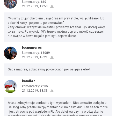
komentarzy:
640
21.12.2019, 19:50
"Musimy z Ljungbergiem usiąść razem przy stole, wziąć filiżanki lub
dzbanki kawy i po prostu porozmawiać."
Żeby omówić wszystkie kwestie i problemy Arsenalu łyk dobrej kawy
to za mało. Po wypiciu 40% trunku można dopiero mówić szczerze i
nie owijać w bawełnę jaka jest sytuacja w klubie.
losnumeros
komentarzy:
18089
21.12.2019, 15:21
Gada mądrze, zobaczymy po owocach jaki osiągnie efekt.
kamil47
komentarzy:
2685
21.12.2019, 13:33
Arteta zdobył moje serducho tym wywiadem. Niesamowite podejście.
Daj Bóg żeby przelał swoją mentalność na nasz klub. Ten sezon może
i jest stracony pod względem PL. Ale dalej walczymy o odzyskanie