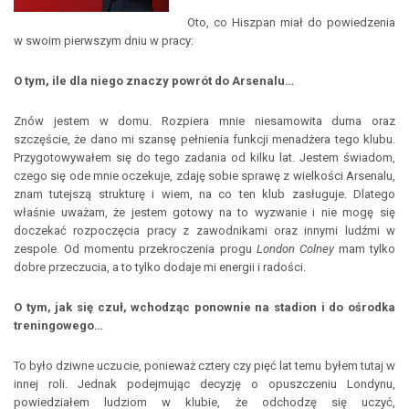
Oto, co Hiszpan miał do powiedzenia
w swoim pierwszym dniu w pracy:
O tym, ile dla niego znaczy powrót do Arsenalu…
Znów jestem w domu. Rozpiera mnie niesamowita duma oraz
szczęście, że dano mi szansę pełnienia funkcji menadżera tego klubu.
Przygotowywałem się do tego zadania od kilku lat. Jestem świadom,
czego się ode mnie oczekuje, zdaję sobie sprawę z wielkości Arsenalu,
znam tutejszą strukturę i wiem, na co ten klub zasługuje. Dlatego
właśnie uważam, że jestem gotowy na to wyzwanie i nie mogę się
doczekać rozpoczęcia pracy z zawodnikami oraz innymi ludźmi w
zespole. Od momentu przekroczenia progu
London Colney
mam tylko
dobre przeczucia, a to tylko dodaje mi energii i radości.
O tym, jak się czuł, wchodząc ponownie na stadion i do ośrodka
treningowego…
To było dziwne uczucie, ponieważ cztery czy pięć lat temu byłem tutaj w
innej roli. Jednak podejmując decyzję o opuszczeniu Londynu,
powiedziałem ludziom w klubie, że odchodzę się uczyć,