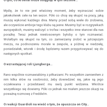
O tym, co Arsenal może osiągnąć w tym sezonie…
Myślę, że to nie jest właściwy moment, żeby wyznaczać sobie
jakiekolwiek cele na ten sezon. Póki co chcę się skupić na pracy, jaką
muszę wykonać każdego dnia. Mamy przed sobą wiele do zrobienia,
ale oczywiście ambicje tego klubu są jasne. Musimy być w rozgrywkach
europejskich, musimy walczyć o trofea i wszystko inne stanowi dla nas
porażkę. Teraz jednak niestosownym byłoby o tym rozmawiać.
Wolałbym się skupić na tym, co zamierzamy zrobić w jutrzejszym
meczu, na podnoszeniu morale w zespole, a później w niedzielę,
poniedziałek, wtorek i środę będziemy razem przygotowywać się do
następnych spotkań.
O wzrastającej roli Ljungberga…
Rano wspólnie rozmawialiśmy z piłkarzami. Po wszystkim zamieniłem z
nim kilka słów na osobności, żeby dowiedzieć się, jakie są jego
oczekiwania i przedstawić mu swój punkt widzenia. Wkrótce
wszystkiego się dowiemy. Póki co jednak nie miałem jeszcze okazji na
poważną rozmowę z Freddie’m.
O reakcji Guardioli na wieść o tym, że opuszcza on City…