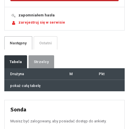
14
15
16
17
18
19
zapomniałem hasła
20
21
zarejestruj się w serwisie
22
23
24
25
26
27
28
29
Następny
Ostatni
30
31
32
33
34
35
36
37
Tabela
Strzelcy
38
39
40
41
Drużyna
M
Pkt
42
43
44
45
46
pokaż całą tabelę
47
48
49
50
51
52
53
54
55
Sonda
56
57
58
59
60
Musisz być zalogowany, aby posiadać dostęp do ankiety.
61
100
101