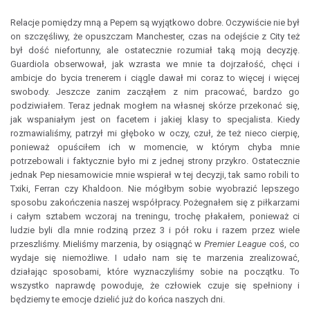
Relacje pomiędzy mną a Pepem są wyjątkowo dobre. Oczywiście nie był
on szczęśliwy, że opuszczam Manchester, czas na odejście z City też
był dość niefortunny, ale ostatecznie rozumiał taką moją decyzję.
Guardiola obserwował, jak wzrasta we mnie ta dojrzałość, chęci i
ambicje do bycia trenerem i ciągle dawał mi coraz to więcej i więcej
swobody. Jeszcze zanim zacząłem z nim pracować, bardzo go
podziwiałem. Teraz jednak mogłem na własnej skórze przekonać się,
jak wspaniałym jest on facetem i jakiej klasy to specjalista. Kiedy
rozmawialiśmy, patrzył mi głęboko w oczy, czuł, że też nieco cierpię,
ponieważ opuściłem ich w momencie, w którym chyba mnie
potrzebowali i faktycznie było mi z jednej strony przykro. Ostatecznie
jednak Pep niesamowicie mnie wspierał w tej decyzji, tak samo robili to
Txiki, Ferran czy Khaldoon. Nie mógłbym sobie wyobrazić lepszego
sposobu zakończenia naszej współpracy. Pożegnałem się z piłkarzami
i całym sztabem wczoraj na treningu, trochę płakałem, ponieważ ci
ludzie byli dla mnie rodziną przez 3 i pół roku i razem przez wiele
przeszliśmy. Mieliśmy marzenia, by osiągnąć w
Premier League
coś, co
wydaje się niemożliwe. I udało nam się te marzenia zrealizować,
działając sposobami, które wyznaczyliśmy sobie na początku. To
wszystko naprawdę powoduje, że człowiek czuje się spełniony i
będziemy te emocje dzielić już do końca naszych dni.