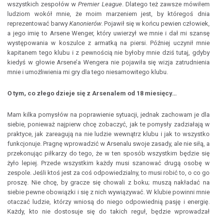
wszystkich zespołów w
Premier League
. Dlatego też zawsze mówiłem
ludziom wokół mnie, że moim marzeniem jest, by któregoś dnia
reprezentować barwy
Kanonierów
. Pojawił się w końcu pewien człowiek,
a jego imię to Arsene Wenger, który uwierzył we mnie i dał mi szansę
występowania w koszulce z armatką na piersi. Później uczynił mnie
kapitanem tego klubu i z pewnością nie byłoby mnie dziś tutaj, gdyby
kiedyś w głowie Arsene’a Wengera nie pojawiła się wizja zatrudnienia
mnie i umożliwienia mi gry dla tego niesamowitego klubu.
O tym, co złego dzieje się z Arsenalem od 18 miesięcy…
Mam kilka pomysłów na poprawienie sytuacji, jednak zachowam je dla
siebie, ponieważ najpierw chcę zobaczyć, jak te pomysły zadziałają w
praktyce, jak zareagują na nie ludzie wewnątrz klubu i jak to wszystko
funkcjonuje. Pragnę wprowadzić w Arsenalu swoje zasady, ale nie siłą, a
przekonując piłkarzy do tego, że w ten sposób wszystkim będzie się
żyło lepiej. Przede wszystkim każdy musi szanować drugą osobę w
zespole. Jeśli ktoś jest za coś odpowiedzialny, to musi robić to, o co go
proszę. Nie chcę, by gracze się chowali z boku; muszą nakładać na
siebie pewne obowiązki i się z nich wywiązywać. W klubie powinni mnie
otaczać ludzie, którzy wniosą do niego odpowiednią pasję i energię.
Każdy, kto nie dostosuje się do takich reguł, będzie wprowadzał