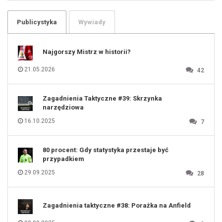
102
103
104
105
106
Publicystyka
Wywiady
107
108
109
110
111
112
Najgorszy Mistrz w historii?
113
114
115
116
21.05.2026
42
117
118
119
120
121
122
123
Zagadnienia Taktyczne #39: Skrzynka
124
125
narzędziowa
126
127
128
16.10.2025
7
129
130
131
80 procent: Gdy statystyka przestaje być
przypadkiem
29.09.2025
28
Zagadnienia taktyczne #38: Porażka na Anfield