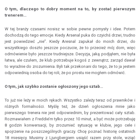
O tym, dlaczego to dobry moment na to, by zostać pierwszym
trenerem…
W tej branży czasami nosisz w sobie pewne pomysły i idee. Potem
dochodzą do tego emocje. Kiedy Arsenal puka do czyichś drzwi, trudno
jest powiedzieć „nie”. Kiedy Aresnal zapukał do moich drzwi, do
wszystkiego doszło jeszcze poczucie, że to przecież mój dom, więc
odmówienie było jeszcze trudniejsze. Decyzja, jaką podjąłem, nie była
łatwa, ale czułem, że klub potrzebuje kogoś z zewnątrz; zarząd dawał
to wyraźnie do zrozumienia. Byli tak przekonani do tego, że to ja jestem
odpowiednią osoba do tej roli, że po prostu nie mogłem odmówić.
O tym, jak szybko zostanie ogłoszony jego sztab…
To już nie leży w moich rękach. Wszystko zależy teraz od prawników i
różnych formalności. Myślę też, że dzień ogłoszenia mnie jako
pierwszego trenera nie jest odpowiednim, by prezentować cały sztab.
Rozmawiałem z Freddie’m tylko przez 10 minut, a być może potrzebuję
8 godzin konwersacji, by zrozumieć sytuację w klubie, jego cele i
spojrzenie na poszczególnych graczy. Chcę poznać historię ostatnich
18 miesięcy. Musimy z Ljungbergiem usiąść razem przy stole, wziąć