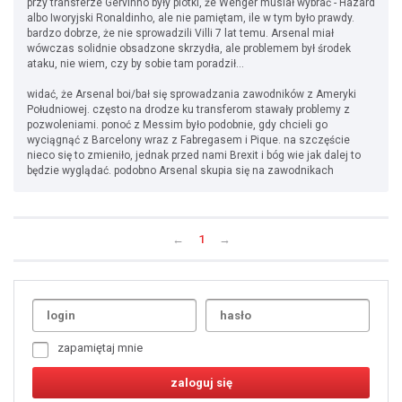
przy transferze Gervinho były plotki, że Wenger musiał wybrać - Hazard
albo Iworyjski Ronaldinho, ale nie pamiętam, ile w tym było prawdy.
bardzo dobrze, że nie sprowadzili Villi 7 lat temu. Arsenal miał
wówczas solidnie obsadzone skrzydła, ale problemem był środek
ataku, nie wiem, czy by sobie tam poradził...
widać, że Arsenal boi/bał się sprowadzania zawodników z Ameryki
Południowej. często na drodze ku transferom stawały problemy z
pozwoleniami. ponoć z Messim było podobnie, gdy chcieli go
wyciągnąć z Barcelony wraz z Fabregasem i Pique. na szczęście
nieco się to zmieniło, jednak przed nami Brexit i bóg wie jak dalej to
będzie wyglądać. podobno Arsenal skupia się na zawodnikach
←
1
→
Uda
1
2
3
4
5
6
7
zapamiętaj mnie
8
9
10
11
12
13
14