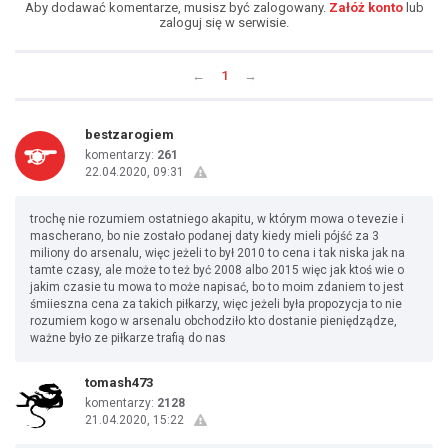
Aby dodawać komentarze, musisz być zalogowany.
Załóż konto
lub
zaloguj się w serwisie.
←
1
→
bestzarogiem
komentarzy:
261
22.04.2020, 09:31
trochę nie rozumiem ostatniego akapitu, w którym mowa o tevezie i
mascherano, bo nie zostało podanej daty kiedy mieli pójść za 3
miliony do arsenalu, więc jeżeli to był 2010 to cena i tak niska jak na
tamte czasy, ale może to też być 2008 albo 2015 więc jak ktoś wie o
jakim czasie tu mowa to może napisać, bo to moim zdaniem to jest
śmiieszna cena za takich piłkarzy, więc jeżeli była propozycja to nie
rozumiem kogo w arsenalu obchodziło kto dostanie pieniędządze,
ważne było ze piłkarze trafią do nas
tomash473
komentarzy:
2128
21.04.2020, 15:22