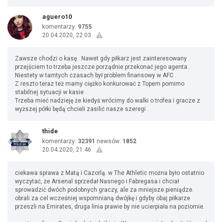
aguero10
komentarzy:
9755
20.04.2020, 22:03
Zawsze chodzi o kasę . Nawet gdy piłkarz jest zainteresowany
przejściem to trzeba jeszcze porządnie przekonać jego agenta .
Niestety w tamtych czasach był problem finansowy w AFC .
Z reszto teraz też mamy ciężko konkurować z Topem pomimo
stabilnej sytuacji w kasie .
Trzeba mieć nadzieję że kiedyś wrócimy do walki o trofea i gracze z
wyższej półki będą chcieli zasilić nasze szeregi .
thide
komentarzy:
32391
newsów:
1852
20.04.2020, 21:46
ciekawa sprawa z Matą i Cazorlą. w The Athletic można było ostatnio
wyczytać, że Arsenal sprzedał Nasriego i Fabregasa i chciał
sprowadzić dwóch podobnych graczy, ale za mniejsze pieniądze.
obrali za cel wcześniej wspomnianą dwójkę i gdyby obaj piłkarze
przeszli na Emirates, druga linia prawie by nie ucierpiała na poziomie.