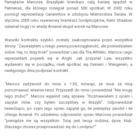
Pamiętacie Marcosa. Brazylijski bramkarz całą karierę spędził w
Palmeiras, dla którego rozegrał ponad 500 spotkań. W 2002 roku
pomógł reprezentacji Canarinhos w zdobyciu Mistrzostwa Świata. W
styczniu 2003 roku rezerwowy bramkarz londyńczyków, Rami Shaaban
załamał nogę i to wtedy Arsenal skupił wzrok na Marcosie.
Warunki kontraktu szybko zostały zaakceptowane przez wszystkie
strony. "Zauważyłem u niego pewną powściągliwość, ale powiedziałem
sobie: Hej, to duży krok!" powiedział Law dla The Athletic. Marcos i jego
reprezentant pojawili się w Anglii. Jak przyznał Law, wszystko
wydawało się w porządku, mieli spotkać się Deinem i Wengerem, a
następnego dnia podpisać kontrakt.
"Marcos zadzwonił do mnie o 1:30, mówiąc, że musi ze mną
porozmawiać właśnie teraz. Przyszedł do mnie i powiedział "Nie mogę
tego zrobić"". Marcos wyjaśnił całą sprawę. "Rozmawiałem z ojcem i
zapytał mnie, czy byłem szczęśliwy w Brazylii". Odpowiedział
twierdząco, po czym jego ojciec zapytał go, ile pieniędzy zarobił i ile
oferuje Arsenal. Po udzieleniu odpowiedzi ojciec Marcosa powiedział
"pieniądze nie są wszystkim. Tutaj jest twoja rodzina, życie, klub.
Dlaczego chcesz przeprowadzać się do Londynu?"