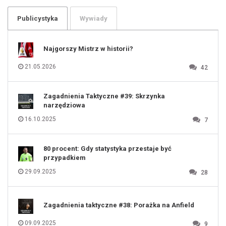
103
104
105
106
Publicystyka
Wywiady
107
108
109
110
111
112
Najgorszy Mistrz w historii?
113
114
115
116
21.05.2026
42
117
118
119
120
121
122
123
Zagadnienia Taktyczne #39: Skrzynka
124
125
narzędziowa
126
127
128
16.10.2025
7
129
130
131
80 procent: Gdy statystyka przestaje być
przypadkiem
29.09.2025
28
Zagadnienia taktyczne #38: Porażka na Anfield
09.09.2025
9