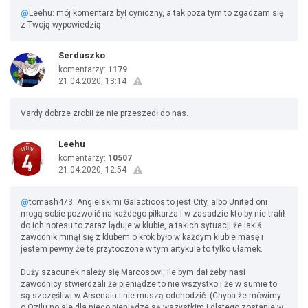
@
Leehu: mój komentarz był cyniczny, a tak poza tym to zgadzam się
z Twoją wypowiedzią.
Serduszko
komentarzy:
1179
21.04.2020, 13:14
Vardy dobrze zrobił że nie przeszedł do nas.
Leehu
komentarzy:
10507
21.04.2020, 12:54
@
tomash473: Angielskimi Galacticos to jest City, albo United oni
mogą sobie pozwolić na każdego piłkarza i w zasadzie kto by nie trafił
do ich notesu to zaraz ląduje w klubie, a takich sytuacji że jakiś
zawodnik minął się z klubem o krok było w każdym klubie masę i
jestem pewny że te przytoczone w tym artykule to tylko ułamek.
Duży szacunek należy się Marcosowi, ile bym dał żeby nasi
zawodnicy stwierdzali że pieniądze to nie wszystko i że w sumie to
są szczęśliwi w Arsenalu i nie muszą odchodzić. (Chyba że mówimy
o Ozilu no ale dla niego pieniądze są wszystkim i dlatego zostanie w