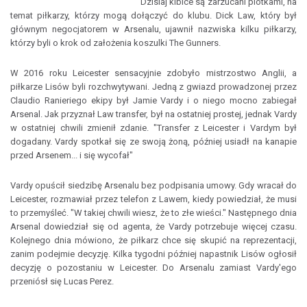
Dzisiaj kibice są zarzucani plotkami, na
temat piłkarzy, którzy mogą dołączyć do klubu. Dick Law, który był
głównym negocjatorem w Arsenalu, ujawnił nazwiska kilku piłkarzy,
którzy byli o krok od założenia koszulki The Gunners.
W 2016 roku Leicester sensacyjnie zdobyło mistrzostwo Anglii, a
piłkarze Lisów byli rozchwytywani. Jedną z gwiazd prowadzonej przez
Claudio Ranieriego ekipy był Jamie Vardy i o niego mocno zabiegał
Arsenal. Jak przyznał Law transfer, był na ostatniej prostej, jednak Vardy
w ostatniej chwili zmienił zdanie. "Transfer z Leicester i Vardym był
dogadany. Vardy spotkał się ze swoją żoną, później usiadł na kanapie
przed Arsenem... i się wycofał"
Vardy opuścił siedzibę Arsenalu bez podpisania umowy. Gdy wracał do
Leicester, rozmawiał przez telefon z Lawem, kiedy powiedział, że musi
to przemyśleć. "W takiej chwili wiesz, że to złe wieści." Następnego dnia
Arsenal dowiedział się od agenta, że Vardy potrzebuje więcej czasu.
Kolejnego dnia mówiono, że piłkarz chce się skupić na reprezentacji,
zanim podejmie decyzję. Kilka tygodni później napastnik Lisów ogłosił
decyzję o pozostaniu w Leicester. Do Arsenalu zamiast Vardy'ego
przeniósł się Lucas Perez.