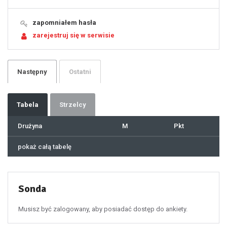
15
16
17
18
19
zapomniałem hasła
20
21
zarejestruj się w serwisie
22
23
24
25
26
27
28
29
Następny
Ostatni
30
31
32
33
34
35
36
37
Tabela
Strzelcy
38
39
40
41
Drużyna
M
Pkt
42
43
44
45
46
pokaż całą tabelę
47
48
49
50
51
52
53
54
55
Sonda
56
57
58
59
60
Musisz być zalogowany, aby posiadać dostęp do ankiety.
61
100
101
102