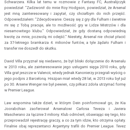
Schwarzera. Kilka lat temu w rozmowie z Fantasy FC, Australijczyk
powiedział: "Zadzwonił do mnie Roy Hodgson, powiedział, że Arsenal
jest mną zainteresowany i zapytał, czy chciałbym do nich przejść.
Odpowiedziałem: "Zdecydowanie. Cieszę się z gry dla Fulham i świetnie
mi się z Tobą pracuje, ale to możliwość gry w Lidze Mistrzów i dla
niesamowitego klubu." Odpowiedział, że gdy dostaną odpowiednią
kwotę za mnie, pozwolą mi odejść." Niestety, Arsenal nie chciał płacić
za 37-letniego bramkarza 4. milionów funtów, a tyle żądało Fulham i
transfer nie doszedł do skutku.
David Villa przyznał się niedawno, że był bliski dołączenie do Arsenalu
w 2013 roku, ale zainteresowanie jego usługami sięga 2010 roku, gdy
Villa grał jeszcze w Valencii, wtedy jednak Kanonierzy przegrali wyścig o
jego podpis z Barceloną. Hiszpan miał wtedy 28 lat, w 2013 roku był już
po 30. Arsene Wenger nie był pewien, czy piłkarz zdoła utrzymać formę
w Premier League.
Law wspomina także dzień, w którym Dein poinformował go, że Kia
Joorabchian zaoferował Arsenalowi Carlosa Teveza i Javiera
Mascherano za łącznie 3 miliony. Klub odmówił, obawiając się tego, kto
przeprowadził rejestrację graczy, a co za tym idzie, kto otrzyma opłaty.
Finalnie obaj reprezentanci Argentyny trafili do Premier League. Tevez