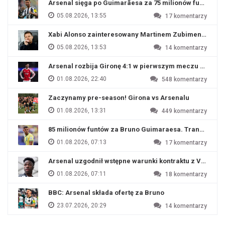
Arsenal sięga po Guimarãesa za 75 milionów funtów
05.08.2026, 13:55
17
komentarzy
Xabi Alonso zainteresowany Martinem Zubimendim
05.08.2026, 13:53
14
komentarzy
Arsenal rozbija Gironę 4:1 w pierwszym meczu przyg
01.08.2026, 22:40
548
komentarzy
Zaczynamy pre-season! Girona vs Arsenalu
01.08.2026, 13:31
449
komentarzy
85 milionów funtów za Bruno Guimaraesa. Transfer na o
01.08.2026, 07:13
17
komentarzy
Arsenal uzgodnił wstępne warunki kontraktu z Viniciu
01.08.2026, 07:11
18
komentarzy
BBC: Arsenal składa ofertę za Bruno
23.07.2026, 20:29
14
komentarzy