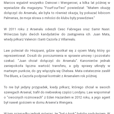
Marcos wyjaśnił wszystko Deinowi i Wengerowi, a kilka lat później w
wywiadzie dla magazynu "FourFourTwo" powiedział: "Miałem okazję
dołączyć do Arsenalu, ale była to również okazja, by pokazać kibicom
Palmerias, że moje słowa o miłości do klubu były prawdziwe."
W 2011 roku z Arsenalu odeszli Cesc Fabregas oraz Samir Nasri.
Wówczas było dwóch kandydatów do zastąpienia ich. Juan Mata,
wtedy piłkarz Valencii i Santi Cazorla z Villarrealu.
Law poleciał do Hiszpanii, gdzie spotkał się z ojcem Maty, który go
reprezentował. Doszli do porozumienia w sprawie umowy i pozostało
czekać. "Juan chciał dołączyć do Arsenalu". Kanonierów jednak
zaniepokoiła łączna wartość transferu, a gdy sprawy utknęły w
martwym punkcie, do gry włączyła się Chelsea. Mata ostatecznie zasilił
The Blues, a Cazorla podpisał kontrakt z Arsenalem rok później.
To nie był jedyny przypadek, kiedy piłkarz, którego chciał w swoich
szeregach Arsenal, trafił do niebieskiej części Londynu. Law wspominał
o "owocnych rozmowach" z Eden Hazardem w 2012 roku, a jego agent
był nawet gościem w domu Arsene'a Wengera.
W tym przypadku jednak mówiąc, że "był o krok" byłoby nadużyciem. W