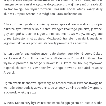
tamtym okresie miał wytyczne dotyczące prowizji, jaką mógł zapłacić
za transakcję- 5% wynagrodzenia. Hazarda chciał wtedy każdy duży
klub w Europie i Arsenal nie mógł konkurować finansowo.
4 lata później rywale zza miedzy znów spotkali się w walce o podpis
piłkarza, tym razem N'Golo Kante. Wenger znał tego piłkarza, jeszcze,
gdy ten grał w Cean w Ligue 2. Francuz miał duży wpływ na wygrane
przez Leicester mistrzostwo. Możliwość transfer dawała klauzula w
jego kontrakcie, ale problem stanowiły prowizje dla agentów.
W ten transfer zaangażowanych było dwóch agentów- Gregory Dakad
zainkasował 6.4 miliona funtów, a Abdelkarim Dous 4.2 miliona. Tak
wysokie prowizje zniechęciły nawet PSG, które nie boi się wydawać
bajońskich sum na zawodników. Z tego powodu odpuścił również
Arsenal.
Ograniczenia finansowe sprawiały, że Arsenal musiał zwracać uwagę na
wartość odsprzedaży zawodnika, co znaczy, że kilka transferów upadło
z powodu wieku gracza.
W 2010 Kanonierzy byli zainteresowanie ściągnięciem do siebie Marka