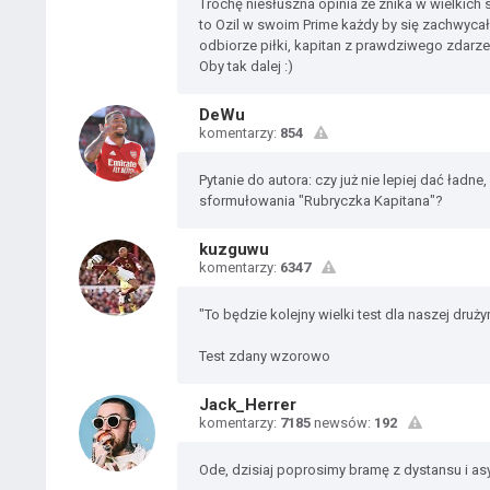
Trochę niesłuszna opinia że znika w wielkich 
to Ozil w swoim Prime każdy by się zachwycał
odbiorze piłki, kapitan z prawdziwego zdarzen
Oby tak dalej :)
DeWu
komentarzy:
854
Pytanie do autora: czy już nie lepiej dać ład
sformułowania "Rubryczka Kapitana"?
kuzguwu
komentarzy:
6347
"To będzie kolejny wielki test dla naszej druży
Test zdany wzorowo
Jack_Herrer
komentarzy:
7185
newsów:
192
Ode, dzisiaj poprosimy bramę z dystansu i as