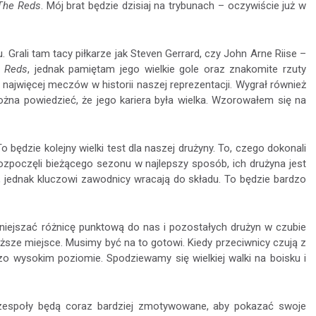
The Reds
. Mój brat będzie dzisiaj na trybunach – oczywiście już w
Grali tam tacy piłkarze jak Steven Gerrard, czy John Arne Riise –
 Reds
, jednak pamiętam jego wielkie gole oraz znakomite rzuty
 najwięcej meczów w historii naszej reprezentacji. Wygrał również
żna powiedzieć, że jego kariera była wielka. Wzorowałem się na
o będzie kolejny wielki test dla naszej drużyny. To, czego dokonali
ozpoczęli bieżącego sezonu w najlepszy sposób, ich drużyna jest
ji, jednak kluczowi zawodnicy wracają do składu. To będzie bardzo
niejszać różnicę punktową do nas i pozostałych drużyn w czubie
wyższe miejsce. Musimy być na to gotowi. Kiedy przeciwnicy czują z
zo wysokim poziomie. Spodziewamy się wielkiej walki na boisku i
e zespoły będą coraz bardziej zmotywowane, aby pokazać swoje