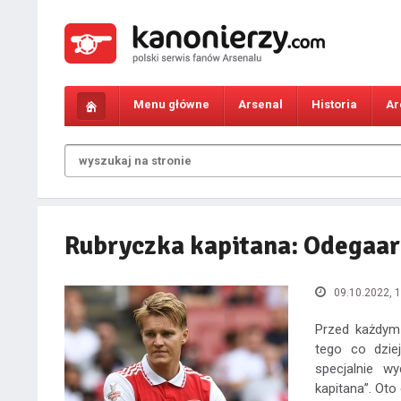
Menu główne
Arsenal
Historia
Ar
Rubryczka kapitana: Odegaa
09.10.2022, 1
Przed każdym
tego co dzie
specjalnie w
kapitana”. Ot