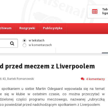
Tab
lig
chiwum
Rozgrywki
Publicystyka
w tekstach
w komentarzach
9150
Osób online:
rd przed meczem z Liverpoolem
6:43
, Bartek Romanowski
4
komentarzy
 spotkaniem u siebie Martin Odegaard wypowiada się na temat
je się w klubie w ostatnim czasie, co można przeczytać w
ydzielonej części programu meczowego, nazwanej „rubryczką
o co powiedział przed nadchodzącym spotkaniem z Liverpoolem: