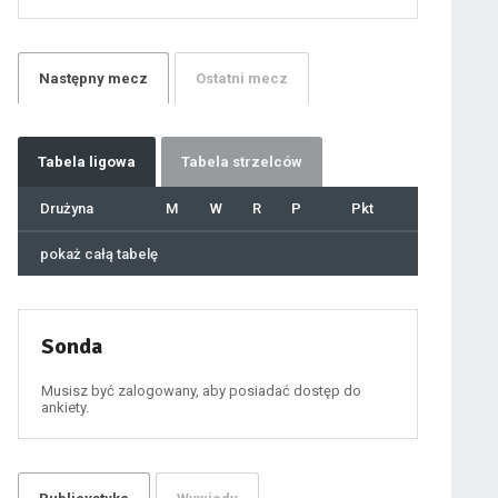
21
22
23
24
25
26
27
Następny
mecz
Ostatni
mecz
28
29
30
31
32
33
34
35
36
Tabela
ligowa
Tabela strzelców
37
38
39
40
Drużyna
M
W
R
P
Pkt
41
42
43
44
45
pokaż całą tabelę
46
47
48
49
50
51
52
53
54
Sonda
55
56
57
58
59
Musisz być zalogowany, aby posiadać dostęp do
60
ankiety.
61
100
101
102
103
104
105
106
107
108