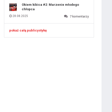
Okiem kibica #2: Marzenie młodego
chłopca
28.08.2025
7
komentarzy
pokaż całą publicystykę
ygotowawczym
 ostatniej prostej