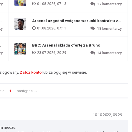
01.08.2026, 07:13
zy
17
komentarzy
funtów
Arsenal uzgodnił wstępne warunki kontraktu z Vinic
01.08.2026, 07:11
zy
18
komentarzy
endim
BBC: Arsenal składa ofertę za Bruno
23.07.2026, 20:29
zy
14
komentarzy
zalogowany.
Załóż konto
lub zaloguj się w serwisie.
nia
1
następna
→
10.10.2022, 09:29
ym meczu.