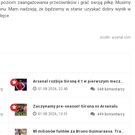
 poziom zaangażowania przeciwników i grać swoją piłkę. Musimy
nu. Mam nadzieję, że będziemy w stanie uzyskać dobry wynik w
ejce.
źrodło: arsenal.com
Arsenal rozbija Gironę 4:1 w pierwszym meczu prz
01.08.2026, 22:40
zy
548
komentarzy
 Evertonu
Zaczynamy pre-season! Girona vs Arsenalu
01.08.2026, 13:31
zy
449
komentarzy
ź Artety
85 milionów funtów za Bruno Guimaraesa. Transfer na