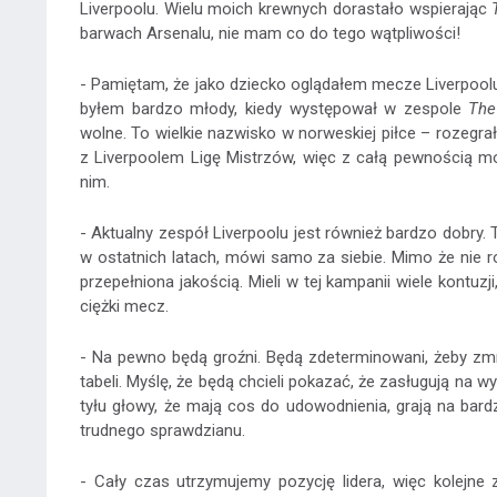
Liverpoolu. Wielu moich krewnych dorastało wspierając
barwach Arsenalu, nie mam co do tego wątpliwości!
- Pamiętam, że jako dziecko oglądałem mecze Liverpoolu. 
byłem bardzo młody, kiedy występował w zespole
The
wolne. To wielkie nazwisko w norweskiej piłce – rozegrał
z Liverpoolem Ligę Mistrzów, więc z całą pewnością mo
nim.
- Aktualny zespół Liverpoolu jest również bardzo dobry. T
w ostatnich latach, mówi samo za siebie. Mimo że nie r
przepełniona jakością. Mieli w tej kampanii wiele kontuz
ciężki mecz.
- Na pewno będą groźni. Będą zdeterminowani, żeby zm
tabeli. Myślę, że będą chcieli pokazać, że zasługują na 
tyłu głowy, że mają cos do udowodnienia, grają na bard
trudnego sprawdzianu.
- Cały czas utrzymujemy pozycję lidera, więc kolejn