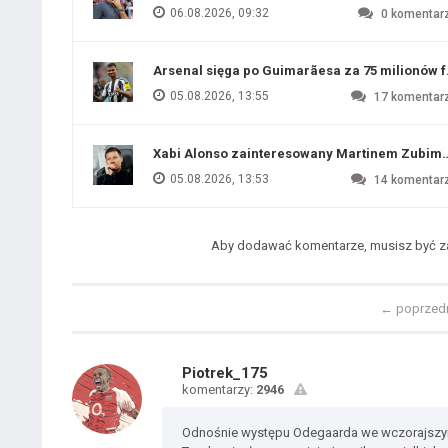
06.08.2026, 09:32
0
komentar
Arsenal sięga po Guimarãesa za 75 milionów 
05.08.2026, 13:55
17
komentar
Xabi Alonso zainteresowany Martinem Zubim
05.08.2026, 13:53
14
komentar
Aby dodawać komentarze, musisz być 
←
poprzed
Piotrek_175
komentarzy:
2946
Odnośnie występu Odegaarda we wczorajsz