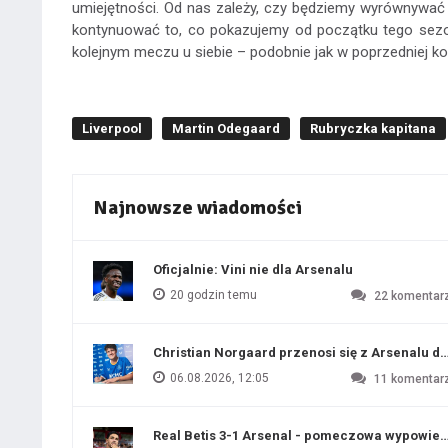
umiejętności. Od nas zależy, czy będziemy wyrównywać
kontynuować to, co pokazujemy od początku tego sezo
kolejnym meczu u siebie – podobnie jak w poprzedniej kol
Liverpool
Martin Odegaard
Rubryczka kapitana
Najnowsze wiadomości
Oficjalnie: Vini nie dla Arsenalu
20 godzin temu
22
komentar
Christian Norgaard przenosi się z Arsenalu do
06.08.2026, 12:05
11
komentar
Real Betis 3-1 Arsenal - pomeczowa wypowied