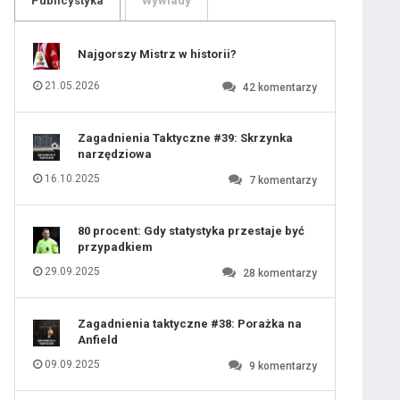
Publicystyka
Wywiady
109
110
111
112
113
114
Najgorszy Mistrz w historii?
115
116
117
118
21.05.2026
42
komentarzy
119
120
121
122
123
124
Zagadnienia Taktyczne #39: Skrzynka
125
126
narzędziowa
127
128
129
130
16.10.2025
7
komentarzy
131
80 procent: Gdy statystyka przestaje być
przypadkiem
29.09.2025
28
komentarzy
Zagadnienia taktyczne #38: Porażka na
Anfield
09.09.2025
9
komentarzy