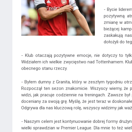
- Bycie lider
pozytywną at
zmianę w atmo
bieżącej kamp
zaskakują nas
dołożyli do te
- Klub otaczają pozytywne emocje, nie dotyczy to tyl
Widziałem ich wielkie zwycięstwo nad Tottenhamem. Klub 
obecnego stanu rzeczy.
- Byłem dumny z Granita, który w zeszłym tygodniu otr
Rozpoczął ten sezon znakomicie. Wszyscy wiemy, że pr
widzi, jak pracuje codziennie na treningach. Zawsze był 
doceniany za swoją grę. Myślę, że jest teraz w doskonałej
Odgrywa dla nas kluczową rolę, wszyscy widzimy jak waż
- Naszym celem jest kontynuowanie dobrej formy drużyny 
wielki sprawdzian w Premier League. Dla mnie to też wi