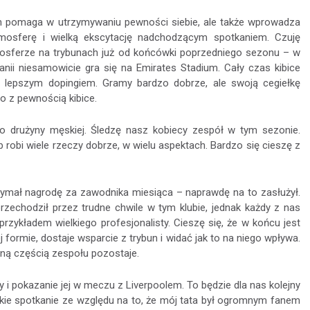
em pomaga w utrzymywaniu pewności siebie, ale także wprowadza
mosferę i wielką ekscytację nadchodzącym spotkaniem. Czuję
sferze na trybunach już od końcówki poprzedniego sezonu – w
anii niesamowicie gra się na Emirates Stadium. Cały czas kibice
 lepszym dopingiem. Gramy bardzo dobrze, ale swoją cegiełkę
go z pewnością kibice.
ko drużyny męskiej. Śledzę nasz kobiecy zespół w tym sezonie.
robi wiele rzeczy dobrze, w wielu aspektach. Bardzo się cieszę z
zymał nagrodę za zawodnika miesiąca – naprawdę na to zasłużył.
zechodził przez trudne chwile w tym klubie, jednak każdy z nas
przykładem wielkiego profesjonalisty. Cieszę się, że w końcu jest
 formie, dostaje wsparcie z trybun i widać jak to na niego wpływa.
ną częścią zespołu pozostaje.
i pokazanie jej w meczu z Liverpoolem. To będzie dla nas kolejny
elkie spotkanie ze względu na to, że mój tata był ogromnym fanem