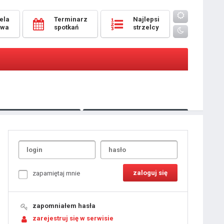
ela
Terminarz
Najlepsi
owa
spotkań
strzelcy
Oceny
pomeczowe
Typer
kanonierzy.com
UdanaRandka.com
1
2
3
4
5
6
7
8
zapamiętaj mnie
9
10
11
12
13
14
15
zapomniałem hasła
16
17
18
zarejestruj się w serwisie
19
20