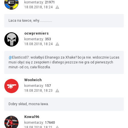
komentarzy:
21971
18.08.2018, 18:24
Laca na ławce, why...............
ocwpremiers
komentarzy:
353
18.08.2018, 18:24
@
Elastico07: wolałbyś Elnanego za Xhake? bo ja nie. widocznie Lucas
musi obyć się z zespołem i dlatego jeszcze nie gra od pierwszych
minut- od co, cała filozofia.
Woolwich
komentarzy:
157
18.08.2018, 18:23
Dobry skład, mocna ława.
Kowal96
komentarzy:
17640
18.08.2018, 18:21