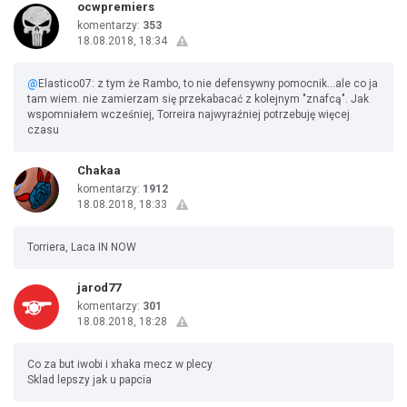
ocwpremiers
komentarzy:
353
18.08.2018, 18:34
@
Elastico07: z tym że Rambo, to nie defensywny pomocnik...ale co ja
tam wiem. nie zamierzam się przekabacać z kolejnym "znafcą". Jak
wspomniałem wcześniej, Torreira najwyraźniej potrzebuję więcej
czasu
Chakaa
komentarzy:
1912
18.08.2018, 18:33
Torriera, Laca IN NOW
jarod77
komentarzy:
301
18.08.2018, 18:28
Co za but iwobi i xhaka mecz w plecy
Sklad lepszy jak u papcia