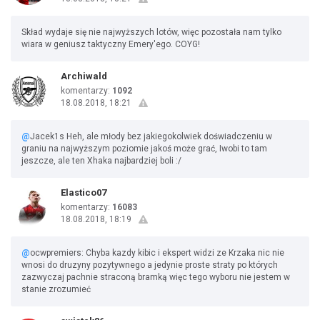
Skład wydaje się nie najwyższych lotów, więc pozostała nam tylko
wiara w geniusz taktyczny Emery'ego. COYG!
Archiwald
komentarzy:
1092
18.08.2018, 18:21
@
Jacek1s Heh, ale młody bez jakiegokolwiek doświadczeniu w
graniu na najwyższym poziomie jakoś może grać, Iwobi to tam
jeszcze, ale ten Xhaka najbardziej boli :/
Elastico07
komentarzy:
16083
18.08.2018, 18:19
@
ocwpremiers: Chyba kazdy kibic i ekspert widzi ze Krzaka nic nie
wnosi do druzyny pozytywnego a jedynie proste straty po których
zazwyczaj pachnie straconą bramką więc tego wyboru nie jestem w
stanie zrozumieć