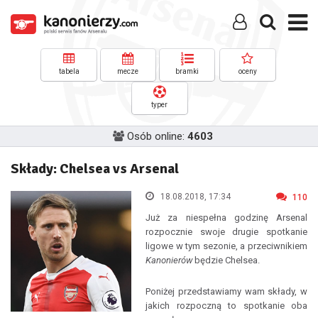
tabela
mecze
bramki
oceny
typer
Osób online:
4603
Składy: Chelsea vs Arsenal
18.08.2018, 17:34
110
Już za niespełna godzinę Arsenal
rozpocznie swoje drugie spotkanie
ligowe w tym sezonie, a przeciwnikiem
Kanonierów
będzie Chelsea.
Poniżej przedstawiamy wam składy, w
jakich rozpoczną to spotkanie oba