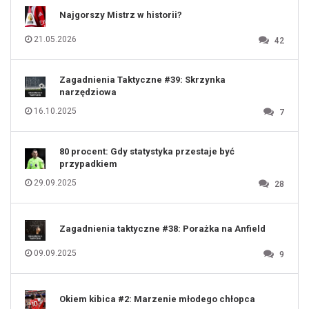
111
112
Najgorszy Mistrz w historii?
113
114
115
116
21.05.2026
42
117
118
119
120
121
122
123
Zagadnienia Taktyczne #39: Skrzynka
124
125
narzędziowa
126
127
128
16.10.2025
7
129
130
131
80 procent: Gdy statystyka przestaje być
przypadkiem
29.09.2025
28
Zagadnienia taktyczne #38: Porażka na Anfield
09.09.2025
9
Okiem kibica #2: Marzenie młodego chłopca