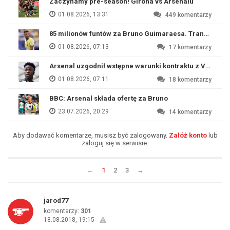
Zaczynamy pre-season! Girona vs Arsenalu
01.08.2026, 13:31
449
komentarzy
85 milionów funtów za Bruno Guimaraesa. Transfer na o
01.08.2026, 07:13
17
komentarzy
Arsenal uzgodnił wstępne warunki kontraktu z Viniciu
01.08.2026, 07:11
18
komentarzy
BBC: Arsenal składa ofertę za Bruno
23.07.2026, 20:29
14
komentarzy
Aby dodawać komentarze, musisz być zalogowany.
Załóż konto
lub
zaloguj się w serwisie.
←
1
2
3
→
jarod77
komentarzy:
301
18.08.2018, 19:15