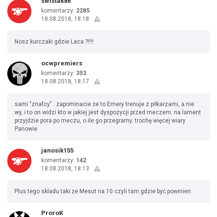
swistak86
komentarzy:
2285
18.08.2018, 18:18
Nosz kurczaki gdzie Laca ?!!!!
ocwpremiers
komentarzy:
353
18.08.2018, 18:17
sami "znafcy" . zapominacie że to Emery trenuje z piłkarzami, a nie
wy, i to on widzi kto w jakiej jest dyspozycji przed meczem. na lament
przyjdzie pora po meczu, o ile go przegramy. trochę więcej wiary
Panowie
janosik155
komentarzy:
142
18.08.2018, 18:13
Plus tego skladu taki że Mesut na 10 czyli tam gdzie być powinien
ProroK