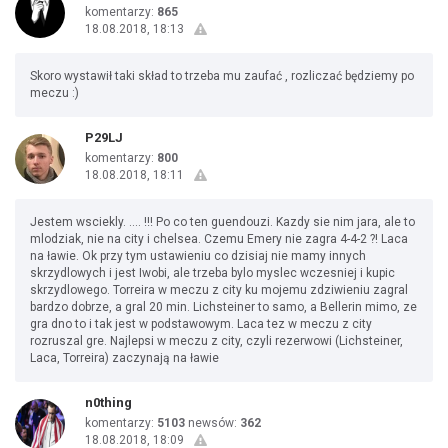
komentarzy:
865
18.08.2018, 18:13
Skoro wystawił taki skład to trzeba mu zaufać , rozliczać będziemy po
meczu :)
P29LJ
komentarzy:
800
18.08.2018, 18:11
Jestem wsciekly. .... !!! Po co ten guendouzi. Kazdy sie nim jara, ale to
mlodziak, nie na city i chelsea. Czemu Emery nie zagra 4-4-2 ?! Laca
na ławie. Ok przy tym ustawieniu co dzisiaj nie mamy innych
skrzydlowych i jest Iwobi, ale trzeba bylo myslec wczesniej i kupic
skrzydlowego. Torreira w meczu z city ku mojemu zdziwieniu zagral
bardzo dobrze, a gral 20 min. Lichsteiner to samo, a Bellerin mimo, ze
gra dno to i tak jest w podstawowym. Laca tez w meczu z city
rozruszal gre. Najlepsi w meczu z city, czyli rezerwowi (Lichsteiner,
Laca, Torreira) zaczynają na ławie
n0thing
komentarzy:
5103
newsów:
362
18.08.2018, 18:09