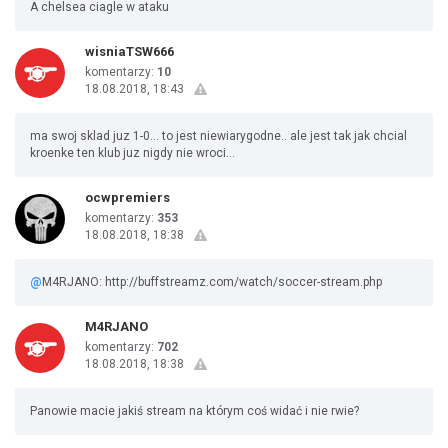
A chelsea ciagle w ataku
wisniaTSW666
komentarzy:
10
18.08.2018, 18:43
ma swoj sklad juz 1-0... to jest niewiarygodne.. ale jest tak jak chcial
kroenke ten klub juz nigdy nie wroci...
ocwpremiers
komentarzy:
353
18.08.2018, 18:38
@
M4RJANO: http://buffstreamz.com/watch/soccer-stream.php
M4RJANO
komentarzy:
702
18.08.2018, 18:38
Panowie macie jakiś stream na którym coś widać i nie rwie?