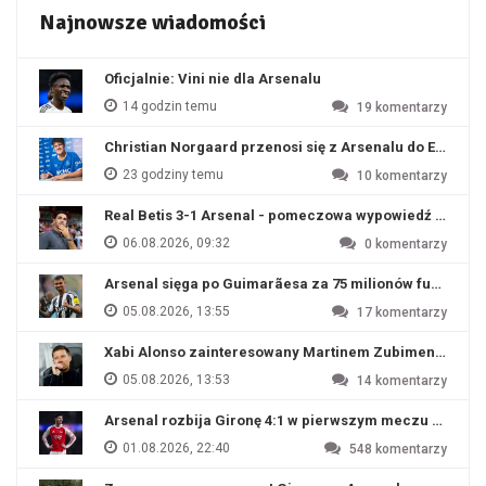
Najnowsze wiadomości
Oficjalnie: Vini nie dla Arsenalu
14 godzin temu
19
komentarzy
Christian Norgaard przenosi się z Arsenalu do Everton
23 godziny temu
10
komentarzy
Real Betis 3-1 Arsenal - pomeczowa wypowiedź Artety
06.08.2026, 09:32
0
komentarzy
Arsenal sięga po Guimarãesa za 75 milionów funtów
05.08.2026, 13:55
17
komentarzy
Xabi Alonso zainteresowany Martinem Zubimendim
05.08.2026, 13:53
14
komentarzy
Arsenal rozbija Gironę 4:1 w pierwszym meczu przyg
01.08.2026, 22:40
548
komentarzy