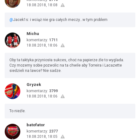
18.08.2018, 18:08
@
Jacek1s: i wciąż nie gra całych meczy...w tym problem
Michu
komentarzy:
1711
18.08.2018, 18:06
Oby ta taktyka przyniosła sukces, choć na papierze źle to wyglada.
Czy mozemy sobie pozwolic na ta chwile aby Torreira i Lacazette
siedzieli na lawce? Nie sadze.
Gryzek
komentarzy:
3799
18.08.2018, 18:06
To nieźle.
batofator
komentarzy:
2377
18.08.2018, 18:05