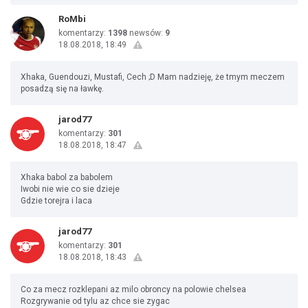
RoMbi
komentarzy:
1398
newsów:
9
18.08.2018, 18:49
Xhaka, Guendouzi, Mustafi, Cech ;D Mam nadzieję, że tmym meczem
posadzą się na ławkę.
jarod77
komentarzy:
301
18.08.2018, 18:47
Xhaka babol za babolem
Iwobi nie wie co sie dzieje
Gdzie torejra i laca
jarod77
komentarzy:
301
18.08.2018, 18:43
Co za mecz rozklepani az milo obroncy na polowie chelsea
Rozgrywanie od tylu az chce sie zygac