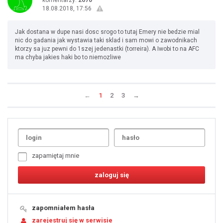
komentarzy:
2670
18.08.2018, 17:56
Jak dostana w dupe nasi dosc srogo to tutaj Emery nie bedzie mial
nic do gadania jak wystawia taki sklad i sam mowi o zawodnikach
ktorzy sa juz pewni do 1szej jedenastki (torreira). A Iwobi to na AFC
ma chyba jakies haki bo to niemozliwe
←
1
2
3
→
Uda
1
2
3
4
5
6
7
zapamiętaj mnie
8
9
10
11
12
13
14
15
16
17
18
19
zapomniałem hasła
20
21
zarejestruj się w serwisie
22