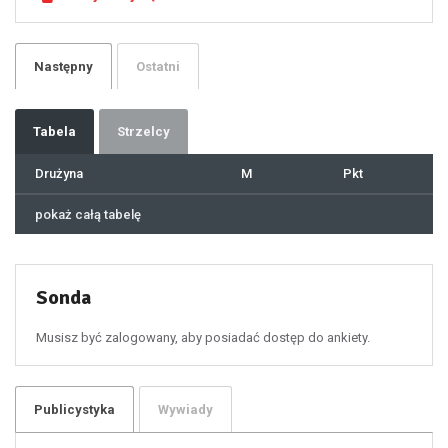
23
24
25
26
27
28
29
Następny
Ostatni
30
31
32
33
34
35
36
37
Tabela
Strzelcy
38
39
40
41
Drużyna
M
Pkt
42
43
44
45
46
pokaż całą tabelę
47
48
49
50
51
52
53
54
55
Sonda
56
57
58
59
60
Musisz być zalogowany, aby posiadać dostęp do ankiety.
61
100
101
102
103
104
105
106
Publicystyka
Wywiady
107
108
109
110