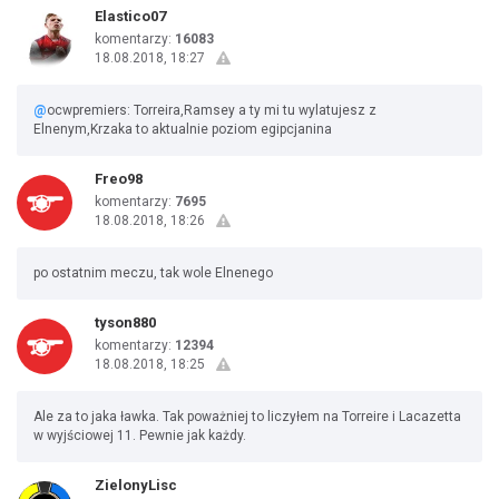
Elastico07
komentarzy:
16083
18.08.2018, 18:27
@
ocwpremiers: Torreira,Ramsey a ty mi tu wylatujesz z
Elnenym,Krzaka to aktualnie poziom egipcjanina
Freo98
komentarzy:
7695
18.08.2018, 18:26
po ostatnim meczu, tak wole Elnenego
tyson880
komentarzy:
12394
18.08.2018, 18:25
Ale za to jaka ławka. Tak poważniej to liczyłem na Torreire i Lacazetta
w wyjściowej 11. Pewnie jak każdy.
ZielonyLisc