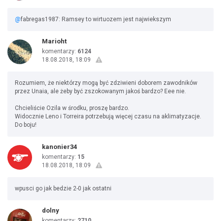
@
fabregas1987: Ramsey to wirtuozem jest najwiekszym
Marioht
komentarzy:
6124
18.08.2018, 18:09
Rozumiem, że niektórzy mogą być zdziwieni doborem zawodników
przez Unaia, ale żeby być zszokowanym jakoś bardzo? Eee nie.
Chcieliście Ozila w środku, proszę bardzo.
Widocznie Leno i Torreira potrzebują więcej czasu na aklimatyzacje.
Do boju!
kanonier34
komentarzy:
15
18.08.2018, 18:09
wpusci go jak bedzie 2-0 jak ostatni
dolny
komentarzy:
2710