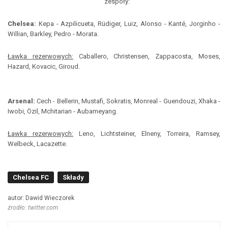
zespoły:
Chelsea:
Kepa - Azpilicueta, Rüdiger, Luiz, Alonso - Kanté, Jorginho -
Willian, Barkley, Pedro - Morata.
Ławka rezerwowych:
Caballero, Christensen, Zappacosta, Moses,
Hazard, Kovacic, Giroud.
Arsenal:
Cech - Bellerin, Mustafi, Sokratis, Monreal - Guendouzi, Xhaka -
Iwobi, Özil, Mchitarian - Aubameyang.
Ławka rezerwowych:
Leno, Lichtsteiner, Elneny, Torreira, Ramsey,
Welbeck, Lacazette.
Chelsea FC
Składy
autor: Dawid Wieczorek
źrodło: twitter.com