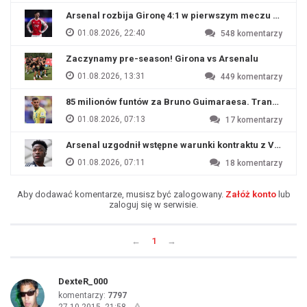
Arsenal rozbija Gironę 4:1 w pierwszym meczu przyg
01.08.2026, 22:40
548
komentarzy
Zaczynamy pre-season! Girona vs Arsenalu
01.08.2026, 13:31
449
komentarzy
85 milionów funtów za Bruno Guimaraesa. Transfer na o
01.08.2026, 07:13
17
komentarzy
Arsenal uzgodnił wstępne warunki kontraktu z Viniciu
01.08.2026, 07:11
18
komentarzy
Aby dodawać komentarze, musisz być zalogowany.
Załóż konto
lub
zaloguj się w serwisie.
←
1
→
DexteR_000
komentarzy:
7797