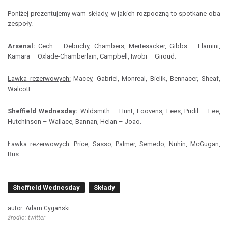
Poniżej prezentujemy wam składy, w jakich rozpoczną to spotkane oba
zespoły.
Arsenal:
Cech – Debuchy, Chambers, Mertesacker, Gibbs – Flamini,
Kamara – Oxlade-Chamberlain, Campbell, Iwobi – Giroud.
Ławka rezerwowych:
Macey, Gabriel, Monreal, Bielik, Bennacer, Sheaf,
Walcott.
Sheffield Wednesday:
Wildsmith – Hunt, Loovens, Lees, Pudil – Lee,
Hutchinson – Wallace, Bannan, Helan – Joao.
Ławka rezerwowych:
Price, Sasso, Palmer, Semedo, Nuhin, McGugan,
Bus.
Sheffield Wednesday
Składy
autor: Adam Cygański
źrodło: twitter