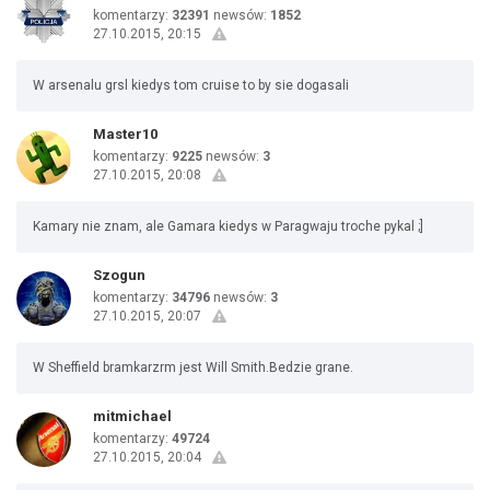
komentarzy:
32391
newsów:
1852
27.10.2015, 20:15
W arsenalu grsl kiedys tom cruise to by sie dogasali
Master10
komentarzy:
9225
newsów:
3
27.10.2015, 20:08
Kamary nie znam, ale Gamara kiedys w Paragwaju troche pykal ;]
Szogun
komentarzy:
34796
newsów:
3
27.10.2015, 20:07
W Sheffield bramkarzrm jest Will Smith.Bedzie grane.
mitmichael
komentarzy:
49724
27.10.2015, 20:04