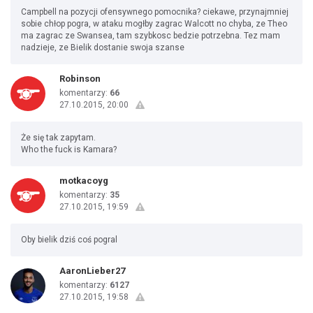
Campbell na pozycji ofensywnego pomocnika? ciekawe, przynajmniej
sobie chłop pogra, w ataku mogłby zagrac Walcott no chyba, ze Theo
ma zagrac ze Swansea, tam szybkosc bedzie potrzebna. Tez mam
nadzieje, ze Bielik dostanie swoja szanse
Robinson
komentarzy:
66
27.10.2015, 20:00
Że się tak zapytam.
Who the fuck is Kamara?
motkacoyg
komentarzy:
35
27.10.2015, 19:59
Oby bielik dziś coś pogral
AaronLieber27
komentarzy:
6127
27.10.2015, 19:58