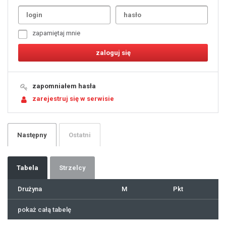
1
2
3
4
5
6
7
zapamiętaj mnie
8
9
10
11
12
13
14
15
16
17
18
19
zapomniałem hasła
20
21
zarejestruj się w serwisie
22
23
24
25
26
27
28
29
Następny
Ostatni
30
31
32
33
34
35
36
37
Tabela
Strzelcy
38
39
40
41
Drużyna
M
Pkt
42
43
44
45
46
pokaż całą tabelę
47
48
49
50