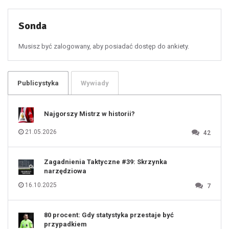
51
52
53
54
55
Sonda
56
57
58
59
60
Musisz być zalogowany, aby posiadać dostęp do ankiety.
61
100
101
102
103
104
105
106
Publicystyka
Wywiady
107
108
109
110
111
112
Najgorszy Mistrz w historii?
113
114
115
116
21.05.2026
42
117
118
119
120
121
122
123
Zagadnienia Taktyczne #39: Skrzynka
124
125
narzędziowa
126
127
128
16.10.2025
7
129
130
131
80 procent: Gdy statystyka przestaje być
przypadkiem