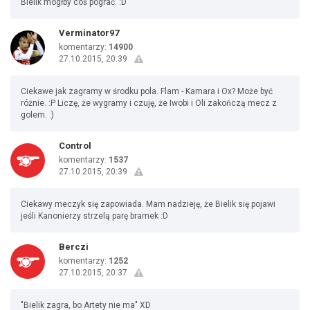
Bielik mógłby coś pograć. :D
Verminator97
komentarzy:
14900
27.10.2015, 20:39
Ciekawe jak zagramy w środku pola. Flam - Kamara i Ox? Może być
różnie. :P Liczę, że wygramy i czuję, że Iwobi i Oli zakończą mecz z
golem. :)
Control
komentarzy:
1537
27.10.2015, 20:39
Ciekawy meczyk się zapowiada. Mam nadzieję, że Bielik się pojawi
jeśli Kanonierzy strzelą parę bramek :D
Berczi
komentarzy:
1252
27.10.2015, 20:37
"Bielik zagra, bo Artety nie ma" XD