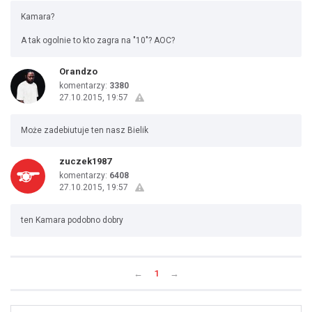
Kamara?
A tak ogolnie to kto zagra na "10"? AOC?
Orandzo
komentarzy:
3380
27.10.2015, 19:57
Może zadebiutuje ten nasz Bielik
zuczek1987
komentarzy:
6408
27.10.2015, 19:57
ten Kamara podobno dobry
←
1
→
Uda