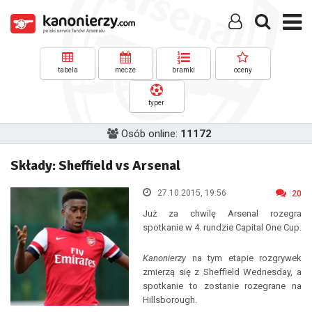
tabela
mecze
bramki
oceny
typer
Osób online:
11172
Składy: Sheffield vs Arsenal
27.10.2015, 19:56
20
Już za chwilę Arsenal rozegra
spotkanie w 4. rundzie Capital One Cup.
Kanonierzy
na tym etapie rozgrywek
zmierzą się z Sheffield Wednesday, a
spotkanie to zostanie rozegrane na
Hillsborough.