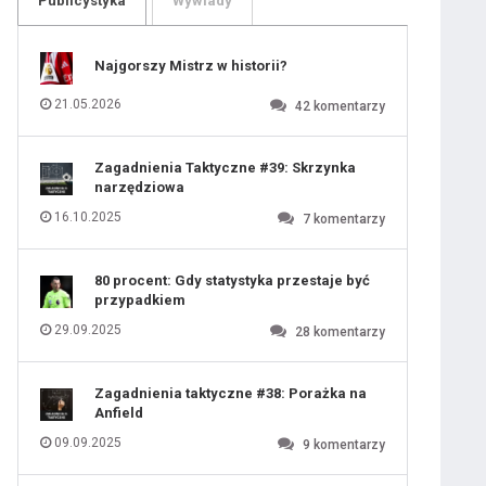
Publicystyka
Wywiady
109
110
111
112
113
114
Najgorszy Mistrz w historii?
115
116
117
118
21.05.2026
42
komentarzy
119
120
121
 ostatniej prostej
122
123
124
Zagadnienia Taktyczne #39: Skrzynka
125
126
narzędziowa
127
128
129
130
16.10.2025
7
komentarzy
iusem Juniorem?
131
80 procent: Gdy statystyka przestaje być
przypadkiem
29.09.2025
28
komentarzy
Zagadnienia taktyczne #38: Porażka na
Anfield
09.09.2025
9
komentarzy