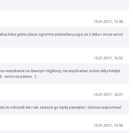
15.01.2011, 16:56
bej lidze gdzie placa ogromne pieniadze pogra ze 2 latka i moze wroci
15.01.2011, 16:32
 ma mieszkanie na dawnym Highbury, nie wyobrażam sobie żeby kiedyś
li - wróci na pewno. :)
15.01.2011, 16:31
da że odszedł ale i tak zawsze go będę pamiętać i dobrze wspominać.
15.01.2011, 15:56