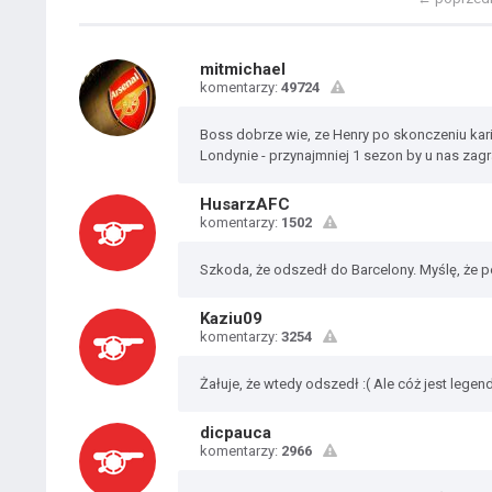
mitmichael
komentarzy:
49724
Boss dobrze wie, ze Henry po skonczeniu kari
Londynie - przynajmniej 1 sezon by u nas zag
HusarzAFC
komentarzy:
1502
Szkoda, że odszedł do Barcelony. Myślę, że pe
Kaziu09
komentarzy:
3254
Żałuje, że wtedy odszedł :( Ale cóż jest legen
dicpauca
komentarzy:
2966