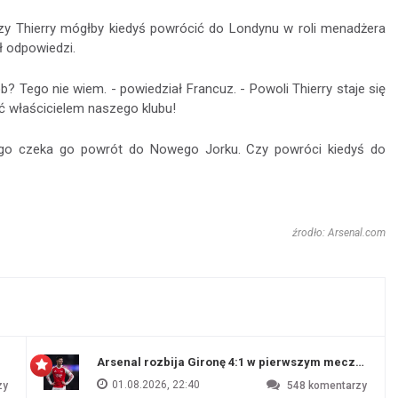
y Thierry mógłby kiedyś powrócić do Londynu w roli menadżera
ił odpowiedzi.
 Tego nie wiem. - powiedział Francuz. - Powoli Thierry staje się
ć właścicielem naszego klubu!
edługo czeka go powrót do Nowego Jorku. Czy powróci kiedyś do
źrodło: Arsenal.com
Arsenal rozbija Gironę 4:1 w pierwszym meczu prz
01.08.2026, 22:40
zy
548
komentarzy