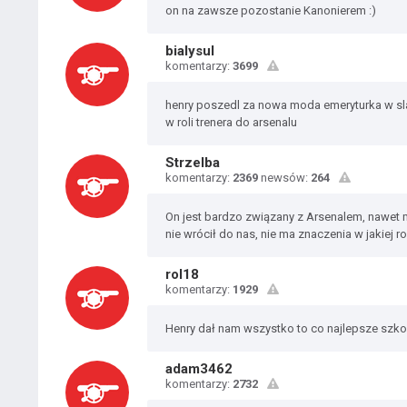
on na zawsze pozostanie Kanonierem :)
bialysul
komentarzy:
3699
henry poszedl za nowa moda emeryturka w sla
w roli trenera do arsenalu
Strzelba
komentarzy:
2369
newsów:
264
On jest bardzo związany z Arsenalem, nawet
nie wrócił do nas, nie ma znaczenia w jakiej ro
rol18
komentarzy:
1929
Henry dał nam wszystko to co najlepsze szko
adam3462
komentarzy:
2732