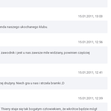
15.01.2011, 13:03
egenda naszego ukochanego klubu.
15.01.2011, 12:56
y zawodnik i jest u nas zawsze mile widziany, powinien częściej
15.01.2011, 12:41
j drużyny. Niech gra u nas i strzela bramki ;D
15.01.2011, 12:39
i Thierry staje się tak bogatym człowiekiem, że wkrótce będzie mógł