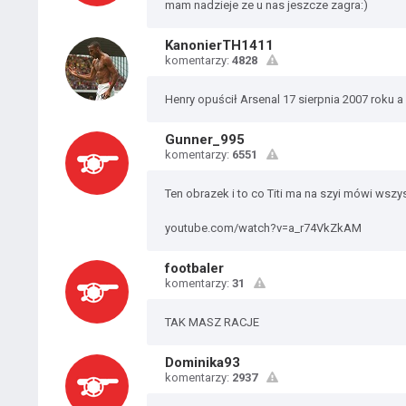
mam nadzieje ze u nas jeszcze zagra:)
KanonierTH1411
komentarzy:
4828
Henry opuścił Arsenal 17 sierpnia 2007 roku a 
Gunner_995
komentarzy:
6551
Ten obrazek i to co Titi ma na szyi mówi wszys
youtube.com/watch?v=a_r74VkZkAM
footbaler
komentarzy:
31
TAK MASZ RACJE
Dominika93
komentarzy:
2937