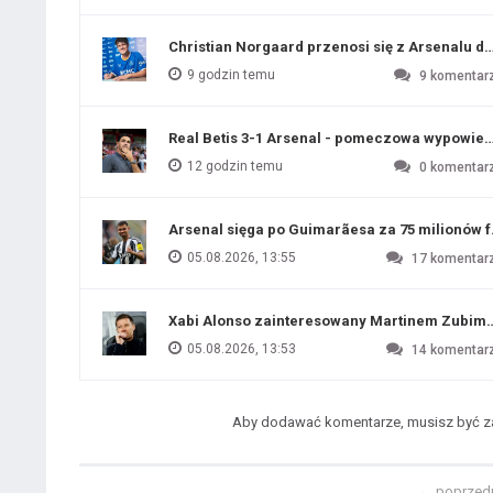
Christian Norgaard przenosi się z Arsenalu do
9 godzin temu
9
komentar
Real Betis 3-1 Arsenal - pomeczowa wypowied
12 godzin temu
0
komentar
Arsenal sięga po Guimarãesa za 75 milionów 
05.08.2026, 13:55
17
komentar
Xabi Alonso zainteresowany Martinem Zubim
05.08.2026, 13:53
14
komentar
Aby dodawać komentarze, musisz być 
←
poprzed