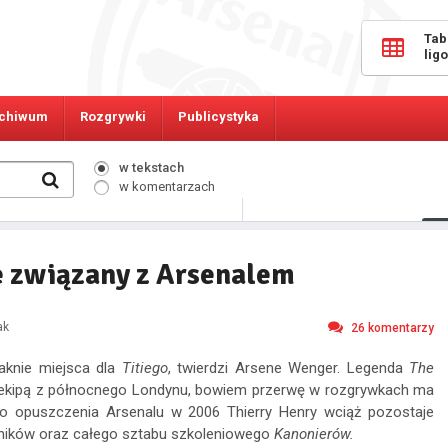
Tab
lig
chiwum
Rozgrywki
Publicystyka
w tekstach
w komentarzach
378
Osób online:
e związany z Arsenalem
ak
26
komentarzy
aknie miejsca dla
Titiego
, twierdzi Arsene Wenger. Legenda
The
 ekipą z północnego Londynu, bowiem przerwę w rozgrywkach ma
 opuszczenia Arsenalu w 2006 Thierry Henry wciąż pozostaje
ników oraz całego sztabu szkoleniowego
Kanonierów.