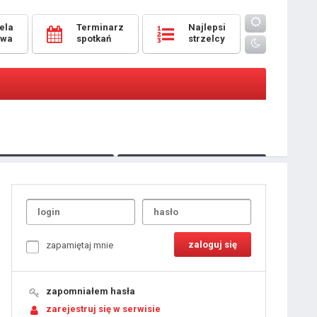
ela
Terminarz
Najlepsi
owa
spotkań
strzelcy
Oceny
pomeczowe
Typer
kanonierzy.com
UdanaRandka.com
1
2
3
4
5
6
7
8
zapamiętaj mnie
9
10
11
12
13
14
15
zapomniałem hasła
16
17
18
zarejestruj się w serwisie
19
20