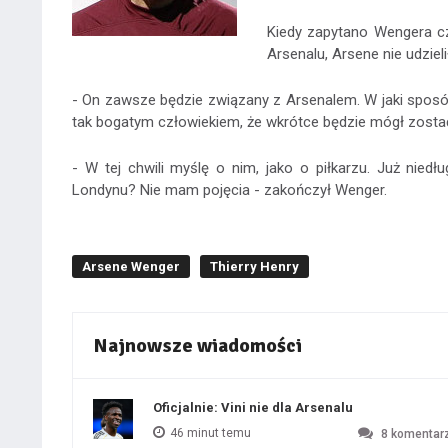
Kiedy zapytano Wengera cz
Arsenalu, Arsene nie udziel
- On zawsze będzie związany z Arsenalem. W jaki sposób?
tak bogatym człowiekiem, że wkrótce będzie mógł zosta
- W tej chwili myślę o nim, jako o piłkarzu. Już ni
Londynu? Nie mam pojęcia - zakończył Wenger.
Arsene Wenger
Thierry Henry
Najnowsze wiadomości
Oficjalnie: Vini nie dla Arsenalu
46 minut temu
8
komentar