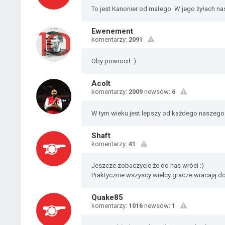
To jest Kanonier od małego. W jego żyłach na
Ewenement
komentarzy:
2091
Oby powrocił :)
Acolt
komentarzy:
2009
newsów:
6
W tym wieku jest lepszy od każdego naszego 
Shaft
komentarzy:
41
Jeszcze zobaczycie że do nas wróci :)
Praktycznie wszyscy wielcy gracze wracają d
Quake85
komentarzy:
1016
newsów:
1