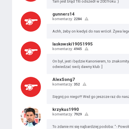
Tam jest błąd Titi odszedł w 2007roku :)
gunners14
komentarzy:
2284
Achh, żeby on kiedyś do nas wrócił. Żywa l
laskowski19051995
komentarzy:
4945
On był, jest i będzie Kanonierem, to znakomit
odwiedzać swój dawny klub :]
AlexSong7
komentarzy:
352
Sięgnij po niego!!! Weź go jeszcze raz do nasze
krzykus1990
komentarzy:
7929
To zdanie mi się najbardziej podoba: "- Powol