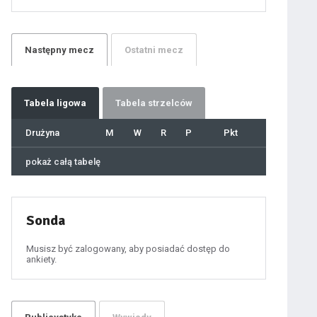
21
22
23
24
25
26
27
Następny
mecz
Ostatni
mecz
28
29
30
31
32
33
34
35
36
Tabela
ligowa
Tabela strzelców
37
38
39
40
Drużyna
M
W
R
P
Pkt
41
42
43
44
45
pokaż całą tabelę
46
47
48
49
50
51
52
53
54
Sonda
55
56
57
58
59
Musisz być zalogowany, aby posiadać dostęp do
60
ankiety.
61
100
101
102
103
ygotowawczym
104
105
106
107
108