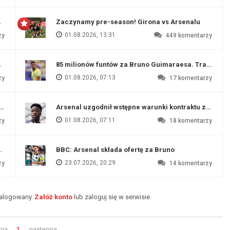
 Evertonu
Zaczynamy pre-season! Girona vs Arsenalu
01.08.2026, 13:31
zy
449
komentarzy
ź Artety
85 milionów funtów za Bruno Guimaraesa. Transfer na
01.08.2026, 07:13
zy
17
komentarzy
funtów
Arsenal uzgodnił wstępne warunki kontraktu z Vinic
01.08.2026, 07:11
zy
18
komentarzy
endim
BBC: Arsenal składa ofertę za Bruno
23.07.2026, 20:29
zy
14
komentarzy
zalogowany.
Załóż konto
lub zaloguj się w serwisie.
nia
1
następna
→