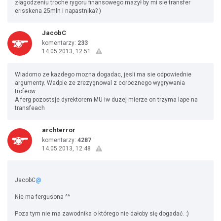
złagodzeniu troche rygoru finansowego mazył by mi sie transfer
erisskena 25mln i napastnika? )
JacobC
komentarzy:
233
14.05.2013, 12:51
Wiadomo ze kazdego mozna dogadac, jesli ma sie odpowiednie
argumenty. Wadpie ze zrezygnowal z corocznego wygrywania
trofeow.
A ferg pozostsje dyrektorem MU iw duzej mierze on trzyma lape na
transfeach
archterror
komentarzy:
4287
14.05.2013, 12:48
JacobC
@
Nie ma fergusona ^^
Poza tym nie ma zawodnika o którego nie dałoby się dogadać. :)