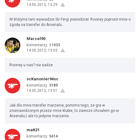
14.05.2013, 13:29
W którymś tam wywiadzie Sir Fergi powiedział: Rooney poprosił mnie o
zgodę na transfer do Arsenalu...
Marcel90
komentarzy:
11033
14.05.2013, 13:03
Rooney u nas? nie sadze
scKanonier94sc
komentarzy:
3189
14.05.2013, 13:01
Jak dla mnie transfer marzenie, pomimo tego, ze gra w
znienawidzonym przeze mnie klubie, to zawsze chcialem go w
Arsenalu:) ale to jedynie marzenie..
matt21
komentarzy:
5414