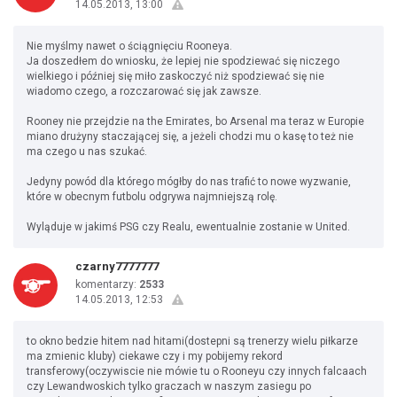
14.05.2013, 13:00
Nie myślmy nawet o ściągnięciu Rooneya.
Ja doszedłem do wniosku, że lepiej nie spodziewać się niczego
wielkiego i później się miło zaskoczyć niż spodziewać się nie
wiadomo czego, a rozczarować się jak zawsze.
Rooney nie przejdzie na the Emirates, bo Arsenal ma teraz w Europie
miano drużyny staczającej się, a jeżeli chodzi mu o kasę to też nie
ma czego u nas szukać.
Jedyny powód dla którego mógłby do nas trafić to nowe wyzwanie,
które w obecnym futbolu odgrywa najmniejszą rolę.
Wyląduje w jakimś PSG czy Realu, ewentualnie zostanie w United.
czarny7777777
komentarzy:
2533
14.05.2013, 12:53
to okno bedzie hitem nad hitami(dostepni są trenerzy wielu piłkarze
ma zmienic kluby) ciekawe czy i my pobijemy rekord
transferowy(oczywiscie nie mówie tu o Rooneyu czy innych falcaach
czy Lewandwoskich tylko graczach w naszym zasiegu po