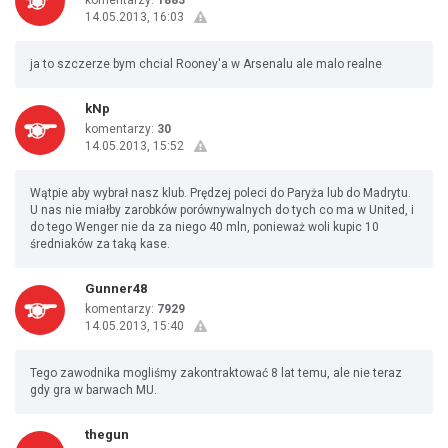
komentarzy:
1883
14.05.2013, 16:03
ja to szczerze bym chcial Rooney'a w Arsenalu ale malo realne
kNp
komentarzy:
30
14.05.2013, 15:52
Wątpie aby wybrał nasz klub. Prędzej poleci do Paryża lub do Madrytu.
U nas nie miałby zarobków porównywalnych do tych co ma w United, i
do tego Wenger nie da za niego 40 mln, ponieważ woli kupic 10
średniaków za taką kase.
Gunner48
komentarzy:
7929
14.05.2013, 15:40
Tego zawodnika mogliśmy zakontraktować 8 lat temu, ale nie teraz
gdy gra w barwach MU.
thegun