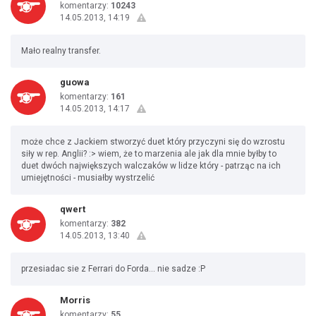
komentarzy:
10243
14.05.2013, 14:19
Mało realny transfer.
guowa
komentarzy:
161
14.05.2013, 14:17
może chce z Jackiem stworzyć duet który przyczyni się do wzrostu
siły w rep. Anglii? :> wiem, że to marzenia ale jak dla mnie byłby to
duet dwóch największych walczaków w lidze który - patrząc na ich
umiejętności - musiałby wystrzelić
qwert
komentarzy:
382
14.05.2013, 13:40
przesiadac sie z Ferrari do Forda... nie sadze :P
Morris
komentarzy:
55