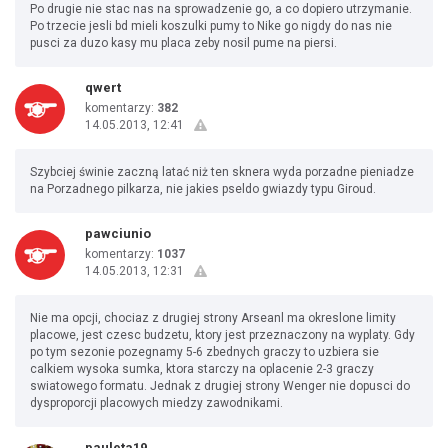
Po drugie nie stac nas na sprowadzenie go, a co dopiero utrzymanie.
Po trzecie jesli bd mieli koszulki pumy to Nike go nigdy do nas nie
pusci za duzo kasy mu placa zeby nosil pume na piersi.
qwert
komentarzy:
382
14.05.2013, 12:41
Szybciej świnie zaczną latać niż ten sknera wyda porzadne pieniadze
na Porzadnego pilkarza, nie jakies pseldo gwiazdy typu Giroud.
pawciunio
komentarzy:
1037
14.05.2013, 12:31
Nie ma opcji, chociaz z drugiej strony Arseanl ma okreslone limity
placowe, jest czesc budzetu, ktory jest przeznaczony na wyplaty. Gdy
po tym sezonie pozegnamy 5-6 zbednych graczy to uzbiera sie
calkiem wysoka sumka, ktora starczy na oplacenie 2-3 graczy
swiatowego formatu. Jednak z drugiej strony Wenger nie dopusci do
dysproporcji placowych miedzy zawodnikami.
pauleta19