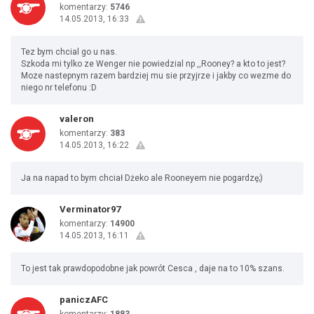
komentarzy:
5746
14.05.2013, 16:33
Tez bym chcial go u nas.
Szkoda mi tylko ze Wenger nie powiedzial np ,,Rooney? a kto to jest?
Moze nastepnym razem bardziej mu sie przyjrze i jakby co wezme do
niego nr telefonu :D
valeron
komentarzy:
383
14.05.2013, 16:22
Ja na napad to bym chciał Dżeko ale Rooneyem nie pogardzę;)
Verminator97
komentarzy:
14900
14.05.2013, 16:11
To jest tak prawdopodobne jak powrót Cesca , daje na to 10% szans.
paniczAFC