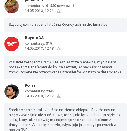
komentarzy:
41430
newsów:
1
14.05.2013, 12:21
Szybciej świnie zaczną latać niż Rooney trafi na the Emirates
BayernAA
komentarzy:
315
14.05.2013, 12:18
W sumie Wenger ma rację. LM jest jeszcze niepewna, więc należy
poczekać z transferami do końca sezonu, jednak żeby czasami
znowu Arsene nie przeprowadzał transferów w ostatnim dniu okienka.
Korss
komentarzy:
2343
14.05.2013, 12:17
Shrek do nas nie trafi, zejdźcie na ziemie chłopaki. Raz, że nas na
niego zwyczajnie nie stać, a dwa, raczej nie będzie chciał przejść do
klubu, który tak naprawdę ma najmniejsze szanse na trofeum z
drużyn z top4. Ale co by nie było, byłyby jaja jak berety i pstryczek w
nos za RVP.