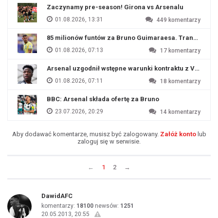
Zaczynamy pre-season! Girona vs Arsenalu
01.08.2026, 13:31
449
komentarzy
85 milionów funtów za Bruno Guimaraesa. Transfer na o
01.08.2026, 07:13
17
komentarzy
Arsenal uzgodnił wstępne warunki kontraktu z Viniciu
01.08.2026, 07:11
18
komentarzy
BBC: Arsenal składa ofertę za Bruno
23.07.2026, 20:29
14
komentarzy
Aby dodawać komentarze, musisz być zalogowany.
Załóż konto
lub
zaloguj się w serwisie.
←
1
2
→
DawidAFC
komentarzy:
18100
newsów:
1251
20.05.2013, 20:55