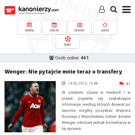
tabela
mecze
bramki
oceny
typer
Osób online:
461
Wenger: Nie pytajcie mnie teraz o transfery
14.05.2013, 10:48
61
W ostatnim czasie w mediach i w
prasie pojawiły się zaskakujące
informacje, według których Arsenal po
sezonie mógłby pozyskać Wayne’a
Rooneya z Manchesteru United. Arsene
Wenger odmówił jednak komentarzy w
tej sprawie.