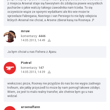
z miejsca Arsenal staje się faworytem do zdobycia prawie wszystkich
pucharów o jakie walczy takiego zawodnika nam trzeba. To się
oczywiście wiąże ze sporymi wydatkami ale kto wie może te
sprzedaże Fabregasa, Nasriego i van Persiego to nie były odejścia
których Arsenal nie chciał, a Arsene zbierał kasę na Rooneya. ;P
mruw
komentarzy:
4446
14.05.2013, 14:49
Ja bym chciał u nas Fishera z Ajaxu.
Piotrel
komentarzy:
147
14.05.2013, 14:39
wiekszosc pisze, Rooney nie przyjdzie do nas bo nie wygra zadnego
trofeum, ale jakby przyszedl to moze by nam pomogl takowe zdobyc.
Wiem, ze jest to malo realny transfer, ale chetnie bym go u nas
widzial.
arsenalfann