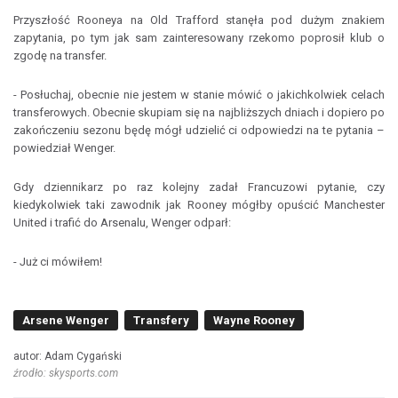
Przyszłość Rooneya na Old Trafford stanęła pod dużym znakiem
zapytania, po tym jak sam zainteresowany rzekomo poprosił klub o
zgodę na transfer.
- Posłuchaj, obecnie nie jestem w stanie mówić o jakichkolwiek celach
transferowych. Obecnie skupiam się na najbliższych dniach i dopiero po
zakończeniu sezonu będę mógł udzielić ci odpowiedzi na te pytania –
powiedział Wenger.
Gdy dziennikarz po raz kolejny zadał Francuzowi pytanie, czy
kiedykolwiek taki zawodnik jak Rooney mógłby opuścić Manchester
United i trafić do Arsenalu, Wenger odparł:
- Już ci mówiłem!
Arsene Wenger
Transfery
Wayne Rooney
autor: Adam Cygański
źrodło: skysports.com