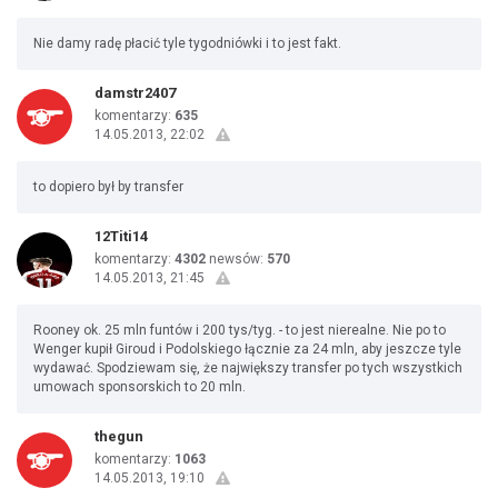
Nie damy radę płacić tyle tygodniówki i to jest fakt.
damstr2407
komentarzy:
635
14.05.2013, 22:02
to dopiero był by transfer
12Titi14
komentarzy:
4302
newsów:
570
14.05.2013, 21:45
Rooney ok. 25 mln funtów i 200 tys/tyg. - to jest nierealne. Nie po to
Wenger kupił Giroud i Podolskiego łącznie za 24 mln, aby jeszcze tyle
wydawać. Spodziewam się, że największy transfer po tych wszystkich
umowach sponsorskich to 20 mln.
thegun
komentarzy:
1063
14.05.2013, 19:10