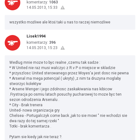
komentarzy:
1063
14.05.2013, 15:33
wszystko możliwe ale ktoś taki u nas to raczej niemożliwe
Lisek1994
komentarzy:
396
14.05.2013, 15:23
Wedlug mnie moze to byc realne ,czemu tak sadze :
* W United nie raz musi walczyc z R.v P o miejsce w skladzie
* przyszlosc United sterowanego przez Moyes'a jest dosc nie pewna
* Arsenal ma mega potencjal ( ukryty) ,z nim ta druzyna moglaby
stworzyc kolektyw
* Arsene Wenger i jego zdolnosc zaskakiwania nas kibicow
.Frystracja po osmiu latach posuchy pucharowej to moze byc ten
sezon odrodzenia Arsenalu .
* City - Brak trenera
United- nowa organizacja gry
Chelsea - Portugalczyk come back ,jak to sie mowi " nie wchodzi sie
dwa razy do tej samej rzeki "
Totki - brak komentarza .
Pytam sie kiedy jak nie teraz ?.