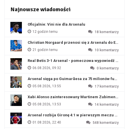
Najnowsze wiadomości
Oficjalnie: Vini nie dla Arsenalu
12 godzin temu
18
komentarzy
Christian Norgaard przenosi się z Arsenalu do Everton
21 godzin temu
10
komentarzy
Real Betis 3-1 Arsenal - pomeczowa wypowiedź Artety
06.08.2026, 09:32
0
komentarzy
Arsenal sięga po Guimarãesa za 75 milionów funtów
05.08.2026, 13:55
17
komentarzy
Xabi Alonso zainteresowany Martinem Zubimendim
05.08.2026, 13:53
14
komentarzy
Arsenal rozbija Gironę 4:1 w pierwszym meczu przyg
01.08.2026, 22:40
548
komentarzy