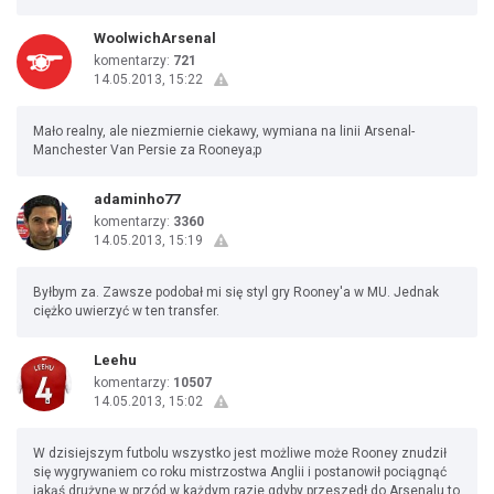
WoolwichArsenal
komentarzy:
721
14.05.2013, 15:22
Mało realny, ale niezmiernie ciekawy, wymiana na linii Arsenal-
Manchester Van Persie za Rooneya;p
adaminho77
komentarzy:
3360
14.05.2013, 15:19
Byłbym za. Zawsze podobał mi się styl gry Rooney'a w MU. Jednak
ciężko uwierzyć w ten transfer.
Leehu
komentarzy:
10507
14.05.2013, 15:02
W dzisiejszym futbolu wszystko jest możliwe może Rooney znudził
się wygrywaniem co roku mistrzostwa Anglii i postanowił pociągnąć
jakąś drużynę w przód w każdym razie gdyby przeszedł do Arsenalu to