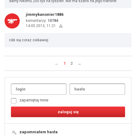
damy nikomu 200 tys na tydzien. Nie ma szans na jego transfer.
jimmykanonier1886
komentarzy:
10784
14.05.2013, 11:21
robi się coraz ciekawiej
←
1
2
→
Uda
1
2
3
4
5
6
7
zapamiętaj mnie
8
9
10
11
12
13
14
15
16
17
18
19
zapomniałem hasła
20
21