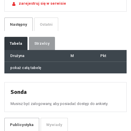
zarejestruj się w serwisie
22
23
24
25
26
27
28
29
Następny
Ostatni
30
31
32
33
34
35
36
37
Tabela
Strzelcy
38
39
40
41
Drużyna
M
Pkt
42
43
44
45
46
pokaż całą tabelę
47
48
49
50
51
52
53
54
55
Sonda
56
57
58
59
60
Musisz być zalogowany, aby posiadać dostęp do ankiety.
61
100
101
102
103
104
105
106
Publicystyka
Wywiady
107
108