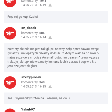
komentarzy:
1041
14.05.2013, 16:49
Prędzej go kupi Czelsi.
sz_darek
komentarzy:
684
14.05.2013, 16:44
niestety ale nikt nie jest tak glupi i naiwny zeby sprzedawac swoje
gwiazdy i najlepszych pilkarzy do klubu z ktorym walcza co roku o
najwyzsze cele chociaz Arsenal "ostatnim czasem" te najwyzsze
traktuje jak top4 nie wazne tylko nasz klubik zarzad i bog wie kto
jeszcze jest tak glupi.
szczypiorek
komentarzy:
340
14.05.2013, 16:35
Taa... wymieniłby trofea na... właśnie, na co...?
Yakub97