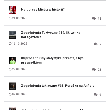
109
110
111
112
Najgorszy Mistrz w historii?
113
114
115
116
21.05.2026
42
117
118
119
120
121
122
123
Zagadnienia Taktyczne #39: Skrzynka
124
125
narzędziowa
126
127
128
16.10.2025
7
129
130
131
80 procent: Gdy statystyka przestaje być
przypadkiem
29.09.2025
28
Zagadnienia taktyczne #38: Porażka na Anfield
09.09.2025
9