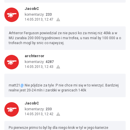
JacobC
komentarzy:
233
14.05.2013, 12:47
Arhterror Ferguson powiedzial ze nie pusci ko za mniej niz 40kk a w
MU zarabia 200 000 tygodniowo i ma trofea, u nas mial by 100 000 a o
trofeach mogl by snic co najwyzej.
archterror
komentarzy:
4287
14.05.2013, 12:43
matt21
@
Nie pójdzie za tyle :P nie chce mi się w to wierzyć. Bardziej
realne jest 20-24 mln i zarobki w granicach 140k
JacobC
komentarzy:
233
14.05.2013, 12:42
Po pierwsze primo to byl by dla niego krok w tyl w jego karierze