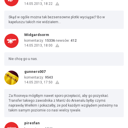
14.05.2013, 18:22
Skąd w ogóle można tak bezsensowne plotki wyciągać? Bo w
kapeluszu takich nie widziałem...
Midgardsorm
komentarzy:
15336
newsów:
412
14.05.2013, 18:00
Nie chcę go u nas.
gunners007
komentarzy:
9543
14.05.2013, 17:50
Za Rooneya mógłbym nawet sporo przepłacić, aby go pozyskać.
Transfer takiego zawodnika z ManU do Arsenalu byłby czymś
naprawdę Wielkim i pokazałby, że pod każdym względem jesteśmy na
takim samym poziomie co nasi wielcy rywale.
piresfan