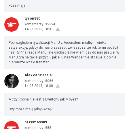
kose maja
tyson880
komentarzy:
12394
14.05.2013, 18:31
Pod względem rywalizacji ManU z Arsenalem miałbym wielką
satysfakcję, gdyby do nas przyszedł, zwłaszcza, że rok temu opuścił
nas RvP na rzecz ManU, ale osobiście nie wiem czy do nas pasuje. W
ManU gra na takiej pozycji, jakiej u nas Wenger nie stosuje. Ogólnie
nie wierze w taki transfer.
AlexVanPersie
komentarzy:
8066
14.05.2013, 18:30
A czy Roona nie jest z Evertonu jak Moyes?
Czy może mają jakąś kosę?
przemass89
komentarzy:
656