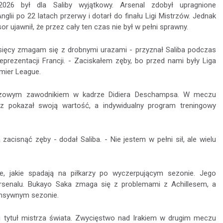
026 był dla Saliby wyjątkowy. Arsenal zdobył upragnione
glii po 22 latach przerwy i dotarł do finału Ligi Mistrzów. Jednak
sor ujawnił, że przez cały ten czas nie był w pełni sprawny.
esięcy zmagam się z drobnymi urazami - przyznał Saliba podczas
eprezentacji Francji. - Zaciskałem zęby, bo przed nami były Liga
mier League.
uczowym zawodnikiem w kadrze Didiera Deschampsa. W meczu
z pokazał swoją wartość, a indywidualny program treningowy
zacisnąć zęby - dodał Saliba. - Nie jestem w pełni sił, ale wielu
e, jakie spadają na piłkarzy po wyczerpującym sezonie. Jego
rsenalu. Bukayo Saka zmaga się z problemami z Achillesem, a
ensywnym sezonie.
ci tytuł mistrza świata. Zwycięstwo nad Irakiem w drugim meczu