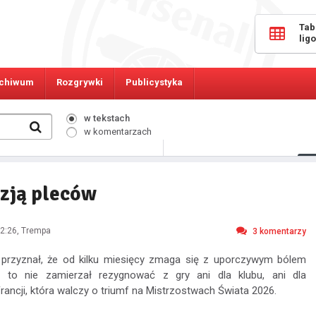
Tab
lig
chiwum
Rozgrywki
Publicystyka
w tekstach
w komentarzach
7456
Osób online:
uzją pleców
2:26
, Trempa
3
komentarzy
a przyznał, że od kilku miesięcy zmaga się z uporczywym bólem
 to nie zamierzał rezygnować z gry ani dla klubu, ani dla
Francji, która walczy o triumf na Mistrzostwach Świata 2026.