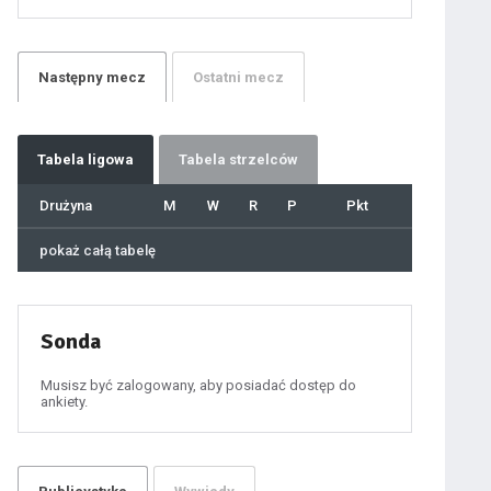
21
22
23
24
25
26
27
Następny
mecz
Ostatni
mecz
28
29
30
31
32
33
34
35
36
Tabela
ligowa
Tabela strzelców
37
38
39
40
Drużyna
M
W
R
P
Pkt
41
42
43
44
45
pokaż całą tabelę
46
47
48
49
50
51
52
53
54
Sonda
55
56
57
58
59
Musisz być zalogowany, aby posiadać dostęp do
60
ankiety.
61
100
101
102
103
104
105
106
107
108