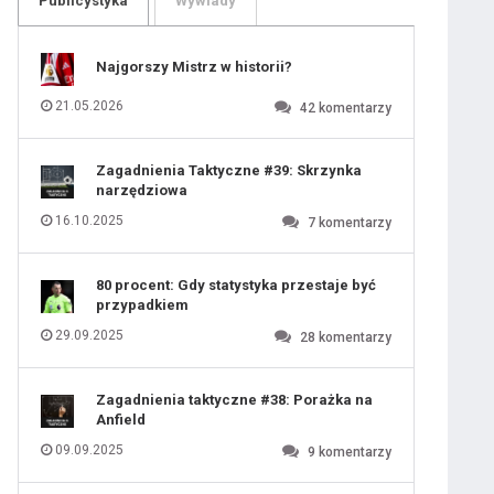
Publicystyka
Wywiady
109
110
111
112
113
114
Najgorszy Mistrz w historii?
115
116
117
118
21.05.2026
42
komentarzy
119
120
121
122
123
124
Zagadnienia Taktyczne #39: Skrzynka
125
126
narzędziowa
127
128
129
130
16.10.2025
7
komentarzy
131
80 procent: Gdy statystyka przestaje być
przypadkiem
29.09.2025
28
komentarzy
Zagadnienia taktyczne #38: Porażka na
Anfield
ygotowawczym
09.09.2025
9
komentarzy