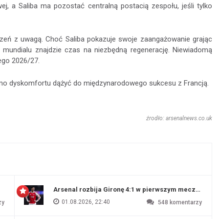
 a Saliba ma pozostać centralną postacią zespołu, jeśli tylko
rzeń z uwagą. Choć Saliba pokazuje swoje zaangażowanie grając
 mundialu znajdzie czas na niezbędną regenerację. Niewiadomą
ego 2026/27.
mimo dyskomfortu dążyć do międzynarodowego sukcesu z Francją.
źrodło: arsenalnews.co.uk
Arsenal rozbija Gironę 4:1 w pierwszym meczu prz
01.08.2026, 22:40
zy
548
komentarzy