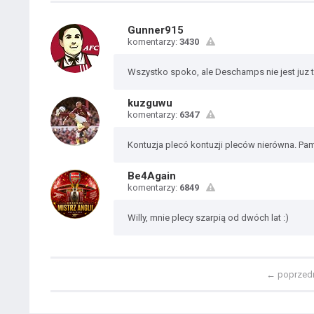
Gunner915
komentarzy:
3430
Wszystko spoko, ale Deschamps nie jest juz 
kuzguwu
komentarzy:
6347
Kontuzja plecó kontuzji pleców nierówna. Pam
Be4Again
komentarzy:
6849
Willy, mnie plecy szarpią od dwóch lat :)
←
poprzed