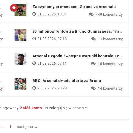
 Evertonu
Zaczynamy pre-season! Girona vs Arsenalu
01.08.2026, 13:31
zy
449
komentarzy
ź Artety
85 milionów funtów za Bruno Guimaraesa. Transfer na
01.08.2026, 07:13
zy
17
komentarzy
funtów
Arsenal uzgodnił wstępne warunki kontraktu z Vinic
01.08.2026, 07:11
zy
18
komentarzy
endim
BBC: Arsenal składa ofertę za Bruno
23.07.2026, 20:29
zy
14
komentarzy
zalogowany.
Załóż konto
lub zaloguj się w serwisie.
nia
1
następna
→