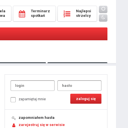
ela
Terminarz
Najlepsi
owa
spotkań
strzelcy
Oceny
pomeczowe
Typer
kanonierzy.com
UdanaRandka.com
1
2
3
4
5
6
7
8
zapamiętaj mnie
9
10
11
12
13
14
15
zapomniałem hasła
16
17
18
zarejestruj się w serwisie
19
20