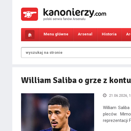
Menu główne
Arsenal
Historia
Ar
William Saliba o grze z kont
21.06.2026, 1
William Salib
pleców. Mimo
reprezentacji 