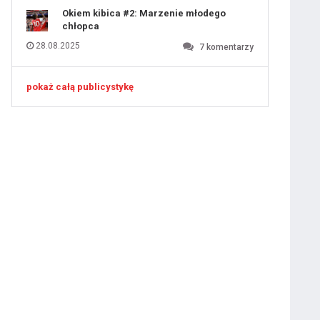
Okiem kibica #2: Marzenie młodego
chłopca
28.08.2025
7
komentarzy
 ostatniej prostej
pokaż całą publicystykę
iusem Juniorem?