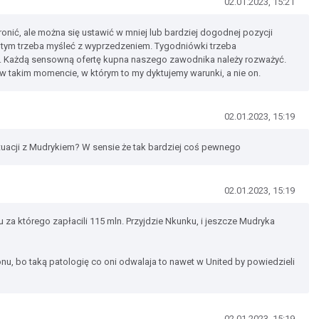
02.01.2023, 15:21
ronić, ale można się ustawić w mniej lub bardziej dogodnej pozycji
 tym trzeba myśleć z wyprzedzeniem. Tygodniówki trzeba
. Każdą sensowną ofertę kupna naszego zawodnika należy rozważyć.
 takim momencie, w którym to my dyktujemy warunki, a nie on.
02.01.2023, 15:19
tuacji z Mudrykiem? W sensie że tak bardziej coś pewnego
02.01.2023, 15:19
 za którego zapłacili 115 mln. Przyjdzie Nkunku, i jeszcze Mudryka
nu, bo taką patologię co oni odwalaja to nawet w United by powiedzieli
02.01.2023, 15:19