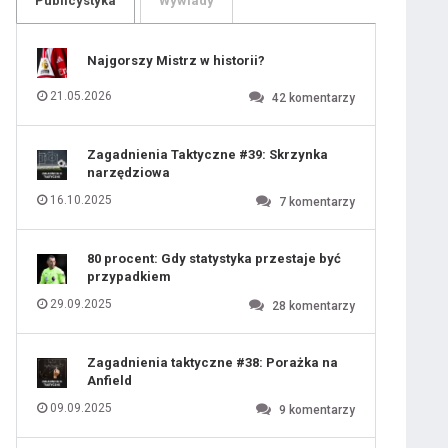
Publicystyka
Wywiady
109
110
111
112
113
114
Najgorszy Mistrz w historii?
115
116
117
118
21.05.2026
42
komentarzy
119
120
121
122
123
124
Zagadnienia Taktyczne #39: Skrzynka
125
126
narzędziowa
127
128
129
130
16.10.2025
7
komentarzy
131
80 procent: Gdy statystyka przestaje być
przypadkiem
29.09.2025
28
komentarzy
Zagadnienia taktyczne #38: Porażka na
Anfield
09.09.2025
9
komentarzy