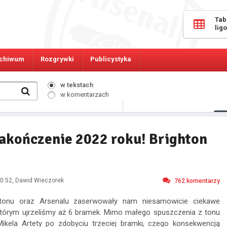
Tab
lig
chiwum
Rozgrywki
Publicystyka
w tekstach
w komentarzach
244
Osób online:
akończenie 2022 roku! Brighton
0:52
, Dawid Wieczorek
762
komentarzy
htonu oraz Arsenalu zaserwowały nam niesamowicie ciekawe
którym ujrzeliśmy aż 6 bramek. Mimo małego spuszczenia z tonu
kela Artety po zdobyciu trzeciej bramki, czego konsekwencją