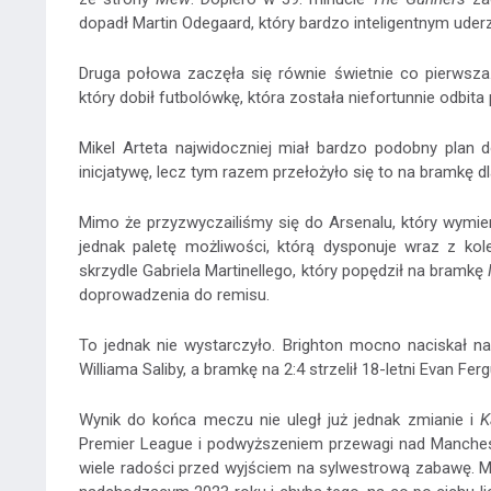
dopadł Martin Odegaard, który bardzo inteligentnym uder
Druga połowa zaczęła się równie świetnie co pierwsza.
który dobił futbolówkę, która została niefortunnie odbita
Mikel Arteta najwidoczniej miał bardzo podobny plan 
inicjatywę, lecz tym razem przełożyło się to na bramkę d
Mimo że przyzwyczailiśmy się do Arsenalu, który wym
jednak paletę możliwości, którą dysponuje wraz z k
skrzydle Gabriela Martinellego, który popędził na bramkę
doprowadzenia do remisu.
To jednak nie wystarczyło. Brighton mocno naciskał na
Williama Saliby, a bramkę na 2:4 strzelił 18-letni Evan Fer
Wynik do końca meczu nie uległ już jednak zmianie i
K
Premier League i podwyższeniem przewagi nad Manchest
wiele radości przed wyjściem na sylwestrową zabawę.