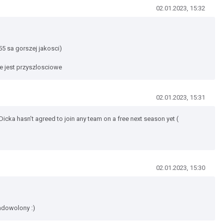
02.01.2023, 15:32
55 sa gorszej jakosci)
ie jest przyszlosciowe
02.01.2023, 15:31
Dicka hasn’t agreed to join any team on a free next season yet (
02.01.2023, 15:30
adowolony :)