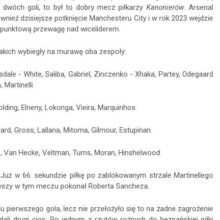
e dwóch goli, to był to dobry mecz piłkarzy
Kanonierów
. Arsenal
wnież dzisiejsze potknięcie Manchesteru City i w rok 2023 wejdzie
punktową przewagę nad wiceliderem.
jakich wybiegły na murawę oba zespoły:
ale - White, Saliba, Gabriel, Zinczenko - Xhaka, Partey, Odegaard
 Martinelli.
olding, Elneny, Lokonga, Vieira, Marquinhos.
rd, Gross, Lallana, Mitoma, Gilmour, Estupinan.
n, Van Hecke, Veltman, Turns, Moran, Hinshelwood.
 Już w 66. sekundzie piłkę po zablokowanym strzale Martinellego
rwszy w tym meczu pokonał Roberta Sancheza.
 pierwszego gola, lecz nie przełożyło się to na żadne zagrożenie
ali drugi cios. Po jednym z rzutów rożnych do bezpańskiej piłki