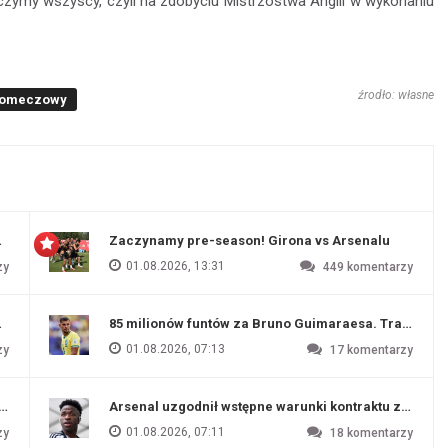
czymy wszyscy, czyli na zdobyciu Mistrzostwa Anglii w wykonaniu
źrodło: własne
pomeczowy
 Evertonu
Zaczynamy pre-season! Girona vs Arsenalu
01.08.2026, 13:31
zy
449
komentarzy
ź Artety
85 milionów funtów za Bruno Guimaraesa. Transfer na
01.08.2026, 07:13
zy
17
komentarzy
funtów
Arsenal uzgodnił wstępne warunki kontraktu z Vinic
01.08.2026, 07:11
zy
18
komentarzy