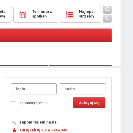
ela
Terminarz
Najlepsi
owa
spotkań
strzelcy
Oceny
pomeczowe
Typer
kanonierzy.com
UdanaRandka.com
1
2
3
4
5
6
7
8
zapamiętaj mnie
9
10
11
12
13
14
15
zapomniałem hasła
16
17
18
zarejestruj się w serwisie
19
20