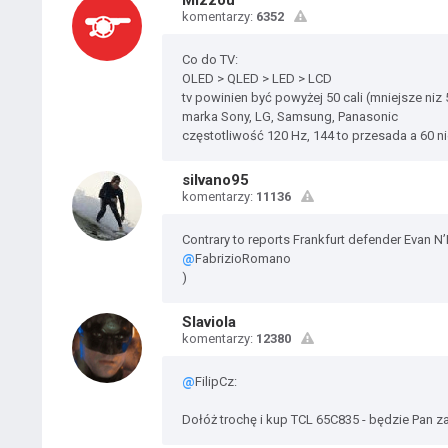
Mizzou
komentarzy:
6352
Co do TV:
OLED > QLED > LED > LCD
tv powinien być powyżej 50 cali (mniejsze niz 
marka Sony, LG, Samsung, Panasonic
częstotliwość 120 Hz, 144 to przesada a 60 n
silvano95
komentarzy:
11136
Contrary to reports Frankfurt defender Evan N’
@
FabrizioRomano
)
Slaviola
komentarzy:
12380
@
FilipCz:
Dołóż trochę i kup TCL 65C835 - będzie Pan z