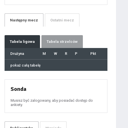
21
22
23
24
25
26
27
Następny
mecz
Ostatni
mecz
28
29
30
31
32
33
34
35
36
Tabela
ligowa
Tabela strzelców
37
38
39
40
Drużyna
M
W
R
P
Pkt
41
42
43
44
45
pokaż całą tabelę
46
47
48
49
50
51
52
53
54
Sonda
55
56
57
58
59
Musisz być zalogowany, aby posiadać dostęp do
60
ankiety.
61
100
101
102
103
104
105
106
107
108