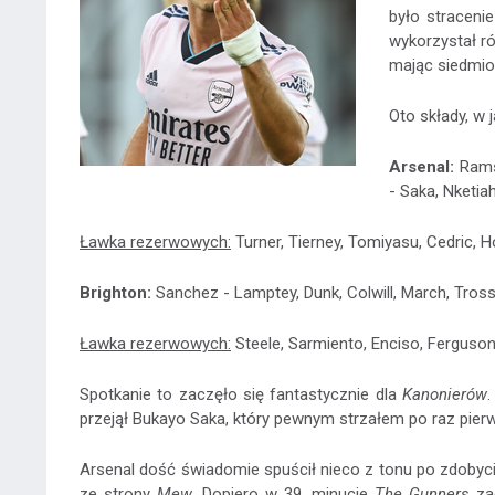
było straceni
wykorzystał ró
mając siedmio
Oto składy, w 
Arsenal:
Ramsd
- Saka, Nketiah,
Ławka rezerwowych:
Turner, Tierney, Tomiyasu, Cedric, H
Brighton:
Sanchez - Lamptey, Dunk, Colwill, March, Trossa
Ławka rezerwowych:
Steele, Sarmiento, Enciso, Ferguso
Spotkanie to zaczęło się fantastycznie dla
Kanonierów
.
przejął Bukayo Saka, który pewnym strzałem po raz pie
Arsenal dość świadomie spuścił nieco z tonu po zdobyciu
ze strony
Mew
. Dopiero w 39. minucie
The Gunners
zad