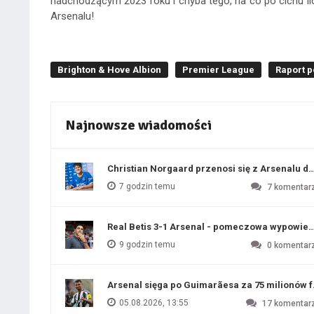
nadchodzącym 2023 roku i chyba tego, na co po cichu li
Arsenalu!
Brighton & Hove Albion
Premier League
Raport 
Najnowsze wiadomości
Christian Norgaard przenosi się z Arsenalu do
7 godzin temu
7
komentar
Real Betis 3-1 Arsenal - pomeczowa wypowied
9 godzin temu
0
komentar
Arsenal sięga po Guimarãesa za 75 milionów 
05.08.2026, 13:55
17
komentar