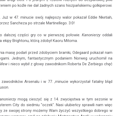
zeniem po koźle nie dał żadnych szans hiszpańskiemu golkiperowi.
 Już w 47. minucie swój najlepszy walor pokazał Eddie Nketiah,
 przez Sancheza po strzale Martinellego. 3:0!
do dalszej części gry co w pierwszej połowie.
Kanonierzy
oddali
la ekipy Brightonu, którą zdobył Kaoru Mitoma.
ienia masę podań przed zdobyciem bramki, Odegaard pokazał nam
olegami. Jednym, fantastycznym podaniem Norweg uruchomił na
Mew
i nieco wybił z głowy zawodnikom Roberta De Zerbiego chęć
 zawodników Arsenalu i w 77. ,minucie wykorzystał fatalny błąd
guson.
anonierzy
mogą cieszyć się z 14. zwycięstwa w tym sezonie w
erem City do siedmiu "oczek". Nasi ulubieńcy sprawili nam więc
 My ze swojej strony możemy Wam życzyć wszystkiego dobrego w