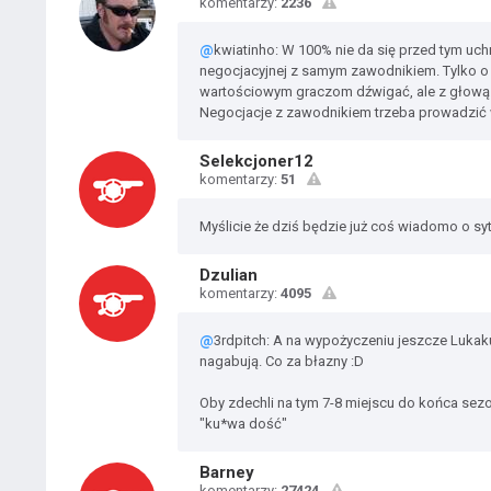
komentarzy:
2236
@
kwiatinho: W 100% nie da się przed tym uch
negocjacyjnej z samym zawodnikiem. Tylko o
wartościowym graczom dźwigać, ale z głową
Negocjacje z zawodnikiem trzeba prowadzić w
Selekcjoner12
komentarzy:
51
Myślicie że dziś będzie już coś wiadomo o sy
Dzulian
komentarzy:
4095
@
3rdpitch: A na wypożyczeniu jeszcze Lukaku
nagabują. Co za błazny :D
Oby zdechli na tym 7-8 miejscu do końca sezo
"ku*wa dość"
Barney
komentarzy:
27424