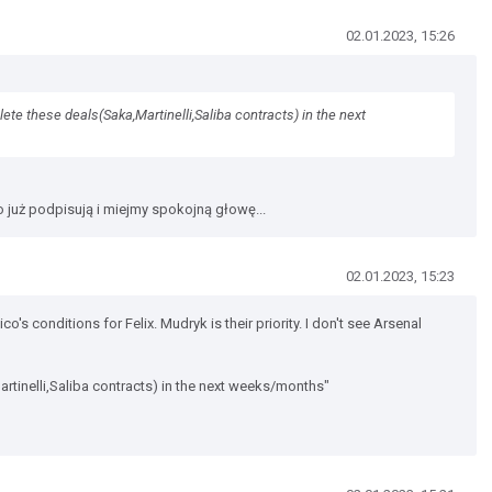
02.01.2023, 15:26
ete these deals(Saka,Martinelli,Saliba contracts) in the next
to już podpisują i miejmy spokojną głowę...
02.01.2023, 15:23
's conditions for Felix. Mudryk is their priority. I don't see Arsenal
tinelli,Saliba contracts) in the next weeks/months"