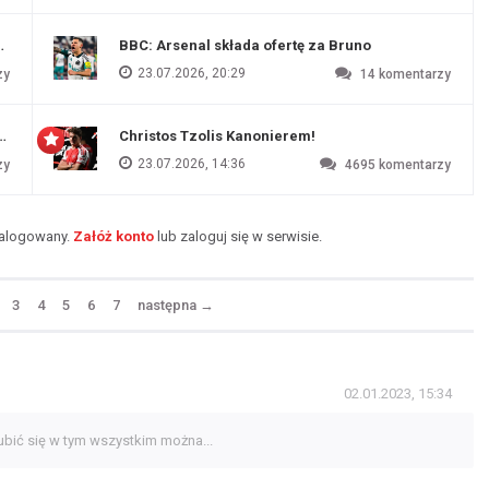
endim
BBC: Arsenal składa ofertę za Bruno
23.07.2026, 20:29
zy
14
komentarzy
czu przygotowawczym
Christos Tzolis Kanonierem!
23.07.2026, 14:36
zy
4695
komentarzy
zalogowany.
Załóż konto
lub zaloguj się w serwisie.
3
4
5
6
7
następna
→
02.01.2023, 15:34
gubić się w tym wszystkim można...