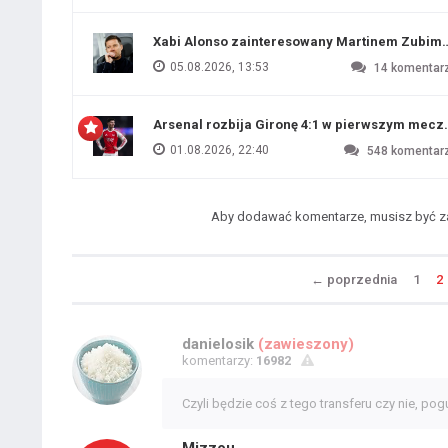
Xabi Alonso zainteresowany Martinem Zubim
05.08.2026, 13:53
14
komentar
Arsenal rozbija Gironę 4:1 w pierwszym me
01.08.2026, 22:40
548
komentar
Aby dodawać komentarze, musisz być 
←
poprzednia
1
2
danielosik
(zawieszony)
komentarzy:
16982
Czyli będzie coś z tego transferu czy nie, po