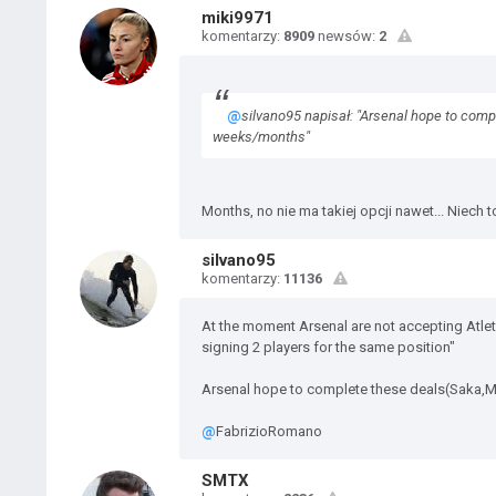
miki9971
komentarzy:
8909
newsów:
2
@
silvano95 napisał: "Arsenal hope to compl
weeks/months"
Months, no nie ma takiej opcji nawet... Niech 
silvano95
komentarzy:
11136
At the moment Arsenal are not accepting Atletico
signing 2 players for the same position"
Arsenal hope to complete these deals(Saka,Mar
@
FabrizioRomano
SMTX