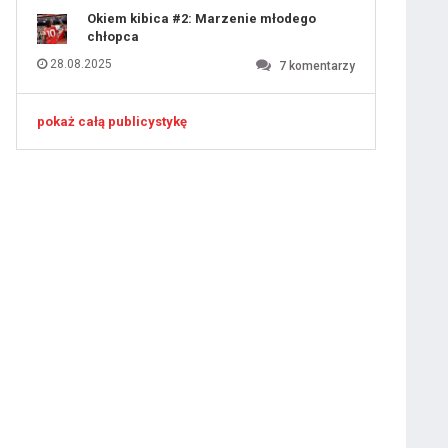
Okiem kibica #2: Marzenie młodego
chłopca
28.08.2025
7
komentarzy
pokaż całą publicystykę
 ostatniej prostej
iusem Juniorem?