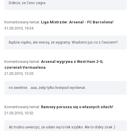
Dobrze, że Cesc zagra.
Komentowany temat:
Liga Mistrzów: Arsenal - FC Barcelona!
31.03.2010, 19:34
Będzie ciężko, ale wierzę, że wygramy. Wiadomo już co z Cesciem?
Komentowany temat:
Arsenal wygrywa z West Ham 2-0,
czerwień Vermaelena
21.03.2010, 15:55
no świetnie... aaa, żeby tylko liverpool wyrównał..
Komentowany temat:
Ramsey porusza się o własnych siłach!
21.03.2010, 10:52
Aż trudno uwierzyć, że udało się to tak szybko. Ale to dobry znak :)