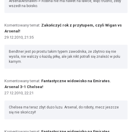
ArsenalArshawin--> Robina nie ma nawet na ławce, więc trudno, żeby
wszedł na boisko.
Komentowany temat:
Zakończyć rok z przytupem, czyli Wigan vs
Arsenal!
29.12.2010, 21:35
Bendtner jest po prostu takim typem zawodnika, że zbytnio się nie
wysila, nie walczy o każdą piłkę, ale jak nikt potrafi się znaleźć w polu
karnym.
Komentowany temat:
Fantastyczne widowisko na Emirates.
Arsenal 3-1 Chelsea!
27.12.2010, 22:21
Chelsea ma teraz zbyt dużo luzu. Arsenal, do roboty, mecz jeszcze
się nie skończył!
Komentowany temat:
Fantastyczne widowisko na Emirates.