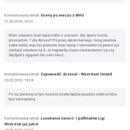
Komentowany temat:
Oceny po meczu z WHU
21.03.2010, 10:51
Moim zdaniem Goal lepiej trafiło z ocenami. Sky Sports trochę
przesadziło. 7 dla Almunii? Przecież obronił karnego. Song świetnie
sobie radził, więc też powinien mieć wyżej. I Vermaelen na pewno nie
zasłużył zaledwie na 4. Ja naprawdę często zastanawiam się czy
SkySports oglądało ten sam mecz...
Komentowany temat:
Zapowiedź: Arsenal - West Ham United
20.03.2010, 19:24
Po raz pierwszy w tym sezonie trzeba będzie poradzić sobie w lidze
bez Vermaelena...
Komentowany temat:
Losowanie ćwierć- i półfinałów Ligi
Mistrzów już jutro!