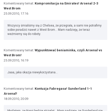
Komentowany temat:
Kompromitacja na Emirates! Arsenal 2-3
West Brom
25.09.2010, 17:16
Wszyscy śmialiśmy się z Chelsea, że przegrała, a sami nie potrafimy
sobie poradzić nawet z West Brom... Mam nadzieję, że teraz
weźmiemy się do roboty.
Komentowany temat:
Wypunktować beniaminka, czyli Arsenal vs
West Brom!
25.09.2010, 16:19
Jaaa, jaka okazja niewykorzystana...
Komentowany temat:
Kontuzja Fabregasa! Sunderland 1-1
Arsenal!
18.09.2010, 20:09
Myślałam, ze Nasri będzie strzelał... Mam nadzieję, że Sunderland nie