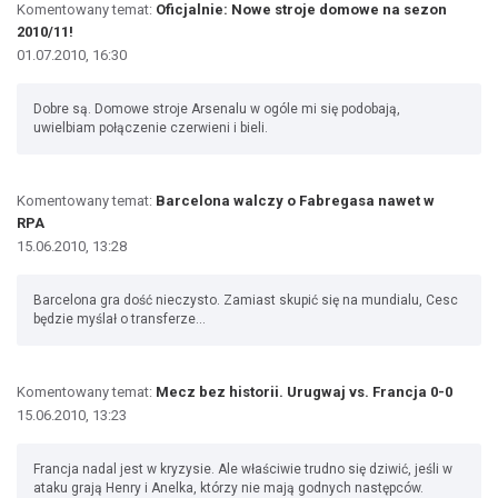
Komentowany temat:
Oficjalnie: Nowe stroje domowe na sezon
2010/11!
01.07.2010, 16:30
Dobre są. Domowe stroje Arsenalu w ogóle mi się podobają,
uwielbiam połączenie czerwieni i bieli.
Komentowany temat:
Barcelona walczy o Fabregasa nawet w
RPA
15.06.2010, 13:28
Barcelona gra dość nieczysto. Zamiast skupić się na mundialu, Cesc
będzie myślał o transferze...
Komentowany temat:
Mecz bez historii. Urugwaj vs. Francja 0-0
15.06.2010, 13:23
Francja nadal jest w kryzysie. Ale właściwie trudno się dziwić, jeśli w
ataku grają Henry i Anelka, którzy nie mają godnych następców.