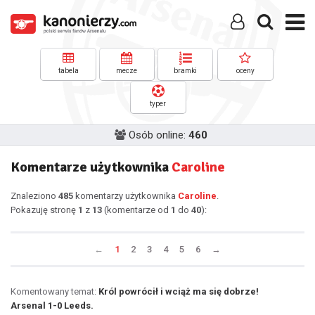
tabela
mecze
bramki
oceny
typer
Osób online:
460
Komentarze użytkownika
Caroline
Znaleziono
485
komentarzy użytkownika
Caroline
.
Pokazuję stronę
1
z
13
(komentarze od
1
do
40
):
←
1
2
3
4
5
6
→
Komentowany temat:
Król powrócił i wciąż ma się dobrze!
Arsenal 1-0 Leeds.