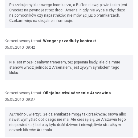
Potrzebujemy klasowego bramkarza, a Buffon niewątpliwie takim jest.
Chociaż na pewno jest też drogi. Arsenal nigdy nie wydaje zbyt dużo
na pomocników czy napastników, nie mówiąc już o bramkarzach.
Czekam więc na oficjalne informacje.
Komentowany temat:
Wenger przedłuży kontrakt
06.05.2010, 09:42
Nie jest może idealnym trenerem, też popełnia błędy, ale dla mnie
stanowi wręcz jedność z Arsenalem, jest żywym symbolem tego
klubu.
Komentowany temat:
Oficjalne oświadczenie Arszawina
06.05.2010, 09:37
Aż trudno uwierzyć, że dziennikarze mogą tak przekręcać słowa albo
nawet wymyślać coś czego nie ma. Ale cieszę się, że Arszawin tego
nie powiedział, bo to by było dość dziwne i niewątpliwie straciłby w
oczach kibiców Arsenalu.