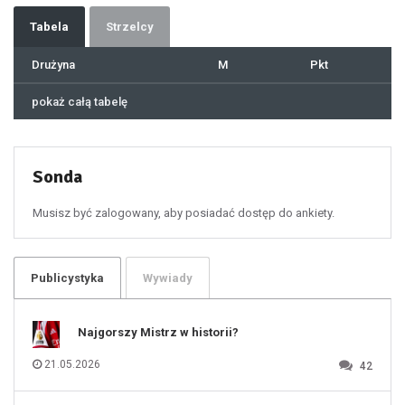
35
36
37
Tabela
Strzelcy
38
39
40
41
Drużyna
M
Pkt
42
43
44
45
46
pokaż całą tabelę
47
48
49
50
51
52
53
54
55
Sonda
56
57
58
59
60
Musisz być zalogowany, aby posiadać dostęp do ankiety.
61
100
101
102
103
104
105
106
Publicystyka
Wywiady
107
108
109
110
111
112
Najgorszy Mistrz w historii?
113
114
115
116
21.05.2026
42
117
118
119
120
121
122