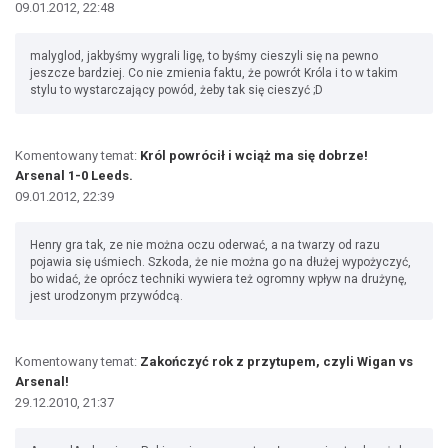
09.01.2012, 22:48
malyglod, jakbyśmy wygrali ligę, to byśmy cieszyli się na pewno
jeszcze bardziej. Co nie zmienia faktu, że powrót Króla i to w takim
stylu to wystarczający powód, żeby tak się cieszyć ;D
Komentowany temat:
Król powrócił i wciąż ma się dobrze!
Arsenal 1-0 Leeds.
09.01.2012, 22:39
Henry gra tak, ze nie można oczu oderwać, a na twarzy od razu
pojawia się uśmiech. Szkoda, że nie można go na dłużej wypożyczyć,
bo widać, że oprócz techniki wywiera też ogromny wpływ na drużynę,
jest urodzonym przywódcą.
Komentowany temat:
Zakończyć rok z przytupem, czyli Wigan vs
Arsenal!
29.12.2010, 21:37