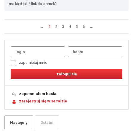
ma ktoś jakiś link do bramek?
←
1
2
3
4
5
6
→
Uda
1
2
3
4
5
6
7
zapamiętaj mnie
8
9
10
11
12
13
14
15
16
17
18
19
zapomniałem hasła
20
21
zarejestruj się w serwisie
22
23
24
25
26
27
28
29
Następny
Ostatni
30
31
32
33
34