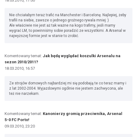
18.03.2010, 17:00
Nie chciałabym teraz trafić na Manchester i Barcelonę. Najlepiej, żeby
trafili na siebie, zawsze o jednego groźnego rywala mniej :)
Ale właściwie nie jest aż tak ważne na kogo trafimy, jeśli mamy
wygrać LM, to powinniśmy sobie poradzić ze wszystkimi. A Arsenal w
najwyższej formie jest w stanie to zrobić.
Komentowany temat:
Jak będą wyglądać koszulki Arsenalu na
sezon 2010/2011?
18.03.2010, 16:57
Ze strojów domowych najbardziej mi się podobają te co teraz mamy i
z lat 2002-2004. Wyjazdowymi ogólnie nie jestem zachwycona, ale
też nie narzekam.
Komentowany temat:
Kanonierzy gromią przeciwnika, Arsenal
5-0 FC Porto!
09.03.2010, 23:20