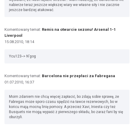
nabierze teraz jeszcze większej wiary we własne siły i nie zacznie
jeszcze bardziej atakować.
Komentowany temat:
Remis na otwarcie sezonu! Arsenal 1-1
Liverpool
15.08.2010, 18:14
Ycu123--> N'gog
Komentowany temat:
Barcelona nie przepłaci za Fabregasa
01.07.2010, 16:37
Moim zdaniem nie chcą więcej zapłacić, bo zdają sobie sprawę, że
Fabregas może sporo czasu spędzić na ławce rezerwowych, bo w
końcu mają mocną linię pomocy. A przecież Xavi, Iniesta czy też
Busquets nie mogą wypaść z pierwszego składu, bo zaraz fani by się
oburzyli.