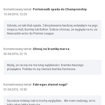
Komentowany temat:
Portsmouth spada do Championship
13.04.2010, 12:29
Szkoda, że taki klub spada. Zdecydowanie bardziej wolałabym na jego
miejscu Hull, Burnley lub Bolton. Dobrze chociaż, że wygląda na to, że
Newcastle wróci do Premier League.
Komentowany temat:
Głosuj na bramkę marca
02.04.2010, 22:15
Myślę, że raczej nie ma tutaj wątpliwości. Bramka Nasriego
przepiękna. Podoba mi się również bramka Denilsona.
Komentowany temat:
Fabregas złamał nogę?
01.04.2010, 10:50
Szczerze mówiąc tak to trochę wyglądało... Ale mam nadzieję, że to
tylko jakaś lekka kontuzja.