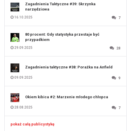
123
Zagadnienia Taktyczne #39: Skrzynka
124
125
narzędziowa
126
127
128
16.10.2025
7
129
130
131
80 procent: Gdy statystyka przestaje być
przypadkiem
29.09.2025
28
Zagadnienia taktyczne #38: Porażka na Anfield
09.09.2025
9
Okiem kibica #2: Marzenie młodego chłopca
28.08.2025
7
pokaż całą publicystykę