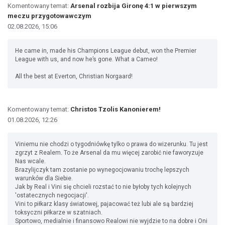
Komentowany temat:
Arsenal rozbija Gironę 4:1 w pierwszym
meczu przygotowawczym
02.08.2026, 15:06
He came in, made his Champions League debut, won the Premier
League with us, and now he’s gone. What a Cameo!
All the best at Everton, Christian Norgaard!
Komentowany temat:
Christos Tzolis Kanonierem!
01.08.2026, 12:26
Viniemu nie chodzi o tygodniówkę tylko o prawa do wizerunku. Tu jest
zgrzyt z Realem. To że Arsenal da mu więcej zarobić nie faworyzuje
Nas wcale.
Brazylijczyk tam zostanie po wynegocjowaniu trochę lepszych
warunków dla Siebie.
Jak by Real i Vini się chcieli rozstać to nie byłoby tych kolejnych
'ostatecznych negocjacji'.
Vini to piłkarz klasy światowej, pajacować też lubi ale są bardziej
toksyczni piłkarze w szatniach.
Sportowo, medialnie i finansowo Realowi nie wyjdzie to na dobre i Oni