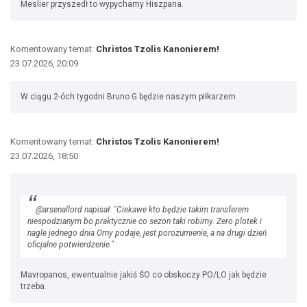
Meslier przyszedł to wypychamy Hiszpana.
Komentowany temat:
Christos Tzolis Kanonierem!
23.07.2026, 20:09
W ciągu 2-óch tygodni Bruno G będzie naszym piłkarzem.
Komentowany temat:
Christos Tzolis Kanonierem!
23.07.2026, 18:50
@arsenallord napisał: "Ciekawe kto będzie takim transferem
niespodzianym bo praktycznie co sezon taki robimy. Zero plotek i
nagle jednego dnia Orny podaje, jest porozumienie, a na drugi dzień
oficjalne potwierdzenie."
Mavropanos, ewentualnie jakiś ŚO co obskoczy PO/LO jak będzie
trzeba.