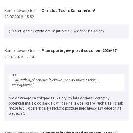
Komentowany temat:
Christos Tzolis Kanonierem!
23.07.2026, 15:52
@kaljot: gdzieś czytałem że jutro mają wjechać na salony
Komentowany temat:
Plan sparingów przed sezonem 2026/27
23.07.2026, 12:34
@Garfield_pl napisał: "ciekawe , że City może z takiej 2
zrezygnować"
Nic dziwnego że chłopak szuka gry, 23 lata dopiero i ogromny
potencjał ma. Po co się kisić w lidze na ławce i gra w Pucharze ligi jak
może być 1 gdzie indziej i Pickord poczuje jego nieświeży oddech na
plecach (;
Komentowany temat:
Plan sparingów przed sezonem 2026/27