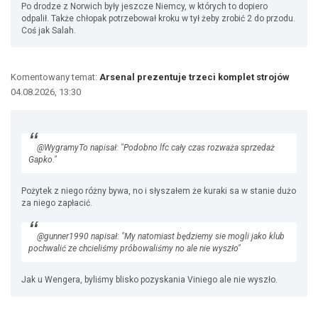
Po drodze z Norwich były jeszcze Niemcy, w których to dopiero
odpalił. Także chłopak potrzebował kroku w tył żeby zrobić 2 do przodu.
Coś jak Salah.
Komentowany temat:
Arsenal prezentuje trzeci komplet strojów
04.08.2026, 13:30
@WygramyTo napisał: "Podobno lfc cały czas rozważa sprzedaż
Gapko."
Pożytek z niego różny bywa, no i słyszałem że kuraki sa w stanie dużo
za niego zapłacić.
@gunner1990 napisał: "My natomiast będziemy sie mogli jako klub
pochwalić ze chcieliśmy próbowaliśmy no ale nie wyszło"
Jak u Wengera, byliśmy blisko pozyskania Viniego ale nie wyszło.