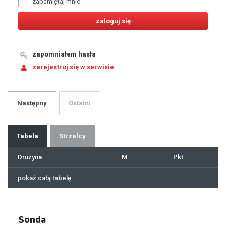
zapamiętaj mnie
8
9
10
11
12
13
14
15
16
17
18
19
zapomniałem hasła
20
21
zarejestruj się w serwisie
22
23
24
25
26
27
28
29
Następny
Ostatni
30
31
32
33
34
35
36
37
Tabela
Strzelcy
38
39
40
41
Drużyna
M
Pkt
42
43
44
45
46
pokaż całą tabelę
47
48
49
50
51
52
53
54
55
Sonda
56
57