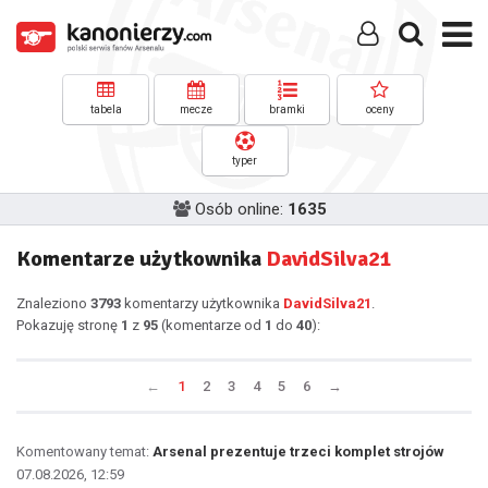
tabela
mecze
bramki
oceny
typer
Osób online:
1635
Komentarze użytkownika
DavidSilva21
Znaleziono
3793
komentarzy użytkownika
DavidSilva21
.
Pokazuję stronę
1
z
95
(komentarze od
1
do
40
):
←
1
2
3
4
5
6
→
Komentowany temat:
Arsenal prezentuje trzeci komplet strojów
07.08.2026, 12:59