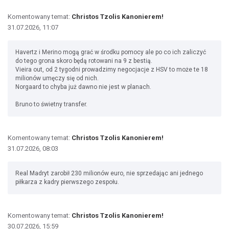
Komentowany temat:
Christos Tzolis Kanonierem!
31.07.2026, 11:07
Havertz i Merino mogą grać w środku pomocy ale po co ich zaliczyć
do tego grona skoro będą rotowani na 9 z bestią.
Vieira out, od 2 tygodni prowadzimy negocjacje z HSV to może te 18
milionów umęczy się od nich.
Norgaard to chyba już dawno nie jest w planach.
Bruno to świetny transfer.
Komentowany temat:
Christos Tzolis Kanonierem!
31.07.2026, 08:03
Real Madryt zarobił 230 milionów euro, nie sprzedając ani jednego
piłkarza z kadry pierwszego zespołu.
Komentowany temat:
Christos Tzolis Kanonierem!
30.07.2026, 15:59