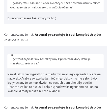
@henry1996 napisał: "Ja też nie chcę VJ. Nie potrzeba nam tu takich
- reprezentuje on najgorsze co w futbolu obecnie"
Bruno Guimaraes taki święty za to ;)
Komentowany temat:
Arsenal prezentuje trzeci komplet strojów
05.08.2026, 10:23
@vitold napisał: "my zostalibyśmy z piłkarzem ktory drenuje
masakrycznie finanse."
Nawet jakby nie wypalił to nie martwmy się o jego sprzedaż. Na takie
nazwisko Araby zawsze będą mieć chęć. Jakby mu nie szło i byłby
krytykowany to po max dwóch sezonach sam chciałby odejść.
Gość ma 26 lat, to nie Ozil żeby się zadowolić trybunami no i są na
świecie klimaty lepsze niż ten w Anglii.
Komentowany temat:
Arsenal prezentuje trzeci komplet strojów