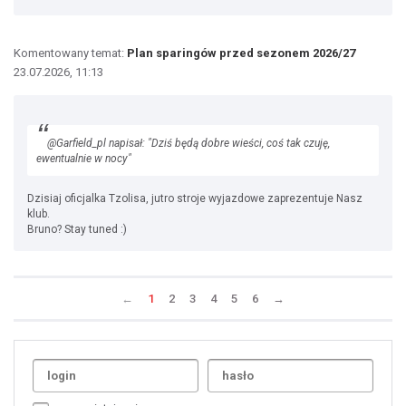
Komentowany temat:
Plan sparingów przed sezonem 2026/27
23.07.2026, 11:13
@Garfield_pl napisał: "Dziś będą dobre wieści, coś tak czuję,
ewentualnie w nocy"
Dzisiaj oficjalka Tzolisa, jutro stroje wyjazdowe zaprezentuje Nasz
klub.
Bruno? Stay tuned :)
←
1
2
3
4
5
6
→
Uda
1
2
3
4
5
6
7