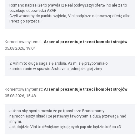
Romano napisał że to prawda iż Real podwyższył ofertę, no ale za to
oczekuje odpowiedzi ASAP.
Czyli wracamy do punktu wyjścia, Vini podpisze najnowszą ofertę albo
Perez go sprzeda.
Komentowany temat:
Arsenal prezentuje trzeci komplet strojów
05.08.2026, 19:04
Z Vinim to długa saga się zrobiła. Aż mi się przypomniało
zamieszanie w sprawie Arshavina jednej długiej zimy.
Komentowany temat:
Arsenal prezentuje trzeci komplet strojów
05.08.2026, 15:48
Już na sky sports mowia że po transferze Bruno mamy
najmocniejszy skład i że jesteśmy faworytem z dużą przewagą nad
innymi.
Jak dojdzie Vini to dźwięków pękających pup nie będzie końca xD