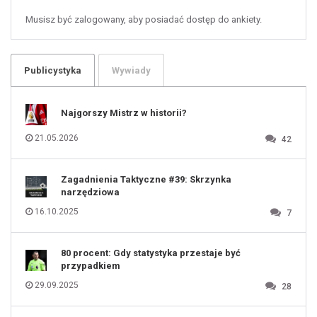
58
59
60
Musisz być zalogowany, aby posiadać dostęp do ankiety.
61
100
101
102
103
104
105
106
Publicystyka
Wywiady
107
108
109
110
111
112
Najgorszy Mistrz w historii?
113
114
115
116
21.05.2026
42
117
118
119
120
121
122
123
Zagadnienia Taktyczne #39: Skrzynka
124
125
narzędziowa
126
127
128
16.10.2025
7
129
130
131
80 procent: Gdy statystyka przestaje być
przypadkiem
29.09.2025
28