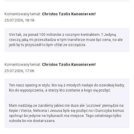
Komentowany temat:
Christos Tzolis Kanonierem!
25.07.2026, 18:18
Vini tak, za ponad 100 milionów z rocznym kontraktem..? Jedyną
rzeczą jaką mi przeszkadza w tym transferze może być cena, no ale
jeśli by tu przyszedł to bym chlał ze szczęścia.
Komentowany temat:
Christos Tzolis Kanonierem!
25.07.2026, 17:06
Ten nasz sparing w stylu: kto się z młodych nadaje do szerokiej kadry,
kto do wypożyczenia, a starzy kto zostanie a kogo się pozbyć.
Mam nadzieję że zarobimy jakieś nie duże ale 'uczciwe' pieniądze na
Kepie i Vierze, Nelsona i Jesusa byle się pozbyć no i Duńczyka komuś
opchnąć bo jedynie na trybunach ma miejsce. Tego ostatniego tylko
szkoda bo nie dostał szans.