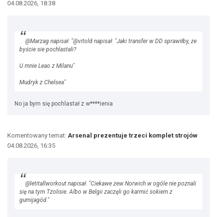
04.08.2026, 18:38
@Marzag napisał: "@vitold napisał: "Jaki transfer w DD sprawiłby, że
byście sie pochlastali?
U mnie Leao z Milanu"
Mudryk z Chelsea"
No ja bym się pochlastał z w****ienia
Komentowany temat:
Arsenal prezentuje trzeci komplet strojów
04.08.2026, 16:35
@letitallworkout napisał: "Ciekawe żew Norwich w ogóle nie poznali
się na tym Tzolisie. Albo w Belgii zaczęli go karmić sokiem z
gumijagód."