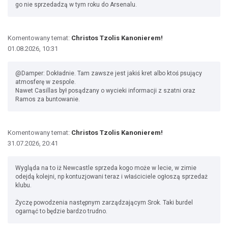
go nie sprzedadzą w tym roku do Arsenalu.
Komentowany temat:
Christos Tzolis Kanonierem!
01.08.2026, 10:31
@Damper: Dokładnie. Tam zawsze jest jakiś kret albo ktoś psujący
atmosferę w zespole.
Nawet Casillas był posądzany o wycieki informacji z szatni oraz
Ramos za buntowanie.
Komentowany temat:
Christos Tzolis Kanonierem!
31.07.2026, 20:41
Wygląda na to iż Newcastle sprzeda kogo może w lecie, w zimie
odejdą kolejni, np kontuzjowani teraz i właściciele ogłoszą sprzedaż
klubu.
Życzę powodzenia następnym zarządzającym Srok. Taki burdel
ogarnąć to będzie bardzo trudno.