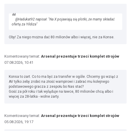
@Hadukat92 napisał: "Na X pojawiają się plotki, że mamy składać
ofertę za Yildiza"
Oby! Za niego można dać 80 milionów albo i więcej, nie za Konse.
Komentowany temat:
Arsenal prezentuje trzeci komplet strojów
07.08.2026, 10:41
Konsa to żart. Co to ma być za transfer w ogóle. Chcemy go wziąć z
AV tylko żeby zrobić na złość wampirowi i zabrać mu kolejnego
podstawowego gracza z zespołu bo Nas stać?
Gość za pół roku i tak wyląduje na ławce, 80 milionów chcą albo i
więcej za 28-latka - wolne żarty.
Komentowany temat:
Arsenal prezentuje trzeci komplet strojów
05.08.2026, 19:17