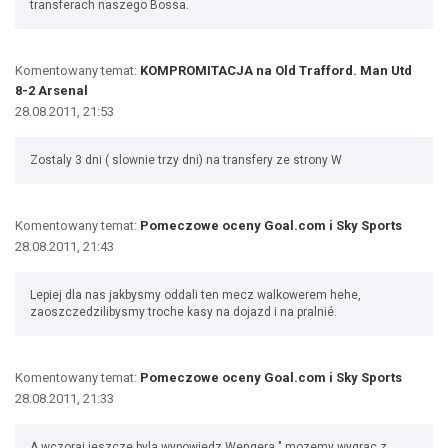
transferach naszego Bossa.
Komentowany temat:
KOMPROMITACJA na Old Trafford. Man Utd
8-2 Arsenal
28.08.2011, 21:53
Zostaly 3 dni ( slownie trzy dni) na transfery ze strony W
Komentowany temat:
Pomeczowe oceny Goal.com i Sky Sports
28.08.2011, 21:43
Lepiej dla nas jakbysmy oddali ten mecz walkowerem hehe,
zaoszczedzilibysmy troche kasy na dojazd i na pralnié.
Komentowany temat:
Pomeczowe oceny Goal.com i Sky Sports
28.08.2011, 21:33
A wczoraj jeszcze byla wypowiedz Wengera " mozemy wygrac z