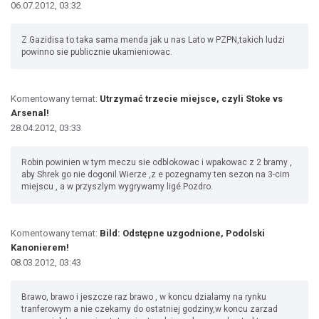
06.07.2012, 03:32
Z Gazidisa to taka sama menda jak u nas Lato w PZPN,takich ludzi
powinno sie publicznie ukamieniowac.
Komentowany temat:
Utrzymać trzecie miejsce, czyli Stoke vs
Arsenal!
28.04.2012, 03:33
Robin powinien w tym meczu sie odblokowac i wpakowac z 2 bramy ,
aby Shrek go nie dogonil.Wierze ,z e pozegnamy ten sezon na 3-cim
miejscu , a w przyszlym wygrywamy ligé.Pozdro.
Komentowany temat:
Bild: Odstępne uzgodnione, Podolski
Kanonierem!
08.03.2012, 03:43
Brawo, brawo i jeszcze raz brawo , w koncu dzialamy na rynku
tranferowym a nie czekamy do ostatniej godziny,w koncu zarzad