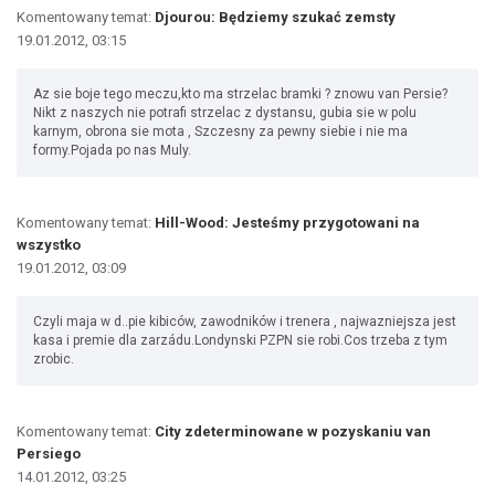
Komentowany temat:
Djourou: Będziemy szukać zemsty
19.01.2012, 03:15
Az sie boje tego meczu,kto ma strzelac bramki ? znowu van Persie?
Nikt z naszych nie potrafi strzelac z dystansu, gubia sie w polu
karnym, obrona sie mota , Szczesny za pewny siebie i nie ma
formy.Pojada po nas Muly.
Komentowany temat:
Hill-Wood: Jesteśmy przygotowani na
wszystko
19.01.2012, 03:09
Czyli maja w d..pie kibiców, zawodników i trenera , najwazniejsza jest
kasa i premie dla zarzádu.Londynski PZPN sie robi.Cos trzeba z tym
zrobic.
Komentowany temat:
City zdeterminowane w pozyskaniu van
Persiego
14.01.2012, 03:25