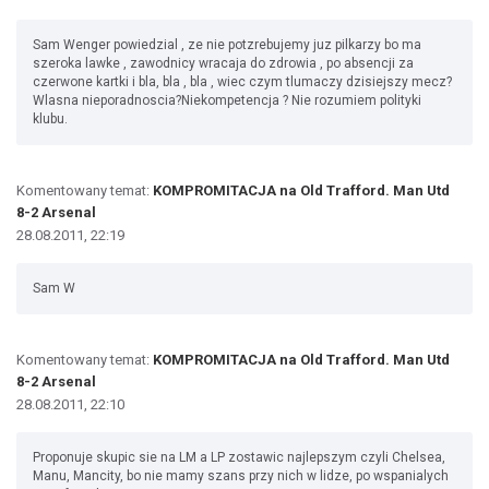
Sam Wenger powiedzial , ze nie potzrebujemy juz pilkarzy bo ma
szeroka lawke , zawodnicy wracaja do zdrowia , po absencji za
czerwone kartki i bla, bla , bla , wiec czym tlumaczy dzisiejszy mecz?
Wlasna nieporadnoscia?Niekompetencja ? Nie rozumiem polityki
klubu.
Komentowany temat:
KOMPROMITACJA na Old Trafford. Man Utd
8-2 Arsenal
28.08.2011, 22:19
Sam W
Komentowany temat:
KOMPROMITACJA na Old Trafford. Man Utd
8-2 Arsenal
28.08.2011, 22:10
Proponuje skupic sie na LM a LP zostawic najlepszym czyli Chelsea,
Manu, Mancity, bo nie mamy szans przy nich w lidze, po wspanialych