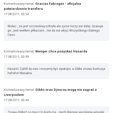
Komentowany temat:
Gracias Fabregas - oficjalne
potwierdzenie transferu
17.08.2011, 03:54
Widac , ze jest szczesliwy,szkoda ale zycie toczy sie dalej .Szanuje
go , jest wielkim pilkarzem , nie da sie ukryc.Wszystkiego dobrego
Cesc.
Komentowany temat:
Wenger chce pozyskać Hazarda
17.08.2011, 03:49
Hazard i Cahill do nas i mozemy byc spokojni, a Gibbs znowu kontuzja
hehehe! Masakra.
Komentowany temat:
Gibbs oraz Djourou mogą nie zagrać z
Liverpoolem
17.08.2011, 03:44
Znowu Gibbs? co mecz to kontuzja , niech Wenger wyciágnie wnioski