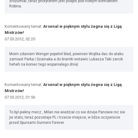
zrozumial ,teraz priorytetem jest podpis pod nowym kontraktem
Robina.
Komentowany temat:
Arsenal w pięknym stylu żegna się z Ligą
Mistrzów!
07.03.2012, 02:20
Moim zdaniem Wenger popelnil blad, powinien Wojtka dac do ataku
zamiast Parka i Szamaka a do bramki wstawic Lukasza Taki zarcik
heheh na koniec tego wspanialego dnia)
Komentowany temat:
Arsenal w pięknym stylu żegna się z Ligą
Mistrzów!
07.03.2012, 01:56
To byl piekny mecz , Milan nie wiedzial co sie dzieje.Panowie nic sie
jie stalo, teraz pozostaje PL i trzecie miejsce, w lidze oczywiscie
przed Spursami.Gunners forever.