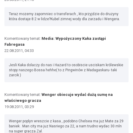
Teraz mozemy zapomniec o transferach , kto przyjdzie do druzyny
która dostaje 8:2 w lidze?Kubel zimnej wody dla zarzadu i Wengera.
Komentowany temat:
Media: Wypożyczony Kaka zastąpi
Fabregasa
22.08.2011, 04:33
Jesli Kaka dolaczy do nas i Hazard to osobiscie usciskam królewskie
stopy naszego Bossa hehhe( to z Pingwinów z Madagaskaru- taki
zarcik )
Komentowany temat:
Wenger obiecuje wydać dużą sumę na
właściwego gracza
19.08.2011, 03:29
Wenger poplyn wreszcie z kasa , podobno Chelsea ma juz Mate za 29
baniek . Man city ma juz Nasriego za 22, a nam trudno wydac 30 mln
na super gracza.Zal.