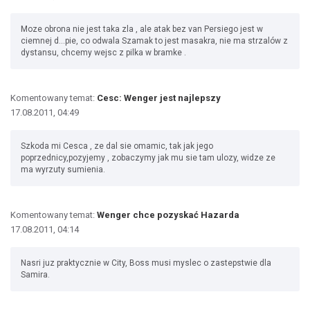
Moze obrona nie jest taka zla , ale atak bez van Persiego jest w
ciemnej d...pie, co odwala Szamak to jest masakra, nie ma strzalów z
dystansu, chcemy wejsc z pilka w bramke .
Komentowany temat:
Cesc: Wenger jest najlepszy
17.08.2011, 04:49
Szkoda mi Cesca , ze dal sie omamic, tak jak jego
poprzednicy,pozyjemy , zobaczymy jak mu sie tam ulozy, widze ze
ma wyrzuty sumienia.
Komentowany temat:
Wenger chce pozyskać Hazarda
17.08.2011, 04:14
Nasri juz praktycznie w City, Boss musi myslec o zastepstwie dla
Samira.