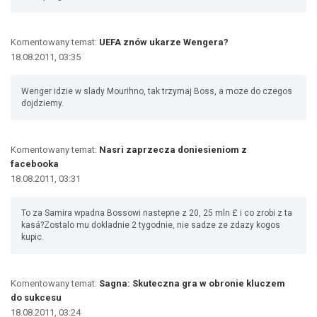
Komentowany temat:
UEFA znów ukarze Wengera?
18.08.2011, 03:35
Wenger idzie w slady Mourihno, tak trzymaj Boss, a moze do czegos
dojdziemy.
Komentowany temat:
Nasri zaprzecza doniesieniom z
facebooka
18.08.2011, 03:31
To za Samira wpadna Bossowi nastepne z 20, 25 mln £ i co zrobi z ta
kasá?Zostalo mu dokladnie 2 tygodnie, nie sadze ze zdazy kogos
kupic.
Komentowany temat:
Sagna: Skuteczna gra w obronie kluczem
do sukcesu
18.08.2011, 03:24