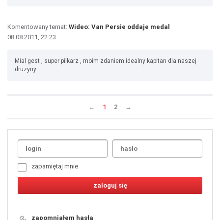
Komentowany temat:
Wideo: Van Persie oddaje medal
08.08.2011, 22:23
Mial gest , super pilkarz , moim zdaniem idealny kapitan dla naszej
druzyny.
←
1
2
→
Uda
1
2
3
4
5
6
7
zapamiętaj mnie
8
9
10
11
12
13
14
15
16
17
18
19
zapomniałem hasła
20