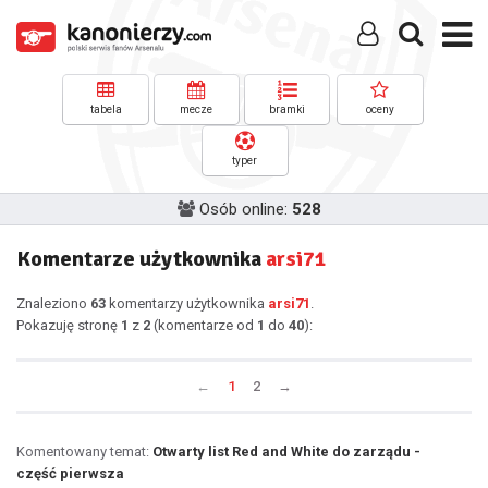
tabela
mecze
bramki
oceny
typer
Osób online:
528
Komentarze użytkownika
arsi71
Znaleziono
63
komentarzy użytkownika
arsi71
.
Pokazuję stronę
1
z
2
(komentarze od
1
do
40
):
←
1
2
→
Komentowany temat:
Otwarty list Red and White do zarządu -
część pierwsza