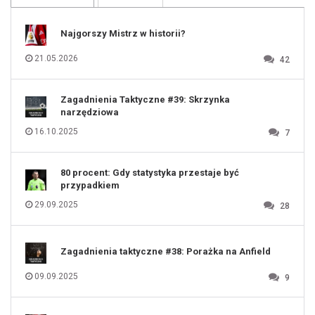
108
109
110
111
112
Najgorszy Mistrz w historii?
113
114
115
116
21.05.2026
42
117
118
119
120
121
122
123
Zagadnienia Taktyczne #39: Skrzynka
124
125
narzędziowa
126
127
128
16.10.2025
7
129
130
131
80 procent: Gdy statystyka przestaje być
przypadkiem
29.09.2025
28
Zagadnienia taktyczne #38: Porażka na Anfield
09.09.2025
9