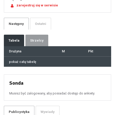
21
zarejestruj się w serwisie
22
23
24
25
26
27
28
29
Następny
Ostatni
30
31
32
33
34
35
36
37
Tabela
Strzelcy
38
39
40
41
Drużyna
M
Pkt
42
43
44
45
46
pokaż całą tabelę
47
48
49
50
51
52
53
54
55
Sonda
56
57
58
59
60
Musisz być zalogowany, aby posiadać dostęp do ankiety.
61
100
101
102
103
104
105
106
Publicystyka
Wywiady
107