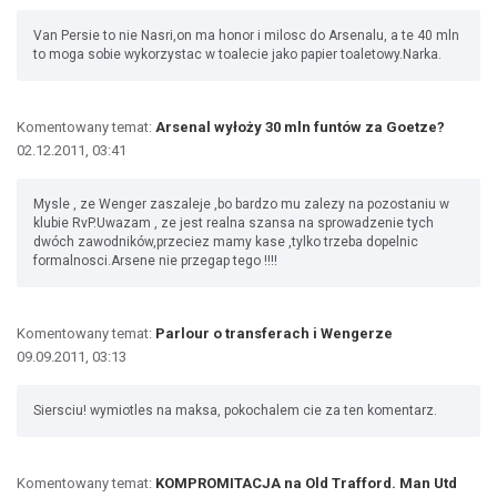
Van Persie to nie Nasri,on ma honor i milosc do Arsenalu, a te 40 mln
to moga sobie wykorzystac w toalecie jako papier toaletowy.Narka.
Komentowany temat:
Arsenal wyłoży 30 mln funtów za Goetze?
02.12.2011, 03:41
Mysle , ze Wenger zaszaleje ,bo bardzo mu zalezy na pozostaniu w
klubie RvP.Uwazam , ze jest realna szansa na sprowadzenie tych
dwóch zawodników,przeciez mamy kase ,tylko trzeba dopelnic
formalnosci.Arsene nie przegap tego !!!!
Komentowany temat:
Parlour o transferach i Wengerze
09.09.2011, 03:13
Siersciu! wymiotles na maksa, pokochalem cie za ten komentarz.
Komentowany temat:
KOMPROMITACJA na Old Trafford. Man Utd