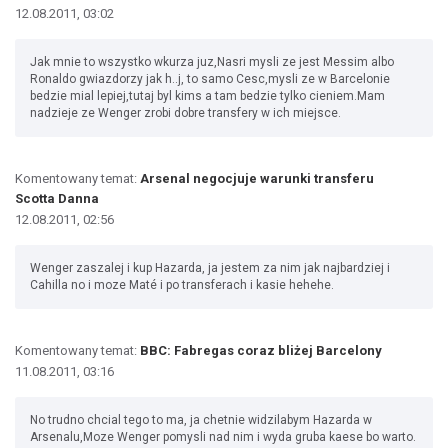
12.08.2011, 03:02
Jak mnie to wszystko wkurza juz,Nasri mysli ze jest Messim albo
Ronaldo gwiazdorzy jak h..j, to samo Cesc,mysli ze w Barcelonie
bedzie mial lepiej,tutaj byl kims a tam bedzie tylko cieniem.Mam
nadzieje ze Wenger zrobi dobre transfery w ich miejsce.
Komentowany temat:
Arsenal negocjuje warunki transferu
Scotta Danna
12.08.2011, 02:56
Wenger zaszalej i kup Hazarda, ja jestem za nim jak najbardziej i
Cahilla no i moze Maté i po transferach i kasie hehehe.
Komentowany temat:
BBC: Fabregas coraz bliżej Barcelony
11.08.2011, 03:16
No trudno chcial tego to ma, ja chetnie widzilabym Hazarda w
Arsenalu,Moze Wenger pomysli nad nim i wyda gruba kaese bo warto.