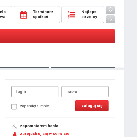
ela
Terminarz
Najlepsi
owa
spotkań
strzelcy
Oceny
pomeczowe
Typer
kanonierzy.com
UdanaRandka.com
1
2
3
4
5
6
7
8
zapamiętaj mnie
9
10
11
12
13
14
15
zapomniałem hasła
16
17
18
zarejestruj się w serwisie
19
20