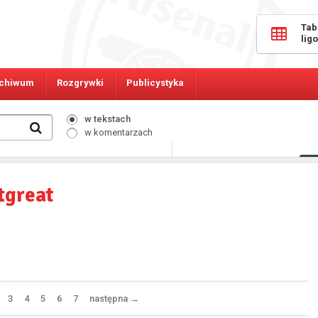
Tab
lig
chiwum
Rozgrywki
Publicystyka
w tekstach
w komentarzach
709
Osób online:
tgreat
3
4
5
6
7
następna
→