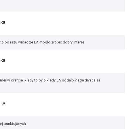
-2!
o od razu widac ze LA moglo zrobic dobry interes
-2!
umer w drafcie. kiedy to bylo kiedy LA oddalo vlade divaca za
-2!
ej punktujacych