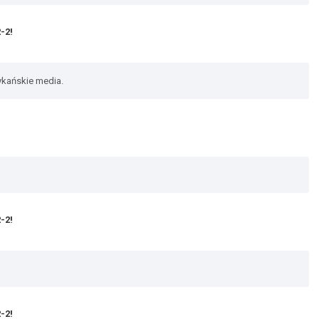
-2!
rykańskie media.
-2!
-2!