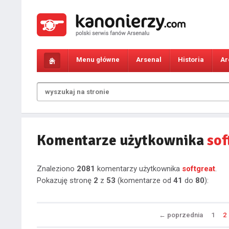
Menu główne
Arsenal
Historia
Ar
Komentarze użytkownika
sof
Znaleziono
2081
komentarzy użytkownika
softgreat
.
Pokazuję stronę
2
z
53
(komentarze od
41
do
80
):
←
poprzednia
1
2