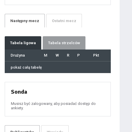
21
22
23
24
25
26
27
Następny
mecz
Ostatni
mecz
28
29
30
31
32
33
34
35
36
Tabela
ligowa
Tabela strzelców
37
38
39
40
Drużyna
M
W
R
P
Pkt
41
42
43
44
45
pokaż całą tabelę
46
47
48
49
50
51
52
53
54
Sonda
55
56
57
58
59
Musisz być zalogowany, aby posiadać dostęp do
60
ankiety.
61
100
101
102
103
104
105
106
107
108