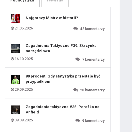
Publicystyka
Wywiady
109
110
111
112
113
114
Najgorszy Mistrz w historii?
115
116
117
118
21.05.2026
42
komentarzy
119
120
121
122
123
124
Zagadnienia Taktyczne #39: Skrzynka
125
126
narzędziowa
127
128
129
130
16.10.2025
7
komentarzy
131
80 procent: Gdy statystyka przestaje być
przypadkiem
29.09.2025
28
komentarzy
Zagadnienia taktyczne #38: Porażka na
Anfield
09.09.2025
9
komentarzy