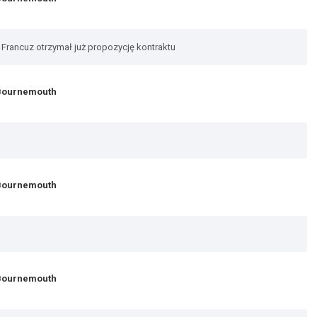
Francuz otrzymał już propozycję kontraktu
 Bournemouth
 Bournemouth
 Bournemouth