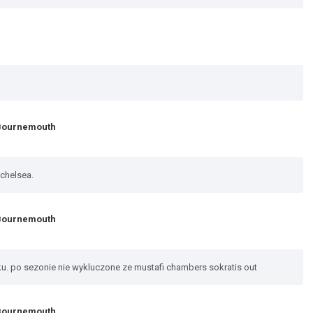
 Bournemouth
 chelsea.
 Bournemouth
u. po sezonie nie wykluczone ze mustafi chambers sokratis out
 Bournemouth