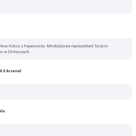
 Orkun Kokcu z Feyenoordu. Młodzieżowy reprezentant Turcji to
bu w 29 meczach.
0:0 Arsenal
alu