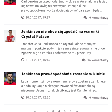
Carl Jenkinson przechodzi trudny okres w Arsenalu, nie łapiąc
się nawet na ławkę rezerwowych. Istnieje duże
prawdopodobieństwo, że dobiegający końca sezon, będz...
20.04.2017, 19:37
9
komentarzy
Jenkinson nie chce się zgodzić na warunki
Crystal Palace
Transfer Carla Jenkinsona do Crystal Palace stanął w
martwym punkcie, po tym, jak sam zainteresowany nie chce
zgodzić się na zarobki zaoferowane mu przez Orły, ...
31.01.2017, 15:49
16
komentarzy
Jenkinson prawdopodobnie zostanie w klubie
Lada moment zimowe okno transferowe zostanie zamknięte,
a nadal sytuacje niektórych zawodników Arsenalu są
niepewne. Jednym z takich piłkarzy jest Carl Jenkinso...
30.01.2017, 12:20
9
komentarzy
←
1
2
3
4
5
6
→