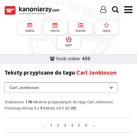
tabela
mecze
bramki
oceny
typer
Osób online:
450
Teksty przypisane do tagu
Carl Jenkinson
Znaleziono
178
tekstów przypisanych do tagu Carl Jenkinson.
Pokazuję stronę
1
z
9
(teksty od
1
do
20
):
←
1
2
3
4
5
6
→