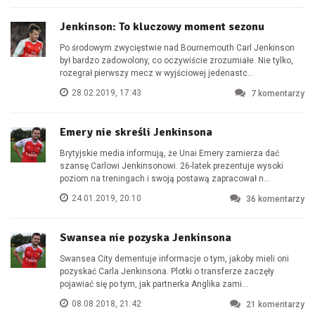
Jenkinson: To kluczowy moment sezonu
Po środowym zwycięstwie nad Bournemouth Carl Jenkinson
był bardzo zadowolony, co oczywiście zrozumiałe. Nie tylko,
rozegrał pierwszy mecz w wyjściowej jedenastc...
28.02.2019, 17:43
7
komentarzy
Emery nie skreśli Jenkinsona
Brytyjskie media informują, że Unai Emery zamierza dać
szansę Carlowi Jenkinsonowi. 26-latek prezentuje wysoki
poziom na treningach i swoją postawą zapracował n...
24.01.2019, 20:10
36
komentarzy
Swansea nie pozyska Jenkinsona
Swansea City dementuje informacje o tym, jakoby mieli oni
pozyskać Carla Jenkinsona. Plotki o transferze zaczęły
pojawiać się po tym, jak partnerka Anglika zami...
08.08.2018, 21:42
21
komentarzy