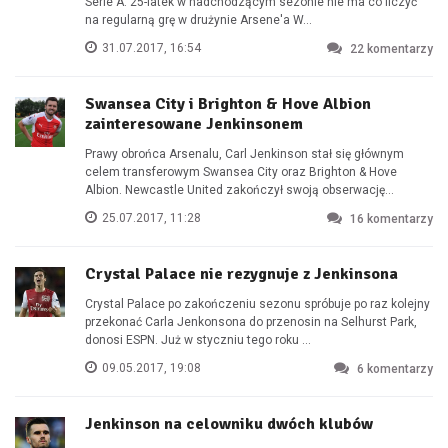
Serie A. 25-latek w nadchodzącym sezonie nie ma co liczyć
na regularną grę w drużynie Arsene'a W...
31.07.2017, 16:54
22
komentarzy
Swansea City i Brighton & Hove Albion
zainteresowane Jenkinsonem
Prawy obrońca Arsenalu, Carl Jenkinson stał się głównym
celem transferowym Swansea City oraz Brighton & Hove
Albion. Newcastle United zakończył swoją obserwację...
25.07.2017, 11:28
16
komentarzy
Crystal Palace nie rezygnuje z Jenkinsona
Crystal Palace po zakończeniu sezonu spróbuje po raz kolejny
przekonać Carla Jenkonsona do przenosin na Selhurst Park,
donosi ESPN. Już w styczniu tego roku ...
09.05.2017, 19:08
6
komentarzy
Jenkinson na celowniku dwóch klubów