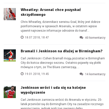
Wheatley: Arsenal chce pozyskać
skrzydłowego
Chris Wheatley, dziennikarz serwisu Goal, który jest dobrze
poinformowany w sprawach Arsenalu, w ostatnim wpisie
ujawnił najnowsze informacje odnośnie do transf...
18.07.2018, 18:47
40
komentarzy
Bramall i Jenkinson na dłużej w Birmingham?
Carl Jenkinson i Cohen Bramall mogą pozostać w Birmingham
City do końca obecnego sezonu. Ostatnio pojawiły się plotki
mówiące o tym, że The Blues zamierzają ...
19.01.2018, 19:45
14
komentarzy
Jenkinson wróci i uda się na kolejne
wypożyczenie
Carl Jenkinson zamierza wrócić do Arsenalu w styczniu. 25-
latek przeniósł się do Birmingham City na zasadzie rocznego
wypożyczenia, jednak podczas swojego debiu...