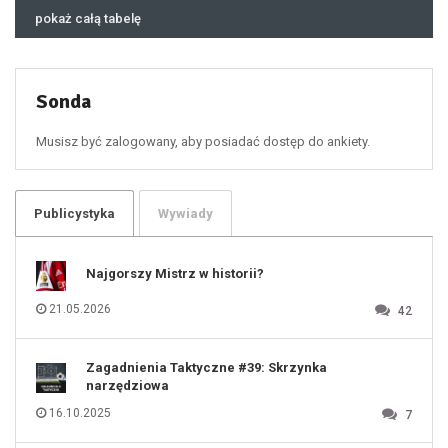
45
46
pokaż całą tabelę
47
48
49
50
51
52
53
54
55
Sonda
56
57
58
59
60
Musisz być zalogowany, aby posiadać dostęp do ankiety.
61
100
101
102
103
104
105
106
Publicystyka
Wywiady
107
108
109
110
111
112
Najgorszy Mistrz w historii?
113
114
115
116
21.05.2026
42
117
118
119
120
121
122
123
Zagadnienia Taktyczne #39: Skrzynka
124
125
narzędziowa
126
127
128
16.10.2025
7
129
130
131