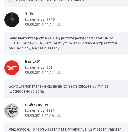
@
Bialyx94: a w jego miejsce Everton Soares :D
Siller
komentarzy:
1748
08.08.2019, 11:17
Serio niektórzy spodziewają się jeszcze jednego transferu IN po
Luizie i Tierneyu? Ja wiem, że w tym okienku Arsenal rozpieszczał
nas jak nigdy, ale bez przesady :D
Bialyx94
komentarzy:
301
08.08.2019, 11:17
Skoro Everton ma takie ciśnienie, to niech rzucą te 35 mln za
Iwobiego i go ściągną.
matikanonier
komentarzy:
2224
08.08.2019, 11:16
Ależ emocje. To naprawdę ten nasz Arsenal? Ja już w żaden transfer