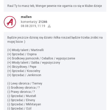
Raul Ty to masz łeb, Wenger pewnie nie ogarnia co się w klubie dzieje
mallen
komentarzy:
21246
08.08.2019, 11:19
Będzie jeszcze dzisiaj się działo i kilka roszad będzie trzeba zrobić na
mojej liście :)
(+) Młody talent / Martinelli
(+) Sprzedać / Ospina
(+) Środkowy pomocnik / Ceballos / wypożyczenie
(+) Młody talent / Saliba / wypożyczony
(+) Skrzydłowy / Pepe
(+) Sprzedać / Koscielny
(+) Sprzedać / Jenkinson
(-) Lewy obrońca / Tierney
(-) Środkowy obrońca / ?
(-) Prawy obrońca / ?
(-) Sprzedać / Mustafi
(-) Sprzedać / Elneny
(-) Sprzedać / Mkhitaryan
(-) Sprzedać / Ozil