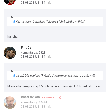
08.08.2019, 11:34
@
KapitanJack10 napisał: "i żaden z ich 6 użytkowników"
hahaha
FilipCz
komentarzy:
2628
08.08.2019, 11:34
@
darek250s napisał: "Pytanie dla bukmachera. Jak to obstawić?"
Moim zdaniem poniżej 2.5 gola, a jak chcesz iść 1x2 to jednak United.
RIVALDO700
(zawieszony)
komentarzy:
37474
08.08.2019, 11:33