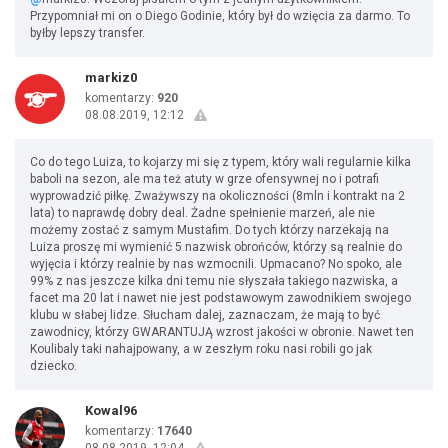
Przypomniał mi on o Diego Godinie, który był do wzięcia za darmo. To
byłby lepszy transfer.
markiz0
komentarzy:
920
08.08.2019, 12:12
Co do tego Luiza, to kojarzy mi się z typem, który wali regularnie kilka
baboli na sezon, ale ma też atuty w grze ofensywnej no i potrafi
wyprowadzić piłkę. Zważywszy na okoliczności (8mln i kontrakt na 2
lata) to naprawdę dobry deal. Żadne spełnienie marzeń, ale nie
możemy zostać z samym Mustafim. Do tych którzy narzekają na
Luiza proszę mi wymienić 5 nazwisk obrońców, którzy są realnie do
wyjęcia i którzy realnie by nas wzmocnili. Upmacano? No spoko, ale
99% z nas jeszcze kilka dni temu nie słyszała takiego nazwiska, a
facet ma 20 lat i nawet nie jest podstawowym zawodnikiem swojego
klubu w słabej lidze. Słucham dalej, zaznaczam, że mają to być
zawodnicy, którzy GWARANTUJĄ wzrost jakości w obronie. Nawet ten
Koulibaly taki nahajpowany, a w zeszłym roku nasi robili go jak
dziecko.
Kowal96
komentarzy:
17640