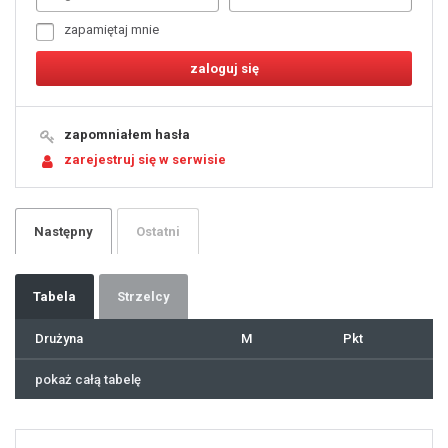
5
6
7
zapamiętaj mnie
8
9
10
11
12
13
14
15
16
17
18
19
zapomniałem hasła
20
21
zarejestruj się w serwisie
22
23
24
25
26
27
28
29
Następny
Ostatni
30
31
32
33
34
35
36
37
Tabela
Strzelcy
38
39
40
41
Drużyna
M
Pkt
42
43
44
45
46
pokaż całą tabelę
47
48
49
50
51
52
53
54