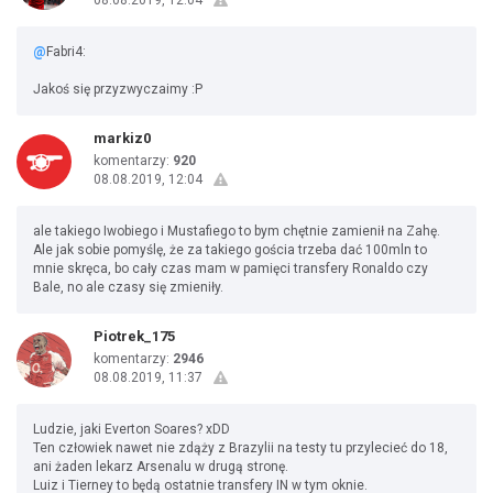
08.08.2019, 12:04
@
Fabri4:
Jakoś się przyzwyczaimy :P
markiz0
komentarzy:
920
08.08.2019, 12:04
ale takiego Iwobiego i Mustafiego to bym chętnie zamienił na Zahę.
Ale jak sobie pomyślę, że za takiego gościa trzeba dać 100mln to
mnie skręca, bo cały czas mam w pamięci transfery Ronaldo czy
Bale, no ale czasy się zmieniły.
Piotrek_175
komentarzy:
2946
08.08.2019, 11:37
Ludzie, jaki Everton Soares? xDD
Ten człowiek nawet nie zdąży z Brazylii na testy tu przylecieć do 18,
ani żaden lekarz Arsenalu w drugą stronę.
Luiz i Tierney to będą ostatnie transfery IN w tym oknie.