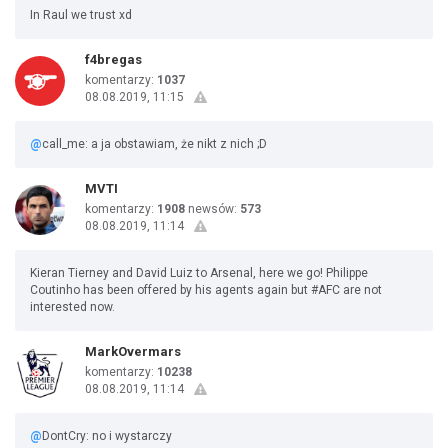
In Raul we trust xd
f4bregas
komentarzy:
1037
08.08.2019, 11:15
@
call_me: a ja obstawiam, że nikt z nich ;D
MVTI
komentarzy:
1908
newsów:
573
08.08.2019, 11:14
Kieran Tierney and David Luiz to Arsenal, here we go! Philippe
Coutinho has been offered by his agents again but #AFC are not
interested now.
MarkOvermars
komentarzy:
10238
08.08.2019, 11:14
@
DontCry: no i wystarczy