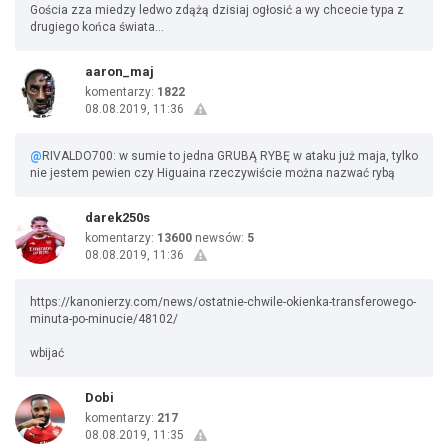
Gościa zza miedzy ledwo zdążą dzisiaj ogłosić a wy chcecie typa z
drugiego końca świata...
aaron_maj
komentarzy:
1822
08.08.2019, 11:36
@
RIVALDO700: w sumie to jedna GRUBĄ RYBĘ w ataku już maja, tylko
nie jestem pewien czy Higuaina rzeczywiście można nazwać rybą
darek250s
komentarzy:
13600
newsów:
5
08.08.2019, 11:36
https://kanonierzy.com/news/ostatnie-chwile-okienka-transferowego-
minuta-po-minucie/48102/
wbijać
Dobi
komentarzy:
217
08.08.2019, 11:35