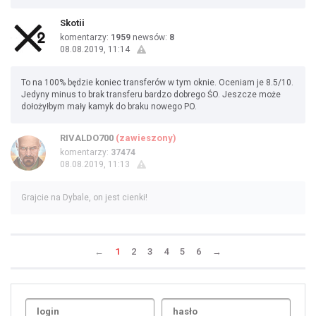
Skotii
komentarzy:
1959
newsów:
8
08.08.2019, 11:14
To na 100% będzie koniec transferów w tym oknie. Oceniam je 8.5/10.
Jedyny minus to brak transferu bardzo dobrego ŚO. Jeszcze może
dołożyłbym mały kamyk do braku nowego PO.
RIVALDO700
(zawieszony)
komentarzy:
37474
08.08.2019, 11:13
Grajcie na Dybale, on jest cienki!
←
1
2
3
4
5
6
→
Uda
1
2
3
4