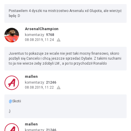
Postawilem 4 dyszki na mistrzostwo Arsenalu xd Glupota, ale wierzyć
będę :D
ArsenalChampion
komentarzy:
9768
08.08.2019, 11:24
Juventus to pokazuje ze wcale nie jest taki mocny finansowo, skoro
pozbyli się Cancelo i chcą jeszcze sprzedać Dybale. Z takimi ruchami
to ja nie wierze żeby zdobyli LM , a po to przychodził Ronaldo
mallen
komentarzy:
21246
08.08.2019, 11:22
@
Skotii
;)
mallen
komentarzy:
21246