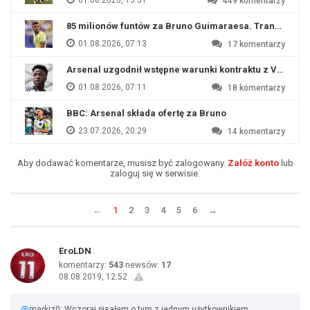
01.08.2026, 13:31
449
komentarzy
85 milionów funtów za Bruno Guimaraesa. Transfer na o
01.08.2026, 07:13
17
komentarzy
Arsenal uzgodnił wstępne warunki kontraktu z Viniciu
01.08.2026, 07:11
18
komentarzy
BBC: Arsenal składa ofertę za Bruno
23.07.2026, 20:29
14
komentarzy
Aby dodawać komentarze, musisz być zalogowany.
Załóż konto
lub
zaloguj się w serwisie.
←
1
2
3
4
5
6
→
EroLDN
komentarzy:
543
newsów:
17
08.08.2019, 12:52
@
markiz0: Wczoraj pisałem o tym z jednym użytkownikiem.