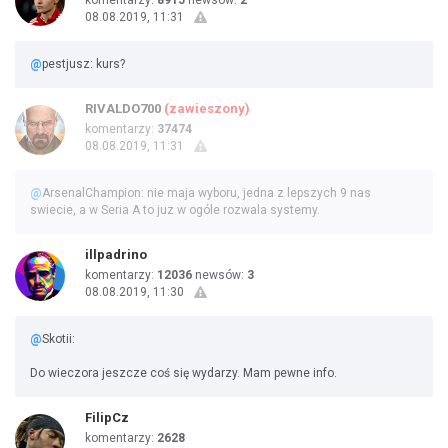
komentarzy:
8915
newsów:
2
08.08.2019, 11:31
@
pestjusz: kurs?
RIVALDO700
(zawieszony)
komentarzy:
37474
08.08.2019, 11:31
@
ArsenalChampion: nie maja wyboru, jedna z lepszych 9 nas
swiecie, a w Seria A to juz w ogóle rozwala systemy.
illpadrino
komentarzy:
12036
newsów:
3
08.08.2019, 11:30
@
Skotii:
Do wieczora jeszcze coś się wydarzy. Mam pewne info.
FilipCz
komentarzy:
2628