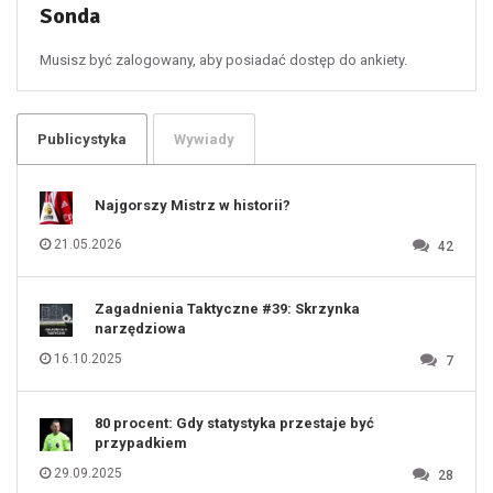
55
Sonda
56
57
58
59
60
Musisz być zalogowany, aby posiadać dostęp do ankiety.
61
100
101
102
103
104
105
106
Publicystyka
Wywiady
107
108
109
110
111
112
Najgorszy Mistrz w historii?
113
114
115
116
21.05.2026
42
117
118
119
120
121
122
123
Zagadnienia Taktyczne #39: Skrzynka
124
125
narzędziowa
126
127
128
16.10.2025
7
129
130
131
80 procent: Gdy statystyka przestaje być
przypadkiem
29.09.2025
28