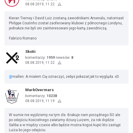
08.08.2019, 11:22
Kieran Tierney i David Luiz zostaną zawodnikami Arsenalu, natomiast
Philippe Coutinho został zaoferowany klubowi z północnego Londynu,
jednakże nie byli oni zainteresowani jego kartą zawodniczą.
Fabrizio Romano
Skotii
komentarzy:
1959
newsów:
8
08.08.2019, 11:22
@
mallen: A miałem Cię oznaczyć, żebyś pokazał jak to wygląda. xD
MarkOvermars
komentarzy:
10238
08.08.2019, 11:19
W sumie nie wyjdziemy na tym źle. Brakuje nam porządnego ŚO ale
po odejściu Kościelnego załatamy dziurę Luizem, za rok dojdzie
Saliba a w między czasie albo będzie można kogoś kupić kto zastąpi
Luiza bo jego odejściu