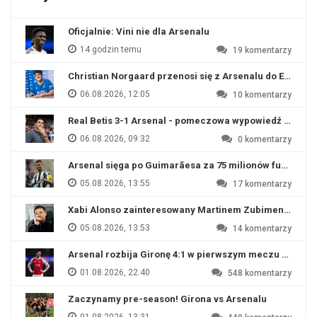
Oficjalnie: Vini nie dla Arsenalu
14 godzin temu
19
komentarzy
Christian Norgaard przenosi się z Arsenalu do Everton
06.08.2026, 12:05
10
komentarzy
Real Betis 3-1 Arsenal - pomeczowa wypowiedź Artety
06.08.2026, 09:32
0
komentarzy
Arsenal sięga po Guimarãesa za 75 milionów funtów
05.08.2026, 13:55
17
komentarzy
Xabi Alonso zainteresowany Martinem Zubimendim
05.08.2026, 13:53
14
komentarzy
Arsenal rozbija Gironę 4:1 w pierwszym meczu przyg
01.08.2026, 22:40
548
komentarzy
Zaczynamy pre-season! Girona vs Arsenalu