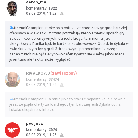
aaron_maj
komentarzy:
1822
08.08.2019, 11:28
@
ArsenalChampion: może po prostu Juve chce zacząć grac bardziej
ofensywnie w zwiazku z czym potrzebują nieco zmienić sposób gry
zawodników defensywnych. Cancelo biegał tam niemal jak
skrzydłowy a Danika będzie bardziej zachowawczy. Odejdzie dybala w
zwiazku z czym będą grali 3 środkowymi pomocnikami z czego
zaden z nich nie będzie typowo defensywny? Nie śledzę jakoś mega
juventusu ale tak to może wyglądać.
RIVALDO700
(zawieszony)
komentarzy:
37474
08.08.2019, 11:26
@
ArsenalChampion: Dla mnie juve to brakuje napastnika, ale pewnie
jeszcze pojda oferty za Icardiego , tym bardziej jesli Dybala out, a
Lukaku oficjalnie w Interze.
pestjusz
komentarzy:
2674
08.08.2019, 11:25