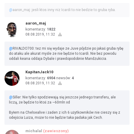
@
aaron_maj: jesli ktos inny niz Icardi to nie bedzie to gruba ryba.
aaron_maj
komentarzy:
1822
08.08.2019, 11:32
@
RIVALDO700: tez mi się wydaje ze Juve pójdzie po jakaś gruba rybę
do ataku ale akurat myśle ze nie będzie to Icardi. Nie bez powodu
oddali keana oddaja Dybale i prawdopodobnie Mandzukicia.
KapitanJack10
komentarzy:
6904
newsów:
4
08.08.2019, 11:32
@
Siller: Nie tylko spodziewają się jeszcze jednego transferu, ale
liczą, że będzie to ktoś za ~60mln xd
Byłem na Chelsealive i żaden z ich 6 użytkowników nie cieszy się z
odejścia Luiza, może to nie będzie taka padaka jak Cech.
michalal
(zawieszony)