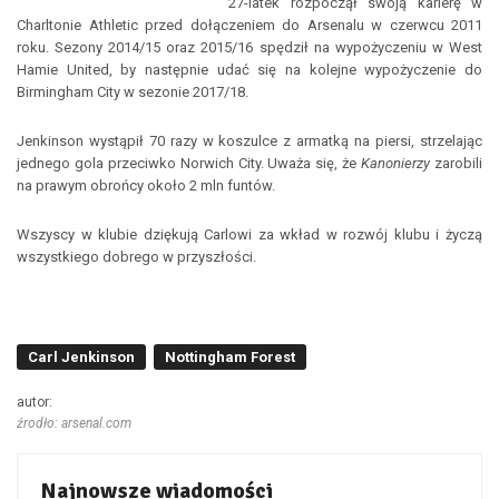
27-latek rozpoczął swoją karierę w
Charltonie Athletic przed dołączeniem do Arsenalu w czerwcu 2011
roku. Sezony 2014/15 oraz 2015/16 spędził na wypożyczeniu w West
Hamie United, by następnie udać się na kolejne wypożyczenie do
Birmingham City w sezonie 2017/18.
Jenkinson wystąpił 70 razy w koszulce z armatką na piersi, strzelając
jednego gola przeciwko Norwich City. Uważa się, że
Kanonierzy
zarobili
na prawym obrońcy około 2 mln funtów.
Wszyscy w klubie dziękują Carlowi za wkład w rozwój klubu i życzą
wszystkiego dobrego w przyszłości.
Carl Jenkinson
Nottingham Forest
autor:
źrodło: arsenal.com
Najnowsze wiadomości