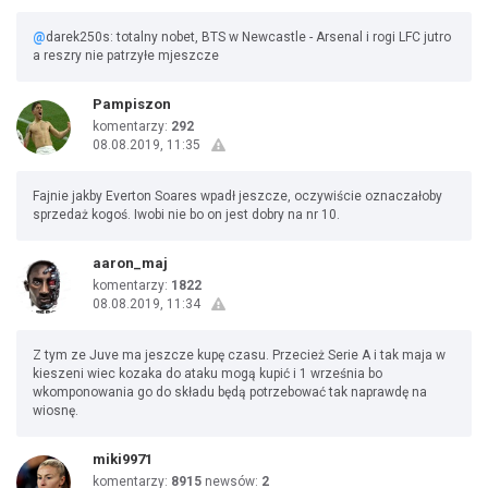
@
darek250s: totalny nobet, BTS w Newcastle - Arsenal i rogi LFC jutro
a reszry nie patrzyłe mjeszcze
Pampiszon
komentarzy:
292
08.08.2019, 11:35
Fajnie jakby Everton Soares wpadł jeszcze, oczywiście oznaczałoby
sprzedaż kogoś. Iwobi nie bo on jest dobry na nr 10.
aaron_maj
komentarzy:
1822
08.08.2019, 11:34
Z tym ze Juve ma jeszcze kupę czasu. Przecież Serie A i tak maja w
kieszeni wiec kozaka do ataku mogą kupić i 1 września bo
wkomponowania go do składu będą potrzebować tak naprawdę na
wiosnę.
miki9971
komentarzy:
8915
newsów:
2