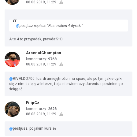
08.08.2019, 11:29
@
pestjusz napisał: "Postawilem 4 dyszki"
A te 4 to przypadek, prawda?? :D
ArsenalChampion
komentarzy:
9768
08.08.2019, 11:29
@
RIVALDO700: Icardi umiejętności ma spore, ale po tym jakie cyrki
się z nim dzieją w Interze, to ja nie wiem czy Juventus powinien go
ściągać
FilipCz
komentarzy:
2628
08.08.2019, 11:29
@
pestjusz: po jakim kursie?