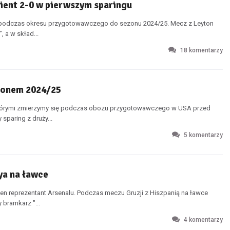
rient 2-0 w pierwszym sparingu
ng podczas okresu przygotowawczego do sezonu 2024/25. Mecz z Leyton
, a w skład...
18
komentarzy
zonem 2024/25
którymi zmierzymy się podczas obozu przygotowawczego w USA przed
paring z druży...
5
komentarzy
ya na ławce
den reprezentant Arsenalu. Podczas meczu Gruzji z Hiszpanią na ławce
bramkarz "...
4
komentarzy