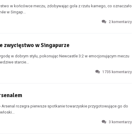
ęstwo w końcówce meczu, zdobywając gola z rzutu karnego, co oznaczało
ée w Singap...
2
komentarzy
ie zwycięstwo w Singapurze
zygodę w dobrym stylu, pokonując Newcastle 3:2 w emocjonującym meczu
dziwe starcie...
1735
komentarzy
Arsenalem
go Arsenal rozegra pierwsze spotkanie towarzyskie przygotowujące go do
łoski...
3
komentarzy