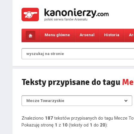
Menu główne
Arsenal
Historia
Ar
Teksty przypisane do tagu
Me
Znaleziono
187
tekstów przypisanych do tagu Mecze To
Pokazuję stronę
1
z
10
(teksty od
1
do
20
):