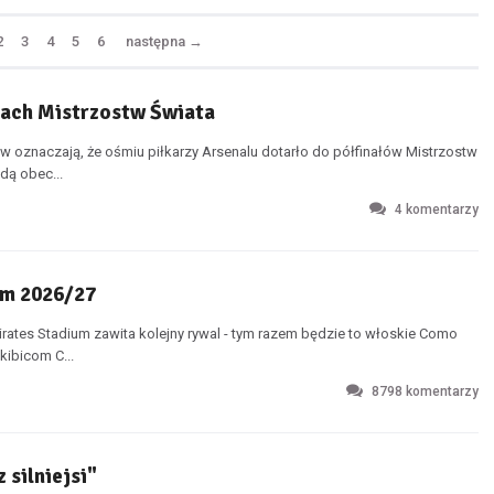
2
3
4
5
6
następna
→
łach Mistrzostw Świata
 oznaczają, że ośmiu piłkarzy Arsenalu dotarło do półfinałów Mistrzostw
dą obec...
4
komentarzy
em 2026/27
mirates Stadium zawita kolejny rywal - tym razem będzie to włoskie Como
ibicom C...
8798
komentarzy
 silniejsi"