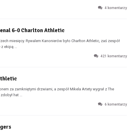
4
komentarzy
enal 6-0 Charlton Athletic
rzech miesięcy. Rywalem Kanonierów było Charlton Athletic, zaś zespół
z ekipą ...
421
komentarzy
thletic
onem za zamkniętymi drzwiami, a zespół Mikela Artety wygrał z The
zdobył hat ...
6
komentarzy
ngers