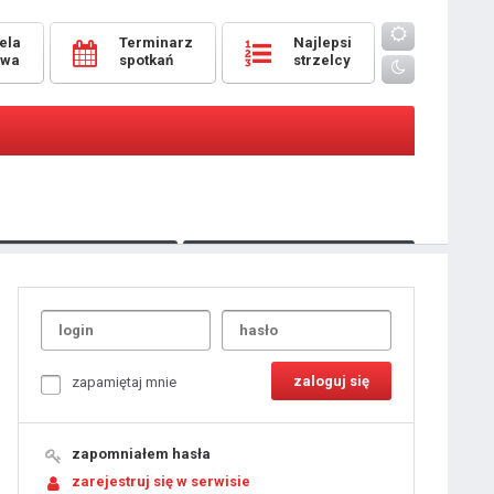
ela
Terminarz
Najlepsi
owa
spotkań
strzelcy
Oceny
pomeczowe
Typer
kanonierzy.com
UdanaRandka.com
1
2
3
4
5
6
7
8
zapamiętaj mnie
9
10
11
12
13
14
15
zapomniałem hasła
16
17
18
zarejestruj się w serwisie
19
20