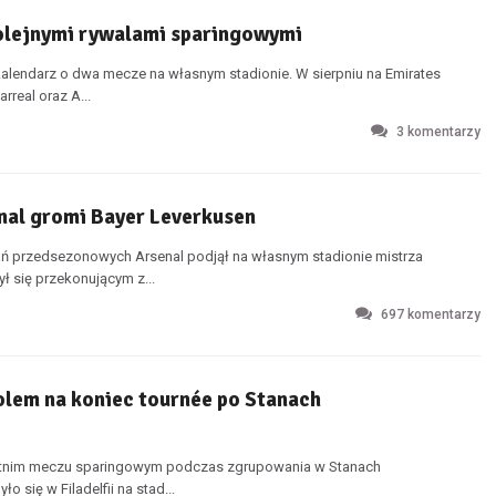
 kolejnymi rywalami sparingowymi
lendarz o dwa mecze na własnym stadionie. W sierpniu na Emirates
rreal oraz A...
3
komentarzy
nal gromi Bayer Leverkusen
 przedsezonowych Arsenal podjął na własnym stadionie mistrza
ł się przekonującym z...
697
komentarzy
olem na koniec tournée po Stanach
statnim meczu sparingowym podczas zgrupowania w Stanach
się w Filadelfii na stad...