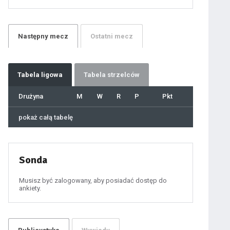
21
22
23
24
25
26
27
Następny
mecz
Ostatni
mecz
28
29
30
31
32
33
34
35
36
Tabela
ligowa
Tabela strzelców
37
38
39
40
Drużyna
M
W
R
P
Pkt
41
42
43
44
45
pokaż całą tabelę
46
47
48
49
50
51
52
53
54
Sonda
55
56
57
58
59
Musisz być zalogowany, aby posiadać dostęp do
60
ankiety.
61
100
101
102
103
104
105
106
107
108