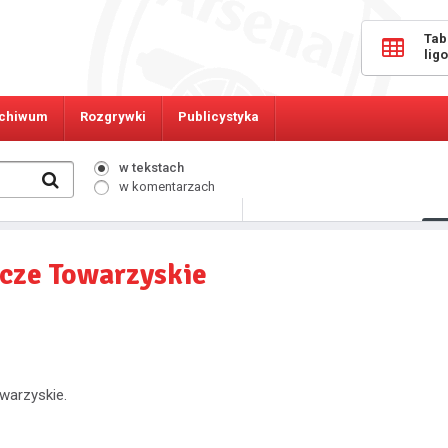
Tab
lig
chiwum
Rozgrywki
Publicystyka
w tekstach
w komentarzach
869
Osób online:
cze Towarzyskie
warzyskie.