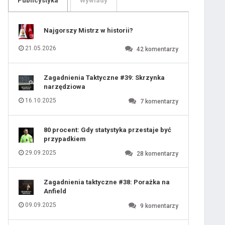
Publicystyka
Wywiady
109
110
111
112
113
114
Najgorszy Mistrz w historii?
115
116
117
118
21.05.2026
42
komentarzy
119
120
121
122
123
124
Zagadnienia Taktyczne #39: Skrzynka
125
126
narzędziowa
127
128
129
130
16.10.2025
7
komentarzy
131
80 procent: Gdy statystyka przestaje być
przypadkiem
29.09.2025
28
komentarzy
Zagadnienia taktyczne #38: Porażka na
Anfield
09.09.2025
9
komentarzy