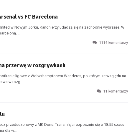
Arsenal vs FC Barcelona
 United w Nowym Jorku, Kanonierzy udadzą się na zachodnie wybrzeże. W
rceloną. ...
1116
komentarzy
 na przerwę w rozgrywkach
 spotkanie ligowe z Wolverhamptonem Wanderes, po którym ze względu na
rwa w rozg...
11
komentarzy
lu
mecz przedsezonowy z MK Dons. Transmisja rozpocznie się o 18:55 czasu
a dla w...