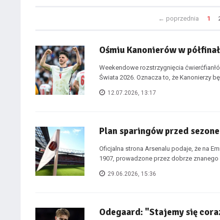
←
poprzednia
1
Ośmiu Kanonierów w półfina
Weekendowe rozstrzygnięcia ćwierćfianłów
Świata 2026. Oznacza to, że Kanonierzy bę
12.07.2026, 13:17
Plan sparingów przed sezon
Oficjalna strona Arsenalu podaje, że na E
1907, prowadzone przez dobrze znanego k
29.06.2026, 15:36
Odegaard: "Stajemy się coraz