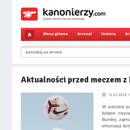
Menu główne
Arsenal
Historia
Ar
Aktualności przed meczem z 
16.02.2024, 1
W sobotnie p
kolejne zwyc
Burnley, zajm
informacji do