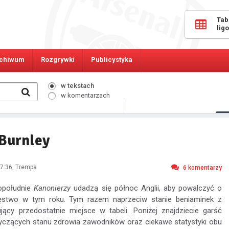
Tab
lig
chiwum
Rozgrywki
Publicystyka
w tekstach
w komentarzach
348
Osób online:
Burnley
7:36
, Trempa
6
komentarzy
opołudnie
Kanonierzy
udadzą się północ Anglii, aby powalczyć o
ięstwo w tym roku. Tym razem naprzeciw stanie beniaminek z
ujący przedostatnie miejsce w tabeli. Poniżej znajdziecie garść
tyczących stanu zdrowia zawodników oraz ciekawe statystyki obu