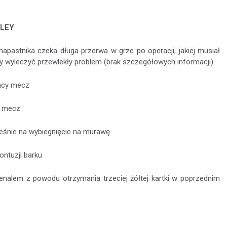
LEY
napastnika czeka długa przerwa w grze po operacji, jakiej musiał
by wyleczyć przewlekły problem (brak szczegółowych informacji)
ący mecz
y mecz
eśnie na wybiegnięcie na murawę
ontuzji barku
nalem z powodu otrzymania trzeciej żółtej kartki w poprzednim