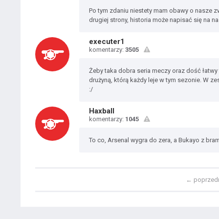
Po tym zdaniu niestety mam obawy o nasze zwy
drugiej strony, historia może napisać się na n
executer1
komentarzy:
3505
Żeby taka dobra seria meczy oraz dość łatwy t
drużyną, którą każdy leje w tym sezonie. W z
:/
Haxball
komentarzy:
1045
To co, Arsenal wygra do zera, a Bukayo z bra
←
poprzed