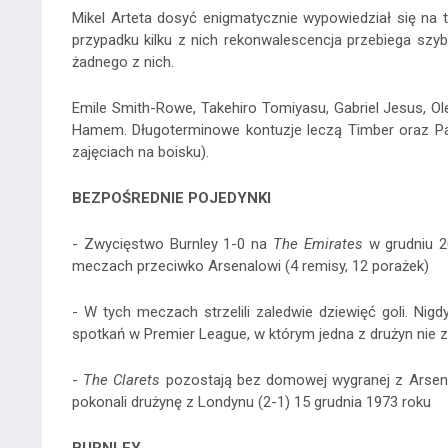
Mikel Arteta dosyć enigmatycznie wypowiedział się na
przypadku kilku z nich rekonwalescencja przebiega szyb
żadnego z nich.
Emile Smith-Rowe, Takehiro Tomiyasu, Gabriel Jesus, Ol
Hamem. Długoterminowe kontuzje leczą Timber oraz Par
zajęciach na boisku).
BEZPOŚREDNIE POJEDYNKI
- Zwycięstwo Burnley 1-0 na
The Emirates
w grudniu 2
meczach przeciwko Arsenalowi (4 remisy, 12 porażek)
- W tych meczach strzelili zaledwie dziewięć goli. Nig
spotkań w Premier League, w którym jedna z drużyn nie z
-
The Clarets
pozostają bez domowej wygranej z Arsena
pokonali drużynę z Londynu (2-1) 15 grudnia 1973 roku