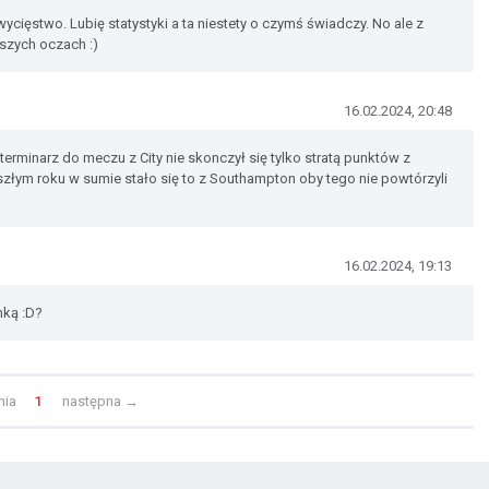
cięstwo. Lubię statystyki a ta niestety o czymś świadczy. No ale z
aszych oczach :)
16.02.2024, 20:48
erminarz do meczu z City nie skonczył się tylko stratą punktów z
eszłym roku w sumie stało się to z Southampton oby tego nie powtórzyli
16.02.2024, 19:13
mką :D?
nia
1
następna
→