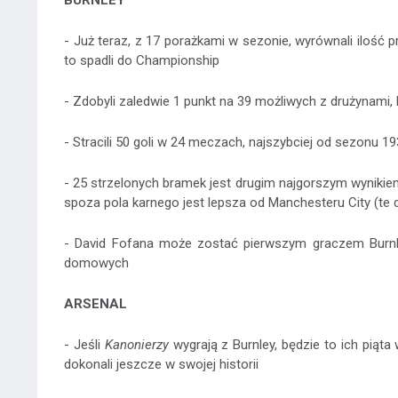
BURNLEY
- Już teraz, z 17 porażkami w sezonie, wyrównali ilość 
to spadli do Championship
- Zdobyli zaledwie 1 punkt na 39 możliwych z drużynami, 
- Stracili 50 goli w 24 meczach, najszybciej od sezonu 1
- 25 strzelonych bramek jest drugim najgorszym wyniki
spoza pola karnego jest lepsza od Manchesteru City (te
- David Fofana może zostać pierwszym graczem Burnl
domowych
ARSENAL
- Jeśli
Kanonierzy
wygrają z Burnley, będzie to ich piąt
dokonali jeszcze w swojej historii