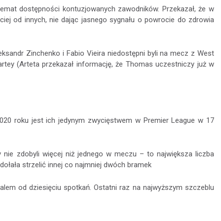
 temat dostępności kontuzjowanych zawodników. Przekazał, że w
ciej od innych, nie dając jasnego sygnału o powrocie do zdrowia
eksandr Zinchenko i Fabio Vieira niedostępni byli na mecz z West
tey (Arteta przekazał informację, że Thomas uczestniczy już w
020 roku jest ich jedynym zwycięstwem w Premier League w 17
dy nie zdobyli więcej niż jednego w meczu – to największa liczba
dołała strzelić innej co najmniej dwóch bramek
lem od dziesięciu spotkań. Ostatni raz na najwyższym szczeblu