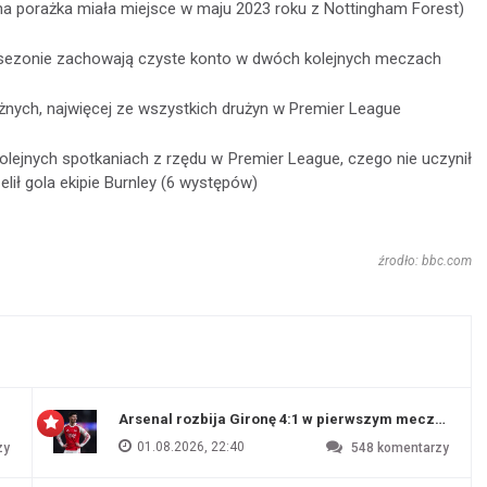
yna porażka miała miejsce w maju 2023 roku z Nottingham Forest)
ym sezonie zachowają czyste konto w dwóch kolejnych meczach
ożnych, najwięcej ze wszystkich drużyn w Premier League
olejnych spotkaniach z rzędu w Premier League, czego nie uczynił
elił gola ekipie Burnley (6 występów)
źrodło: bbc.com
Arsenal rozbija Gironę 4:1 w pierwszym meczu prz
01.08.2026, 22:40
zy
548
komentarzy