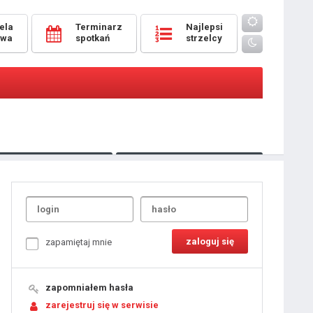
ela
Terminarz
Najlepsi
owa
spotkań
strzelcy
Oceny
pomeczowe
Typer
kanonierzy.com
UdanaRandka.com
1
2
3
4
5
6
7
8
zapamiętaj mnie
9
10
11
12
13
14
15
zapomniałem hasła
16
17
18
zarejestruj się w serwisie
19
20