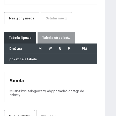
21
22
23
24
25
26
27
Następny
mecz
Ostatni
mecz
28
29
30
31
32
33
34
35
36
Tabela
ligowa
Tabela strzelców
37
38
39
40
Drużyna
M
W
R
P
Pkt
41
42
43
44
45
pokaż całą tabelę
46
47
48
49
50
51
52
53
54
Sonda
55
56
57
58
59
Musisz być zalogowany, aby posiadać dostęp do
60
ankiety.
61
100
101
102
103
104
105
106
107
108