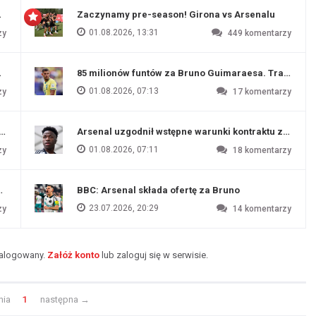
 Evertonu
Zaczynamy pre-season! Girona vs Arsenalu
01.08.2026, 13:31
zy
449
komentarzy
ź Artety
85 milionów funtów za Bruno Guimaraesa. Transfer na
01.08.2026, 07:13
zy
17
komentarzy
funtów
Arsenal uzgodnił wstępne warunki kontraktu z Vinic
01.08.2026, 07:11
zy
18
komentarzy
endim
BBC: Arsenal składa ofertę za Bruno
23.07.2026, 20:29
zy
14
komentarzy
zalogowany.
Załóż konto
lub zaloguj się w serwisie.
nia
1
następna
→