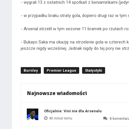
- wygrali 13 z ostatnich 14 spotkań z beniaminkami (jed
- w przypadku braku straty gola, dopiero drugi raz w t
- Arsenal strzelił w tym sezonie 11 bramek po rzutach r
- Bukayo Saka ma okazję na strzelenie gola w czterech k
jeszcze nigdy wcześniej. Jednak nigdy do tej pory nie strz
Burnley
Premier League
Statystyki
Najnowsze wiadomości
Oficjalnie: Vini nie dla Arsenalu
40 minut temu
8
komentar