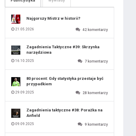
Publicystyka
Wywiady
109
110
111
112
113
114
Najgorszy Mistrz w historii?
115
116
117
118
21.05.2026
42
komentarzy
119
120
121
122
123
124
Zagadnienia Taktyczne #39: Skrzynka
125
126
narzędziowa
127
128
129
130
16.10.2025
7
komentarzy
131
80 procent: Gdy statystyka przestaje być
przypadkiem
29.09.2025
28
komentarzy
Zagadnienia taktyczne #38: Porażka na
Anfield
09.09.2025
9
komentarzy