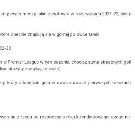
przegranych meczy, jakie zanotowali w rozgrywkach 2021-22, kiedy
które obecnie znajdują się w górnej połówce tabeli
932-33
em w Premier League w tym sezonie, chociaż suma straconych goli
 dwie drużyny zamykają stawkę)
ey, który zdobędzie gola w swoich dwóch pierwszych meczach
a wygrana z rzędu od rozpoczęcia roku kalendarzowego, czego nie