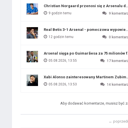
Christian Norgaard przenosi się z Arsenalu do
9 godzin temu
9
komentar
Real Betis 3-1 Arsenal - pomeczowa wypowied
12 godzin temu
0
komentar
Arsenal sięga po Guimarãesa za 75 milionów 
05.08.2026, 13:55
17
komentar
Xabi Alonso zainteresowany Martinem Zubim
05.08.2026, 13:53
14
komentar
Aby dodawać komentarze, musisz być 
←
poprzed