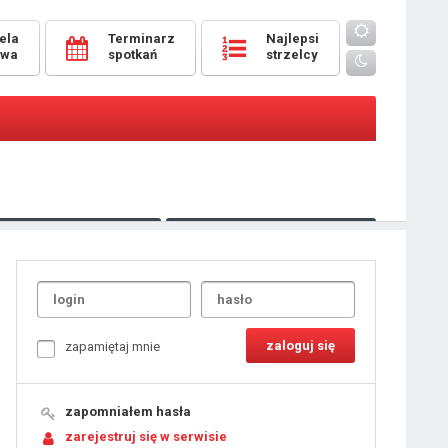
ela
Terminarz
Najlepsi
owa
spotkań
strzelcy
Oceny
pomeczowe
Typer
kanonierzy.com
UdanaRandka.com
1
2
3
4
5
6
7
8
zapamiętaj mnie
9
10
11
12
13
14
15
zapomniałem hasła
16
17
18
zarejestruj się w serwisie
19
20