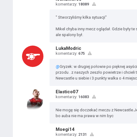
komentarzy:
18089
" Stworzyliśmy kilka sytuacji"
Mikel chyba inny mecz oglądał. Gdzie były te
ale spalony był.
LukaModric
komentarzy:
675
@
Gryzek: w drugiej połowie po pięknej asyści
przodu . z naszych zeszło powietrze i chcieli 
Newcastle u siebie i 3 punkty walka o 4 miejsce
Elastico07
komentarzy:
16083
Nie mogę się doczekać meczu z Newcastle.Je
bo auba nie ma prawa w nim byc
Moegi14
komentarzy:
2131