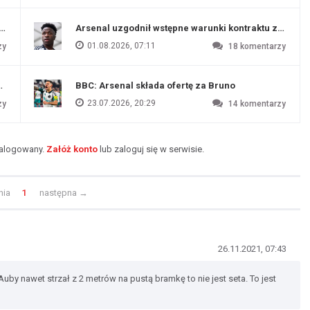
funtów
Arsenal uzgodnił wstępne warunki kontraktu z Vinic
01.08.2026, 07:11
zy
18
komentarzy
endim
BBC: Arsenal składa ofertę za Bruno
23.07.2026, 20:29
zy
14
komentarzy
zalogowany.
Załóż konto
lub zaloguj się w serwisie.
nia
1
następna
→
26.11.2021, 07:43
Auby nawet strzał z 2 metrów na pustą bramkę to nie jest seta. To jest