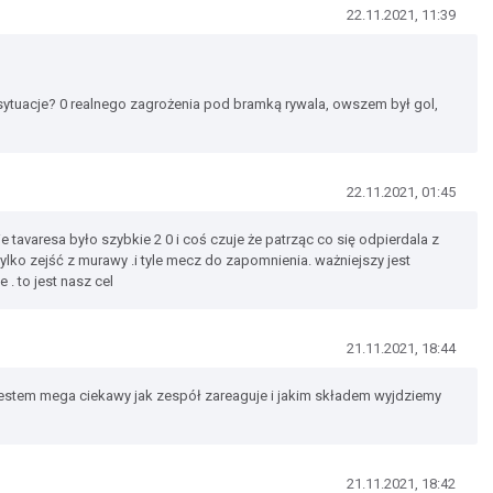
22.11.2021, 11:39
 sytuacje? 0 realnego zagrożenia pod bramką rywala, owszem był gol,
22.11.2021, 01:45
e tavaresa było szybkie 2 0 i coś czuje że patrząc co się odpierdala z
tylko zejść z murawy .i tyle mecz do zapomnienia. ważniejszy jest
 . to jest nasz cel
21.11.2021, 18:44
stem mega ciekawy jak zespół zareaguje i jakim składem wyjdziemy
21.11.2021, 18:42