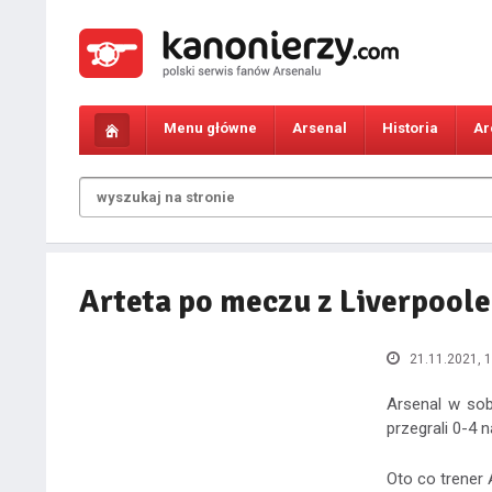
Menu główne
Arsenal
Historia
Ar
Arteta po meczu z Liverpool
21.11.2021, 1
Arsenal w sob
przegrali 0-4 n
Oto co trener 