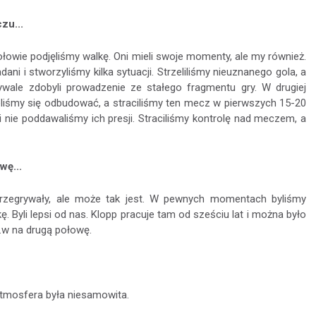
zu...
łowie podjęliśmy walkę. Oni mieli swoje momenty, ale my również.
dani i stworzyliśmy kilka sytuacji. Strzeliliśmy nieuznanego gola, a
rywale zdobyli prowadzenie ze stałego fragmentu gry. W drugiej
liśmy się odbudować, a straciliśmy ten mecz w pierwszych 15-20
i nie poddawaliśmy ich presji. Straciliśmy kontrolę nad meczem, a
wę...
 przegrywały, ale może tak jest. W pewnych momentach byliśmy
ę. Byli lepsi od nas. Klopp pracuje tam od sześciu lat i można było
m.w na drugą połowę.
 atmosfera była niesamowita.