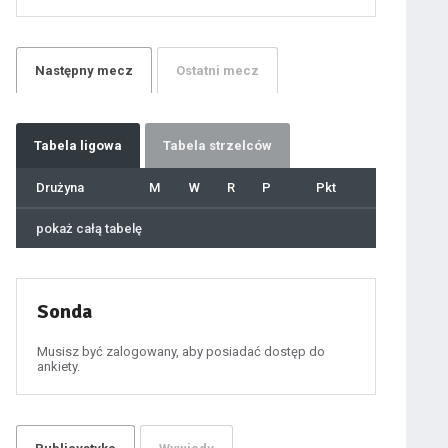
21
22
23
24
25
26
27
Następny
mecz
Ostatni
mecz
28
29
30
31
32
33
34
35
36
Tabela
ligowa
Tabela strzelców
37
38
39
40
Drużyna
M
W
R
P
Pkt
41
42
43
44
45
pokaż całą tabelę
46
47
48
49
50
51
52
53
54
Sonda
55
56
57
58
59
Musisz być zalogowany, aby posiadać dostęp do
60
ankiety.
61
100
101
102
103
104
105
106
107
108