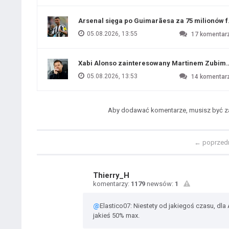
Arsenal sięga po Guimarãesa za 75 milionów 
05.08.2026, 13:55
17
komentar
Xabi Alonso zainteresowany Martinem Zubim
05.08.2026, 13:53
14
komentar
Aby dodawać komentarze, musisz być 
←
poprzed
Thierry_H
komentarzy:
1179
newsów:
1
@
Elastico07: Niestety od jakiegoś czasu, dla 
jakieś 50% max.