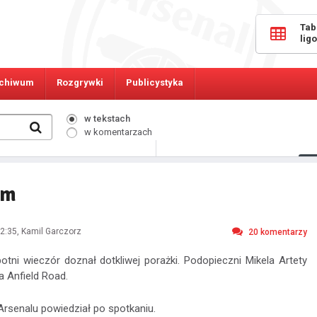
Tab
lig
chiwum
Rozgrywki
Publicystyka
w tekstach
w komentarzach
10712
Osób online:
em
2:35
, Kamil Garczorz
20
komentarzy
otni wieczór doznał dotkliwej porażki. Podopieczni Mikela Artety
a Anfield Road.
Arsenalu powiedział po spotkaniu.