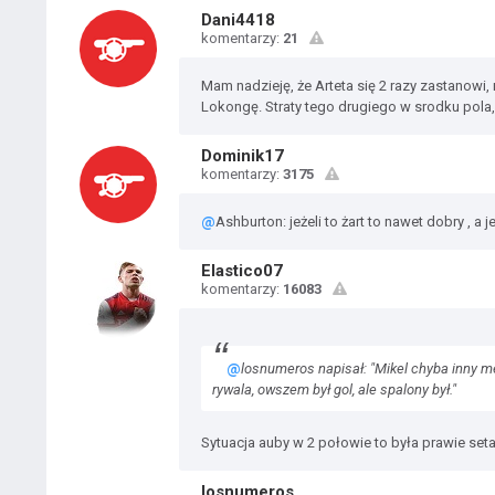
Dani4418
komentarzy:
21
Mam nadzieję, że Arteta się 2 razy zastanowi,
Lokongę. Straty tego drugiego w srodku pola, 
Dominik17
komentarzy:
3175
@
Ashburton: jeżeli to żart to nawet dobry , a 
Elastico07
komentarzy:
16083
@
losnumeros napisał: "Mikel chyba inny me
rywala, owszem był gol, ale spalony był."
Sytuacja auby w 2 połowie to była prawie set
losnumeros