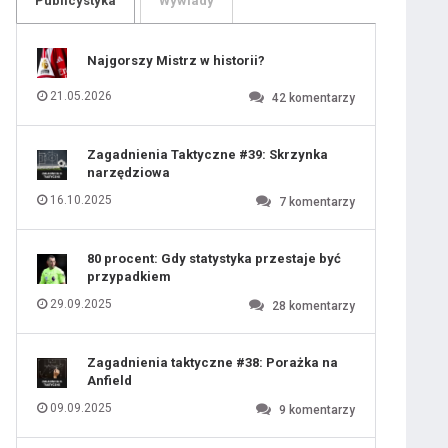
Publicystyka
Wywiady
109
110
111
112
113
114
Najgorszy Mistrz w historii?
115
116
117
118
21.05.2026
42
komentarzy
119
120
121
122
123
124
Zagadnienia Taktyczne #39: Skrzynka
125
126
narzędziowa
127
128
129
130
16.10.2025
7
komentarzy
131
80 procent: Gdy statystyka przestaje być
przypadkiem
29.09.2025
28
komentarzy
Zagadnienia taktyczne #38: Porażka na
Anfield
09.09.2025
9
komentarzy