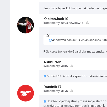
Już chyba lepiej Eddim grać jak Łobamejong
KapitanJack10
komentarzy:
6904
newsów:
4
@
Ashburton napisał: "A co do sposobu ust
Rób kursy trenerskie Guardiola, masz smykałk
Ashburton
komentarzy:
4815
@
Dominik17: A co do sposobu ustawianie dr
Dominik17
komentarzy:
3175
@
Ups147: Z jednej strony masz rację ale z dr
przyjdzie tutaj jeszcze pomocnik i napastnik 