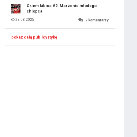
Okiem kibica #2: Marzenie młodego
chłopca
28.08.2025
7
komentarzy
pokaż całą publicystykę
ygotowawczym
 ostatniej prostej