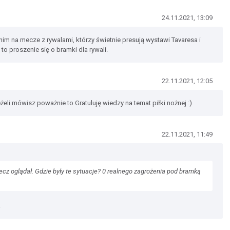
24.11.2021, 13:09
 nim na mecze z rywalami, którzy świetnie presują wystawi Tavaresa i
to proszenie się o bramki dla rywali.
22.11.2021, 12:05
jeżeli mówisz poważnie to Gratuluję wiedzy na temat piłki nożnej :)
22.11.2021, 11:49
cz oglądał. Gdzie były te sytuacje? 0 realnego zagrożenia pod bramką
a