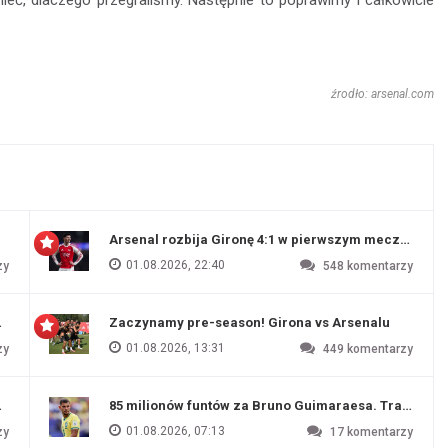
eć, dlaczego przegraliśmy. Następnie to poprawimy i całkowicie
źrodło: arsenal.com
Arsenal rozbija Gironę 4:1 w pierwszym meczu prz
01.08.2026, 22:40
zy
548
komentarzy
 Evertonu
Zaczynamy pre-season! Girona vs Arsenalu
01.08.2026, 13:31
zy
449
komentarzy
ź Artety
85 milionów funtów za Bruno Guimaraesa. Transfer na
01.08.2026, 07:13
zy
17
komentarzy