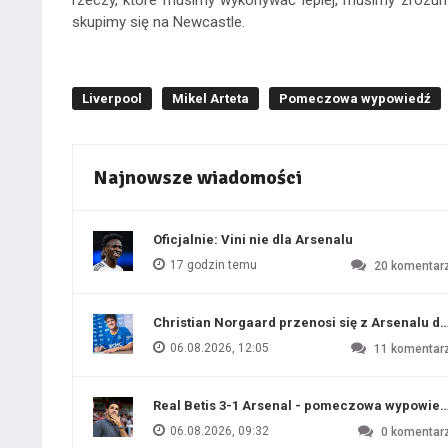
rzeczy, które musimy wykonywać lepiej, musimy zrozumi
skupimy się na Newcastle.
Liverpool
Mikel Arteta
Pomeczowa wypowiedź
Najnowsze wiadomości
Oficjalnie: Vini nie dla Arsenalu
17 godzin temu
20
komentar
Christian Norgaard przenosi się z Arsenalu do
06.08.2026, 12:05
11
komentar
Real Betis 3-1 Arsenal - pomeczowa wypowied
06.08.2026, 09:32
0
komentar