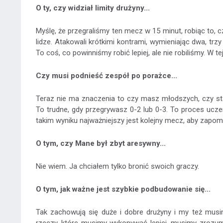
O ty, czy widział limity drużyny...
Myślę, że przegraliśmy ten mecz w 15 minut, robiąc to, c
lidze. Atakowali krótkimi kontrami, wymieniając dwa, tr
To coś, co powinniśmy robić lepiej, ale nie robiliśmy. W te
Czy musi podnieść zespół po porażce...
Teraz nie ma znaczenia to czy masz młodszych, czy stars
To trudne, gdy przegrywasz 0-2 lub 0-3. To proces uczen
takim wyniku najważniejszy jest kolejny mecz, aby zapom
O tym, czy Mane był zbyt aresywny...
Nie wiem. Ja chciałem tylko bronić swoich graczy.
O tym, jak ważne jest szybkie podbudowanie się...
Tak zachowują się duże i dobre drużyny i my też mus