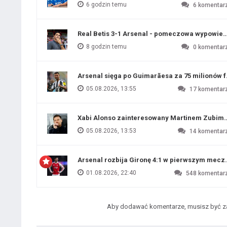
6 godzin temu
6
komentar
Real Betis 3-1 Arsenal - pomeczowa wypowied
8 godzin temu
0
komentar
Arsenal sięga po Guimarãesa za 75 milionów 
05.08.2026, 13:55
17
komentar
Xabi Alonso zainteresowany Martinem Zubim
05.08.2026, 13:53
14
komentar
Arsenal rozbija Gironę 4:1 w pierwszym me
01.08.2026, 22:40
548
komentar
Aby dodawać komentarze, musisz być 