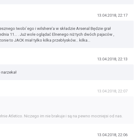
13.04.2018, 22:17
esznego Iwobi`ego i wilshere'a w składzie Arsenal Będzie grał
dnia 11... . Już wole oglądać Elnenego niż tych dwóch pajaców ,
nie to JACK miał tylko kilka przebłysków... kilka...
13.04.2018, 22:13
e narzekał
13.04.2018, 22:07
nie Atletico. Niczego im nie brakuje i są na pewno mocniejsi od nas.
13.04.2018, 22:06