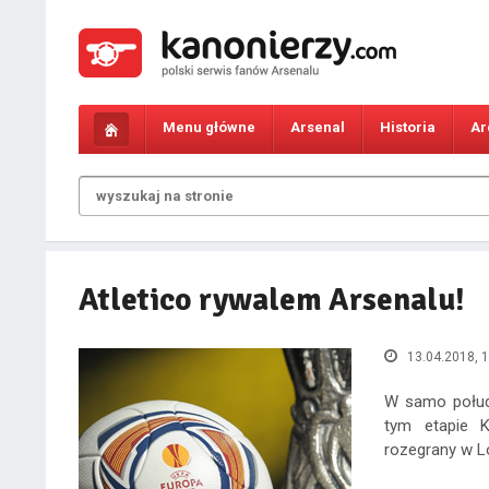
Menu główne
Arsenal
Historia
Ar
Atletico rywalem Arsenalu!
13.04.2018, 1
W samo połudn
tym etapie K
rozegrany w L