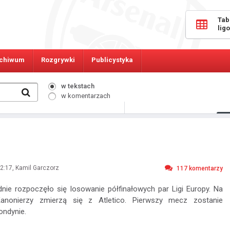
Tab
lig
chiwum
Rozgrywki
Publicystyka
w tekstach
w komentarzach
222
Osób online:
2:17
, Kamil Garczorz
117
komentarzy
ie rozpoczęło się losowanie półfinałowych par Ligi Europy. Na
anonierzy zmierzą się z Atletico. Pierwszy mecz zostanie
ondynie.