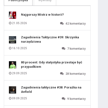
Publicystyka
Wywiady
109
110
111
112
113
114
Najgorszy Mistrz w historii?
115
 ostatniej prostej
116
117
118
21.05.2026
42
komentarzy
119
120
121
122
123
124
iusem Juniorem?
Zagadnienia Taktyczne #39: Skrzynka
125
126
narzędziowa
127
128
129
130
16.10.2025
7
komentarzy
131
80 procent: Gdy statystyka przestaje być
przypadkiem
29.09.2025
28
komentarzy
Zagadnienia taktyczne #38: Porażka na
Anfield
09.09.2025
9
komentarzy