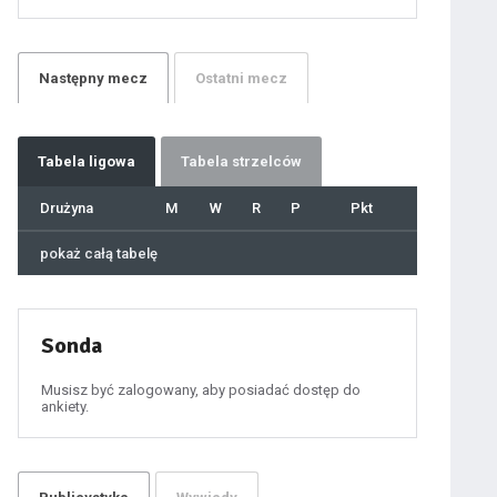
21
22
23
24
25
26
27
Następny
mecz
Ostatni
mecz
28
29
30
31
32
33
34
35
36
Tabela
ligowa
Tabela strzelców
37
38
39
40
Drużyna
M
W
R
P
Pkt
41
42
43
44
45
pokaż całą tabelę
46
47
48
49
50
51
52
53
54
Sonda
55
56
57
58
59
Musisz być zalogowany, aby posiadać dostęp do
60
ankiety.
61
100
101
102
103
104
105
106
107
108