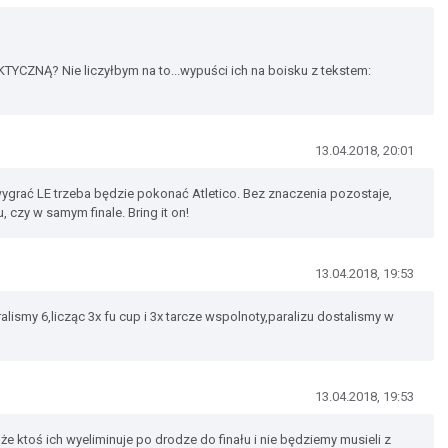
YCZNĄ? Nie liczyłbym na to...wypuści ich na boisku z tekstem:
13.04.2018, 20:01
ygrać LE trzeba będzie pokonać Atletico. Bez znaczenia pozostaje,
, czy w samym finale. Bring it on!
13.04.2018, 19:53
alismy 6,licząc 3x fu cup i 3x tarcze wspolnoty,paralizu dostalismy w
13.04.2018, 19:53
e ktoś ich wyeliminuje po drodze do finału i nie będziemy musieli z