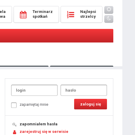
ela
Terminarz
Najlepsi
owa
spotkań
strzelcy
Oceny
pomeczowe
Typer
kanonierzy.com
UdanaRandka.com
1
2
3
4
5
6
7
8
zapamiętaj mnie
9
10
11
12
13
14
15
zapomniałem hasła
16
17
18
zarejestruj się w serwisie
19
20