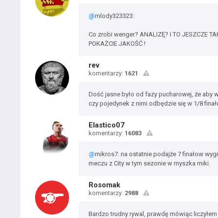
@
mlody323323:
Co zrobi wenger? ANALIZĘ? I TO JESZCZE TAKT
POKAŻCIE JAKOŚĆ !
rev
komentarzy:
1621
Dość jasne było od fazy pucharowej, że aby w
czy pojedynek z nimi odbędzie się w 1/8 finału
Elastico07
komentarzy:
16083
@
mikros7: na ostatnie podajże 7 finałow wygr
meczu z City w tym sezonie w myszka miki.
Rosomak
komentarzy:
2988
Bardzo trudny rywal, prawdę mówiąc liczyłem ż