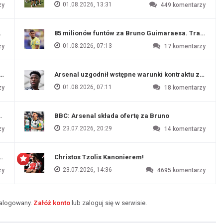
01.08.2026, 13:31
zy
449
komentarzy
ź Artety
85 milionów funtów za Bruno Guimaraesa. Transfer na
01.08.2026, 07:13
zy
17
komentarzy
funtów
Arsenal uzgodnił wstępne warunki kontraktu z Vinic
01.08.2026, 07:11
zy
18
komentarzy
endim
BBC: Arsenal składa ofertę za Bruno
23.07.2026, 20:29
zy
14
komentarzy
czu przygotowawczym
Christos Tzolis Kanonierem!
23.07.2026, 14:36
zy
4695
komentarzy
zalogowany.
Załóż konto
lub zaloguj się w serwisie.