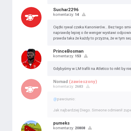
Suchar2296
komentarzy:
14
Ciężki rywal czeka Kanonierów... Bez tego smi
naprawdę lepiej o ile wenger wystawi odpowie
prawda taka że każdy to przyzna, że w tym sezo
PrinceBosman
komentarzy:
153
Gdybyśmy w LM trafili na Atletico to nikt by ni
Nomad
(zawieszony)
komentarzy:
2683
@
pawciunio:
Jak najbardziej Diego. Simeone odmienił zupeł
pumeks
komentarzy:
20808