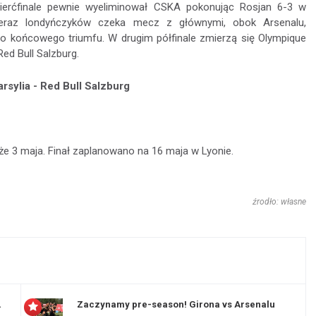
ierćfinale pewnie wyeliminował CSKA pokonując Rosjan 6-3 w
eraz londyńczyków czeka mecz z głównymi, obok Arsenalu,
o końcowego triumfu. W drugim półfinale zmierzą się Olympique
Red Bull Salzburg.
sylia - Red Bull Salzburg
e 3 maja. Finał zaplanowano na 16 maja w Lyonie.
źrodło: własne
 Evertonu
Zaczynamy pre-season! Girona vs Arsenalu