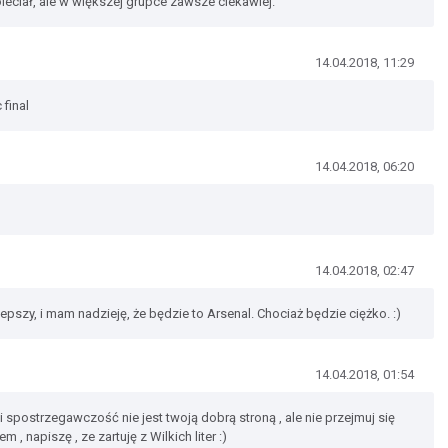
eciał, ale w większej grupce zawsze ciekawiej.
14.04.2018, 11:29
 final
14.04.2018, 06:20
14.04.2018, 02:47
lepszy, i mam nadzieję, że będzie to Arsenal. Chociaż będzie ciężko. :)
14.04.2018, 01:54
spostrzegawczość nie jest twoją dobrą stroną , ale nie przejmuj się
 napiszę , ze zartuję z Wilkich liter :)