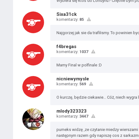
Wybiera się ktoś do Londynu? Chętnie bym pol
Sixa31ck
komentarzy:
85
Najgorzej jak sie da trafilismy. To powinien byc
f4bregas
komentarzy:
1037
Mamy Final w polfinale :D
nicniewymysle
komentarzy:
569
O kurczę, będzie ciekawie... Cóż, niech wygra 
mlody323323
komentarzy:
3447
pumeks widzę ,ze czytanie miedzy wierszami i 
następnym razem gdy napiszę cos z sarkazmem ,