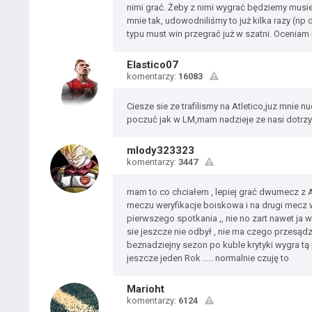
nimi grać. Żeby z nimi wygrać będziemy musie
mnie tak, udowodniliśmy to już kilka razy (n
typu must win przegrać już w szatni. Oceniam
Elastico07
komentarzy:
16083
Ciesze sie ze trafilismy na Atletico,juz mnie
poczuć jak w LM,mam nadzieje ze nasi dotr
mlody323323
komentarzy:
3447
mam to co chciałem , lepiej grać dwumecz z A
meczu weryfikacje boiskowa i na drugi mecz w 
pierwszego spotkania ,, nie no zart nawet ja 
sie jeszcze nie odbył , nie ma czego przesąd
beznadziejny sezon po kuble krytyki wygra tą p
jeszcze jeden Rok ..... normalnie czuję to
Marioht
komentarzy:
6124