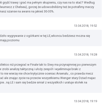
li gryźć trawę i grać ma pełnym skupieniu, czy nas na to stać? Według
p dwumecz z Chelsea), gorzej że udowodniliśmy też że potrafimy meczy
 nasz szanse na awans na jakieś 30-35%.
13.04.2018, 19:52
 nudziło wygrywanie z ogórkami w tej LE,wkoncu bedziesz mozna się
zymają poziomu
13.04.2018, 19:28
tletico niż przegrać w Finale tak to Siwy ma przynajmniej po pierwszym
zrobi analizę taktyczną i ułoży zespół i wyeliminuje braki z
w to nie wierzę nie chce krytycznie oceniac Arsenalu , co prawda mecz
zać ale znając zycie na przeciw wszystkiemu Wenger stary Dziad majac
ie...ną LE i sam się bedzie smiał z wszystkich i uratuje stołek na
13.04.2018, 19:19