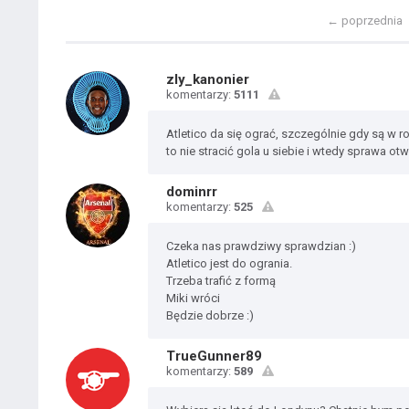
←
poprzednia
zly_kanonier
komentarzy:
5111
Atletico da się ograć, szczególnie gdy są w ro
to nie stracić gola u siebie i wtedy sprawa otw
dominrr
komentarzy:
525
Czeka nas prawdziwy sprawdzian :)
Atletico jest do ogrania.
Trzeba trafić z formą
Miki wróci
Będzie dobrze :)
TrueGunner89
komentarzy:
589