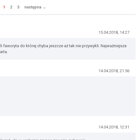
1
2
3
następna
→
15.04.2018, 14:27
li faworyta do której chyba jeszcze aż tak nie przywykli. Najważniejsze
arta.
14.04.2018, 21:56
14.04.2018, 12:31