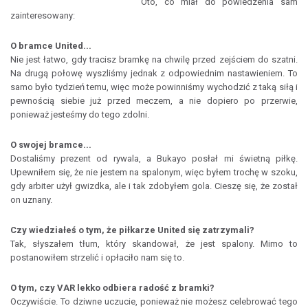
Oto, co miał do powiedzenia sam
zainteresowany:
O bramce United...
Nie jest łatwo, gdy tracisz bramkę na chwilę przed zejściem do szatni.
Na drugą połowę wyszliśmy jednak z odpowiednim nastawieniem. To
samo było tydzień temu, więc może powinniśmy wychodzić z taką siłą i
pewnością siebie już przed meczem, a nie dopiero po przerwie,
ponieważ jesteśmy do tego zdolni.
O swojej bramce...
Dostaliśmy prezent od rywala, a Bukayo posłał mi świetną piłkę.
Upewniłem się, że nie jestem na spalonym, więc byłem trochę w szoku,
gdy arbiter użył gwizdka, ale i tak zdobyłem gola. Cieszę się, że został
on uznany.
Czy wiedziałeś o tym, że piłkarze United się zatrzymali?
Tak, słyszałem tłum, który skandował, że jest spalony. Mimo to
postanowiłem strzelić i opłaciło nam się to.
O tym, czy VAR lekko odbiera radość z bramki?
Oczywiście. To dziwne uczucie, ponieważ nie możesz celebrować tego