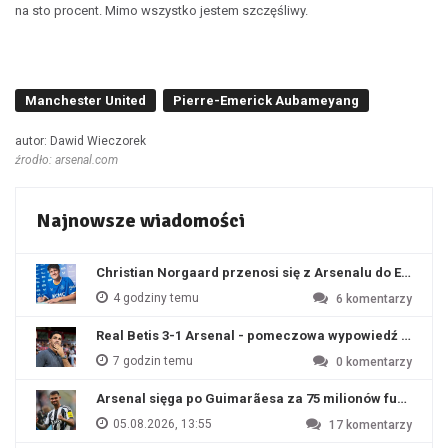
na sto procent. Mimo wszystko jestem szczęśliwy.
Manchester United
Pierre-Emerick Aubameyang
autor: Dawid Wieczorek
źrodło: arsenal.com
Najnowsze wiadomości
Christian Norgaard przenosi się z Arsenalu do Everton
4 godziny temu
6
komentarzy
Real Betis 3-1 Arsenal - pomeczowa wypowiedź Artety
7 godzin temu
0
komentarzy
Arsenal sięga po Guimarãesa za 75 milionów funtów
05.08.2026, 13:55
17
komentarzy