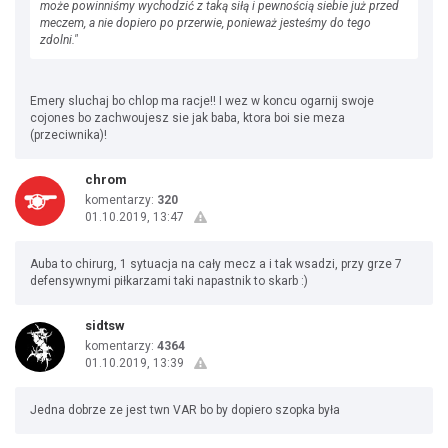
może powinniśmy wychodzić z taką siłą i pewnością siebie już przed
meczem, a nie dopiero po przerwie, ponieważ jesteśmy do tego
zdolni."
Emery sluchaj bo chlop ma racje!! I wez w koncu ogarnij swoje
cojones bo zachwoujesz sie jak baba, ktora boi sie meza
(przeciwnika)!
chrom
komentarzy:
320
01.10.2019, 13:47
Auba to chirurg, 1 sytuacja na cały mecz a i tak wsadzi, przy grze 7
defensywnymi piłkarzami taki napastnik to skarb :)
sidtsw
komentarzy:
4364
01.10.2019, 13:39
Jedna dobrze ze jest twn VAR bo by dopiero szopka była