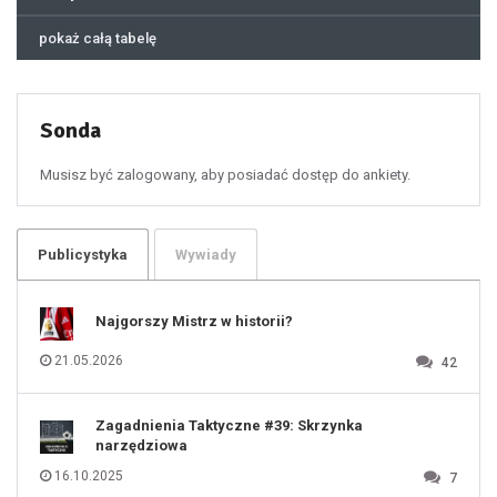
43
44
45
46
pokaż całą tabelę
47
48
49
50
51
52
53
54
55
Sonda
56
57
58
59
60
Musisz być zalogowany, aby posiadać dostęp do ankiety.
61
100
101
102
103
104
105
106
Publicystyka
Wywiady
107
108
109
110
111
112
Najgorszy Mistrz w historii?
113
114
115
116
21.05.2026
42
117
118
119
120
121
122
123
Zagadnienia Taktyczne #39: Skrzynka
124
125
narzędziowa
126
127
128
16.10.2025
7
129
130