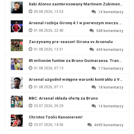
Xabi Alonso zainteresowany Martinem Zubimendim
05.08.2026, 13:53
14
komentarzy
Arsenal rozbija Gironę 4:1 w pierwszym meczu przyg
01.08.2026, 22:40
548
komentarzy
Zaczynamy pre-season! Girona vs Arsenalu
01.08.2026, 13:31
449
komentarzy
85 milionów funtów za Bruno Guimaraesa. Transfer na o
01.08.2026, 07:13
17
komentarzy
Arsenal uzgodnił wstępne warunki kontraktu z Viniciu
01.08.2026, 07:11
18
komentarzy
BBC: Arsenal składa ofertę za Bruno
23.07.2026, 20:29
14
komentarzy
Christos Tzolis Kanonierem!
23.07.2026, 14:36
4695
komentarzy