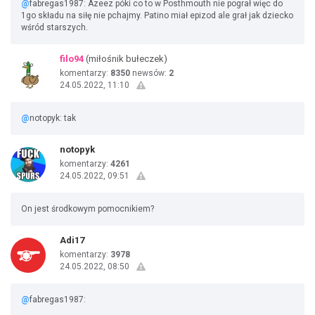
@
fabregas1987: Azeez póki co to w Posthmouth nie pograł więc do
1go składu na siłę nie pchajmy. Patino miał epizod ale grał jak dziecko
wśród starszych.
filo94
(miłośnik bułeczek)
komentarzy:
8350
newsów:
2
24.05.2022, 11:10
@
notopyk: tak
notopyk
komentarzy:
4261
24.05.2022, 09:51
On jest środkowym pomocnikiem?
Adi17
komentarzy:
3978
24.05.2022, 08:50
@
fabregas1987: