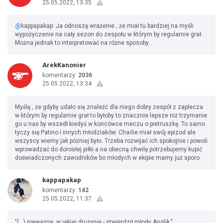
25.05.2022, 13:35
@
kappapakap: Ja odnoszę wrażenie , że miał tu bardziej na myśli
wypożyczenie na cały sezon do zespołu w którym by regularnie grał.
Można jednak to interpretować na różne sposoby...
ArekKanonier
komentarzy:
2036
25.05.2022, 13:34
Myślę , że gdyby udało się znaleźć dla niego dobry zespół z zaplecza
w którym by regularnie grał to byłoby to znacznie lepsze niż trzymanie
go u nas by wszedł kiedyś w końcówce meczu o pietruszkę. To samo
tyczy się Patino i innych młodziaków. Charlie miał swój epizod ale
wszyscy wiemy jak później było. Trzeba rozwijać ich spokojnie i powoli
wprowadzać do dorosłej piłki a na obecną chwilę potrzebujemy kupić
doświadczonych zawodników bo młodych w ekipie mamy już sporo.
kappapakap
komentarzy:
142
25.05.2022, 11:37
"(...) nieważne, w jakiej drużynie - stwierdził młody Anglik."