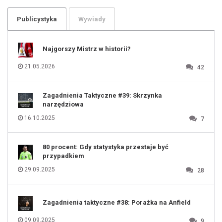
103
104
105
106
Publicystyka
Wywiady
107
108
109
110
111
112
Najgorszy Mistrz w historii?
113
114
115
116
21.05.2026
42
117
118
119
120
121
122
123
Zagadnienia Taktyczne #39: Skrzynka
124
125
narzędziowa
126
127
128
16.10.2025
7
129
130
131
80 procent: Gdy statystyka przestaje być
przypadkiem
29.09.2025
28
Zagadnienia taktyczne #38: Porażka na Anfield
09.09.2025
9