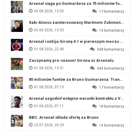
Arsenal sięga po Guimarãesa za 75 milionów funtów
05.08.2026, 13:55
17
komentarzy
Xabi Alonso zainteresowany Martinem Zubimendim
05.08.2026, 13:53
14
komentarzy
Arsenal rozbija Gironę 4:1 w pierwszym meczu przyg
01.08.2026, 22:40
548
komentarzy
Zaczynamy pre-season! Girona vs Arsenalu
01.08.2026, 13:31
449
komentarzy
85 milionów funtów za Bruno Guimaraesa. Transfer na o
01.08.2026, 07:13
17
komentarzy
Arsenal uzgodnił wstępne warunki kontraktu z Viniciu
01.08.2026, 07:11
18
komentarzy
BBC: Arsenal składa ofertę za Bruno
23.07.2026, 20:29
14
komentarzy