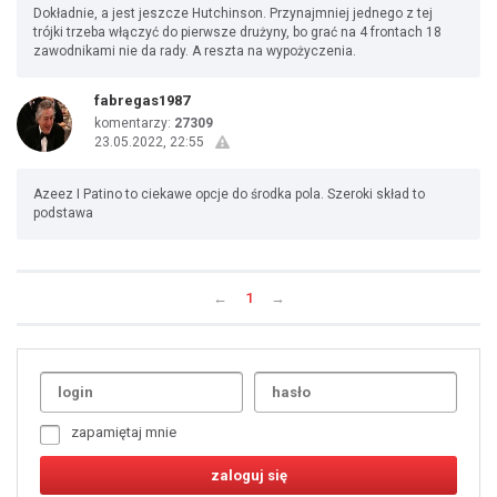
Dokładnie, a jest jeszcze Hutchinson. Przynajmniej jednego z tej
trójki trzeba włączyć do pierwsze drużyny, bo grać na 4 frontach 18
zawodnikami nie da rady. A reszta na wypożyczenia.
fabregas1987
komentarzy:
27309
23.05.2022, 22:55
Azeez I Patino to ciekawe opcje do środka pola. Szeroki skład to
podstawa
←
1
→
Uda
1
2
3
4
5
6
7
zapamiętaj mnie
8
9
10
11
12
13
14