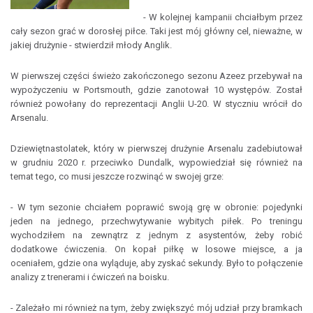
- W kolejnej kampanii chciałbym przez
cały sezon grać w dorosłej piłce. Taki jest mój główny cel, nieważne, w
jakiej drużynie - stwierdził młody Anglik.
W pierwszej części świeżo zakończonego sezonu Azeez przebywał na
wypożyczeniu w Portsmouth, gdzie zanotował 10 występów. Został
również powołany do reprezentacji Anglii U-20. W styczniu wrócił do
Arsenalu.
Dziewiętnastolatek, który w pierwszej drużynie Arsenalu zadebiutował
w grudniu 2020 r. przeciwko Dundalk, wypowiedział się również na
temat tego, co musi jeszcze rozwinąć w swojej grze:
- W tym sezonie chciałem poprawić swoją grę w obronie: pojedynki
jeden na jednego, przechwytywanie wybitych piłek. Po treningu
wychodziłem na zewnątrz z jednym z asystentów, żeby robić
dodatkowe ćwiczenia. On kopał piłkę w losowe miejsce, a ja
oceniałem, gdzie ona wyląduje, aby zyskać sekundy. Było to połączenie
analizy z trenerami i ćwiczeń na boisku.
- Zależało mi również na tym, żeby zwiększyć mój udział przy bramkach