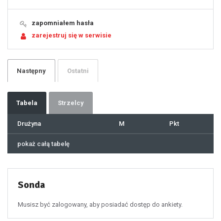
15
16
17
18
19
zapomniałem hasła
20
21
zarejestruj się w serwisie
22
23
24
25
26
27
28
29
Następny
Ostatni
30
31
32
33
34
35
36
37
Tabela
Strzelcy
38
39
40
41
Drużyna
M
Pkt
42
43
44
45
46
pokaż całą tabelę
47
48
49
50
51
52
53
54
55
Sonda
56
57
58
59
60
Musisz być zalogowany, aby posiadać dostęp do ankiety.
61
100
101
102